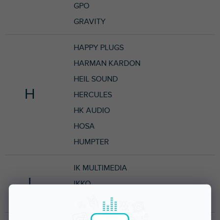
GPO
GRAVITY
HAPPY PLUGS
HARMAN KARDON
HEIL SOUND
H
HERCULES
HK AUDIO
HOSA
HUMPTER
IK MULTIMEDIA
I
IKKO
IMAGE LINE