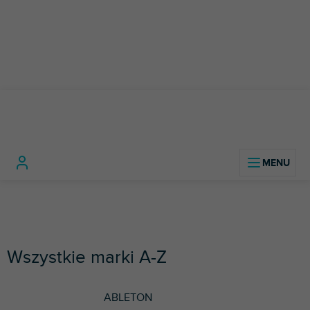
Przejść
do
treści
Home
Markowane marki
Wszystkie marki A-Z
ABLETON