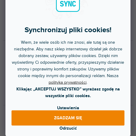
JABEES
JBL HI-FI
J
JBL PROFESSIONAL
Synchronizuj pliki cookies!
JICO
Wiem, że wiele osób ich nie znosi, ale tutaj są one
KALI AUDIO
niezbędne. Aby nasz sklep internetowy działał jak dobrze
dobrany zestaw, używamy plików cookies. Dzięki nim
KAM
wyświetlimy Ci odpowiednie oferty, przyspieszymy działanie
KENWOOD
strony i poprawimy komfort zakupów. Używamy plików
K
cookie między innymi do personalizacji reklam. Nasza
KÖNIG & MEYER
polityka prywatności
.
KORG
Klikając „AKCEPTUJ WSZYSTKO” wyrażasz zgodę na
wszystkie pliki cookies.
KRK
Ustawienia
LASERWORLD
ZGADZAM SIĘ
LD SYSTEMS
Odrzucić
LEATHERMAN