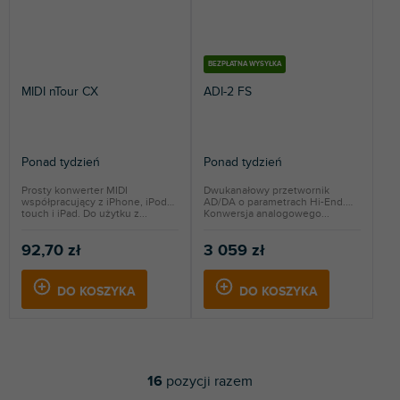
BEZPŁATNA WYSYŁKA
MIDI nTour CX
ADI-2 FS
Ponad tydzień
Ponad tydzień
Prosty konwerter MIDI
Dwukanałowy przetwornik
współpracujący z iPhone, iPod
AD/DA o parametrach Hi-End.
touch i iPad. Do użytku z...
Konwersja analogowego...
92,70 zł
3 059 zł
DO KOSZYKA
DO KOSZYKA
16
pozycji razem
K