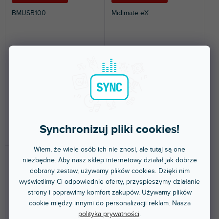
BMUSB100
Midimate eX
Dostępny w sklepie
Dostępny w sklepie
(
5 szt
)
(
3 szt
)
stacjonarnym
stacjonarnym
Konwerter MIDI-USB. Długość 2
Przewodowy konwerter
m.
USB/MIDI.
87,30 zł
115 zł
Synchronizuj pliki cookies!
DO KOSZYKA
DO KOSZYKA
Wiem, że wiele osób ich nie znosi, ale tutaj są one
niezbędne. Aby nasz sklep internetowy działał jak dobrze
dobrany zestaw, używamy plików cookies. Dzięki nim
wyświetlimy Ci odpowiednie oferty, przyspieszymy działanie
strony i poprawimy komfort zakupów. Używamy plików
cookie między innymi do personalizacji reklam. Nasza
polityka prywatności
.