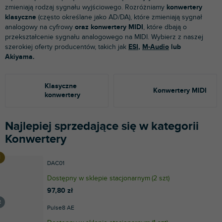
zmieniają rodzaj sygnału wyjściowego. Rozróżniamy
konwertery
klasyczne
(często określane jako AD/DA), które zmieniają sygnał
analogowy na cyfrowy
oraz konwertery MIDI
, które dbają o
przekształcenie sygnału analogowego na MIDI. Wybierz z naszej
szerokiej oferty producentów, takich jak
ESI
,
M-Audio
lub
Akiyama.
Klasyczne
Konwertery MIDI
konwertery
Najlepiej sprzedające się w kategorii
Konwertery
DAC01
Dostępny w sklepie stacjonarnym
(
2 szt
)
97,80 zł
Pulse8 AE