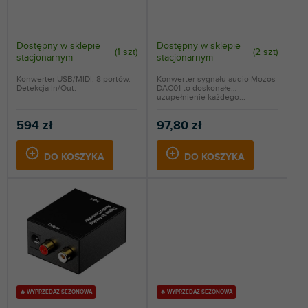
d
w
u
k
t
Dostępny w sklepie
Dostępny w sklepie
(
1 szt
)
(
2 szt
)
stacjonarnym
stacjonarnym
ó
w
Konwerter USB/MIDI. 8 portów.
Konwerter sygnału audio Mozos
Detekcja In/Out.
DAC01 to doskonałe
uzupełnienie każdego...
594 zł
97,80 zł
DO KOSZYKA
DO KOSZYKA
🔥 WYPRZEDAŻ SEZONOWA
🔥 WYPRZEDAŻ SEZONOWA