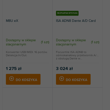
BEZPŁATNA WYSYŁKA
M8U eX
ISA ADN8 Dante A/D Card
Dostępny w sklepie
Dostępny w sklepie
(
1 szt
)
(
1 szt
)
stacjonarnym
stacjonarnym
Konwerter USB/MIDI. 16 portów.
Focusrtite ISA ADN8 to
Detekcja In/Out.
ośmiokanałowy przetwornik A/D
z obsługą Dante w...
1 275 zł
3 024 zł
DO KOSZYKA
DO KOSZYKA