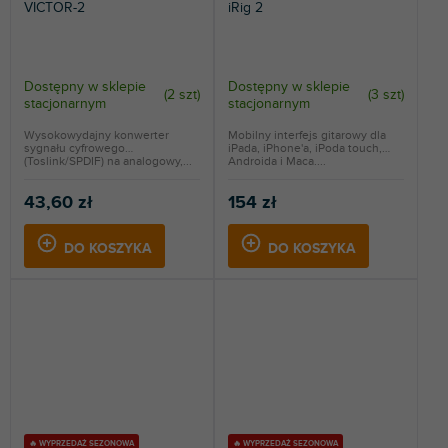
VICTOR-2
iRig 2
Dostępny w sklepie
Dostępny w sklepie
(
2 szt
)
(
3 szt
)
stacjonarnym
stacjonarnym
Wysokowydajny konwerter
Mobilny interfejs gitarowy dla
sygnału cyfrowego
iPada, iPhone'a, iPoda touch,
(Toslink/SPDIF) na analogowy,...
Androida i Maca....
43,60 zł
154 zł
DO KOSZYKA
DO KOSZYKA
🔥 WYPRZEDAŻ SEZONOWA
🔥 WYPRZEDAŻ SEZONOWA