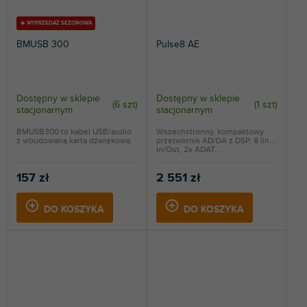
🔥 WYPRZEDAŻ SEZONOWA
BMUSB 300
Pulse8 AE
Dostępny w sklepie
Dostępny w sklepie
(
6 szt
)
(
1 szt
)
stacjonarnym
stacjonarnym
BMUSB300 to kabel USB/audio
Wszechstronny, kompaktowy
z wbudowaną kartą dźwiękową.
przetwornik AD/DA z DSP, 8 line
In/Out, 2x ADAT...
157 zł
2 551 zł
DO KOSZYKA
DO KOSZYKA