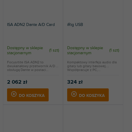
ISA ADN2 Dante A/D Card
iRig USB
Dostępny w sklepie
Dostępny w sklepie
(
1 szt
)
(
1 szt
)
stacjonarnym
stacjonarnym
Focusrtite ISA ADN2 to
Kompaktowy interfejs audio dla
dwukanałowy przetwornik A/D z
gitary lub gitary basowej.
obsługą Dante w postaci...
Współpracuje z PC,...
2 062 zł
324 zł
DO KOSZYKA
DO KOSZYKA