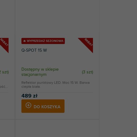
RABAT
RABAT
🔥 WYPRZEDAŻ SEZONOWA
Q-SPOT 15 W
Dostępny w sklepie
2 szt
)
(
3 szt
)
stacjonarnym
Reflektor punktowy LED. Moc 15 W. Barwa
ść...
ciepła biała.
489 zł
DO KOSZYKA