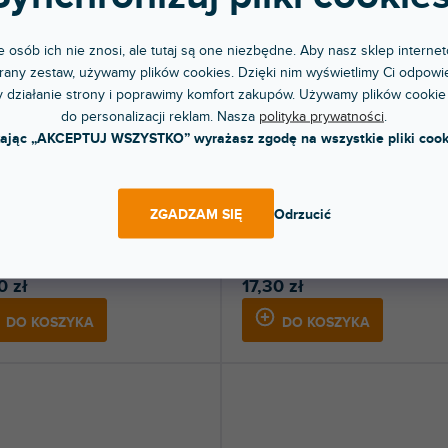
4
Omnilux
 osób ich nie znosi, ale tutaj są one niezbędne. Aby nasz sklep internet
1
Ortofon DJ
any zestaw, używamy plików cookies. Dzięki nim wyświetlimy Ci odpowie
 działanie strony i poprawimy komfort zakupów. Używamy plików cookie
RABAT
YPRZEDAŻ SEZONOWA
🔥 WYPRZEDAŻ SEZONOWA
1
Philips
do personalizacji reklam. Nasza
polityka prywatności
.
ectors 7543GAH
kając „AKCEPTUJ WSZYSTKO” wyrażasz zgodę na wszystkie pliki cook
Connectors 7927
1
Pioneer DJ | AlphaTheta
6
Procab
pny w sklepie
(
5 szt
)
Dostępny w sklepie
ZGADZAM SIĘ
Odrzucić
jonarnym
(
stacjonarnym
2
Roland
er 3,5 mm Stereo jack na 6,3 mm
Panelowe złącze zasilania do 16A.
 Jack male pozłacany.
1
Teenage Engineering
0 zł
17,30 zł
6
UDG
DO KOSZYKA
DO KOSZYKA
1
Universal Audio
1
V-TONE