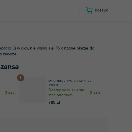
Koszyk
wpadło Ci w oko, nie wahaj się. To ostatnie okazje do
na zawsze.
szansa
MSR 700/2 72V/700W G-22
7200K
Dostępny w sklepie
(
1 szt
)
(
1 szt
)
stacjonarnym
785 zł