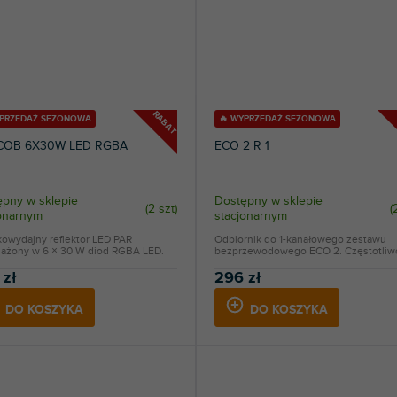
RABAT
YPRZEDAŻ SEZONOWA
🔥 WYPRZEDAŻ SEZONOWA
COB 6X30W LED RGBA
ECO 2 R 1
pny w sklepie
Dostępny w sklepie
(
2 szt
)
(
jonarnym
stacjonarnym
owydajny reflektor LED PAR
Odbiornik do 1-kanałowego zestawu
ażony w 6 × 30 W diod RGBA LED.
bezprzewodowego ECO 2. Częstotliwo
 zł
296 zł
DO KOSZYKA
DO KOSZYKA