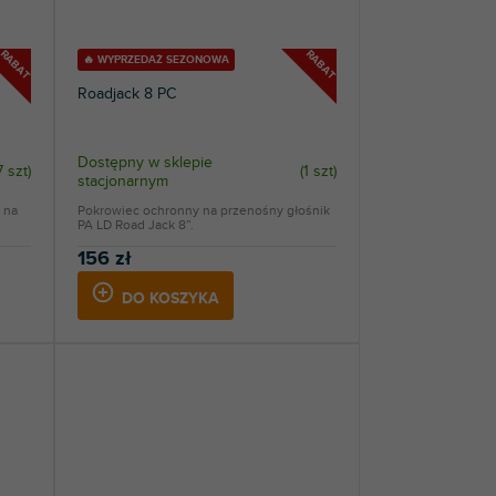
RABAT
RABAT
🔥 WYPRZEDAŻ SEZONOWA
Roadjack 8 PC
Dostępny w sklepie
7 szt
)
(
1 szt
)
stacjonarnym
 na
Pokrowiec ochronny na przenośny głośnik
PA LD Road Jack 8”.
156 zł
DO KOSZYKA