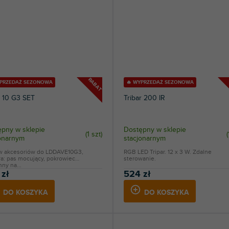
RABAT
YPRZEDAŻ SEZONOWA
🔥 WYPRZEDAŻ SEZONOWA
 10 G3 SET
Tribar 200 IR
pny w sklepie
Dostępny w sklepie
(
1 szt
)
(
jonarnym
stacjonarnym
w akcesoriów do LDDAVE10G3,
RGB LED Tripar. 12 x 3 W. Zdalne
a: pas mocujący, pokrowiec
sterowanie.
ny na...
 zł
524 zł
DO KOSZYKA
DO KOSZYKA