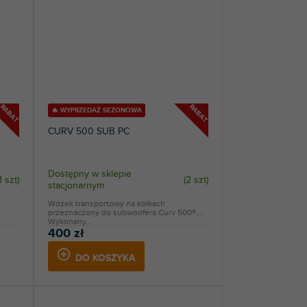
RABAT
RABAT
🔥 WYPRZEDAŻ SEZONOWA
CURV 500 SUB PC
Dostępny w sklepie
1 szt
)
(
2 szt
)
stacjonarnym
Wózek transportowy na kółkach
przeznaczony do subwoofera Curv 500®.
Wykonany...
400 zł
DO KOSZYKA