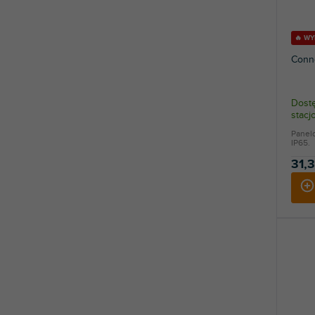
🔥 W
Conn
Dostę
stac
Panel
IP65.
31,3