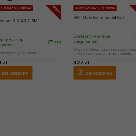
1
Avante
RABAT
YPRZEDAŻ SEZONOWA
🔥 WYPRZEDAŻ SEZONOWA
VM - Dual Instrumental SET
43
Bespeco
ectors 3 STAR C SM4
3
Cameo
Dostępny w sklepie
(
pny w sklepie
stacjonarnym
(
77 szt
)
1
Cerwin-Vega
jonarnym
Wysokiej jakości bezprzewodowy sys
owe złącze głośnikowe.
mikrofonowy oparty na technologii...
1
CME
 zł
427 zł
2
DD HiFi
DO KOSZYKA
DO KOSZYKA
1
Dimavery
1
DNA
1
Eliminator Lighting
2
ESI
2
Eurolite