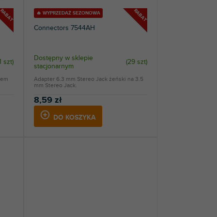
RABAT
RABAT
🔥 WYPRZEDAŻ SEZONOWA
Connectors 7544AH
Dostępny w sklepie
1 szt
)
(
29 szt
)
stacjonarnym
tem
Adapter 6.3 mm Stereo Jack żeński na 3.5
mm Stereo Jack.
8,59 zł
DO KOSZYKA