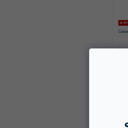
🔥 W
Cabl
Dostę
stac
Kabel
6,3 TS
69,