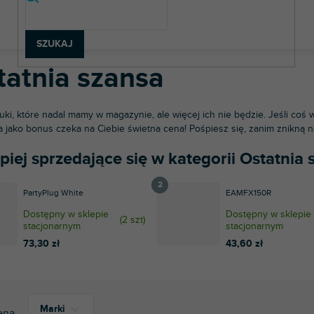
rzęt DJ-ski
Ostatnia szansa
SZUKAJ
tatnia szansa
tuki, które nadal mamy w magazynie, ale więcej ich nie będzie. Jeśli coś 
a jako bonus czeka na Ciebie świetna cena! Pośpiesz się, zanim znikną 
piej sprzedające się w kategorii Ostatnia 
PartyPlug White
EAMFX150R
Dostępny w sklepie
Dostępny w sklepie
(
2 szt
)
stacjonarnym
stacjonarnym
73,30 zł
43,60 zł
Marki
ena