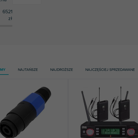
6521
zł
1
Ableton
1
Accu Cable
47
Adam Hall
5
ADJ
2
ADL
AMY
NAJTAŃSZE
NAJDROŻSZE
NAJCZĘŚCIEJ SPRZEDAWANE
1
Alctron
2
Alpine
1
American Audio
2
ART
1
Audient