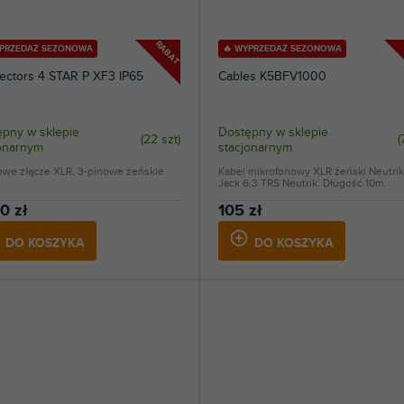
1
Evolights
RABAT
YPRZEDAŻ SEZONOWA
🔥 WYPRZEDAŻ SEZONOWA
1
FiiO
ectors 4 STAR P XF3 IP65
Cables K5BFV1000
3
Glorious
pny w sklepie
Dostępny w sklepie
1
Goal Zero
(
22 szt
)
(
jonarnym
stacjonarnym
1
GPO
owe złącze XLR, 3-pinowe żeńskie
Kabel mikrofonowy XLR żeński Neutrik
Jack 6,3 TRS Neutrik. Długość 10m.
1
Gravity
0 zł
105 zł
DO KOSZYKA
DO KOSZYKA
1
Hercules
1
HK Audio
3
Chauvet
2
IK Multimedia
2
IKKO