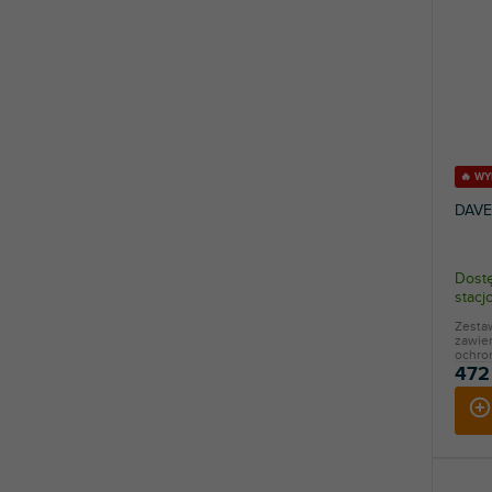
🔥 W
DAVE
Dostę
stac
Zesta
zawier
ochron
472