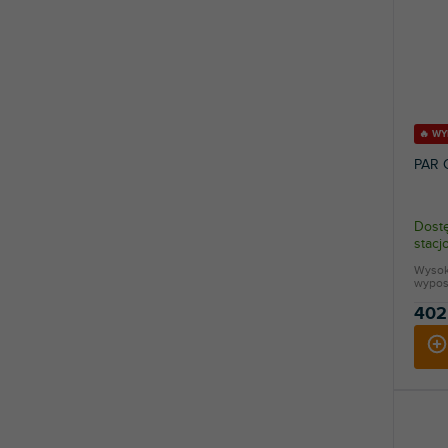
🔥 W
PAR 
Dostę
stac
Wysok
wypos
402