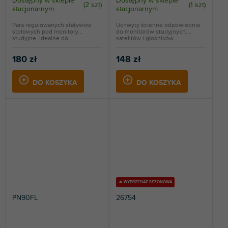
Dostępny w sklepie
Dostępny w sklepie
(
2 szt
)
(
1 szt
)
stacjonarnym
stacjonarnym
Para regulowanych statywów
Uchwyty ścienne odpowiednie
stołowych pod monitory
do monitorów studyjnych,
studyjne. Idealne do...
satelitów i głośników...
180 zł
148 zł
DO KOSZYKA
DO KOSZYKA
🔥 WYPRZEDAŻ SEZONOWA
PN90FL
26754