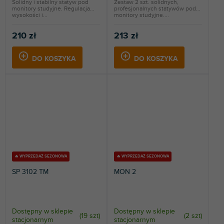
Solidny i stabilny statyw pod
Zestaw 2 szt. solidnych,
monitory studyjne. Regulacja
profesjonalnych statywów pod
wysokości i...
monitory studyjne....
210 zł
213 zł
DO KOSZYKA
DO KOSZYKA
🔥 WYPRZEDAŻ SEZONOWA
🔥 WYPRZEDAŻ SEZONOWA
SP 3102 TM
MON 2
Dostępny w sklepie
Dostępny w sklepie
(
19 szt
)
(
2 szt
)
stacjonarnym
stacjonarnym