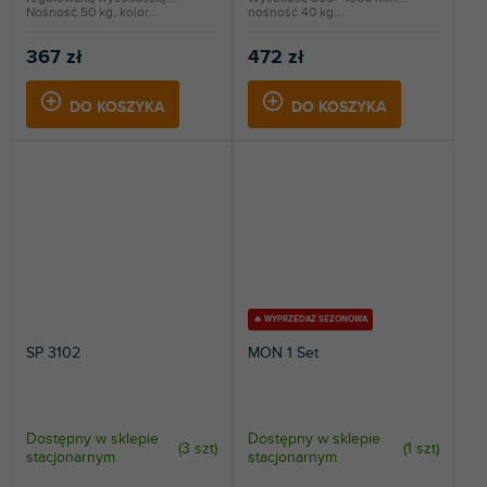
Nośność 50 kg, kolor...
nośność 40 kg...
367 zł
472 zł
DO KOSZYKA
DO KOSZYKA
🔥 WYPRZEDAŻ SEZONOWA
SP 3102
MON 1 Set
Dostępny w sklepie
Dostępny w sklepie
(
3 szt
)
(
1 szt
)
stacjonarnym
stacjonarnym