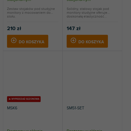
Zestaw stojaków pod studyjne
Solidny, stalowy stojak pod
monitory z mocowaniem do
monitory studyjne oferuje
stołu.
doskonałą elastyczność...
210 zł
147 zł
DO KOSZYKA
DO KOSZYKA
🔥 WYPRZEDAŻ SEZONOWA
MSK6
SM51-SET