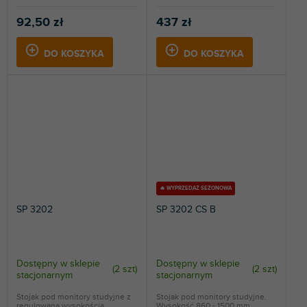
92,50 zł
437 zł
DO KOSZYKA
DO KOSZYKA
🔥 WYPRZEDAŻ SEZONOWA
SP 3202
SP 3202 CS B
Dostępny w sklepie
Dostępny w sklepie
(
2 szt
)
(
2 szt
)
stacjonarnym
stacjonarnym
Stojak pod monitory studyjne z
Stojak pod monitory studyjne.
regulowaną wysokością.
Wysokość 860 - 1500 mm,