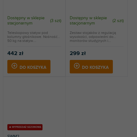
Dostępny w sklepie
Dostępny w sklepie
(
3 szt
)
(
2 szt
)
stacjonarnym
stacjonarnym
Teleskopowy statyw pod
Zestaw stojaków z regulacją
kolumny głośnikowe. Nośność
wysokości, odpowiedni do
50 kg na statyw....
monitorów studyjnych i...
442 zł
299 zł
DO KOSZYKA
DO KOSZYKA
🔥 WYPRZEDAŻ SEZONOWA
SWM2