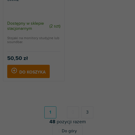
Dostępny w sklepie
(
2 szt
)
stacjonarnym
Stojaki na monitory studyjne lub
soundbar.
50,50 zł
DO KOSZYKA
P
a
g
1
3
i
48
pozycji razem
n
a
K
Do góry
c
o