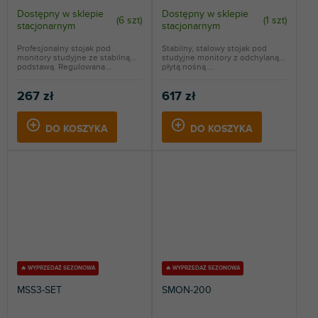
Dostępny w sklepie
Dostępny w sklepie
(
6 szt
)
(
1 szt
)
stacjonarnym
stacjonarnym
Profesjonalny stojak pod
Stabilny, stalowy stojak pod
monitory studyjne ze stabilną
studyjne monitory z odchylaną
podstawą. Regulowana...
płytą nośną....
267 zł
617 zł
DO KOSZYKA
DO KOSZYKA
🔥 WYPRZEDAŻ SEZONOWA
🔥 WYPRZEDAŻ SEZONOWA
MSS3-SET
SMON-200