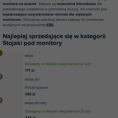
monitora na ścianie.
Statywy są
ustawialne kierunkowo
dla
prawidłowego ustawienia w potrzebnej pozycji. Ich nośność
jest
wystarczająco zwymiarowana również dla cięższych
monitorów.
Oferujemy wysokiej jakości statywy do monitorów
studyjnych od producenta
KRK
.
Najlepiej sprzedające się w kategorii
Stojaki pod monitory
MSK8
Dostępny w sklepie stacjonarnym
(
2 szt
)
171 zł
MSS6-SET
Ponad tydzień
243 zł
MSS6-SET-PRO
Dostępny w sklepie stacjonarnym
(
2 szt
)
243 zł