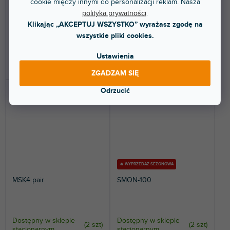
cookie między innymi do personalizacji reklam. Nasza
Zestaw 2 profesjonalnych
Zestaw dwóch stojaków pod
polityka prywatności
.
stojaków pod monitory studyjne.
monitory studyjne. Uniwersalne,
Wysokość 22 - 32 cm....
regulowane i...
Klikając „AKCEPTUJ WSZYSTKO” wyrażasz zgodę na
wszystkie pliki cookies.
127 zł
243 zł
Ustawienia
DO KOSZYKA
DO KOSZYKA
ZGADZAM SIĘ
Odrzucić
🔥 WYPRZEDAŻ SEZONOWA
MSK4 pair
SMON-100
Dostępny w sklepie
Dostępny w sklepie
(
2 szt
)
(
2 szt
)
stacjonarnym
stacjonarnym