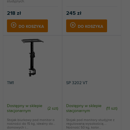
studyjnych.
218 zł
245 zł
DO KOSZYKA
DO KOSZYKA
TM1
SP 3202 VT
Dostępny w sklepie
Dostępny w sklepie
(
2 szt
)
(
11 szt
)
stacjonarnym
stacjonarnym
Stojak biurkowy pod monitor o
Stojak pod monitory studyjne z
nośności do 15 kg, idealny do
regulowaną wysokością.
domowych i...
Nośność 50 kg, kolor...