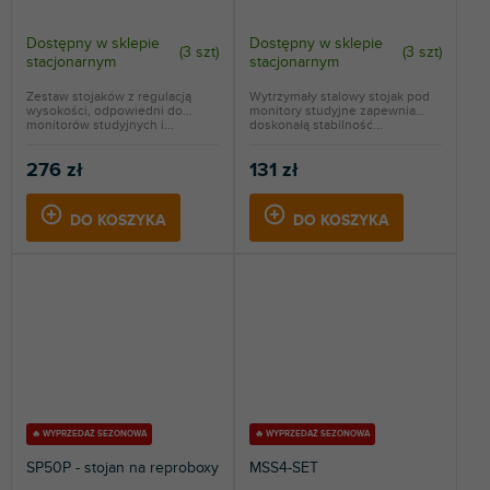
Dostępny w sklepie
Dostępny w sklepie
(
3 szt
)
(
3 szt
)
stacjonarnym
stacjonarnym
Zestaw stojaków z regulacją
Wytrzymały stalowy stojak pod
wysokości, odpowiedni do
monitory studyjne zapewnia
monitorów studyjnych i...
doskonałą stabilność...
276 zł
131 zł
DO KOSZYKA
DO KOSZYKA
🔥 WYPRZEDAŻ SEZONOWA
🔥 WYPRZEDAŻ SEZONOWA
SP50P - stojan na reproboxy
MSS4-SET