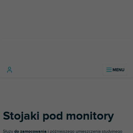
Przejść
do
treści
Sprzęt
Monitory
Stojaki pod
Home
studyjny
studyjne
monitory
Stojaki pod monitory
Służy
do zamocowania
i późniejszego umieszczenia studyjnego