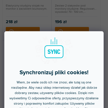
Elastyczny studyjny stojak na
Zestaw 2 statywów pod
monitor z zaciskiem biurkowym.
monitory studyjne. Regulowana
wysokość 70 - 100 cm,...
218 zł
196 zł
DO KOSZYKA
DO KOSZYKA
Synchronizuj pliki cookies!
MON 15
MSS6-SET-PRO
Wiem, że wiele osób ich nie znosi, ale tutaj są one
niezbędne. Aby nasz sklep internetowy działał jak dobrze
dobrany zestaw, używamy plików cookies. Dzięki nim
wyświetlimy Ci odpowiednie oferty, przyspieszymy działanie
Dostępny w sklepie
Dostępny w sklepie
(
1 szt
)
(
2 szt
)
stacjonarnym
stacjonarnym
strony i poprawimy komfort zakupów. Używamy plików