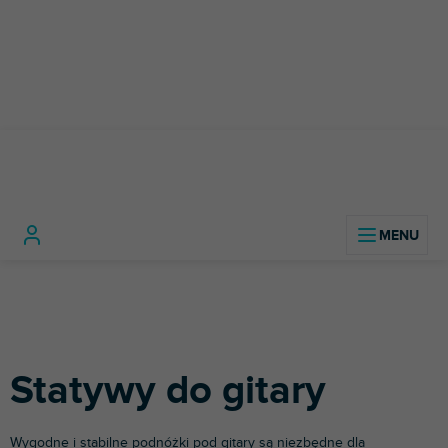
Przejść
do
treści
Instrumenty
Gitary
Statywy do
Home
muzyczne
basowe
gitary
Statywy do gitary
Wygodne i stabilne podnóżki pod gitary są niezbędne dla