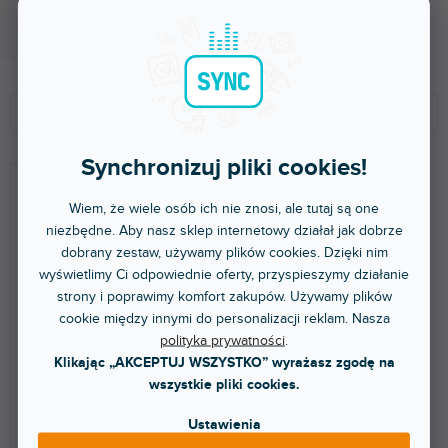
Dostępny w sklepie stacjonarnym
(
4 szt
)
43 zł
S
L
o
i
Polecamy
r
s
t
t
NAJTAŃSZE
Synchronizuj pliki cookies!
o
a
NAJDROŻSZE
w
p
Wiem, że wiele osób ich nie znosi, ale tutaj są one
a
r
NAJCZĘŚCIEJ SPRZEDAWANE
niezbędne. Aby nasz sklep internetowy działał jak dobrze
n
o
dobrany zestaw, używamy plików cookies. Dzięki nim
i
d
ALFABETYCZNIE
wyświetlimy Ci odpowiednie oferty, przyspieszymy działanie
e
u
strony i poprawimy komfort zakupów. Używamy plików
p
k
cookie między innymi do personalizacji reklam. Nasza
r
t
🔥 WYPRZEDAŻ SEZONOWA
polityka prywatności
.
o
ó
FOS-A1 BK
BP22N
Klikając „AKCEPTUJ WSZYSTKO” wyrażasz zgodę na
d
w
wszystkie pliki cookies.
u
k
Ustawienia
t
Dostępny w sklepie
Dostępny w sklepie
(
11 szt
)
(
4 szt
)