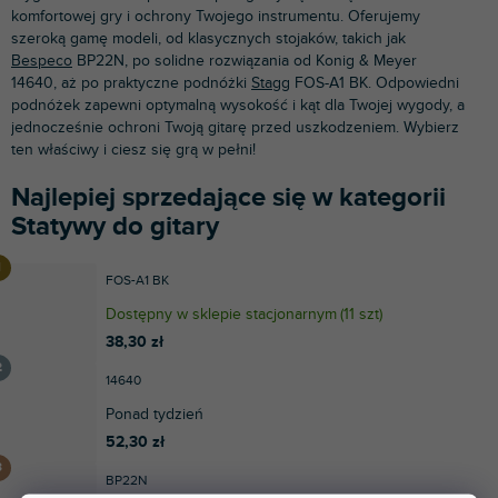
komfortowej gry i ochrony Twojego instrumentu. Oferujemy
szeroką gamę modeli, od klasycznych stojaków, takich jak
Bespeco
BP22N, po solidne rozwiązania od Konig & Meyer
14640, aż po praktyczne podnóżki
Stagg
FOS-A1 BK. Odpowiedni
podnóżek zapewni optymalną wysokość i kąt dla Twojej wygody, a
jednocześnie ochroni Twoją gitarę przed uszkodzeniem. Wybierz
ten właściwy i ciesz się grą w pełni!
Najlepiej sprzedające się w kategorii
Statywy do gitary
FOS-A1 BK
Dostępny w sklepie stacjonarnym
(
11 szt
)
38,30 zł
14640
Ponad tydzień
52,30 zł
BP22N