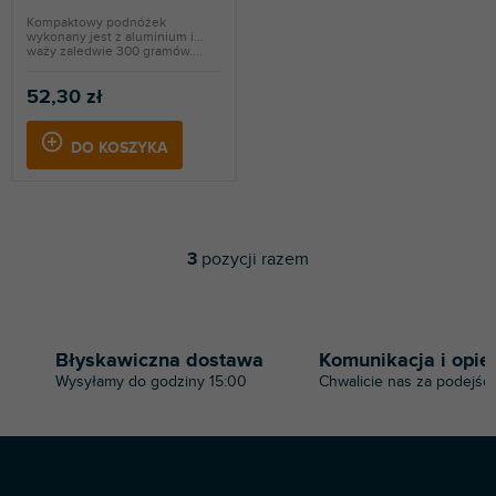
Kompaktowy podnóżek
wykonany jest z aluminium i
waży zaledwie 300 gramów....
52,30 zł
DO KOSZYKA
3
pozycji razem
K
o
n
t
r
Błyskawiczna dostawa
Komunikacja i opie
o
Wysyłamy do godziny 15:00
Chwalicie nas za podejści
l
k
i
l
i
S