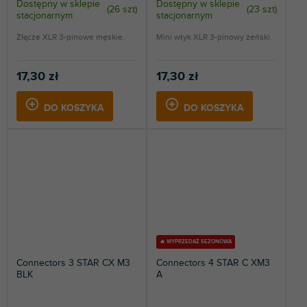
Dostępny w sklepie
Dostępny w sklepie
(
26 szt
)
(
23 szt
)
stacjonarnym
stacjonarnym
Złącze XLR 3-pinowe męskie.
Mini wtyk XLR 3-pinowy żeński.
17,30 zł
17,30 zł
DO KOSZYKA
DO KOSZYKA
🔥 WYPRZEDAŻ SEZONOWA
Connectors 3 STAR CX M3
Connectors 4 STAR C XM3
BLK
A