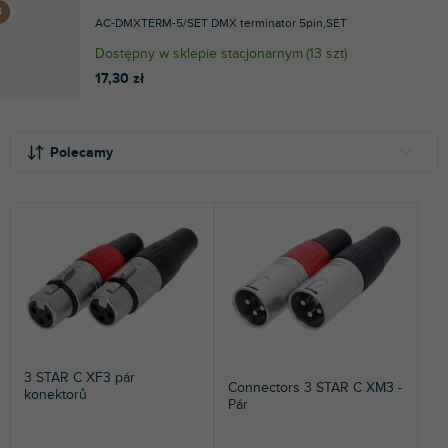
AC-DMXTERM-5/SET DMX terminator 5pin,SET
Dostępny w sklepie stacjonarnym
(
13 szt
)
17,30 zł
S
L
o
i
Polecamy
r
s
t
t
NAJTAŃSZE
o
a
NAJDROŻSZE
w
p
a
r
NAJCZĘŚCIEJ SPRZEDAWANE
n
o
i
d
ALFABETYCZNIE
e
u
p
k
r
t
3 STAR C XF3 pár
Connectors 3 STAR C XM3 -
o
ó
konektorů
Pár
d
w
u