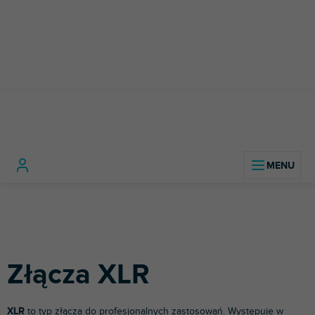
Przejść
do
treści
Technologia
Kable, złącza i
Złącz
Home
dźwięku
adaptery
Złącza
XLR
Złącza XLR
XLR
to typ złącza do profesjonalnych zastosowań. Występuje w