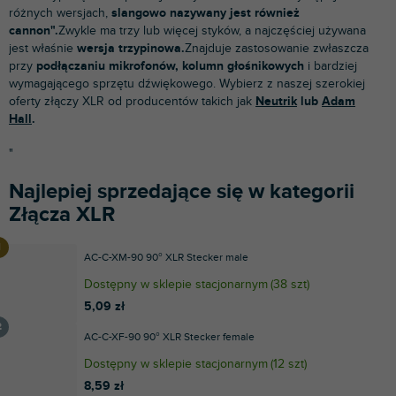
różnych wersjach,
slangowo nazywany jest również
cannon".
Zwykle ma trzy lub więcej styków, a najczęściej używana
jest właśnie
wersja trzypinowa.
Znajduje zastosowanie zwłaszcza
przy
podłączaniu mikrofonów, kolumn głośnikowych
i bardziej
wymagającego sprzętu dźwiękowego. Wybierz z naszej szerokiej
oferty złączy XLR od producentów takich jak
Neutrik
lub
Adam
Hall
.
"
Najlepiej sprzedające się w kategorii
Złącza XLR
AC-C-XM-90 90° XLR Stecker male
Dostępny w sklepie stacjonarnym
(
38 szt
)
5,09 zł
AC-C-XF-90 90° XLR Stecker female
Dostępny w sklepie stacjonarnym
(
12 szt
)
8,59 zł