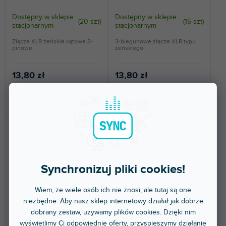
Dostępny w sklepie
Dostępny w sklepie
(
20 szt
)
(
15 szt
)
stacjonarnym
stacjonarnym
Złącze XLR żeńskie kątowe 3-
3-biegunowe złącze XLR typu
pinowe.
żeńskiego.
13,80 zł
13,80 zł
DO KOSZYKA
DO KOSZYKA
Synchronizuj pliki cookies!
Wiem, że wiele osób ich nie znosi, ale tutaj są one
🔥 WYPRZEDAŻ SEZONOWA
🔥 WYPRZEDAŻ SEZONOWA
niezbędne. Aby nasz sklep internetowy działał jak dobrze
dobrany zestaw, używamy plików cookies. Dzięki nim
Connectors 3 STAR C XM3
Connectors 4 STAR C XM5
BLK
wyświetlimy Ci odpowiednie oferty, przyspieszymy działanie