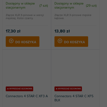
Dostępny w sklepie
Dostępny w sklepie
(
7 szt
)
(
29 szt
)
stacjonarnym
stacjonarnym
Złącze XLR 3-pinowe w wersji
Złącze XLR 3-pinowe męskie
męskiej. Kolor czarny.
kątowe.
17,30 zł
13,80 zł
DO KOSZYKA
DO KOSZYKA
🔥 WYPRZEDAŻ SEZONOWA
🔥 WYPRZEDAŻ SEZONOWA
Connectors 4 STAR C XF3 A
Connectors 4 STAR C XF5
BLK