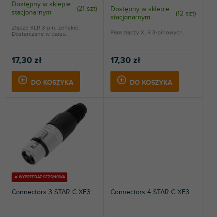
k
Dostępny w sklepie
(
21 szt
)
Dostępny w sklepie
stacjonarnym
(
12 szt
)
t
stacjonarnym
ó
Złącze XLR 3-pin, żeńskie.
Para złączy XLR 3-pinowych.
Dostarczane w parze.
w
17,30 zł
17,30 zł
DO KOSZYKA
DO KOSZYKA
🔥 WYPRZEDAŻ SEZONOWA
Connectors 3 STAR C XF3
Connectors 4 STAR C XF3