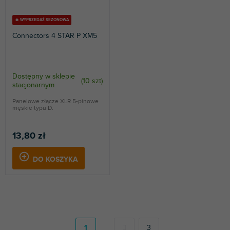
🔥 WYPRZEDAŻ SEZONOWA
Connectors 4 STAR P XM5
Dostępny w sklepie
(
10 szt
)
stacjonarnym
Panelowe złącze XLR 5-pinowe
męskie typu D.
13,80 zł
DO KOSZYKA
P
a
g
1
3