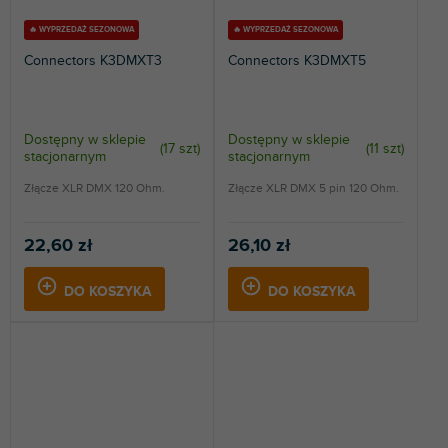
🔥 WYPRZEDAŻ SEZONOWA
🔥 WYPRZEDAŻ SEZONOWA
Connectors K3DMXT3
Connectors K3DMXT5
Dostępny w sklepie
Dostępny w sklepie
(
17 szt
)
(
11 szt
)
stacjonarnym
stacjonarnym
Złącze XLR DMX 120 Ohm.
Złącze XLR DMX 5 pin 120 Ohm.
22,60 zł
26,10 zł
DO KOSZYKA
DO KOSZYKA