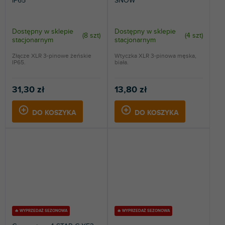
IP65
SNOW
Dostępny w sklepie
Dostępny w sklepie
(
8 szt
)
(
4 szt
)
stacjonarnym
stacjonarnym
Złącze XLR 3-pinowe żeńskie
Wtyczka XLR 3-pinowa męska,
IP65.
biała.
31,30 zł
13,80 zł
DO KOSZYKA
DO KOSZYKA
🔥 WYPRZEDAŻ SEZONOWA
🔥 WYPRZEDAŻ SEZONOWA