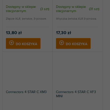
Dostępny w sklepie
Dostępny w sklepie
(
3 szt
)
(
31 szt
)
stacjonarnym
stacjonarnym
Złącze XLR, żeńskie, 3-pinowe.
Wtyczka żeńska XLR 3-pinowa.
13,80 zł
17,30 zł
DO KOSZYKA
DO KOSZYKA
Connectors 4 STAR C XM3
Connectors 4 STAR C XF3
MINI