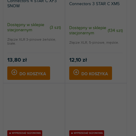
Connectors 4 STAR C XF3
Connectors 3 STAR C XM5
SNOW
Dostępny w sklepie
(
3 szt
)
Dostępny w sklepie
stacjonarnym
(
134 szt
)
stacjonarnym
Złącze XLR 3-pinowe żeńskie,
Złącze XLR, 5-pinowe, męskie.
białe.
13,80 zł
12,10 zł
DO KOSZYKA
DO KOSZYKA
🔥 WYPRZEDAŻ SEZONOWA
🔥 WYPRZEDAŻ SEZONOWA