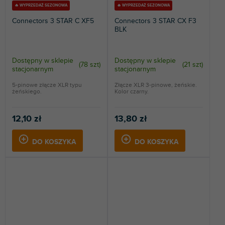
🔥 WYPRZEDAŻ SEZONOWA
🔥 WYPRZEDAŻ SEZONOWA
Connectors 3 STAR C XF5
Connectors 3 STAR CX F3
BLK
Dostępny w sklepie
Dostępny w sklepie
(
78 szt
)
(
21 szt
)
stacjonarnym
stacjonarnym
5-pinowe złącze XLR typu
Złącze XLR 3-pinowe, żeńskie.
żeńskiego.
Kolor czarny.
12,10 zł
13,80 zł
DO KOSZYKA
DO KOSZYKA