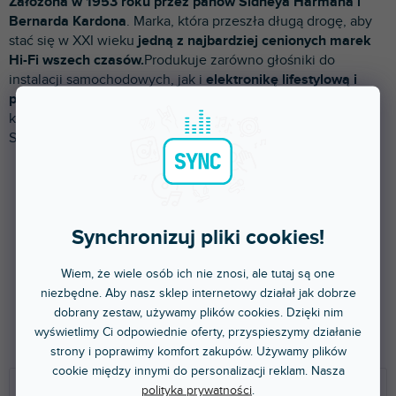
Założona w 1953 roku przez panów Sidneya Harmana i
p
Bernarda Kardona
. Marka, która przeszła długą drogę, aby
r
stać się w XXI wieku
jedną z najbardziej cenionych marek
o
Hi-Fi wszech czasów.
Produkuje zarówno głośniki do
d
instalacji samochodowych, jak i
elektronikę lifestylową i
u
profesjonalną
. Obecnie
należy do ekosystemu Harman
,
k
który obejmuje marki takie jak AKG, JBL, Martin,
t
Soundcraft lub Lexicon.
ó
w
Synchronizuj pliki cookies!
Wiem, że wiele osób ich nie znosi, ale tutaj są one
niezbędne. Aby nasz sklep internetowy działał jak dobrze
Inne marki
dobrany zestaw, używamy plików cookies. Dzięki nim
wyświetlimy Ci odpowiednie oferty, przyspieszymy działanie
strony i poprawimy komfort zakupów. Używamy plików
S
cookie między innymi do personalizacji reklam. Nasza
o
Polecamy
polityka prywatności
.