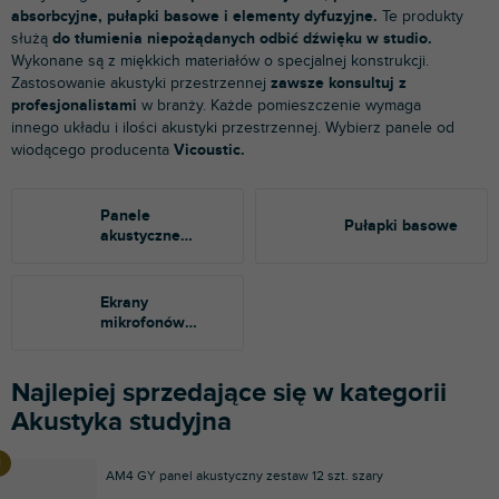
absorbcyjne, pułapki basowe i elementy dyfuzyjne.
Te produkty
służą
do tłumienia niepożądanych odbić dźwięku w studio.
Wykonane są z miękkich materiałów o specjalnej konstrukcji.
Zastosowanie akustyki przestrzennej
zawsze konsultuj z
profesjonalistami
w branży. Każde pomieszczenie wymaga
innego układu i ilości akustyki przestrzennej. Wybierz panele od
wiodącego producenta
Vicoustic.
Panele
Pułapki basowe
akustyczne
absorpcyjne
Ekrany
mikrofonów
akustycznych
Najlepiej sprzedające się w kategorii
Akustyka studyjna
AM4 GY panel akustyczny zestaw 12 szt. szary