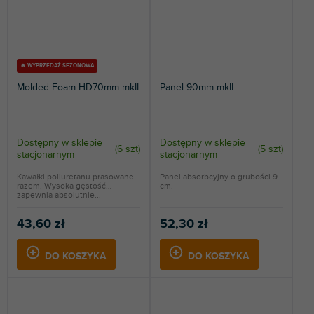
🔥 WYPRZEDAŻ SEZONOWA
Molded Foam HD70mm mkII
Panel 90mm mkII
Dostępny w sklepie
Dostępny w sklepie
(
6 szt
)
(
5 szt
)
stacjonarnym
stacjonarnym
Kawałki poliuretanu prasowane
Panel absorbcyjny o grubości 9
razem. Wysoka gęstość
cm.
zapewnia absolutnie...
43,60 zł
52,30 zł
DO KOSZYKA
DO KOSZYKA