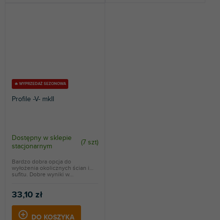
🔥 WYPRZEDAŻ SEZONOWA
Profile -V- mkII
Dostępny w sklepie
(
7 szt
)
stacjonarnym
Bardzo dobra opcja do
wyłożenia okolicznych ścian i
sufitu. Dobre wyniki w...
33,10 zł
DO KOSZYKA