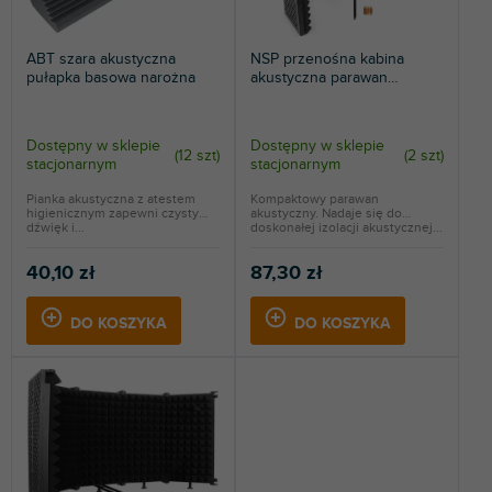
e
u
p
k
ABT szara akustyczna
NSP przenośna kabina
r
t
pułapka basowa narożna
akustyczna parawan
o
ó
studyjny
d
w
u
Dostępny w sklepie
Dostępny w sklepie
(
12 szt
)
(
2 szt
)
k
stacjonarnym
stacjonarnym
t
Pianka akustyczna z atestem
Kompaktowy parawan
ó
higienicznym zapewni czysty
akustyczny. Nadaje się do
w
dźwięk i...
doskonałej izolacji akustycznej...
40,10 zł
87,30 zł
DO KOSZYKA
DO KOSZYKA