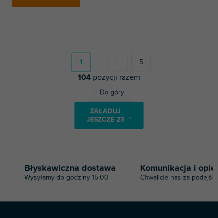
P
a
g
1
5
i
104
pozycji razem
n
a
K
Do góry
c
o
j
n
a
ZAŁADUJ
t
JESZCZE 23
r
o
l
k
i
Błyskawiczna dostawa
Komunikacja i opie
l
Wysyłamy do godziny 15:00
Chwalicie nas za podejści
i
s
t
y