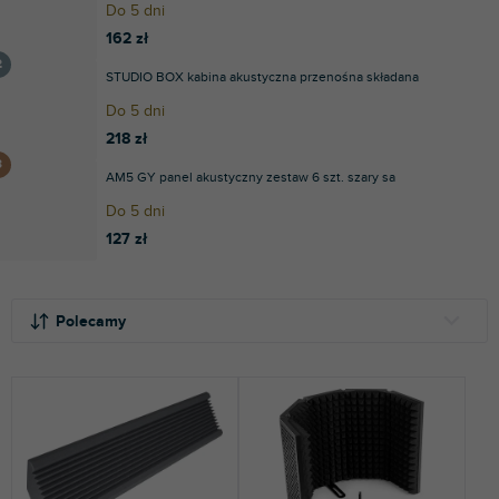
Do 5 dni
162 zł
STUDIO BOX kabina akustyczna przenośna składana
Do 5 dni
218 zł
AM5 GY panel akustyczny zestaw 6 szt. szary sa
Do 5 dni
127 zł
S
L
o
i
Polecamy
r
s
t
t
NAJTAŃSZE
o
a
NAJDROŻSZE
w
p
a
r
NAJCZĘŚCIEJ SPRZEDAWANE
n
o
i
d
ALFABETYCZNIE