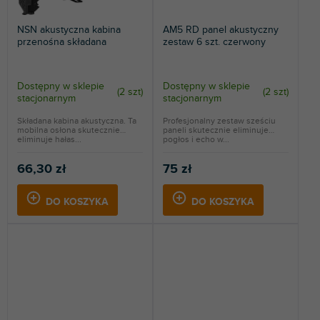
NSN akustyczna kabina
AM5 RD panel akustyczny
przenośna składana
zestaw 6 szt. czerwony
Dostępny w sklepie
Dostępny w sklepie
(
2 szt
)
(
2 szt
)
stacjonarnym
stacjonarnym
Składana kabina akustyczna. Ta
Profesjonalny zestaw sześciu
mobilna osłona skutecznie
paneli skutecznie eliminuje
eliminuje hałas...
pogłos i echo w...
66,30 zł
75 zł
DO KOSZYKA
DO KOSZYKA