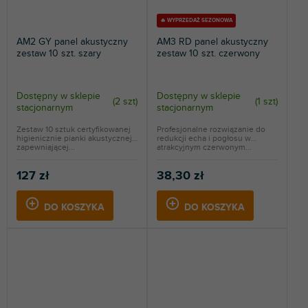
🔥 WYPRZEDAŻ SEZONOWA
AM2 GY panel akustyczny
AM3 RD panel akustyczny
zestaw 10 szt. szary
zestaw 10 szt. czerwony
Dostępny w sklepie
Dostępny w sklepie
(
2 szt
)
(
1 szt
)
stacjonarnym
stacjonarnym
Zestaw 10 sztuk certyfikowanej
Profesjonalne rozwiązanie do
higienicznie pianki akustycznej
redukcji echa i pogłosu w
zapewniającej...
atrakcyjnym czerwonym...
127 zł
38,30 zł
DO KOSZYKA
DO KOSZYKA