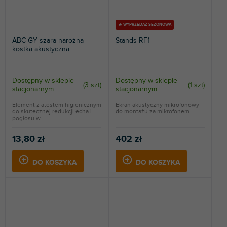
🔥 WYPRZEDAŻ SEZONOWA
ABC GY szara narożna
Stands RF1
kostka akustyczna
Dostępny w sklepie
Dostępny w sklepie
(
3 szt
)
(
1 szt
)
stacjonarnym
stacjonarnym
Element z atestem higienicznym
Ekran akustyczny mikrofonowy
do skutecznej redukcji echa i
do montażu za mikrofonem.
pogłosu w...
13,80 zł
402 zł
DO KOSZYKA
DO KOSZYKA