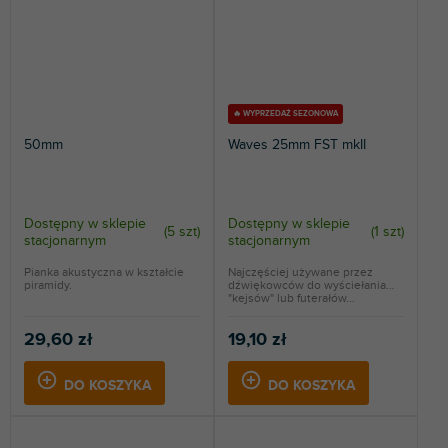
🔥 WYPRZEDAŻ SEZONOWA
50mm
Waves 25mm FST mkII
Dostępny w sklepie
Dostępny w sklepie
(
5 szt
)
(
1 szt
)
stacjonarnym
stacjonarnym
Pianka akustyczna w kształcie
Najczęściej używane przez
piramidy.
dźwiękowców do wyściełania
"kejsów" lub futerałów...
29,60 zł
19,10 zł
DO KOSZYKA
DO KOSZYKA