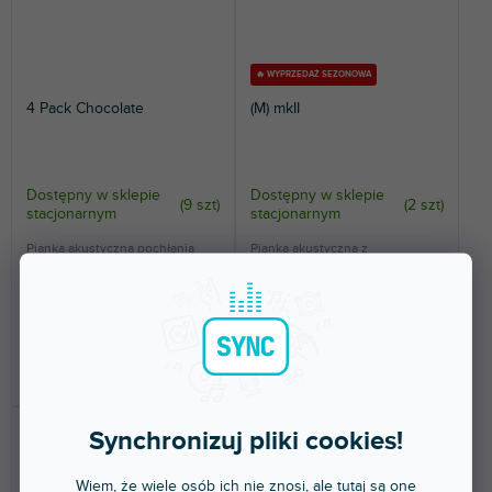
🔥 WYPRZEDAŻ SEZONOWA
4 Pack Chocolate
(M) mkII
Dostępny w sklepie
Dostępny w sklepie
(
9 szt
)
(
2 szt
)
stacjonarnym
stacjonarnym
Pianka akustyczna pochłania
Pianka akustyczna z
odbicia i rezonanse.
zabezpieczeniem
przeciwpożarowym w kształcie
piramidy.
208 zł
33,10 zł
DO KOSZYKA
DO KOSZYKA
Synchronizuj pliki cookies!
Wiem, że wiele osób ich nie znosi, ale tutaj są one