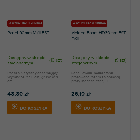
🔥 WYPRZEDAŻ SEZONOWA
🔥 WYPRZEDAŻ SEZONOWA
Panel 90mm MKII FST
Molded Foam HD30mm FST
mkII
Dostępny w sklepie
Dostępny w sklepie
(
10 szt
)
(
9 szt
)
stacjonarnym
stacjonarnym
Panel akustyczny absorbujący.
Są to kawałki poliuretanu
Wymiar 50 x 50 cm, grubość 9
prasowane razem za pomocą
cm.
prasy mechanicznej. Z...
48,80 zł
26,10 zł
DO KOSZYKA
DO KOSZYKA