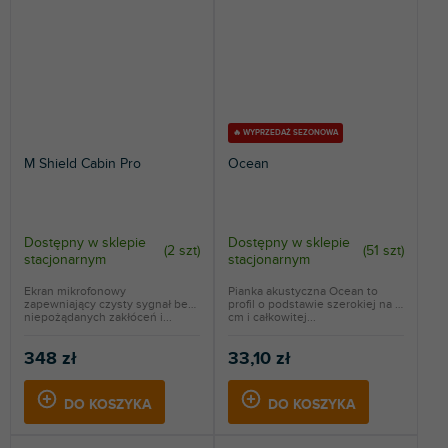
🔥 WYPRZEDAŻ SEZONOWA
M Shield Cabin Pro
Ocean
Dostępny w sklepie
Dostępny w sklepie
(
2 szt
)
(
51 szt
)
stacjonarnym
stacjonarnym
Ekran mikrofonowy
Pianka akustyczna Ocean to
zapewniający czysty sygnał bez
profil o podstawie szerokiej na 3
niepożądanych zakłóceń i...
cm i całkowitej...
348 zł
33,10 zł
DO KOSZYKA
DO KOSZYKA