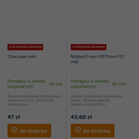
🔥 WYPRZEDAŻ SEZONOWA
🔥 WYPRZEDAŻ SEZONOWA
Chocolate mkII
Molded Foam HD70mm FST
mkII
Dostępny w sklepie
Dostępny w sklepie
(
14 szt
)
(
10 szt
)
stacjonarnym
stacjonarnym
Akustyczna pianka molitanowa o
Kawałki poliuretanu prasowane
szerokości 8 cm. Doskonałe
razem. Wysoka gęstość
właściwości...
zapewnia absolutnie...
47 zł
43,60 zł
DO KOSZYKA
DO KOSZYKA