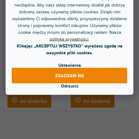
niezbędne. Aby nasz sklep internetowy działał jak dobrze
dobrany zestaw, używamy plików cookies. Dzięki nim
wyświetlimy Ci odpowiednie oferty, przyspieszymy działanie
strony i poprawimy komfort zakupów. Używamy plików
MSHIELD-CABIN-GAME
MSHIELD-CABIN-SET
cookie między innymi do personalizacji reklam. Nasza
polityka prywatności
.
Klikając „AKCEPTUJ WSZYSTKO” wyrażasz zgodę na
Dostępny w sklepie
Dostępny w sklepie
wszystkie pliki cookies.
(
2 szt
)
(
2 szt
)
stacjonarnym
stacjonarnym
Ustawienia
Ekran akustyczny do nagrywania
Ekran akustyczny w zestawie z
mikrofonu.
regulowanym statywem, filtrem
pop i półką na...
ZGADZAM SIĘ
Odrzucić
219 zł
418 zł
DO KOSZYKA
DO KOSZYKA