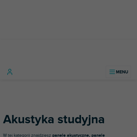
Przejść
do
treści
Home
Sprzęt studyjny
Akustyka studyjna
Akustyka studyjna
W tej kategorii znajdziesz
panele akustyczne, panele