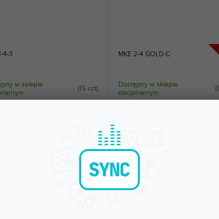
-4-3
MKE 2-4 GOLD-C
pny w sklepie
Dostępny w sklepie
(
15 szt
)
(
jonarnym
stacjonarnym
 to najmniejszy mikrofon krawatowy
Wysokiej jakości miniaturowy mikrofo
Sennheiser. Do nadajników serii...
krawatowy do nadajników serii...
7 zł
1 546 zł
DO KOSZYKA
DO KOSZYKA