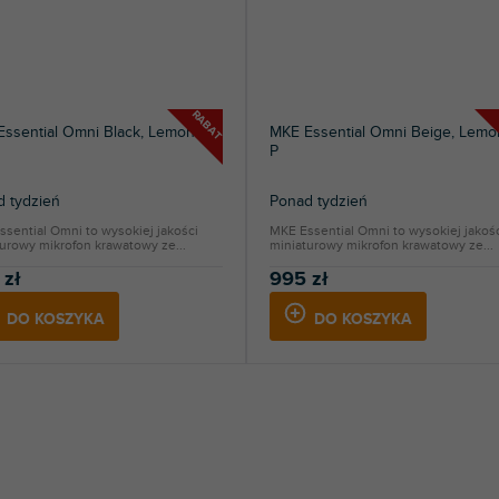
RABAT
ssential Omni Black, Lemon 3-P
MKE Essential Omni Beige, Lemo
P
 tydzień
Ponad tydzień
sential Omni to wysokiej jakości
MKE Essential Omni to wysokiej jakoś
urowy mikrofon krawatowy ze...
miniaturowy mikrofon krawatowy ze...
 zł
995 zł
DO KOSZYKA
DO KOSZYKA
K