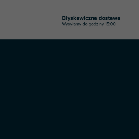
Błyskawiczna dostawa
Wysyłamy do godziny 15:00
S
t
o
p
k
a