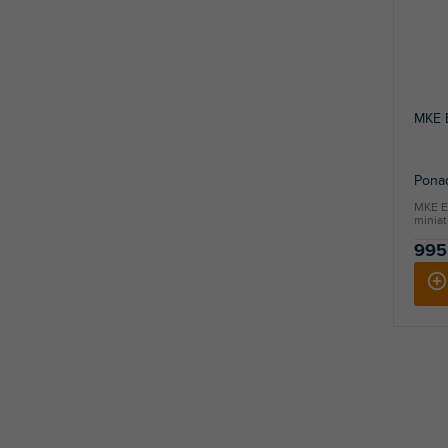
MKE E
Ponad
MKE Es
miniat
995