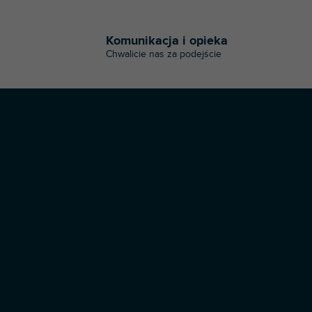
o
n
t
Komunikacja i opieka
r
Chwalicie nas za podejście
o
l
k
i
l
i
s
t
y