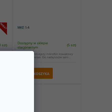
RABAT
MKE 1-4
Dostępny w sklepie
8 szt
)
(
5 szt
)
stacjonarnym
n
MKE 1 to najmniejszy mikrofon krawatowy
marki Sennheiser. Do nadajników serii...
1 747 zł
DO KOSZYKA