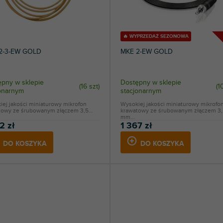
🔥 WYPRZEDAŻ SEZONOWA
2-3-EW GOLD
MKE 2-EW GOLD
pny w sklepie
Dostępny w sklepie
(
16 szt
)
(
1
jonarnym
stacjonarnym
ej jakości miniaturowy mikrofon
Wysokiej jakości miniaturowy mikrofo
towy ze śrubowanym złączem 3,5
krawatowy ze śrubowanym złączem 3,
mm...
2 zł
1 367 zł
DO KOSZYKA
DO KOSZYKA