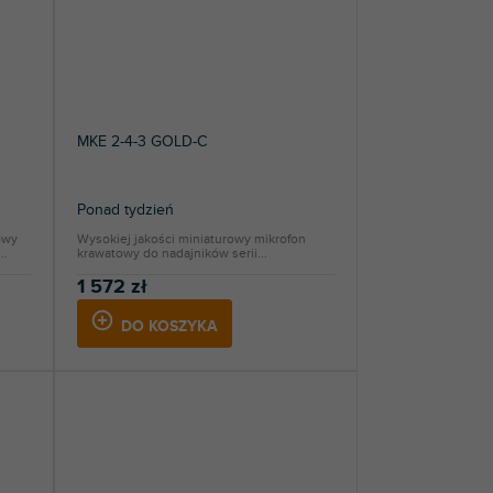
MKE 2-4-3 GOLD-C
Ponad tydzień
owy
Wysokiej jakości miniaturowy mikrofon
..
krawatowy do nadajników serii...
1 572 zł
DO KOSZYKA