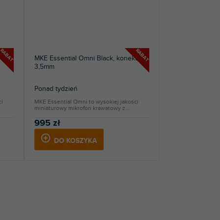
RABAT
RABAT
n 3-
MKE Essential Omni Black, konektor
3,5mm
Ponad tydzień
ci
MKE Essential Omni to wysokiej jakości
miniaturowy mikrofon krawatowy z...
995 zł
DO KOSZYKA