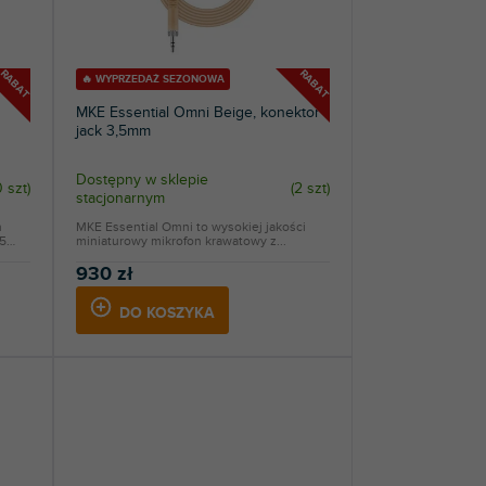
RABAT
RABAT
🔥 WYPRZEDAŻ SEZONOWA
MKE Essential Omni Beige, konektor
jack 3,5mm
Dostępny w sklepie
0 szt
)
(
2 szt
)
stacjonarnym
n
MKE Essential Omni to wysokiej jakości
5
miniaturowy mikrofon krawatowy z...
930 zł
DO KOSZYKA