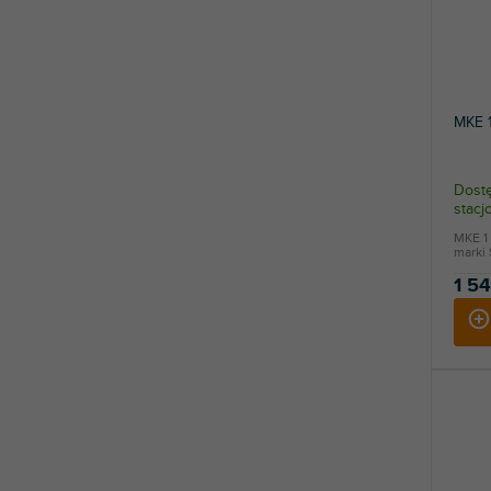
MKE 
Dostę
stac
MKE 1
marki 
1 54