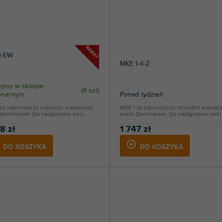
RABAT
1-EW
MKE 1-4-2
pny w sklepie
(
4 szt
)
jonarnym
Ponad tydzień
 to najmniejszy mikrofon krawatowy
MKE 1 to najmniejszy mikrofon krawat
Sennheiser. Do nadajników serii...
marki Sennheiser. Do nadajników serii.
8 zł
1 747 zł
DO KOSZYKA
DO KOSZYKA