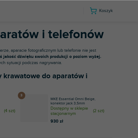
Koszyk
Mikrofony krawatowe do aparatów i telefonów
aratów i telefonów
ze, aparacie fotograficznym lub telefonie nie jest
ś jakość dźwięku swoich produkcji o poziom wyżej.
zych sytuacji podczas nagrywania.
ny krawatowe do aparatów i
MKE Essential Omni Beige,
konektor jack 3,5mm
Dostępny w sklepie
(
4 szt
)
(
2 szt
)
stacjonarnym
930 zł