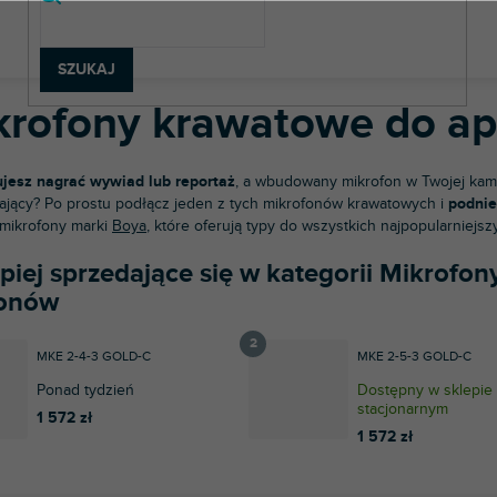
rzęt fotograficzny i wideo
Mikrofony do aparatów, kamer i telefonów
SZUKAJ
krofony krawatowe do ap
jesz nagrać wywiad lub reportaż
, a wbudowany mikrofon w Twojej kamer
ający? Po prostu podłącz jeden z tych mikrofonów krawatowych i
podnie
mikrofony marki
Boya
, które oferują typy do wszystkich najpopularniejs
epiej sprzedające się w kategorii Mikrofo
fonów
MKE 2-4-3 GOLD-C
MKE 2-5-3 GOLD-C
Ponad tydzień
Dostępny w sklepie
stacjonarnym
1 572 zł
1 572 zł