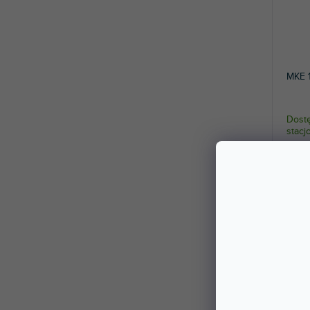
MKE 1
Dostę
stac
MKE 1
marki 
1 74