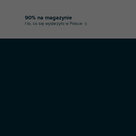
90% na magazynie
I to, co się wydarzyło w Polsce :-)