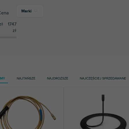
Marki
Cena
zł
1747
zł
15
Sennheiser
AMY
NAJTAŃSZE
NAJDROŻSZE
NAJCZĘŚCIEJ SPRZEDAWANE