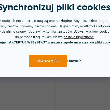
Synchronizuj pliki cookies
 osób ich nie znosi, ale tutaj są one niezbędne. Aby nasz sklep internet
2-5-3 GOLD-C
MKE 1-4-1
any zestaw, używamy plików cookies. Dzięki nim wyświetlimy Ci odpowie
 działanie strony i poprawimy komfort zakupów. Używamy plików cookie
do personalizacji reklam. Nasza
polityka prywatności
.
pny w sklepie
Dostępny w sklepie
kając „AKCEPTUJ WSZYSTKO” wyrażasz zgodę na wszystkie pliki cook
(
4 szt
)
(
jonarnym
stacjonarnym
ej jakości miniaturowy mikrofon
MKE 1 to najmniejszy mikrofon krawat
towy z wolnym końcem 4 m. Kolor...
marki Sennheiser. Do nadajników serii.
ZGADZAM SIĘ
Odrzucić
2 zł
1 747 zł
DO KOSZYKA
DO KOSZYKA