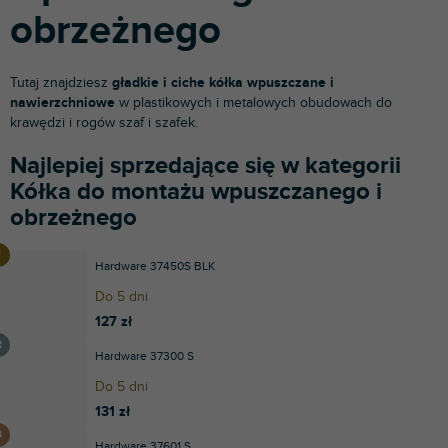
obrzeżnego
Tutaj znajdziesz
gładkie i ciche kółka wpuszczane i
nawierzchniowe
w plastikowych i metalowych obudowach do
krawędzi i rogów szaf i szafek.
Najlepiej sprzedające się w kategorii
Kółka do montażu wpuszczanego i
obrzeżnego
Hardware 37450S BLK
Do 5 dni
127 zł
Hardware 37300 S
Do 5 dni
131 zł
Hardware 37601 S