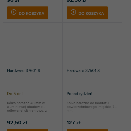
96 zł
92,50 zł
DO KOSZYKA
DO KOSZYKA
Hardware 37601 S
Hardware 37501 S
Do 5 dni
Ponad tydzień
Kółko narożne 48 mm w
Kółko narożne do montażu
aluminiowej obudowie
powierzchniowego, miękkie, 75
odlewanej ciśnieniowo, z
mm.
profilem.
92,50 zł
127 zł