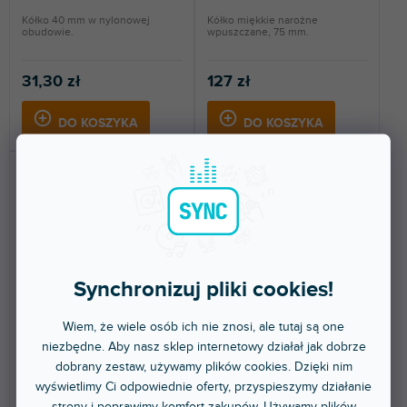
Kółko 40 mm w nylonowej
Kółko miękkie narożne
obudowie.
wpuszczane, 75 mm.
31,30 zł
127 zł
DO KOSZYKA
DO KOSZYKA
Synchronizuj pliki cookies!
Hardware 37450 S
Hardware 37500 S
Wiem, że wiele osób ich nie znosi, ale tutaj są one
niezbędne. Aby nasz sklep internetowy działał jak dobrze
dobrany zestaw, używamy plików cookies. Dzięki nim
Do 5 dni
Do 5 dni
wyświetlimy Ci odpowiednie oferty, przyspieszymy działanie
Kółko miękkie narożne
Kółko narożne montażowe
strony i poprawimy komfort zakupów. Używamy plików