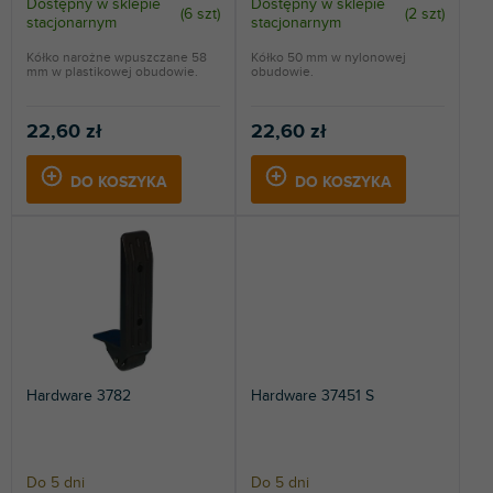
t
Dostępny w sklepie
Dostępny w sklepie
(
6 szt
)
(
2 szt
)
stacjonarnym
stacjonarnym
ó
w
Kółko narożne wpuszczane 58
Kółko 50 mm w nylonowej
mm w plastikowej obudowie.
obudowie.
22,60 zł
22,60 zł
DO KOSZYKA
DO KOSZYKA
Hardware 3782
Hardware 37451 S
Do 5 dni
Do 5 dni