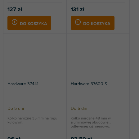
127 zł
131 zł
DO KOSZYKA
DO KOSZYKA
Hardware 37441
Hardware 37600 S
Do 5 dni
Do 5 dni
Kółko narożne 35 mm na rogu
Kółko narożne 48 mm w
kulowym.
aluminiowej obudowie
odlewanej ciśnieniowo.