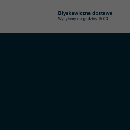
Błyskawiczna dostawa
Wysyłamy do godziny 15:00
S
t
o
p
k
a