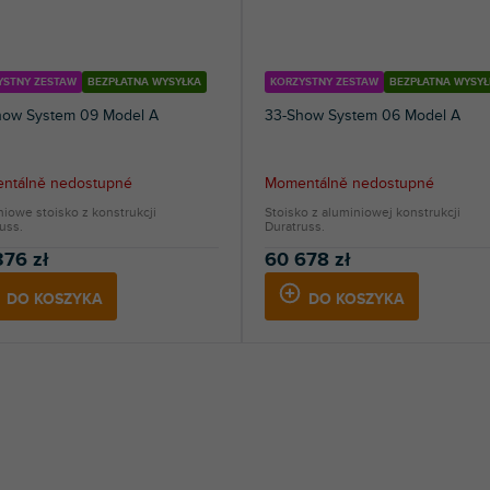
YSTNY ZESTAW
BEZPŁATNA WYSYŁKA
KORZYSTNY ZESTAW
BEZPŁATNA WYSYŁ
how System 09 Model A
33-Show System 06 Model A
ntálně nedostupné
Momentálně nedostupné
iowe stoisko z konstrukcji
Stoisko z aluminiowej konstrukcji
uss.
Duratruss.
376 zł
60 678 zł
DO KOSZYKA
DO KOSZYKA
K
o