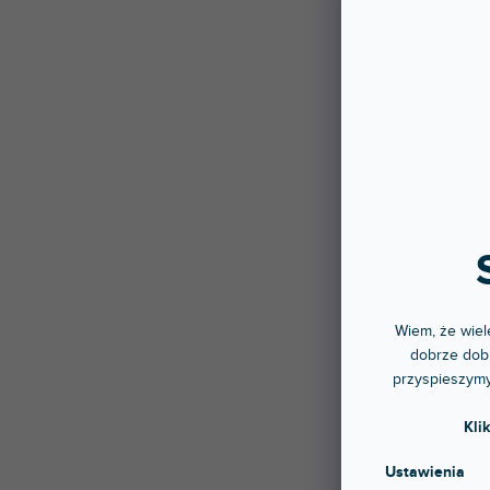
TABLE
Do 5 
Okrągł
2 37
Wiem, że wiele
dobrze dobr
przyspieszymy
Kli
Ustawienia