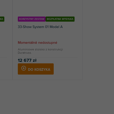
KA
KORZYSTNY ZESTAW
BEZPŁATNA WYSYŁKA
33-Show System 01 Model A
Momentálně nedostupné
Aluminiowe stoisko z konstrukcji
Duratruss.
12 677 zł
DO KOSZYKA