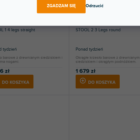
ZGADZAM SIĘ
Odrzucić
 1 4 legs straight
STOOL 2 3 Legs round
 tydzień
Ponad tydzień
ło barowe z drewnianym siedziskiem i
Okrągłe krzesło barowe z drewnianym
ema nogami.
siedziskiem i okrągłym podnóżkiem.
6 zł
1 679 zł
DO KOSZYKA
DO KOSZYKA