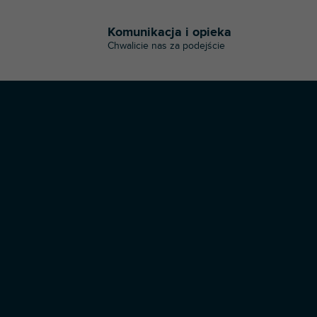
n
t
Komunikacja i opieka
r
Chwalicie nas za podejście
o
l
k
i
l
i
s
t
y