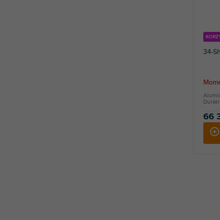
KORZ
34-S
Mome
Alumin
Duratr
66 