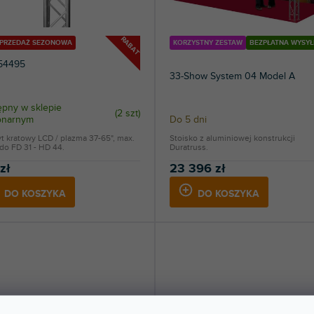
RABAT
YPRZEDAŻ SEZONOWA
KORZYSTNY ZESTAW
BEZPŁATNA WYSYŁ
54495
33-Show System 04 Model A
pny w sklepie
(
2 szt
)
jonarnym
Do 5 dni
 kratowy LCD / plazma 37-65", max.
Stoisko z aluminiowej konstrukcji
do FD 31 - HD 44.
Duratruss.
zł
23 396 zł
DO KOSZYKA
DO KOSZYKA