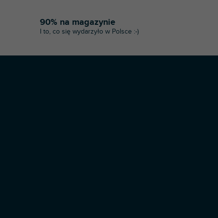
90% na magazynie
I to, co się wydarzyło w Polsce :-)