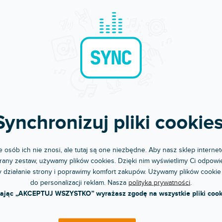
608154490
 1 3 legs round, 3 pipes
Do 5 dni
dni
Uchwyt kratownicowy LCD / plazma 37
y stolik z trzema nogami.
max. 45 kg do FD 21 - FD 24.
8 zł
699 zł
Synchronizuj pliki cookies
DO KOSZYKA
DO KOSZYKA
 osób ich nie znosi, ale tutaj są one niezbędne. Aby nasz sklep internet
any zestaw, używamy plików cookies. Dzięki nim wyświetlimy Ci odpowie
 działanie strony i poprawimy komfort zakupów. Używamy plików cookie
do personalizacji reklam. Nasza
polityka prywatności
.
kając „AKCEPTUJ WSZYSTKO” wyrażasz zgodę na wszystkie pliki cook