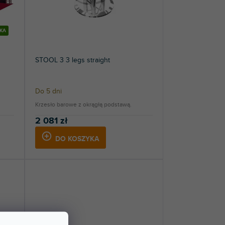
KA
STOOL 3 3 legs straight
Do 5 dni
Krzesło barowe z okrągłą podstawą.
2 081 zł
DO KOSZYKA