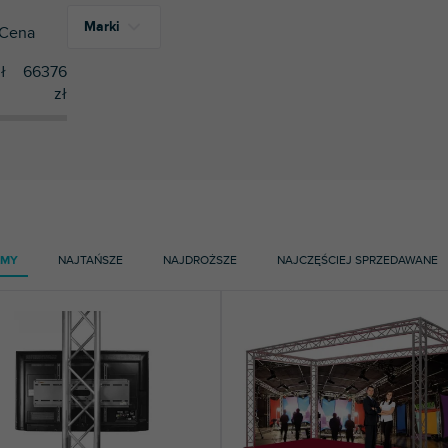
Marki
Cena
ł
66376
zł
10
Duratruss
2
Riggatec
AMY
NAJTAŃSZE
NAJDROŻSZE
NAJCZĘŚCIEJ SPRZEDAWANE