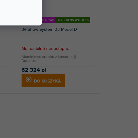
KORZYSTNY ZESTAW
BEZPŁATNA WYSYŁKA
34-Show System 03 Model D
Momentálně nedostupné
Aluminiowe stoisko z konstrukcji
Duratruss.
62 324 zł
DO KOSZYKA