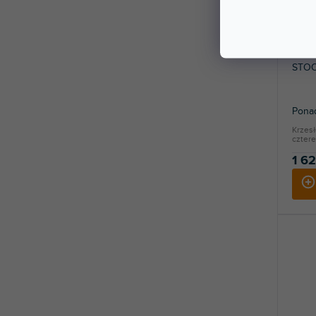
STOOL
Ponad
Krzes
czter
1 62