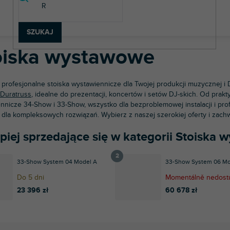
rzęt sceniczny
Konstrukcje aluminiowe
Stoiska wystawowe
SZUKAJ
oiska wystawowe
profesjonalne stoiska wystawiennicze dla Twojej produkcji muzycznej i 
Duratruss
, idealne do prezentacji, koncertów i setów DJ-skich. Od pra
nnicze 34-Show i 33-Show, wszystko dla bezproblemowej instalacji i pro
dla kompleksowych rozwiązań. Wybierz z naszej szerokiej oferty i zach
epiej sprzedające się w kategorii Stoiska
33-Show System 04 Model A
33-Show System 06 Mo
Do 5 dni
Momentálně nedost
23 396 zł
60 678 zł