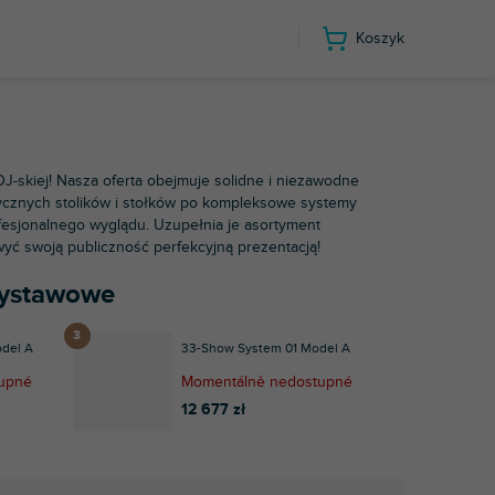
Koszyk
DJ-skiej! Nasza oferta obejmuje solidne i niezawodne
ktycznych stolików i stołków po kompleksowe systemy
fesjonalnego wyglądu. Uzupełnia je asortyment
wyć swoją publiczność perfekcyjną prezentacją!
 wystawowe
del A
33-Show System 01 Model A
upné
Momentálně nedostupné
12 677 zł