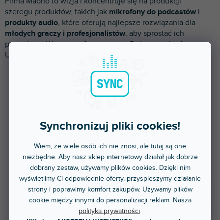
Firma Maono to wizja i koncentruje się na produkcji
p
szeregu produktów, takich jak
mikrofony do podcastów
i
r
produkty audio
, które oferują najlepsze rozwiązania dla
o
młodych graczy i profesjonalistów
, aby sprostać ich
d
potrzebom. W naszej ofercie znajdą Państwo mikrofony
u
USB, słuchawki i inne akcesoria.
k
t
ó
w
Synchronizuj pliki cookies!
Wiem, że wiele osób ich nie znosi, ale tutaj są one
Inne marki
niezbędne. Aby nasz sklep internetowy działał jak dobrze
dobrany zestaw, używamy plików cookies. Dzięki nim
wyświetlimy Ci odpowiednie oferty, przyspieszymy działanie
S
strony i poprawimy komfort zakupów. Używamy plików
o
Polecamy
cookie między innymi do personalizacji reklam. Nasza
r
polityka prywatności
.
t
NAJTAŃSZE