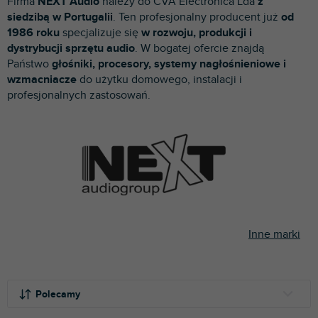
Firma
NEXT Audio
należy do CVA Electronica Lda
z
p
siedzibą w Portugalii
. Ten profesjonalny producent już
od
r
1986 roku
specjalizuje się
w rozwoju, produkcji i
o
dystrybucji sprzętu audio
. W bogatej ofercie znajdą
d
Państwo
głośniki, procesory, systemy nagłośnieniowe i
u
wzmacniacze
do użytku domowego, instalacji i
k
profesjonalnych zastosowań.
t
ó
w
Inne marki
S
o
Polecamy
r