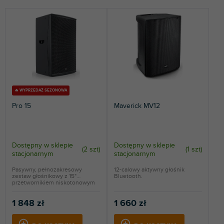
t
NAJTAŃSZE
o
NAJDROŻSZE
w
a
NAJCZĘŚCIEJ SPRZEDAWANE
n
i
ALFABETYCZNIE
e
p
r
🔥 WYPRZEDAŻ SEZONOWA
o
Pro 15
Maverick MV12
d
u
k
t
Dostępny w sklepie
Dostępny w sklepie
(
2 szt
)
(
1 szt
)
stacjonarnym
stacjonarnym
ó
w
Pasywny, pełnozakresowy
12-calowy aktywny głośnik
zestaw głośnikowy z 15"
Bluetooth.
przetwornikiem niskotonowym
i...
1 848 zł
1 660 zł