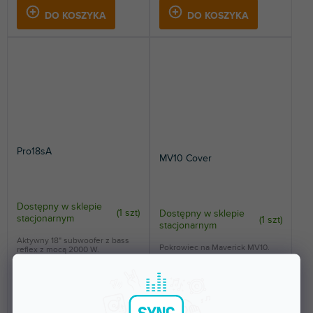
DO KOSZYKA
DO KOSZYKA
Pro18sA
MV10 Cover
Dostępny w sklepie
(
1 szt
)
Dostępny w sklepie
stacjonarnym
(
1 szt
)
stacjonarnym
Aktywny 18" subwoofer z bass
Pokrowiec na Maverick MV10.
reflex z mocą 2000 W.
4 335 zł
191 zł