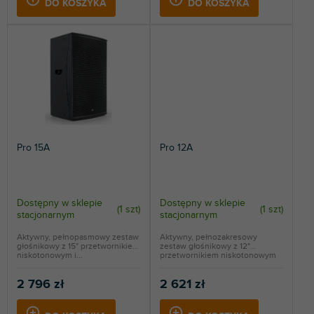
DO KOSZYKA
DO KOSZYKA
Pro 15A
Pro 12A
Dostępny w sklepie
Dostępny w sklepie
(
1 szt
)
(
1 szt
)
stacjonarnym
stacjonarnym
Aktywny, pełnopasmowy zestaw
Aktywny, pełnozakresowy
głośnikowy z 15" przetwornikiem
zestaw głośnikowy z 12"
niskotonowym i...
przetwornikiem niskotonowym
i...
2 796 zł
2 621 zł