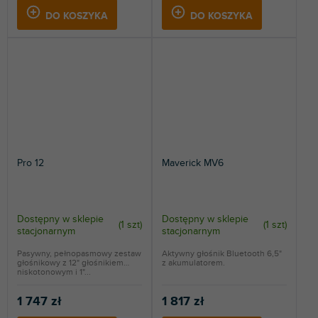
DO KOSZYKA
DO KOSZYKA
Pro 12
Maverick MV6
Dostępny w sklepie
Dostępny w sklepie
(
1 szt
)
(
1 szt
)
stacjonarnym
stacjonarnym
Pasywny, pełnopasmowy zestaw
Aktywny głośnik Bluetooth 6,5"
głośnikowy z 12" głośnikiem
z akumulatorem.
niskotonowym i 1"...
1 747 zł
1 817 zł