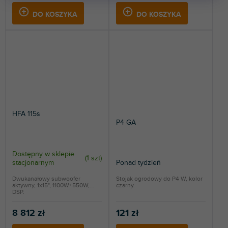
DO KOSZYKA
DO KOSZYKA
HFA 115s
P4 GA
Dostępny w sklepie
(
1 szt
)
stacjonarnym
Ponad tydzień
Dwukanałowy subwoofer
Stojak ogrodowy do P4 W, kolor
aktywny, 1x15", 1100W+550W,
czarny.
DSP.
8 812 zł
121 zł