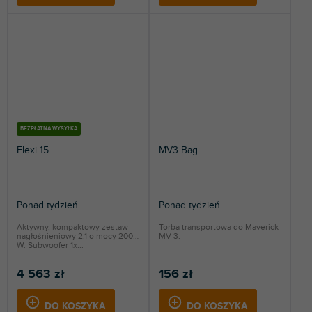
BEZPŁATNA WYSYŁKA
Flexi 15
MV3 Bag
Ponad tydzień
Ponad tydzień
Aktywny, kompaktowy zestaw
Torba transportowa do Maverick
nagłośnieniowy 2.1 o mocy 2000
MV 3.
W. Subwoofer 1x...
4 563 zł
156 zł
DO KOSZYKA
DO KOSZYKA