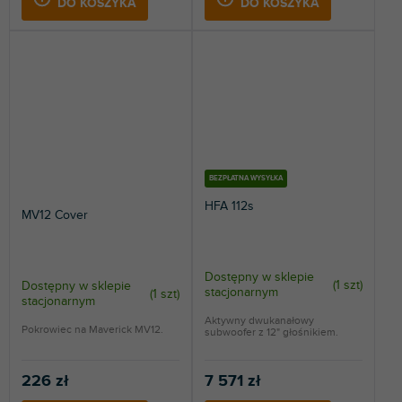
DO KOSZYKA
DO KOSZYKA
BEZPŁATNA WYSYŁKA
HFA 112s
MV12 Cover
Dostępny w sklepie
(
1 szt
)
Dostępny w sklepie
stacjonarnym
(
1 szt
)
stacjonarnym
Aktywny dwukanałowy
Pokrowiec na Maverick MV12.
subwoofer z 12" głośnikiem.
226 zł
7 571 zł