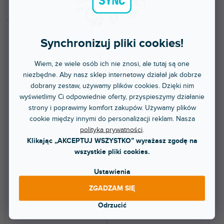
DO KOSZYKA
DO KOSZYKA
Synchronizuj pliki cookies!
Wiem, że wiele osób ich nie znosi, ale tutaj są one
niezbędne. Aby nasz sklep internetowy działał jak dobrze
dobrany zestaw, używamy plików cookies. Dzięki nim
wyświetlimy Ci odpowiednie oferty, przyspieszymy działanie
BEZPŁATNA WYSYŁKA
strony i poprawimy komfort zakupów. Używamy plików
HFA 112
cookie między innymi do personalizacji reklam. Nasza
MV6 Cover
polityka prywatności
.
Klikając „AKCEPTUJ WSZYSTKO” wyrażasz zgodę na
wszystkie pliki cookies.
Dostępny w sklepie
(
1 szt
)
Dostępny w sklepie
stacjonarnym
(
1 szt
)
stacjonarnym
Ustawienia
Aktywny, pełnopasmowy
Okładka do Mavericka MV6.
ZGADZAM SIĘ
głośnik/monitor 8"+1", 500 W,
DSP.
Odrzucić
173 zł
9 144 zł