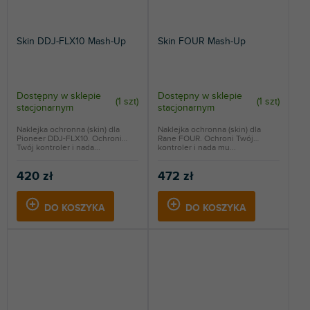
Skin DDJ-FLX10 Mash-Up
Skin FOUR Mash-Up
Dostępny w sklepie
Dostępny w sklepie
(
1 szt
)
(
1 szt
)
stacjonarnym
stacjonarnym
Naklejka ochronna (skin) dla
Naklejka ochronna (skin) dla
Pioneer DDJ-FLX10. Ochroni
Rane FOUR. Ochroni Twój
Twój kontroler i nada...
kontroler i nada mu...
420 zł
472 zł
DO KOSZYKA
DO KOSZYKA