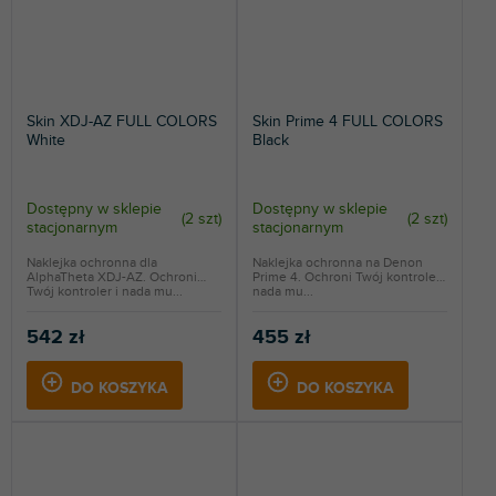
Skin XDJ-AZ FULL COLORS
Skin Prime 4 FULL COLORS
White
Black
Dostępny w sklepie
Dostępny w sklepie
(
2 szt
)
(
2 szt
)
stacjonarnym
stacjonarnym
Naklejka ochronna dla
Naklejka ochronna na Denon
AlphaTheta XDJ-AZ. Ochroni
Prime 4. Ochroni Twój kontroler i
Twój kontroler i nada mu...
nada mu...
542 zł
455 zł
DO KOSZYKA
DO KOSZYKA