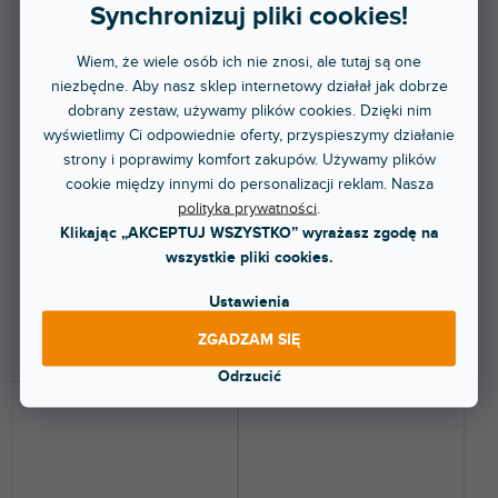
Synchronizuj pliki cookies!
Wiem, że wiele osób ich nie znosi, ale tutaj są one
Skin Seventy 70 COLORS
Skin PMC-06 Pro (A - VCA)
niezbędne. Aby nasz sklep internetowy działał jak dobrze
DVS Green
SCRATCH STYLE White
dobrany zestaw, używamy plików cookies. Dzięki nim
wyświetlimy Ci odpowiednie oferty, przyspieszymy działanie
strony i poprawimy komfort zakupów. Używamy plików
Dostępny w sklepie
Dostępny w sklepie
(
1 szt
)
(
1 szt
)
cookie między innymi do personalizacji reklam. Nasza
stacjonarnym
stacjonarnym
polityka prywatności
.
Naklejka skin do Rane Seventy
Naklejka ochronna dla Vestax
Klikając „AKCEPTUJ WSZYSTKO” wyrażasz zgodę na
70. Ochroni Twój mikser i nada
PMC-06 Pro (A - VCA). Ochroni
mu wyjątkowy...
Twój mikser i nada...
wszystkie pliki cookies.
227 zł
171 zł
Ustawienia
ZGADZAM SIĘ
DO KOSZYKA
DO KOSZYKA
Odrzucić