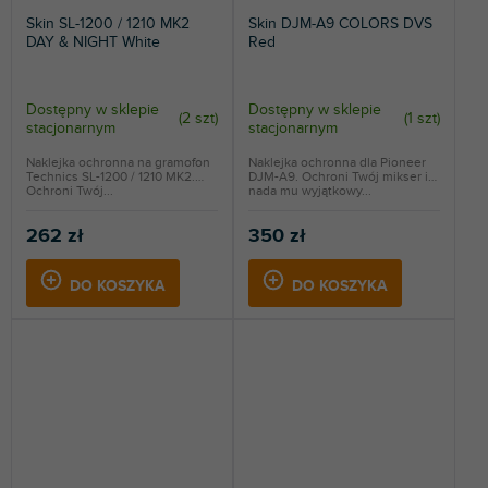
Skin SL-1200 / 1210 MK2
Skin DJM-A9 COLORS DVS
DAY & NIGHT White
Red
Dostępny w sklepie
Dostępny w sklepie
(
2 szt
)
(
1 szt
)
stacjonarnym
stacjonarnym
Naklejka ochronna na gramofon
Naklejka ochronna dla Pioneer
Technics SL-1200 / 1210 MK2.
DJM-A9. Ochroni Twój mikser i
Ochroni Twój...
nada mu wyjątkowy...
262 zł
350 zł
DO KOSZYKA
DO KOSZYKA