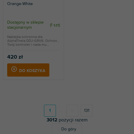
Orange-White
Dostępny w sklepie
(
1 szt
)
stacjonarnym
Naklejka ochronna dla
AlphaTheta DDJ-GRV6. Ochroni
Twój kontroler i nada mu...
420 zł
DO KOSZYKA
P
a
g
1
131
i
3012
pozycji razem
n
a
K
Do góry
c
o