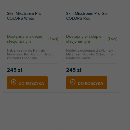
Skin Mixstream Pro
Skin Mixstream Pro Go
COLORS White
COLORS Red
Dostępny w sklepie
Dostępny w sklepie
(
1 szt
)
(
1 szt
)
stacjonarnym
stacjonarnym
Naklejka skin do Numark
Naklejka ochronna dla Numark
Mixstream Pro. Ochroni Twój
Mixstream Pro Go. Ochroni Twój
kontroler i nada mu...
kontroler i nada...
245 zł
245 zł
DO KOSZYKA
DO KOSZYKA