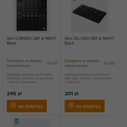
w
a
NAJCZĘŚCIEJ SPRZEDAWANE
n
i
ALFABETYCZNIE
e
p
Skin DJM-800 DAY & NIGHT
Skin DDJ-200 DAY & NIGHT
r
Black
Black
o
d
u
Dostępny w sklepie
Dostępny w sklepie
(
1 szt
)
(
2 szt
)
k
stacjonarnym
stacjonarnym
t
Naklejka ochronna na Pioneer
Naklejka ochronna na Pioneer
ó
DJM-800. Ochroni Twój mikser i
DDJ-200. Ochroni Twój kontroler
w
nada mu wyjątkowy...
i nada mu...
245 zł
201 zł
DO KOSZYKA
DO KOSZYKA