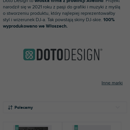
Doto Design to
włoska firma z prowincji Avellino
. Projekt
p
narodził się w 2021 roku z pasji do grafiki i muzyki z myślą
r
o stworzeniu produktu, który najlepiej reprezentowałby
o
styl i wizerunek DJ-a. Tak powstają skiny DJ-skie.
100%
d
wyprodukowano we Włoszech.
u
k
t
ó
w
Inne marki
S
o
Polecamy
r
t
NAJTAŃSZE
o
NAJDROŻSZE