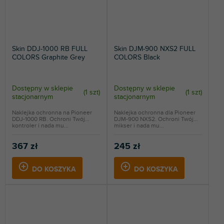
Skin DDJ-1000 RB FULL
Skin DJM-900 NXS2 FULL
COLORS Graphite Grey
COLORS Black
Dostępny w sklepie
Dostępny w sklepie
(
1 szt
)
(
1 szt
)
stacjonarnym
stacjonarnym
Naklejka ochronna na Pioneer
Naklejka ochronna dla Pioneer
DDJ-1000 RB. Ochroni Twój
DJM-900 NXS2. Ochroni Twój
kontroler i nada mu...
mikser i nada mu...
367 zł
245 zł
DO KOSZYKA
DO KOSZYKA