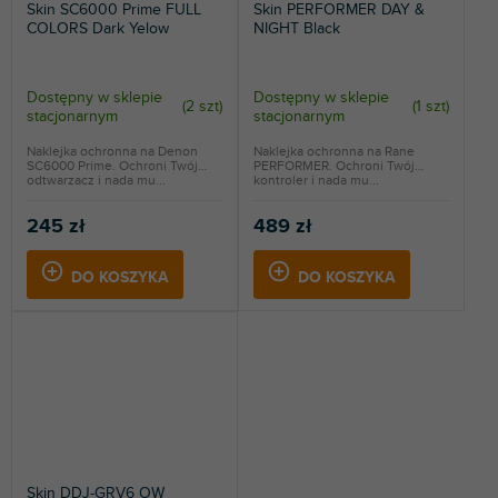
Skin SC6000 Prime FULL
Skin PERFORMER DAY &
COLORS Dark Yelow
NIGHT Black
Dostępny w sklepie
Dostępny w sklepie
(
2 szt
)
(
1 szt
)
stacjonarnym
stacjonarnym
Naklejka ochronna na Denon
Naklejka ochronna na Rane
SC6000 Prime. Ochroni Twój
PERFORMER. Ochroni Twój
odtwarzacz i nada mu...
kontroler i nada mu...
245 zł
489 zł
DO KOSZYKA
DO KOSZYKA
Skin DDJ-GRV6 OW