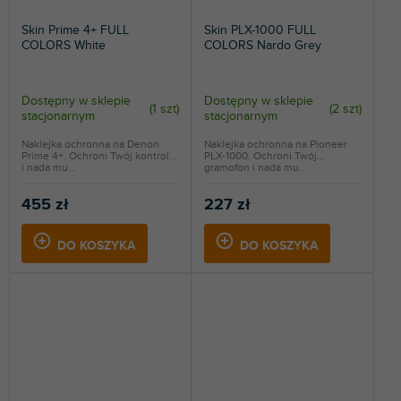
Skin Prime 4+ FULL
Skin PLX-1000 FULL
COLORS White
COLORS Nardo Grey
Dostępny w sklepie
Dostępny w sklepie
(
1 szt
)
(
2 szt
)
stacjonarnym
stacjonarnym
Naklejka ochronna na Denon
Naklejka ochronna na Pioneer
Prime 4+. Ochroni Twój kontroler
PLX-1000. Ochroni Twój
i nada mu...
gramofon i nada mu...
455 zł
227 zł
DO KOSZYKA
DO KOSZYKA