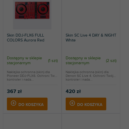
Skin DDJ-FLX6 FULL
Skin SC Live 4 DAY & NIGHT
COLORS Aurora Red
White
Dostępny w sklepie
Dostępny w sklepie
(
1 szt
)
(
2 szt
)
stacjonarnym
stacjonarnym
Naklejka ochronna (skin) dla
Naklejka ochronna (skin) dla
Pioneer DDJ-FLX6. Ochroni Twój
Denon SC Live 4. Ochroni Twój
kontroler i nada...
kontroler i nada...
367 zł
420 zł
DO KOSZYKA
DO KOSZYKA