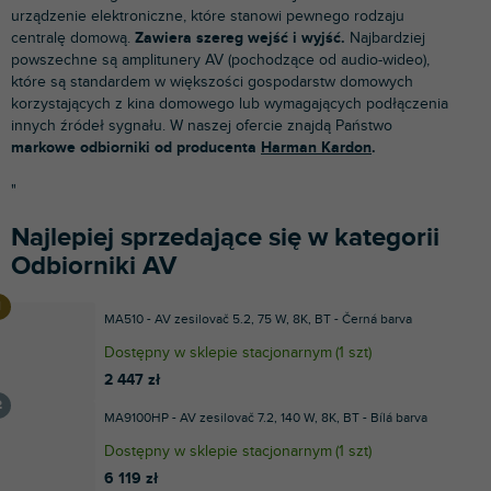
urządzenie elektroniczne, które stanowi pewnego rodzaju
centralę domową.
Zawiera szereg wejść i wyjść.
Najbardziej
powszechne są amplitunery AV (pochodzące od audio-wideo),
które są standardem w większości gospodarstw domowych
korzystających z kina domowego lub wymagających podłączenia
innych źródeł sygnału. W naszej ofercie znajdą Państwo
markowe odbiorniki od producenta
Harman Kardon
.
"
Najlepiej sprzedające się w kategorii
Odbiorniki AV
MA510 - AV zesilovač 5.2, 75 W, 8K, BT - Černá barva
Dostępny w sklepie stacjonarnym
(
1 szt
)
2 447 zł
MA9100HP - AV zesilovač 7.2, 140 W, 8K, BT - Bílá barva
Dostępny w sklepie stacjonarnym
(
1 szt
)
6 119 zł