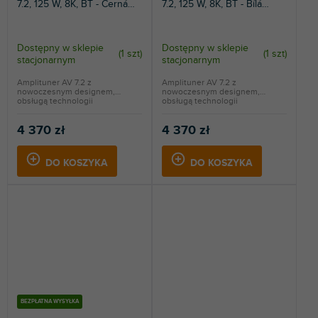
7.2, 125 W, 8K, BT - Černá
7.2, 125 W, 8K, BT - Bílá
barva
barva
Dostępny w sklepie
Dostępny w sklepie
(
1 szt
)
(
1 szt
)
stacjonarnym
stacjonarnym
Amplituner AV 7.2 z
Amplituner AV 7.2 z
nowoczesnym designem,
nowoczesnym designem,
obsługą technologii
obsługą technologii
gamingowych,...
gamingowych,...
4 370 zł
4 370 zł
DO KOSZYKA
DO KOSZYKA
BEZPŁATNA WYSYŁKA