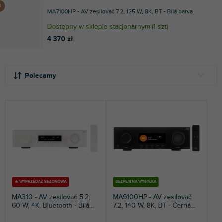
MA7100HP - AV zesilovač 7.2, 125 W, 8K, BT - Bílá barva
Dostępny w sklepie stacjonarnym
(
1 szt
)
4 370 zł
S
L
o
i
Polecamy
r
s
t
t
NAJTAŃSZE
o
a
NAJDROŻSZE
w
p
a
r
NAJCZĘŚCIEJ SPRZEDAWANE
n
o
i
d
ALFABETYCZNIE
e
u
p
k
r
t
🔥 WYPRZEDAŻ SEZONOWA
BEZPŁATNA WYSYŁKA
o
ó
MA310 - AV zesilovač 5.2,
MA9100HP - AV zesilovač
d
w
60 W, 4K, Bluetooth - Bílá
7.2, 140 W, 8K, BT - Černá
barva
barva
u