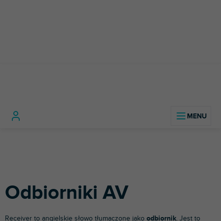
Przejść
do
treści
Home
Technologia Hi-Fi
Odbiorniki AV
Odbiorniki AV
Receiver to angielskie słowo tłumaczone jako
odbiornik
. Jest to