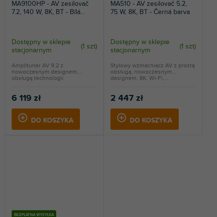
MA9100HP - AV zesilovač
MA510 - AV zesilovač 5.2,
7.2, 140 W, 8K, BT - Bílá
75 W, 8K, BT - Černá barva
barva
Dostępny w sklepie
Dostępny w sklepie
(
1 szt
)
(
1 szt
)
stacjonarnym
stacjonarnym
Amplituner AV 9.2 z
Stylowy wzmacniacz AV z prostą
nowoczesnym designem,
obsługą, nowoczesnym
obsługą technologii
designem, 8K, Wi-Fi,...
gamingowych,...
6 119 zł
2 447 zł
DO KOSZYKA
DO KOSZYKA
BEZPŁATNA WYSYŁKA