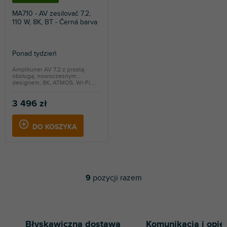
MA710 - AV zesilovač 7.2,
110 W, 8K, BT - Černá barva
Ponad tydzień
Amplituner AV 7.2 z prostą
obsługą, nowoczesnym
designem, 8K, ATMOS, Wi-Fi,...
3 496 zł
DO KOSZYKA
9
pozycji razem
K
o
n
t
r
Błyskawiczna dostawa
Komunikacja i opie