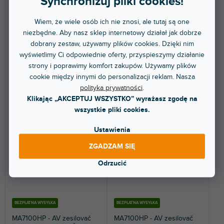
Synchronizuj pliki cookies!
Wiem, że wiele osób ich nie znosi, ale tutaj są one
Dostępny w sklepie
Dostępny w sklepie
(
1 szt
)
(
1 szt
)
niezbędne. Aby nasz sklep internetowy działał jak dobrze
stacjonarnym
stacjonarnym
dobrany zestaw, używamy plików cookies. Dzięki nim
Stylowy wzmacniacz AV z prostą
Amplituner AV 7.2 z prostą
wyświetlimy Ci odpowiednie oferty, przyspieszymy działanie
obsługą, nowoczesnym
obsługą, nowoczesnym
designem, 8K, Wi-Fi,...
designem, 8K, ATMOS, Wi-Fi,...
strony i poprawimy komfort zakupów. Używamy plików
cookie między innymi do personalizacji reklam. Nasza
2 447 zł
3 496 zł
polityka prywatności
.
Klikając „AKCEPTUJ WSZYSTKO” wyrażasz zgodę na
DO KOSZYKA
DO KOSZYKA
wszystkie pliki cookies.
Ustawienia
ZGADZAM SIĘ
Odrzucić
BEZPŁATNA WYSYŁKA
BEZPŁATNA WYSYŁKA
MA7100HP - AV zesilovač
MA7100HP - AV zesilovač