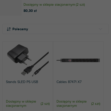
Dostępny w sklepie stacjonarnym
(
2 szt
)
80,30 zł
S
L
o
i
Polecamy
r
s
t
t
NAJTAŃSZE
o
a
NAJDROŻSZE
w
p
a
r
NAJCZĘŚCIEJ SPRZEDAWANE
n
o
i
d
ALFABETYCZNIE
e
u
p
k
Stands SLED PS USB
Cables 87471 X7
r
t
o
ó
d
w
u
Dostępny w sklepie
Dostępny w sklepie
(
2 szt
)
(
2 szt
)
k
stacjonarnym
stacjonarnym
t