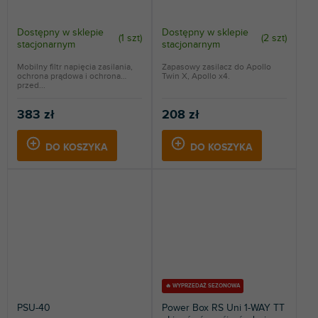
Dostępny w sklepie
Dostępny w sklepie
(
1 szt
)
(
2 szt
)
stacjonarnym
stacjonarnym
Mobilny filtr napięcia zasilania,
Zapasowy zasilacz do Apollo
ochrona prądowa i ochrona
Twin X, Apollo x4.
przed...
383 zł
208 zł
DO KOSZYKA
DO KOSZYKA
🔥 WYPRZEDAŻ SEZONOWA
PSU-40
Power Box RS Uni 1-WAY TT