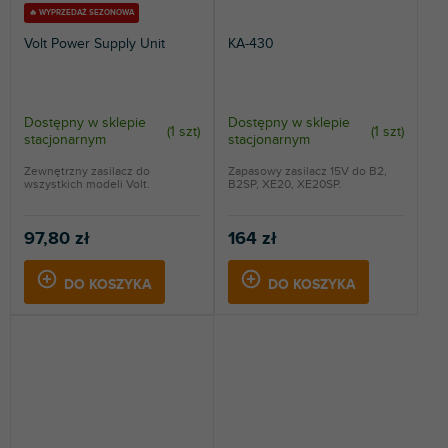
🔥 WYPRZEDAŻ SEZONOWA
Volt Power Supply Unit
KA-430
Dostępny w sklepie
Dostępny w sklepie
(
1 szt
)
(
1 szt
)
stacjonarnym
stacjonarnym
Zewnętrzny zasilacz do
Zapasowy zasilacz 15V do B2,
wszystkich modeli Volt.
B2SP, XE20, XE20SP.
97,80 zł
164 zł
DO KOSZYKA
DO KOSZYKA