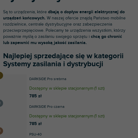
Są to urządzenia, które
dbają o dopływ energii elektrycznej do
urządzeń końcowych.
W naszej ofercie znajdą Państwo mobilne
rozdzielnice, centrale dystrybucyjne oraz zabezpieczenia
przeciwprzepięciowe. Polecamy te urządzenia wszystkim, którzy
poważnie myślą o zasilaniu swojego sprzętu i
chcą go chronić
lub zapewnić mu wysoką jakość zasilania.
Najlepiej sprzedające się w kategorii
Systemy zasilania i dystrybucji
DARKSIDE Pro srebrna
Dostępny w sklepie stacjonarnym
(
1 szt
)
785 zł
DARKSIDE Pro czarna
Dostępny w sklepie stacjonarnym
(
1 szt
)
785 zł
PSU-40