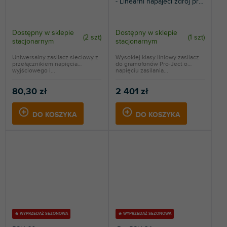
- Lineární napájecí zdroj pro
gramofony (15 V DC) -
stříbrný
Dostępny w sklepie
Dostępny w sklepie
(
2 szt
)
(
1 szt
)
stacjonarnym
stacjonarnym
Uniwersalny zasilacz sieciowy z
Wysokiej klasy liniowy zasilacz
przełącznikiem napięcia
do gramofonów Pro-Ject o
wyjściowego i...
napięciu zasilania...
80,30 zł
2 401 zł
DO KOSZYKA
DO KOSZYKA
🔥 WYPRZEDAŻ SEZONOWA
🔥 WYPRZEDAŻ SEZONOWA