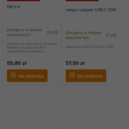
PW 9 V
nabíjecí adaptér USB-C 20W
Dostępny w sklepie
(
2 szt
)
Dostępny w sklepie
stacjonarnym
(
2 szt
)
stacjonarnym
Zasilacz do wszystkich urządzeń
Ładowarka USB-C o mocy 20W.
Palmer z przyłączem 9 V i
maksymalnym poborem...
55,80 zł
57,50 zł
DO KOSZYKA
DO KOSZYKA