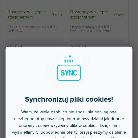
Dostępny w sklepie
Dostępny w sklepie
(
1 szt
)
(
1 szt
)
stacjonarnym
stacjonarnym
Rozdzielnica zasilania 4 x IP54
Listwa zasilająca 4 x IP54
CEE 16 A.
Schuko out & IP65 in/out.
192 zł
227 zł
DO KOSZYKA
DO KOSZYKA
Synchronizuj pliki cookies!
Wiem, że wiele osób ich nie znosi, ale tutaj są one
niezbędne. Aby nasz sklep internetowy działał jak dobrze
🔥 WYPRZEDAŻ SEZONOWA
dobrany zestaw, używamy plików cookies. Dzięki nim
Cables 87471 T
AC-210A E
wyświetlimy Ci odpowiednie oferty, przyspieszymy działanie