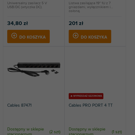
Uniwersalny zasilacz 5 V
Listwa zasilająca 19" 1U z 7
ó
USB/DC (wtyczka DC).
gniazdami, wyłącznikiem i
w
osłoną.
34,80 zł
201 zł
DO KOSZYKA
DO KOSZYKA
🔥 WYPRZEDAŻ SEZONOWA
Cables 87471
Cables PRO PORT 4 TT
Dostępny w sklepie
Dostępny w sklepie
(
2 szt
)
(
1 szt
)
stacjonarnym
stacjonarnym