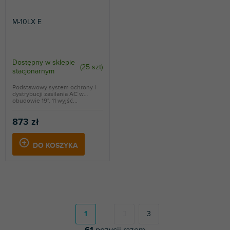
M-10LX E
Dostępny w sklepie
(
25 szt
)
stacjonarnym
Podstawowy system ochrony i
dystrybucji zasilania AC w
obudowie 19". 11 wyjść...
873 zł
DO KOSZYKA
P
a
g
1
3
i