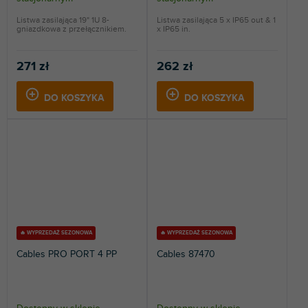
Listwa zasilająca 19" 1U 8-
Listwa zasilająca 5 x IP65 out & 1
gniazdkowa z przełącznikiem.
x IP65 in.
271 zł
262 zł
DO KOSZYKA
DO KOSZYKA
🔥 WYPRZEDAŻ SEZONOWA
🔥 WYPRZEDAŻ SEZONOWA
Cables PRO PORT 4 PP
Cables 87470