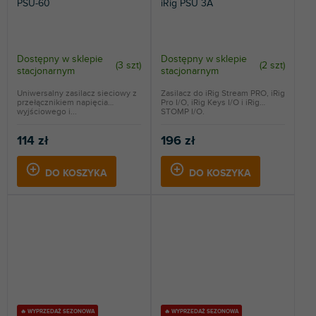
PSU-60
iRig PSU 3A
Dostępny w sklepie
Dostępny w sklepie
(
3 szt
)
(
2 szt
)
stacjonarnym
stacjonarnym
Uniwersalny zasilacz sieciowy z
Zasilacz do iRig Stream PRO, iRig
przełącznikiem napięcia
Pro I/O, iRig Keys I/O i iRig
wyjściowego i...
STOMP I/O.
114 zł
196 zł
DO KOSZYKA
DO KOSZYKA
🔥 WYPRZEDAŻ SEZONOWA
🔥 WYPRZEDAŻ SEZONOWA