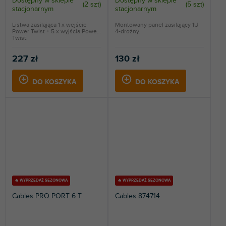
Dostępny w sklepie
Dostępny w sklepie
(
2 szt
)
(
5 szt
)
stacjonarnym
stacjonarnym
Listwa zasilająca 1 x wejście
Montowany panel zasilający 1U
Power Twist + 5 x wyjścia Power
4-drożny.
Twist.
227 zł
130 zł
DO KOSZYKA
DO KOSZYKA
🔥 WYPRZEDAŻ SEZONOWA
🔥 WYPRZEDAŻ SEZONOWA
Cables PRO PORT 6 T
Cables 874714