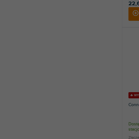
22,
🔥 W
Conn
Dostę
stac
Złącze