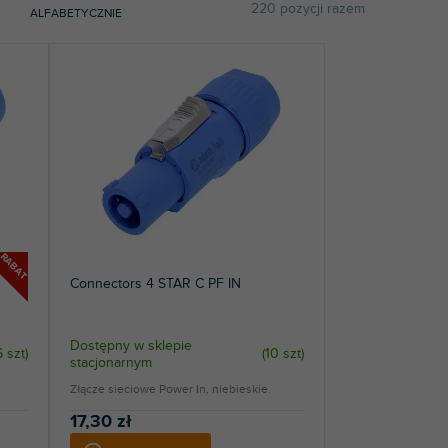
220
pozycji razem
ALFABETYCZNIE
RABAT
Connectors 4 STAR C PF IN
Dostępny w sklepie
 szt
)
(
10 szt
)
stacjonarnym
Złącze sieciowe Power In, niebieskie.
17,30 zł