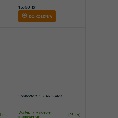
15,60 zł
DO KOSZYKA
Connectors 4 STAR C XM3
Dostępny w sklepie
1 szt
)
(
26 szt
)
stacjonarnym