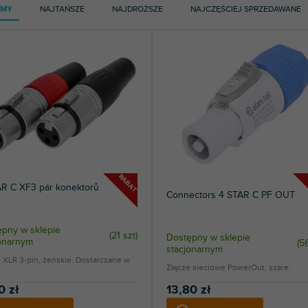
111
Neutrik
AMY
NAJTAŃSZE
NAJDROŻSZE
NAJCZĘŚCIEJ SPRZEDAWANE
2
Seetronic
2
Sennheiser
RABAT
AR C XF3 pár konektorů
Connectors 4 STAR C PF OUT
pny w sklepie
(
21 szt
)
Dostępny w sklepie
jonarnym
(
56
stacjonarnym
 XLR 3-pin, żeńskie. Dostarczane w
Złącze sieciowe PowerOut, szare.
0 zł
13,80 zł