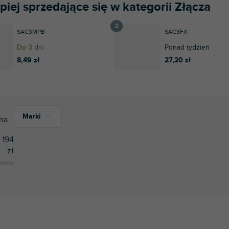
piej sprzedające się w kategorii Złącza
SAC3MPB
SAC3FX
Do 3 dni
Ponad tydzień
8,49 zł
27,20 zł
Marki
na
194
zł
18
Accu Cable
85
Adam Hall
1
ADJ
1
Hosa