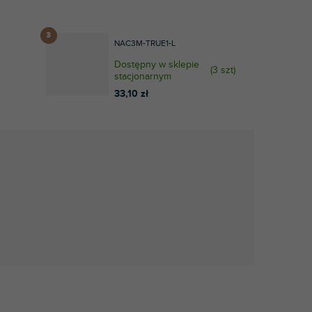
NAC3M-TRUE1-L
Dostępny w sklepie
(
3 szt
)
stacjonarnym
33,10 zł