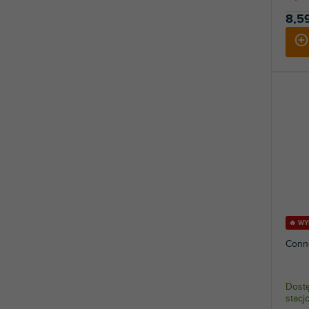
8,59
🔥 W
Conn
Dostę
stac