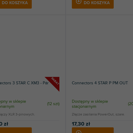
DO KOSZYKA
DO KOSZYKA
RABAT
ectors 3 STAR C XM3 - Pár
Connectors 4 STAR P PM OUT
pny w sklepie
Dostępny w sklepie
(
12 szt
)
(
20
jonarnym
stacjonarnym
łączy XLR 3-pinowych.
Złącze zasilania PowerOut, szare.
0 zł
17,30 zł