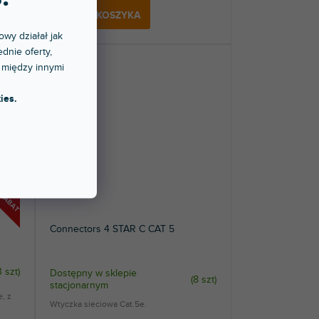
DO KOSZYKA
owy działał jak
dnie oferty,
 między innymi
ies.
RABAT
Connectors 4 STAR C CAT 5
3 szt
)
Dostępny w sklepie
(
8 szt
)
stacjonarnym
, z
Wtyczka sieciowa Cat.5e.