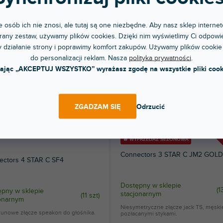
DO KOSZYKA
DO KOSZYKA
 osób ich nie znosi, ale tutaj są one niezbędne. Aby nasz sklep internet
any zestaw, używamy plików cookies. Dzięki nim wyświetlimy Ci odpowie
 działanie strony i poprawimy komfort zakupów. Używamy plików cookie
do personalizacji reklam. Nasza
polityka prywatności
.
kając „AKCEPTUJ WSZYSTKO” wyrażasz zgodę na wszystkie pliki cook
ZGADZAM SIĘ
Odrzucić
🔥 WYPRZEDAŻ SEZONOWA
Connectors 3 STAR C JM2 GOLD
ectors 4 STAR C SF4
Dostępny w sklepie
(
1
pny w sklepie
stacjonarnym
(
11 szt
)
jonarnym
Niesymetryczne złącze jack TS, męskie
gunowe złącze speakon do głośnika.
pozłacanymi stykami.