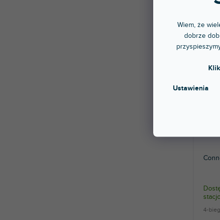
Wiem, że wiele
dobrze dobr
przyspieszymy
Kli
Ustawienia
Conn
Dostę
stac
4-bie