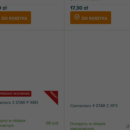
 zł
17,30 zł
DO KOSZYKA
DO KOSZYKA
RABAT
YPRZEDAŻ SEZONOWA
ectors 3 STAR P XM3
Connectors 4 STAR C XF3
pny w sklepie
(
18 szt
)
Dostępny w sklepie
jonarnym
(
3
stacjonarnym