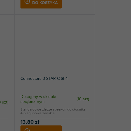
DO KOSZYKA
Connectors 3 STAR C SF4
Dostępny w sklepie
(
10 szt
)
stacjonarnym
 szt
)
Standardowe złącze speakon do głośnika
4-biegunowe żeńskie.
13,80 zł