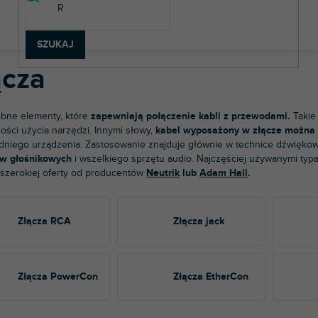
chnologia dźwięku
Kable, złącza i adaptery
Złącza
SZUKAJ
ącza
obne elementy, które
zapewniają połączenie kabli z przewodami.
Takie
ości użycia narzędzi. Innymi słowy,
kabel wyposażony w złącze można w
niego urządzenia. Zastosowanie znajduje głównie w technice dźwiękow
w głośnikowych
i wszelkiego sprzętu audio. Najczęściej używanymi typ
 szerokiej oferty od producentów
Neutrik
lub
Adam Hall
.
Złącza RCA
Złącza jack
Złącza PowerCon
Złącza EtherCon