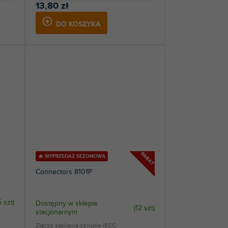
13,80 zł
DO KOSZYKA
RABAT
🔥 WYPRZEDAŻ SEZONOWA
Connectors 8101P
5 szt
)
Dostępny w sklepie
(
12 szt
)
stacjonarnym
Złącze zasilania żeńskie IECC.