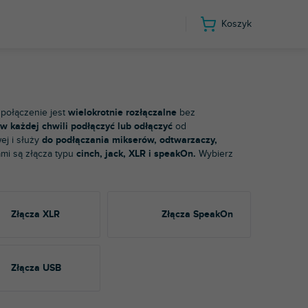
Koszyk
 połączenie jest
wielokrotnie rozłączalne
bez
 każdej chwili podłączyć lub odłączyć
od
ej i służy
do podłączania mikserów, odtwarzaczy,
ami są złącza typu
cinch, jack, XLR i speakOn.
Wybierz
Złącza XLR
Złącza SpeakOn
Złącza USB