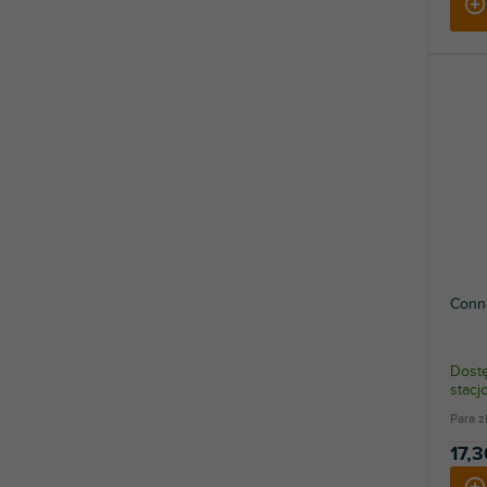
Conn
Dostę
stac
Para z
17,3