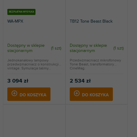
BEZPŁATNA WYSYŁKA
WA-MPX
TB12 Tone Beast Black
Dostępny w sklepie
Dostępny w sklepie
(
1 szt
)
(
1 szt
)
stacjonarnym
stacjonarnym
Jednokanałowy lampowy
Przedwzmacniacz mikrofonowy
przedwzmacniacz o konstrukcji
Tone Beast, transformatory
vintage. Symulacja taśmy...
CineMag.
3 094 zł
2 534 zł
DO KOSZYKA
DO KOSZYKA