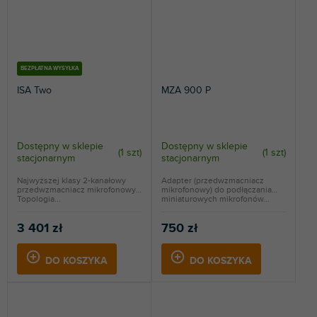
BEZPŁATNA WYSYŁKA
ISA Two
MZA 900 P
Dostępny w sklepie
Dostępny w sklepie
(
1 szt
)
(
1 szt
)
stacjonarnym
stacjonarnym
Najwyższej klasy 2-kanałowy
Adapter (przedwzmacniacz
przedwzmacniacz mikrofonowy.
mikrofonowy) do podłączania
Topologia...
miniaturowych mikrofonów...
3 401 zł
750 zł
DO KOSZYKA
DO KOSZYKA