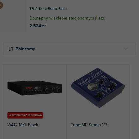
TB12 Tone Beast Black
Dostępny w sklepie stacjonarnym
(
1 szt
)
2 534 zł
S
L
o
i
Polecamy
r
s
t
t
NAJTAŃSZE
o
a
NAJDROŻSZE
w
p
a
r
NAJCZĘŚCIEJ SPRZEDAWANE
n
o
i
d
ALFABETYCZNIE
e
u
p
k
r
t
🔥 WYPRZEDAŻ SEZONOWA
o
ó
WA12 MKII Black
Tube MP Studio V3
d
w
u