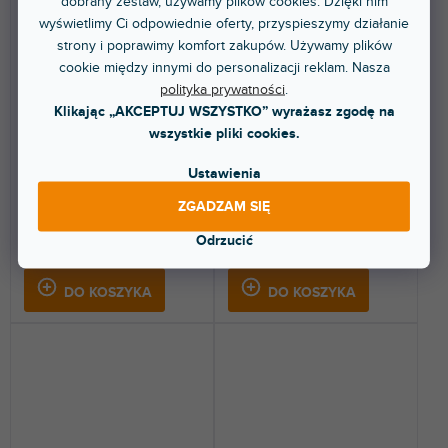
dobrany zestaw, używamy plików cookies. Dzięki nim
wyświetlimy Ci odpowiednie oferty, przyspieszymy działanie
🔥 WYPRZEDAŻ SEZONOWA
🔥 WYPRZEDAŻ SEZONOWA
strony i poprawimy komfort zakupów. Używamy plików
PhantomPack
VoiceChannel
cookie między innymi do personalizacji reklam. Nasza
polityka prywatności
.
Klikając „AKCEPTUJ WSZYSTKO” wyrażasz zgodę na
Dostępny w sklepie
Dostępny w sklepie
wszystkie pliki cookies.
(
2 szt
)
(
1 szt
)
stacjonarnym
stacjonarnym
Ustawienia
Zasilacz phantom.
Przedwzmacniacz mikrofonowy i
Zaprojektowany do
procesor wokalny. Posiada
ZGADZAM SIĘ
profesjonalnych nagrań.
lampowy...
Odrzucić
297 zł
2 962 zł
DO KOSZYKA
DO KOSZYKA