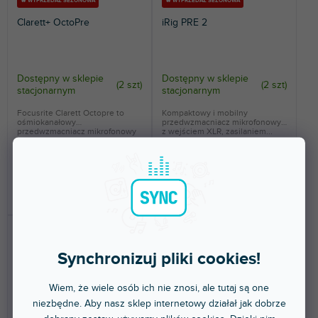
🔥 WYPRZEDAŻ SEZONOWA
🔥 WYPRZEDAŻ SEZONOWA
Clarett+ OctoPre
iRig PRE 2
Dostępny w sklepie
Dostępny w sklepie
(
2 szt
)
(
2 szt
)
stacjonarnym
stacjonarnym
Focusrite Clarett Octopre to
Kompaktowy i mobilny
ośmiokanałowy
przedwzmacniacz mikrofonowy
przedwzmacniacz mikrofonowy
z wejściem XLR, zasilaniem...
i...
2 606 zł
204 zł
DO KOSZYKA
DO KOSZYKA
Synchronizuj pliki cookies!
Wiem, że wiele osób ich nie znosi, ale tutaj są one
niezbędne. Aby nasz sklep internetowy działał jak dobrze