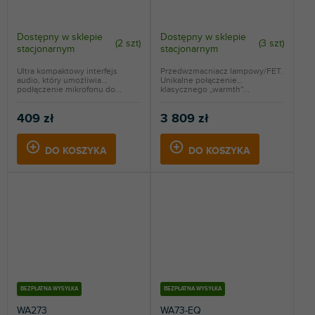
Dostępny w sklepie
Dostępny w sklepie
(
2 szt
)
(
3 szt
)
stacjonarnym
stacjonarnym
Ultra kompaktowy interfejs
Przedwzmacniacz lampowy/FET.
audio, który umożliwia
Unikalne połączenie
podłączenie mikrofonu do...
klasycznego „warmth”...
409 zł
3 809 zł
DO KOSZYKA
DO KOSZYKA
BEZPŁATNA WYSYŁKA
BEZPŁATNA WYSYŁKA
WA273
WA73-EQ