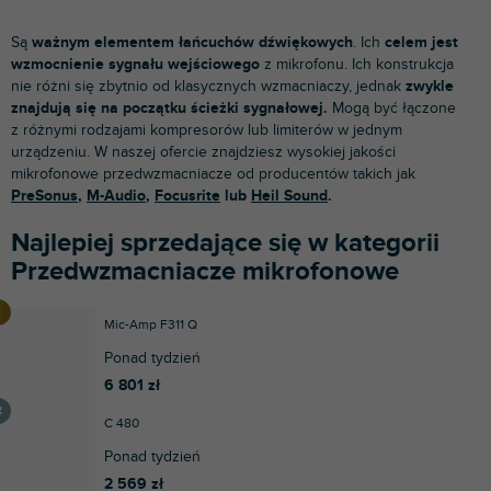
Są
ważnym elementem łańcuchów dźwiękowych
. Ich
celem jest
wzmocnienie sygnału wejściowego
z mikrofonu. Ich konstrukcja
nie różni się zbytnio od klasycznych wzmacniaczy, jednak
zwykle
znajdują się na początku ścieżki sygnałowej.
Mogą być łączone
z różnymi rodzajami kompresorów lub limiterów w jednym
urządzeniu. W naszej ofercie znajdziesz wysokiej jakości
mikrofonowe przedwzmacniacze od producentów takich jak
PreSonus
,
M-Audio
,
Focusrite
lub
Heil Sound
.
Najlepiej sprzedające się w kategorii
Przedwzmacniacze mikrofonowe
Mic-Amp F311 Q
Ponad tydzień
6 801 zł
C 480
Ponad tydzień
2 569 zł