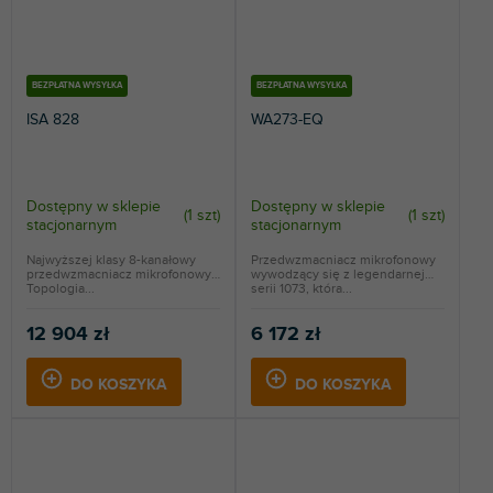
BEZPŁATNA WYSYŁKA
BEZPŁATNA WYSYŁKA
ISA 828
WA273-EQ
Dostępny w sklepie
Dostępny w sklepie
(
1 szt
)
(
1 szt
)
stacjonarnym
stacjonarnym
Najwyższej klasy 8-kanałowy
Przedwzmacniacz mikrofonowy
przedwzmacniacz mikrofonowy.
wywodzący się z legendarnej
Topologia...
serii 1073, która...
12 904 zł
6 172 zł
DO KOSZYKA
DO KOSZYKA