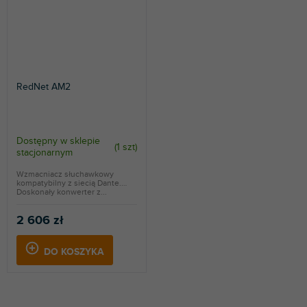
RedNet AM2
Dostępny w sklepie
(
1 szt
)
stacjonarnym
Wzmacniacz słuchawkowy
kompatybilny z siecią Dante.
Doskonały konwerter z...
2 606 zł
DO KOSZYKA