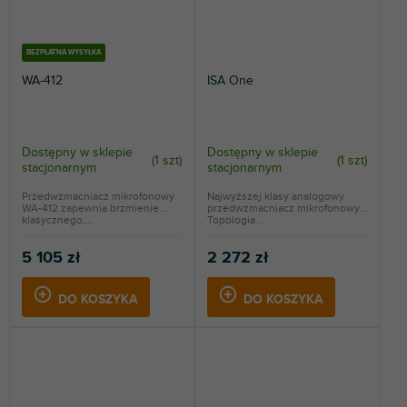
BEZPŁATNA WYSYŁKA
WA-412
ISA One
Dostępny w sklepie
Dostępny w sklepie
(
1 szt
)
(
1 szt
)
stacjonarnym
stacjonarnym
Przedwzmacniacz mikrofonowy
Najwyższej klasy analogowy
WA-412 zapewnia brzmienie
przedwzmacniacz mikrofonowy.
klasycznego,...
Topologia...
5 105 zł
2 272 zł
DO KOSZYKA
DO KOSZYKA