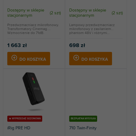
k
t
Dostępny w sklepie
Dostępny w sklepie
(
2 szt
)
(
2 szt
)
stacjonarnym
stacjonarnym
ó
w
Przedwzmacniacz mikrofonowy.
Lampowy przedwzmacniacz
Transformatory Cinemag.
mikrofonowy z zasilaniem
Wzmocnienie do 71dB.
phantom 48V i różnymi...
1 663 zł
698 zł
DO KOSZYKA
DO KOSZYKA
🔥 WYPRZEDAŻ SEZONOWA
BEZPŁATNA WYSYŁKA
iRig PRE HD
710 Twin-Finity