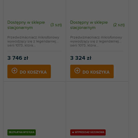
Dostępny w sklepie
Dostępny w sklepie
(
3 szt
)
(
2 szt
)
stacjonarnym
stacjonarnym
Przedwzmacniacz mikrofonowy
Przedwzmacniacz mikrofonowy
wywodzący się z legendarnej
wywodzący się z legendarnej
serii 1073, która...
serii 1073, która...
3 746 zł
3 324 zł
DO KOSZYKA
DO KOSZYKA
BEZPŁATNA WYSYŁKA
🔥 WYPRZEDAŻ SEZONOWA