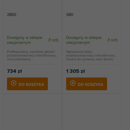
286S
580
Dostępny w sklepie
Dostępny w sklepie
(
1 szt
)
(
1 szt
)
stacjonarnym
stacjonarnym
Profesjonalny, wysokiej jakości
Najwyższej klasy
przedwzmacniacz mikrofonowy i
przedwzmacniacz mikrofonowy,
instrumentalny...
moduł do systemu rack Series
500.
734 zł
1 305 zł
DO KOSZYKA
DO KOSZYKA