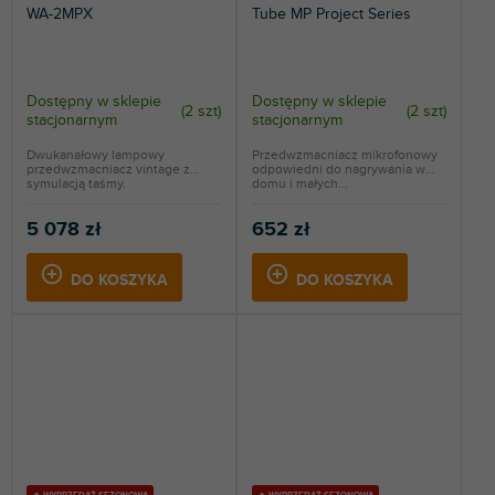
WA-2MPX
Tube MP Project Series
Dostępny w sklepie
Dostępny w sklepie
(
2 szt
)
(
2 szt
)
stacjonarnym
stacjonarnym
Dwukanałowy lampowy
Przedwzmacniacz mikrofonowy
przedwzmacniacz vintage z
odpowiedni do nagrywania w
symulacją taśmy.
domu i małych...
5 078 zł
652 zł
DO KOSZYKA
DO KOSZYKA