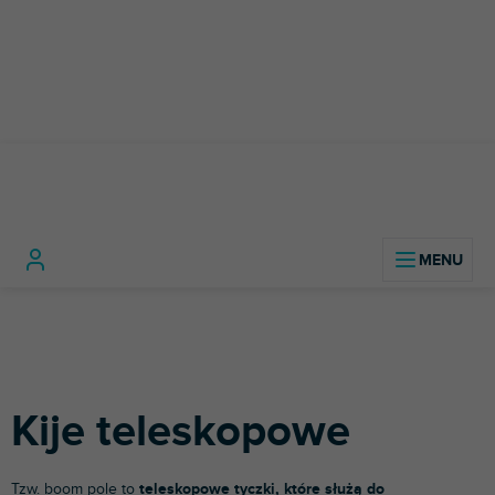
Przejść
do
treści
Instrumenty
Kije
Home
muzyczne
Mikrofony
teleskopowe
Kije teleskopowe
Tzw. boom pole to
teleskopowe tyczki, które służą do