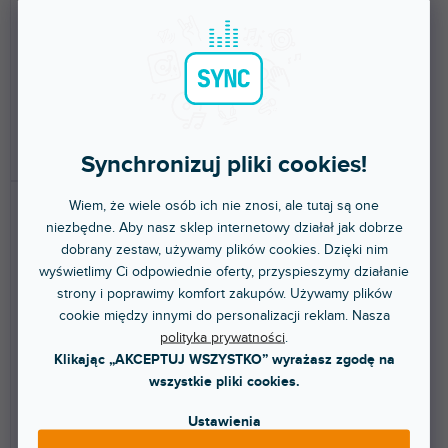
stacjonarnym
stacjonarnym
Profesjonalny karobonowy
Profesjonalny tycz teleskopowy,
teleskopowy drążek o długości
zakres 0,84 m - 2,05 m, gwint
3 m.
3/8".
838 zł
360 zł
DO KOSZYKA
DO KOSZYKA
Synchronizuj pliki cookies!
Wiem, że wiele osób ich nie znosi, ale tutaj są one
niezbędne. Aby nasz sklep internetowy działał jak dobrze
dobrany zestaw, używamy plików cookies. Dzięki nim
wyświetlimy Ci odpowiednie oferty, przyspieszymy działanie
strony i poprawimy komfort zakupów. Używamy plików
cookie między innymi do personalizacji reklam. Nasza
polityka prywatności
.
🔥 WYPRZEDAŻ SEZONOWA
Klikając „AKCEPTUJ WSZYSTKO” wyrażasz zgodę na
Micro BoomPole Pro
Micro BoomPole
wszystkie pliki cookies.
Ustawienia