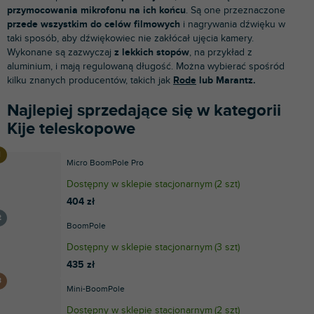
przymocowania mikrofonu na ich końcu
. Są one przeznaczone
przede wszystkim do celów filmowych
i nagrywania dźwięku w
taki sposób, aby dźwiękowiec nie zakłócał ujęcia kamery.
Wykonane są zazwyczaj
z lekkich stopów
, na przykład z
aluminium, i mają regulowaną długość. Można wybierać spośród
kilku znanych producentów, takich jak
Rode
lub Marantz.
Najlepiej sprzedające się w kategorii
Kije teleskopowe
Micro BoomPole Pro
Dostępny w sklepie stacjonarnym
(
2 szt
)
404 zł
BoomPole
Dostępny w sklepie stacjonarnym
(
3 szt
)
435 zł
Mini-BoomPole
Dostępny w sklepie stacjonarnym
(
2 szt
)