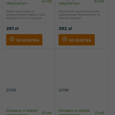
(
2 szt
)
(
6 szt
)
stacjonarnym
stacjonarnym
Statyw typu boom z
Aluminiowy wysuwany tyczka
zintegrowanym kablem XLR.
mikrofonowa. Produkowany w
Długość 274 cm, 4 sekcje.
kolorze czarnym.
261 zł
392 zł
DO KOSZYKA
DO KOSZYKA
23765
23790
Dostępny w sklepie
Dostępny w sklepie
(
5 szt
)
(
1 szt
)
stacjonarnym
stacjonarnym