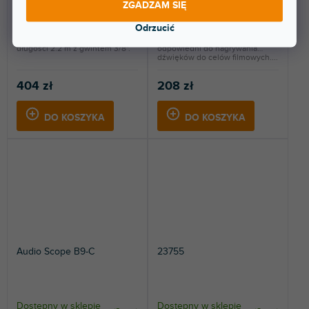
ZGADZAM SIĘ
Dostępny w sklepie
Dostępny w sklepie
(
2 szt
)
(
1 szt
)
stacjonarnym
stacjonarnym
Odrzucić
Profesjonalny modułowy pręt o
Teleskopowy wysięgnik
długości 2.2 m z gwintem 3/8".
odpowiedni do nagrywania
dźwięków do celów filmowych....
404 zł
208 zł
DO KOSZYKA
DO KOSZYKA
Audio Scope B9-C
23755
Dostępny w sklepie
Dostępny w sklepie