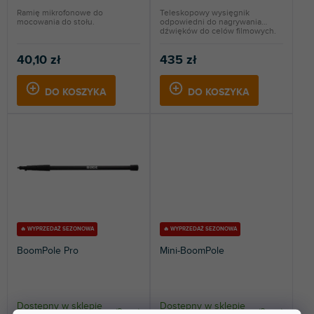
w
Ramię mikrofonowe do
Teleskopowy wysięgnik
mocowania do stołu.
odpowiedni do nagrywania
dźwięków do celów filmowych.
40,10 zł
435 zł
DO KOSZYKA
DO KOSZYKA
🔥 WYPRZEDAŻ SEZONOWA
🔥 WYPRZEDAŻ SEZONOWA
BoomPole Pro
Mini-BoomPole
Dostępny w sklepie
Dostępny w sklepie
(
3 szt
)
(
2 szt
)