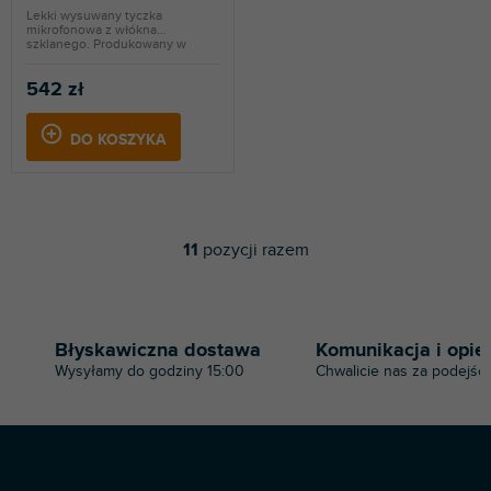
Lekki wysuwany tyczka
mikrofonowa z włókna
szklanego. Produkowany w
kolorze...
542 zł
DO KOSZYKA
11
pozycji razem
K
o
n
t
r
Błyskawiczna dostawa
Komunikacja i opie
o
Wysyłamy do godziny 15:00
Chwalicie nas za podejści
l
k
i
l
i
S
s
Copyright 2026
Profi-dj
. Wszystkie prawa zastrzeżone.