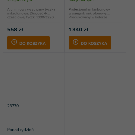
Aluminiowy wysuwany tyczka
Profesjonalny, karbonowy
mikrofonowa. Długość 4-
wysięgnik mikrofonowy.
częściowej tyczki 1000/3220...
Produkowany w kolorze
czarnym.
558 zł
1 340 zł
DO KOSZYKA
DO KOSZYKA
23770
Ponad tydzień