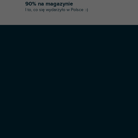
90% na magazynie
I to, co się wydarzyło w Polsce :-)
Opracował Shoptet Premium