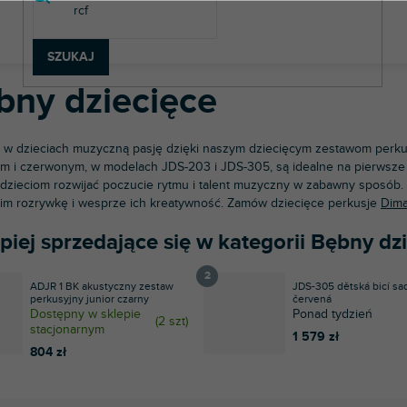
strumenty muzyczne
Bębny
Bębny dziecięce
SZUKAJ
bny dziecięce
 w dzieciach muzyczną pasję dzięki naszym dziecięcym zestawom perk
im i czerwonym, w modelach JDS-203 i JDS-305, są idealne na pierwsze k
dzieciom rozwijać poczucie rytmu i talent muzyczny w zabawny sposób.
im rozrywkę i wesprze ich kreatywność. Zamów dziecięce perkusje
Dima
piej sprzedające się w kategorii Bębny dz
ADJR 1 BK akustyczny zestaw
JDS-305 dětská bicí sa
perkusyjny junior czarny
červená
Dostępny w sklepie
Ponad tydzień
(
2 szt
)
stacjonarnym
1 579 zł
804 zł