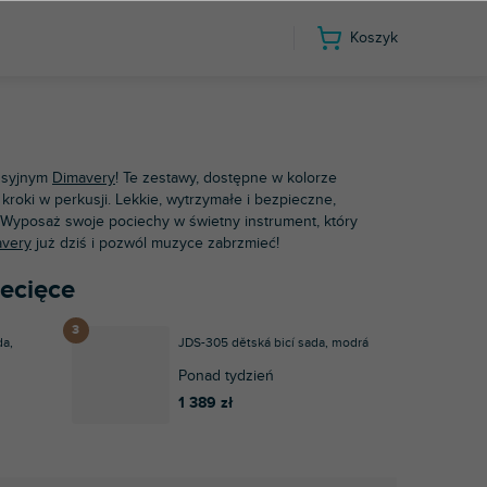
Koszyk
usyjnym
Dimavery
! Te zestawy, dostępne w kolorze
roki w perkusji. Lekkie, wytrzymałe i bezpieczne,
 Wyposaż swoje pociechy w świetny instrument, który
very
już dziś i pozwól muzyce zabrzmieć!
iecięce
da,
JDS-305 dětská bicí sada, modrá
Ponad tydzień
1 389 zł