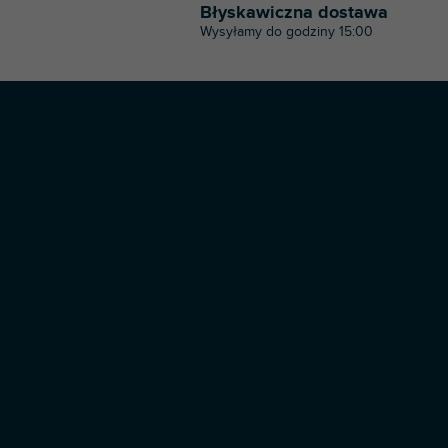
Błyskawiczna dostawa
Wysyłamy do godziny 15:00
S
t
o
p
k
a
Copyright 2026
Profi-dj
. Wszystkie prawa zastrzeżone.