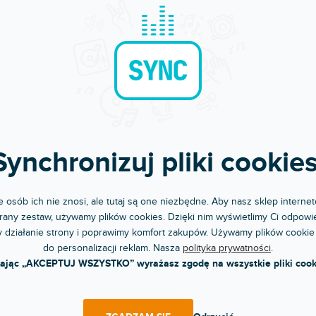
 1 BK akustyczny zestaw
syjny junior czarny
JDS-203 dětská bicí sada, červe
pny w sklepie
(
2 szt
)
jonarnym
Ponad tydzień
oczęściowy zestaw perkusyjny dla
Zestaw perkusyjny JDS-305 3-częścio
 w kompaktowej obudowie dla...
hardwarem.
 zł
943 zł
Synchronizuj pliki cookies
DO KOSZYKA
DO KOSZYKA
 osób ich nie znosi, ale tutaj są one niezbędne. Aby nasz sklep internet
any zestaw, używamy plików cookies. Dzięki nim wyświetlimy Ci odpowie
 działanie strony i poprawimy komfort zakupów. Używamy plików cookie
do personalizacji reklam. Nasza
polityka prywatności
.
kając „AKCEPTUJ WSZYSTKO” wyrażasz zgodę na wszystkie pliki cook