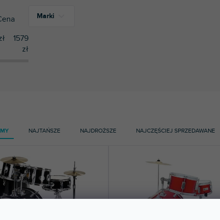
Marki
Cena
zł
1579
zł
3
Dimavery
1
V-TONE
AMY
NAJTAŃSZE
NAJDROŻSZE
NAJCZĘŚCIEJ SPRZEDAWANE