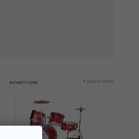
4
pozycji razem
ALFABETYCZNIE