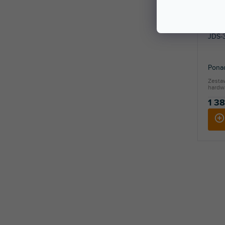
JDS-3
Ponad
Zesta
hardw
1 38