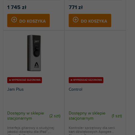
1 745 zł
771 zł
DO KOSZYKA
DO KOSZYKA
🔥 WYPRZEDAŻ SEZONOWA
🔥 WYPRZEDAŻ SEZONOWA
Jam Plus
Control
Dostępny w sklepie
Dostępny w sklepie
(
2 szt
)
(
1 szt
)
stacjonarnym
stacjonarnym
Interfejs gitarowy o studyjnej
Kontroler sprzętowy dla serii
jakości dźwięku dla iPad™,
kart dźwiękowych Apogee