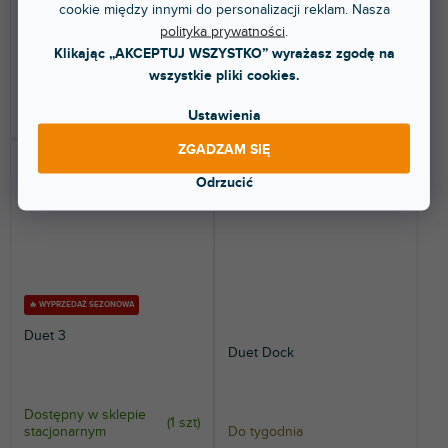
cookie między innymi do personalizacji reklam. Nasza
studyjnej jakości dźwięku dla
wyjściami z wbudowanymi,
iPad™, iPhone®,...
wysokiej jakości...
polityka prywatności
.
Klikając „AKCEPTUJ WSZYSTKO” wyrażasz zgodę na
956 zł
955 zł
wszystkie pliki cookies.
DO KOSZYKA
DO KOSZYKA
Ustawienia
ZGADZAM SIĘ
Odrzucić
🔥 WYPRZEDAŻ SEZONOWA
Duet 3
Duet Dock
Dostępny w sklepie
(
1 szt
)
stacjonarnym
Do tygodnia