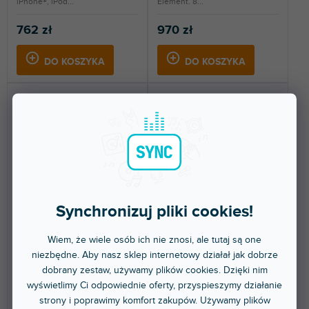
iPhone®, iPod...
Element. 8...
762 zł
970 zł
DO KOSZYKA
DO KOSZYKA
🔥 WYPRZEDAŻ SEZONOWA
🔥 WYPRZEDAŻ SEZONOWA
Synchronizuj pliki cookies!
Mic Plus
BOOM
Wiem, że wiele osób ich nie znosi, ale tutaj są one
niezbędne. Aby nasz sklep internetowy działał jak dobrze
dobrany zestaw, używamy plików cookies. Dzięki nim
Dostępny w sklepie
Dostępny w sklepie
(
1 szt
)
(
1 szt
)
stacjonarnym
stacjonarnym
wyświetlimy Ci odpowiednie oferty, przyspieszymy działanie
strony i poprawimy komfort zakupów. Używamy plików
Profesjonalny mikrofon USB o
Interfejs audio z 2 wejściami i