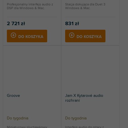
Profesjonalny interfejs audio z
Stacja dokująca dla Duet 3
DSP dla Windows & Mac.
Windows & Mac.
2 721 zł
831 zł
DO KOSZYKA
DO KOSZYKA
Groove
Jam X Kytarové audio
rozhraní
Do tygodnia
Do tygodnia
Miniaturowy słuchawkowy
Interfejs audio do gitary z