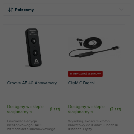
S
o
Polecamy
r
t
NAJTAŃSZE
o
NAJDROŻSZE
w
a
NAJCZĘŚCIEJ SPRZEDAWANE
n
i
ALFABETYCZNIE
e
p
r
🔥 WYPRZEDAŻ SEZONOWA
o
Groove AE 40 Anniversary
ClipMiC Digital
d
u
k
t
Dostępny w sklepie
Dostępny w sklepie
(
1 szt
)
(
2 szt
)
stacjonarnym
stacjonarnym
ó
w
Limitowana edycja
Wysokiej jakości mikrofon
kieszonkowego DAC i
krawatowy do iPada®, iPoda® lub
wzmacniacza słuchawkowego....
iPhone®. Łączy...