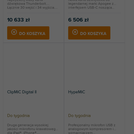
dźwiękowa Thunderbolt.
legendarnej marki Apogee z
Łącznie 30 wejść i 34 wyjścia....
interfejsem USB-C nosząca...
10 633 zł
6 506 zł
DO KOSZYKA
DO KOSZYKA
ClipMiC Digital II
HypeMiC
Do tygodnia
Do tygodnia
Druga generacja wysokiej
Profesjonalny mikrofon USB z
jakości mikrofonu krawatowego
analogowym kompresorem i
dla iPad®, iPhone®,...
wzmacniaczem...