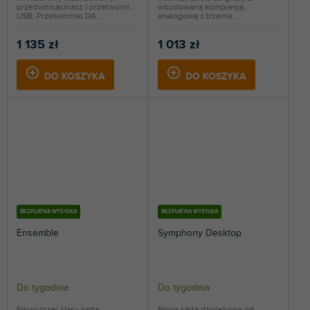
przedwzmacniacz i przetwornik
wbudowaną kompresją
USB. Przetworniki DA...
analogową z trzema...
1 135 zł
1 013 zł
DO KOSZYKA
DO KOSZYKA
BEZPŁATNA WYSYŁKA
BEZPŁATNA WYSYŁKA
Ensemble
Symphony Desktop
Do tygodnia
Do tygodnia
Najwyższej klasy karta
Nowa karta dźwiękowa od