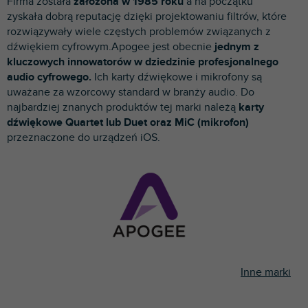
Firma została
założona w 1985 roku
a na początku
p
zyskała dobrą reputację dzięki projektowaniu filtrów, które
r
rozwiązywały wiele częstych problemów związanych z
o
dźwiękiem cyfrowym.Apogee jest obecnie
jednym z
d
kluczowych innowatorów w dziedzinie profesjonalnego
u
audio cyfrowego.
Ich karty dźwiękowe i mikrofony
są
k
uważane za wzorcowy standard w branży audio. Do
t
najbardziej znanych produktów tej marki należą
karty
ó
dźwiękowe Quartet lub Duet oraz MiC (mikrofon)
w
przeznaczone do urządzeń iOS.
Inne marki