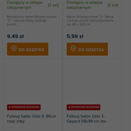
Dostępny w sklepie
Dostępny w sklepie
(
2 szt
)
(
2 szt
)
stacjonarnym
stacjonarnym
Metaliczny balon foliowy numer
Balon foliowy numer 2 - Sarna,
''5'', różowo-złoty, rozmiar
rozmiar przed napompowaniem
przed...
ok. 65 x 102 cm...
9,49 zł
5,59 zł
DO KOSZYKA
DO KOSZYKA
🔥 WYPRZEDAŻ SEZONOWA
🔥 WYPRZEDAŻ SEZONOWA
Foliový balón číslo 9, 86cm
Foliový balón číslo 3 -
rose zlatý
Gepard 68x98 cm mix