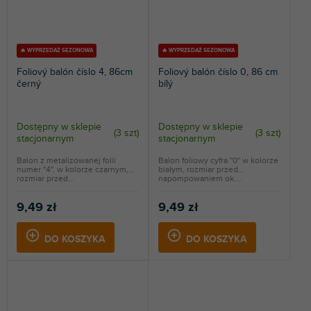
🔥 WYPRZEDAŻ SEZONOWA
🔥 WYPRZEDAŻ SEZONOWA
Foliový balón číslo 4, 86cm
Foliový balón číslo 0, 86 cm
černý
bílý
Dostępny w sklepie
Dostępny w sklepie
(
3 szt
)
(
3 szt
)
stacjonarnym
stacjonarnym
Balon z metalizowanej folii
Balon foliowy cyfra ''0'' w kolorze
numer "4", w kolorze czarnym,
białym, rozmiar przed
rozmiar przed...
napompowaniem ok....
9,49 zł
9,49 zł
DO KOSZYKA
DO KOSZYKA