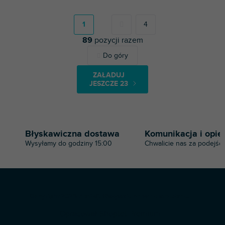
P
a
g
1
4
i
89
pozycji razem
n
a
K
Do góry
c
o
j
n
a
ZAŁADUJ
t
JESZCZE 23
r
o
l
k
i
Błyskawiczna dostawa
Komunikacja i opie
l
Wysyłamy do godziny 15:00
Chwalicie nas za podejści
i
s
t
y
S
Copyright 2026
Profi-dj
. Wszystkie prawa zastrzeżone.
t
Opracował Shoptet Premium
o