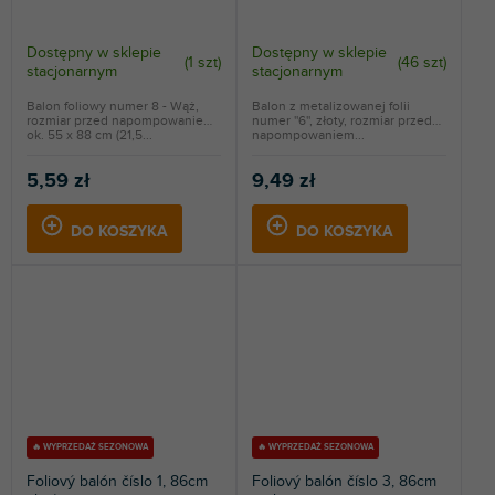
Dostępny w sklepie
Dostępny w sklepie
(
1 szt
)
(
46 szt
)
stacjonarnym
stacjonarnym
Balon foliowy numer 8 - Wąż,
Balon z metalizowanej folii
rozmiar przed napompowaniem
numer ''6'', złoty, rozmiar przed
ok. 55 x 88 cm (21,5...
napompowaniem...
5,59 zł
9,49 zł
DO KOSZYKA
DO KOSZYKA
🔥 WYPRZEDAŻ SEZONOWA
🔥 WYPRZEDAŻ SEZONOWA
Foliový balón číslo 1, 86cm
Foliový balón číslo 3, 86cm