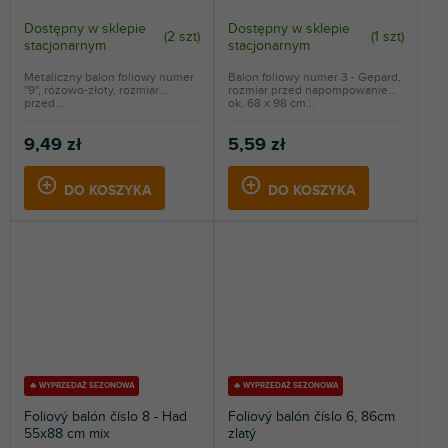
Dostępny w sklepie
Dostępny w sklepie
(
2 szt
)
(
1 szt
)
stacjonarnym
stacjonarnym
Metaliczny balon foliowy numer
Balon foliowy numer 3 - Gepard,
''9'', różowo-złoty, rozmiar
rozmiar przed napompowaniem
przed...
ok. 68 x 98 cm...
9,49 zł
5,59 zł
DO KOSZYKA
DO KOSZYKA
🔥 WYPRZEDAŻ SEZONOWA
🔥 WYPRZEDAŻ SEZONOWA
Foliový balón číslo 8 - Had
Foliový balón číslo 6, 86cm
55x88 cm mix
zlatý