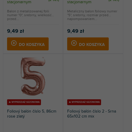
stacjonarnym
stacjonarnym
ó
w
Balon z metalizowanej folii
Metaliczny balon foliowy numer
numer ''0'', srebrny, wielkość
''5'', srebrny, rozmiar przed
przed...
napompowaniem...
9,49 zł
9,49 zł
DO KOSZYKA
DO KOSZYKA
🔥 WYPRZEDAŻ SEZONOWA
🔥 WYPRZEDAŻ SEZONOWA
Foliový balón číslo 5, 86cm
Foliový balón číslo 2 - Srna
rose zlatý
65x102 cm mix