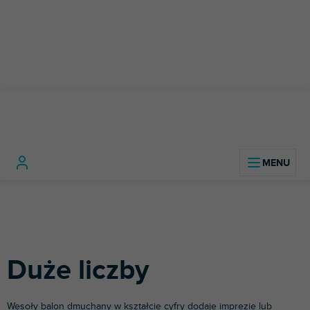
Przejść
do
treści
Akcesoria
Nadmuchiwane
Duże
Home
imprezowe
balony
liczby
Duże liczby
Wesoły balon dmuchany w kształcie cyfry dodaje imprezie lub