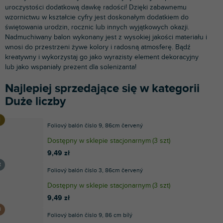
uroczystości dodatkową dawkę radości! Dzięki zabawnemu
wzornictwu w kształcie cyfry jest doskonałym dodatkiem do
świętowania urodzin, rocznic lub innych wyjątkowych okazji.
Nadmuchiwany balon wykonany jest z wysokiej jakości materiału i
wnosi do przestrzeni żywe kolory i radosną atmosferę. Bądź
kreatywny i wykorzystaj go jako wyrazisty element dekoracyjny
lub jako wspaniały prezent dla solenizanta!
Najlepiej sprzedające się w kategorii
Duże liczby
Foliový balón číslo 9, 86cm červený
Dostępny w sklepie stacjonarnym
(
3 szt
)
9,49 zł
Foliový balón číslo 3, 86cm červený
Dostępny w sklepie stacjonarnym
(
3 szt
)
9,49 zł
Foliový balón číslo 9, 86 cm bílý