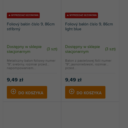
🔥 WYPRZEDAŻ SEZONOWA
🔥 WYPRZEDAŻ SEZONOWA
Foliový balón číslo 9, 86cm
Foliový balón číslo 9, 86cm
stříbrný
light blue
Dostępny w sklepie
Dostępny w sklepie
(
3 szt
)
(
3 szt
)
stacjonarnym
stacjonarnym
Metaliczny balon foliowy numer
Balon z pastelowej folii numer
''9'', srebrny, rozmiar przed
''9'', jasnoniebieski, rozmiar
napompowaniem...
przed...
9,49 zł
9,49 zł
DO KOSZYKA
DO KOSZYKA