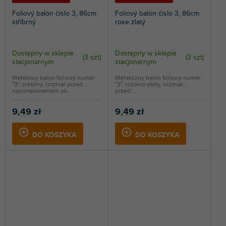
Foliový balón číslo 3, 86cm
Foliový balón číslo 3, 86cm
stříbrný
rose zlatý
Dostępny w sklepie
Dostępny w sklepie
(
3 szt
)
(
3 szt
)
stacjonarnym
stacjonarnym
Metalowy balon foliowy numer
Metaliczny balon foliowy numer
''3'', srebrny, rozmiar przed
''3'', różowo-złoty, rozmiar
napompowaniem ok....
przed...
9,49 zł
9,49 zł
DO KOSZYKA
DO KOSZYKA