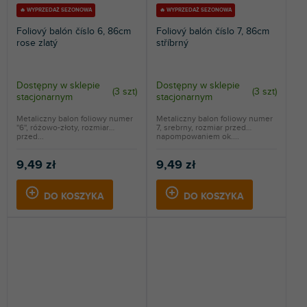
🔥 WYPRZEDAŻ SEZONOWA
🔥 WYPRZEDAŻ SEZONOWA
Foliový balón číslo 6, 86cm
Foliový balón číslo 7, 86cm
rose zlatý
stříbrný
Dostępny w sklepie
Dostępny w sklepie
(
3 szt
)
(
3 szt
)
stacjonarnym
stacjonarnym
Metaliczny balon foliowy numer
Metaliczny balon foliowy numer
''6'', różowo-złoty, rozmiar
7, srebrny, rozmiar przed
przed...
napompowaniem ok....
9,49 zł
9,49 zł
DO KOSZYKA
DO KOSZYKA