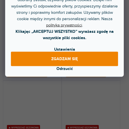
Foliový balón číslo 5, 86cm
Foliový balón číslo 2, 86cm
wyświetlimy Ci odpowiednie oferty, przyspieszymy działanie
zlatý
stříbrný
strony i poprawimy komfort zakupów. Używamy plików
cookie między innymi do personalizacji reklam. Nasza
Dostępny w sklepie
Dostępny w sklepie
polityka prywatności
.
(
5 szt
)
(
3 szt
)
stacjonarnym
stacjonarnym
Klikając „AKCEPTUJ WSZYSTKO” wyrażasz zgodę na
wszystkie pliki cookies.
Balon z metalizowanej folii
Balon z metalizowanej folii
numer ''5'', złoty, rozmiar przed
numer ''2'', srebrny, rozmiar
napompowaniem...
przed napompowaniem...
Ustawienia
9,49 zł
9,49 zł
ZGADZAM SIĘ
Odrzucić
DO KOSZYKA
DO KOSZYKA
🔥 WYPRZEDAŻ SEZONOWA
🔥 WYPRZEDAŻ SEZONOWA