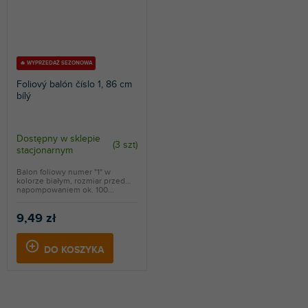
🔥 WYPRZEDAŻ SEZONOWA
Foliový balón číslo 1, 86 cm
bílý
Dostępny w sklepie
(
3 szt
)
stacjonarnym
Balon foliowy numer "1" w
kolorze białym, rozmiar przed
napompowaniem ok. 100...
9,49 zł
DO KOSZYKA