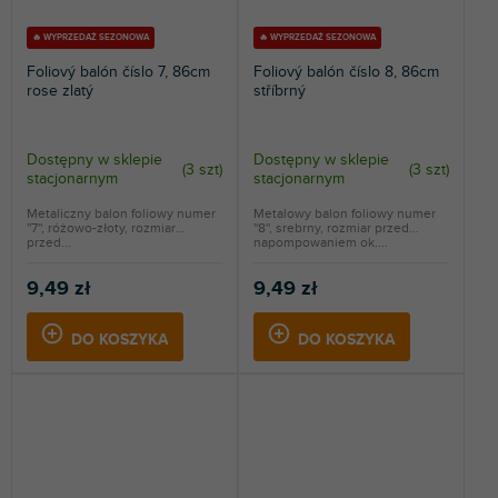
🔥 WYPRZEDAŻ SEZONOWA
🔥 WYPRZEDAŻ SEZONOWA
Foliový balón číslo 7, 86cm
Foliový balón číslo 8, 86cm
rose zlatý
stříbrný
Dostępny w sklepie
Dostępny w sklepie
(
3 szt
)
(
3 szt
)
stacjonarnym
stacjonarnym
Metaliczny balon foliowy numer
Metalowy balon foliowy numer
''7'', różowo-złoty, rozmiar
''8'', srebrny, rozmiar przed
przed...
napompowaniem ok....
9,49 zł
9,49 zł
DO KOSZYKA
DO KOSZYKA