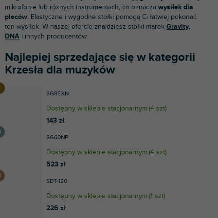
mikrofonie lub różnych instrumentach, co oznacza
wysiłek dla
pleców
. Elastyczne i wygodne stołki pomogą Ci łatwiej pokonać
ten wysiłek. W naszej ofercie znajdziesz stołki marek
Gravity
,
DNA
i innych producentów.
Najlepiej sprzedające się w kategorii
Krzesła dla muzyków
SG8EXN
Dostępny w sklepie stacjonarnym
(
4 szt
)
143 zł
SG60NP
Dostępny w sklepie stacjonarnym
(
4 szt
)
523 zł
SDT-120
Dostępny w sklepie stacjonarnym
(
1 szt
)
226 zł