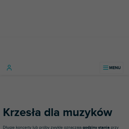
Przejść
do
treści
Instrumenty
Akcesoria dla
Krzesła dla
Home
muzyczne
muzyków
muzyków
Krzesła dla muzyków
Długie koncerty lub próby zwykle oznaczają
godziny stania
przy