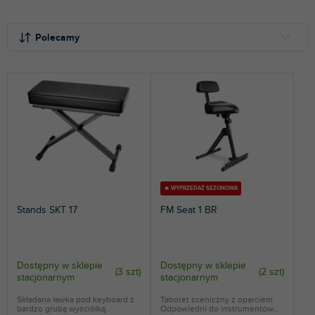
S
L
o
i
Polecamy
r
s
t
t
NAJTAŃSZE
o
a
NAJDROŻSZE
w
p
a
r
NAJCZĘŚCIEJ SPRZEDAWANE
n
o
i
d
ALFABETYCZNIE
e
u
p
k
r
t
🔥 WYPRZEDAŻ SEZONOWA
o
ó
Stands SKT 17
FM Seat 1 BR
d
w
u
k
t
Dostępny w sklepie
Dostępny w sklepie
(
3 szt
)
(
2 szt
)
stacjonarnym
stacjonarnym
ó
w
Składana ławka pod keyboard z
Taboret sceniczny z oparciem.
bardzo grubą wyściółką.
Odpowiedni do instrumentów