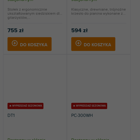
Stołek z ergonomicznie
Klasyczne, drewniane, trójnożne
ukształtowanym siedziskiem dla
krzesło do pianina wykonane z...
gitarzystów,...
755 zł
594 zł
DO KOSZYKA
DO KOSZYKA
🔥 WYPRZEDAŻ SEZONOWA
🔥 WYPRZEDAŻ SEZONOWA
DT1
PC-300WH