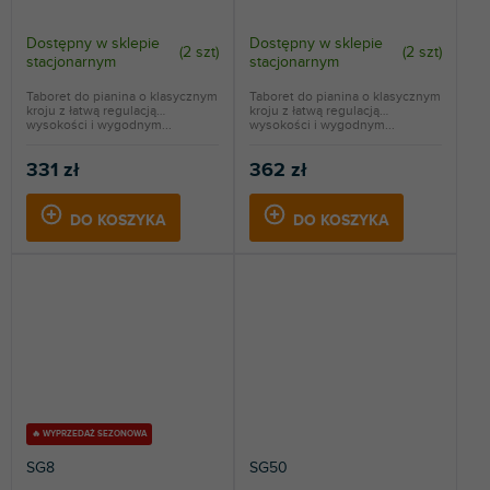
Dostępny w sklepie
Dostępny w sklepie
(
2 szt
)
(
2 szt
)
stacjonarnym
stacjonarnym
Taboret do pianina o klasycznym
Taboret do pianina o klasycznym
kroju z łatwą regulacją
kroju z łatwą regulacją
wysokości i wygodnym...
wysokości i wygodnym...
331 zł
362 zł
DO KOSZYKA
DO KOSZYKA
🔥 WYPRZEDAŻ SEZONOWA
SG8
SG50