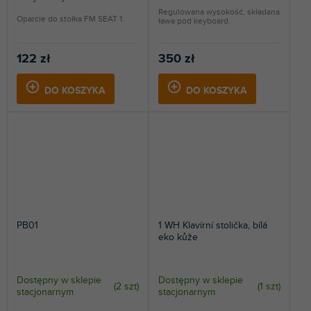
Regulowana wysokość, składana
Oparcie do stołka FM SEAT 1.
ława pod keyboard.
122 zł
350 zł
DO KOSZYKA
DO KOSZYKA
PB01
1 WH Klavírní stolička, bílá
eko kůže
Dostępny w sklepie
Dostępny w sklepie
(
2 szt
)
(
1 szt
)
stacjonarnym
stacjonarnym