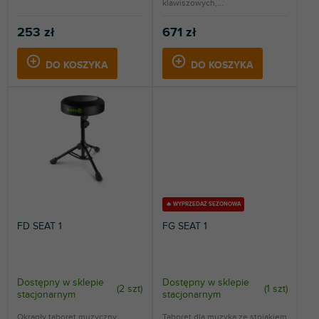
klawiszowych,...
253 zł
671 zł
DO KOSZYKA
DO KOSZYKA
🔥 WYPRZEDAŻ SEZONOWA
FD SEAT 1
FG SEAT 1
Dostępny w sklepie
Dostępny w sklepie
(
2 szt
)
(
1 szt
)
stacjonarnym
stacjonarnym
Okrągły taboret muzyczny,
Taboret dla muzyka ze stojakiem