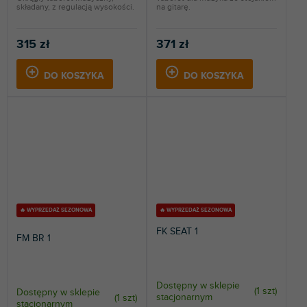
składany, z regulacją wysokości.
na gitarę.
315 zł
371 zł
DO KOSZYKA
DO KOSZYKA
🔥 WYPRZEDAŻ SEZONOWA
🔥 WYPRZEDAŻ SEZONOWA
FK SEAT 1
FM BR 1
Dostępny w sklepie
(
1 szt
)
Dostępny w sklepie
stacjonarnym
(
1 szt
)
stacjonarnym