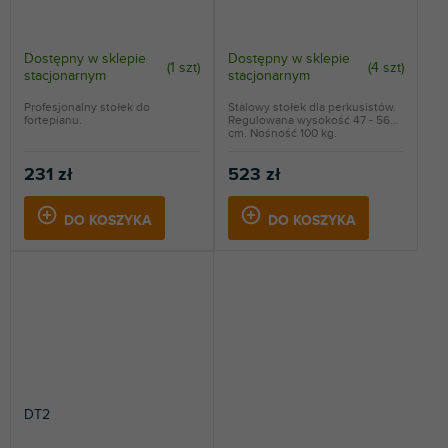
Dostępny w sklepie
Dostępny w sklepie
(
1 szt
)
(
4 szt
)
stacjonarnym
stacjonarnym
Profesjonalny stołek do
Stalowy stołek dla perkusistów.
fortepianu.
Regulowana wysokość 47 - 56
cm. Nośność 100 kg.
231 zł
523 zł
DO KOSZYKA
DO KOSZYKA
DT2