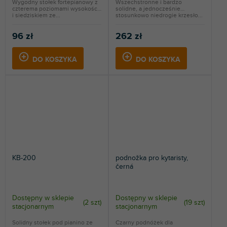
Wygodny stołek fortepianowy z
Wszechstronne i bardzo
czterema poziomami wysokości
solidne, a jednocześnie
i siedziskiem ze...
stosunkowo niedrogie krzesło...
96 zł
262 zł
DO KOSZYKA
DO KOSZYKA
KB-200
podnožka pro kytaristy,
černá
Dostępny w sklepie
Dostępny w sklepie
(
2 szt
)
(
19 szt
)
stacjonarnym
stacjonarnym
Solidny stołek pod pianino ze
Czarny podnóżek dla