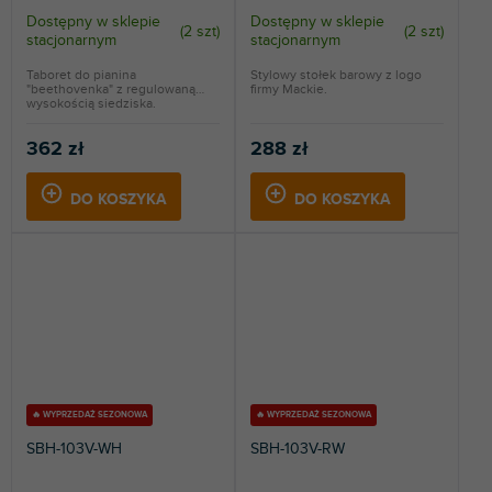
Dostępny w sklepie
Dostępny w sklepie
(
2 szt
)
(
2 szt
)
stacjonarnym
stacjonarnym
Taboret do pianina
Stylowy stołek barowy z logo
"beethovenka" z regulowaną
firmy Mackie.
wysokością siedziska.
362 zł
288 zł
DO KOSZYKA
DO KOSZYKA
🔥 WYPRZEDAŻ SEZONOWA
🔥 WYPRZEDAŻ SEZONOWA
SBH-103V-WH
SBH-103V-RW