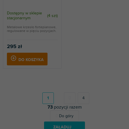
Dostępny w sklepie
(
4 szt
)
stacjonarnym
Metalowe krzesło fortepianowe,
regulowane w pięciu pozycjach.
295 zł
DO KOSZYKA
P
a
g
1
4
i
73
pozycji razem
n
a
K
Do góry
c
o
j
n
a
ZAŁADUJ