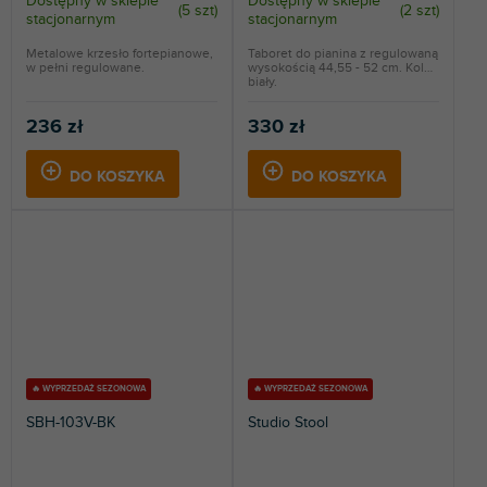
Dostępny w sklepie
Dostępny w sklepie
(
5 szt
)
(
2 szt
)
stacjonarnym
stacjonarnym
Metalowe krzesło fortepianowe,
Taboret do pianina z regulowaną
w pełni regulowane.
wysokością 44,55 - 52 cm. Kolor
biały.
236 zł
330 zł
DO KOSZYKA
DO KOSZYKA
🔥 WYPRZEDAŻ SEZONOWA
🔥 WYPRZEDAŻ SEZONOWA
SBH-103V-BK
Studio Stool