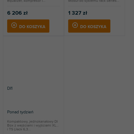
equalizer, kompresor i...
Moduł do systemu rack Series...
6 206 zł
1 327 zł
DO KOSZYKA
DO KOSZYKA
DI1
Ponad tydzień
Kompaktowy, jednokanałowy DI
Box z wejściami i wyjściami XLR
i TS (Jack 6,3...