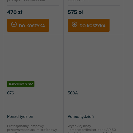
470 zł
575 zł
DO KOSZYKA
DO KOSZYKA
BEZPŁATNA WYSYŁKA
676
560A
Ponad tydzień
Ponad tydzień
Profesjonalny lampowy
Wysokiej klasy
przedwzmacniacz mikrofonowy,
kompresor/limiter, seria API500.