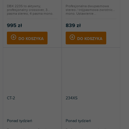
DBX 223S to aktywny,
Profesjonalna dwupasmowa
profesjonalny crossover, 3
stereo / trójpasmowa zwrotnica
pasma stereo, 4 pasma mono.
mono. Ustawienie...
995 zł
839 zł
DO KOSZYKA
DO KOSZYKA
CT-2
234XS
Ponad tydzień
Ponad tydzień