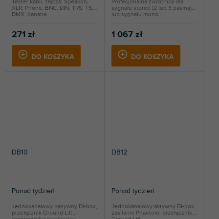
Tester kabli, złącza: Speakon,
Profesjonalna zwrotnica dla
XLR, Phono, BNC, DIN, TRS, TS,
sygnału stereo (2 lub 3 pasma)
DMX, banana.
lub sygnału mono...
271 zł
1 067 zł
DO KOSZYKA
DO KOSZYKA
DB10
DB12
Ponad tydzień
Ponad tydzień
Jednokanałowy pasywny DI-box,
Jednokanałowy aktywny DI-box,
przełącznik Ground Lift,
zasilanie Phantom, przełącznik,
przełącznik odwrócenia...
Ground Lift,...