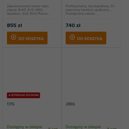
Zaawansowany tester kabli,
Profesjonalny, dwukanałowy, 31-
złącza: RJ45, RJ11, MIDI,
pasmowy korektor graficzny.
Speakon, XLR, RCA Phono,...
Przełączany zakres...
855 zł
740 zł
DO KOSZYKA
DO KOSZYKA
🔥 WYPRZEDAŻ SEZONOWA
131S
286S
Dostępny w sklepie
Dostępny w sklepie