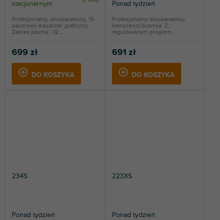
stacjonarnym
Ponad tydzień
Profesjonalny, dwukanałowy, 15-
Profesjonalny dwukanałowy
pasmowy equalizer graficzny.
kompresor/bramka. Z
Zakres pasma: -12...
regulowanym progiem,...
699 zł
691 zł
DO KOSZYKA
DO KOSZYKA
234S
223XS
Ponad tydzień
Ponad tydzień