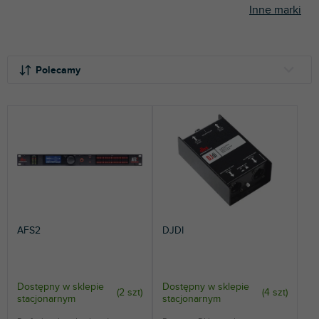
Inne marki
S
o
Polecamy
r
t
NAJTAŃSZE
o
NAJDROŻSZE
w
a
NAJCZĘŚCIEJ SPRZEDAWANE
n
i
ALFABETYCZNIE
e
p
r
AFS2
DJDI
o
d
u
k
Dostępny w sklepie
Dostępny w sklepie
(
2 szt
)
(
4 szt
)
stacjonarnym
stacjonarnym
t
ó