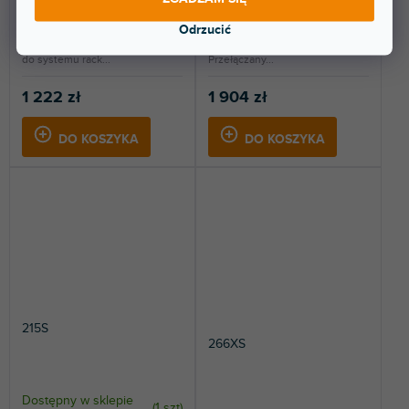
stacjonarnym
stacjonarnym
Odrzucić
Trzypasmowy parametryczny
Profesjonalny, dwukanałowy, 31-
equalizer, format API500. Moduł
pasmowy korektor graficzny.
do systemu rack...
Przełączany...
1 222 zł
1 904 zł
DO KOSZYKA
DO KOSZYKA
215S
266XS
Dostępny w sklepie
(
1 szt
)