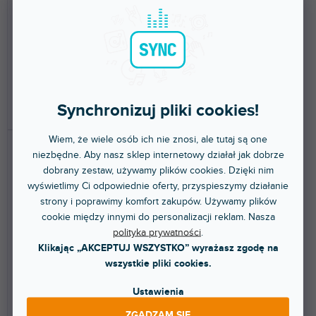
(
1 szt
)
(
1 szt
)
stacjonarnym
stacjonarnym
Wielokierunkowy mikrofon
Najwyższej klasy
pomiarowy, charakterystyka
przedwzmacniacz mikrofonowy,
dookólna, zakres...
moduł do systemu rack Series
500.
535 zł
1 305 zł
Synchronizuj pliki cookies!
DO KOSZYKA
DO KOSZYKA
Wiem, że wiele osób ich nie znosi, ale tutaj są one
niezbędne. Aby nasz sklep internetowy działał jak dobrze
dobrany zestaw, używamy plików cookies. Dzięki nim
wyświetlimy Ci odpowiednie oferty, przyspieszymy działanie
strony i poprawimy komfort zakupów. Używamy plików
cookie między innymi do personalizacji reklam. Nasza
polityka prywatności
.
Klikając „AKCEPTUJ WSZYSTKO” wyrażasz zgodę na
530
1231
wszystkie pliki cookies.
Ustawienia
Dostępny w sklepie
Dostępny w sklepie
ZGADZAM SIĘ
(
1 szt
)
(
1 szt
)