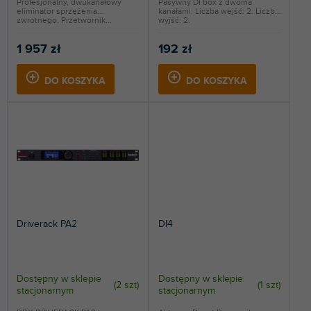
Profesjonalny, dwukanałowy
Pasywny DI box z dwoma
eliminator sprzężenia
kanałami. Liczba wejść: 2. Liczba
w
zwrotnego. Przetwornik...
wyjść: 2.
1 957 zł
192 zł
DO KOSZYKA
DO KOSZYKA
Driverack PA2
DI4
Dostępny w sklepie
Dostępny w sklepie
(
2 szt
)
(
1 szt
)
stacjonarnym
stacjonarnym