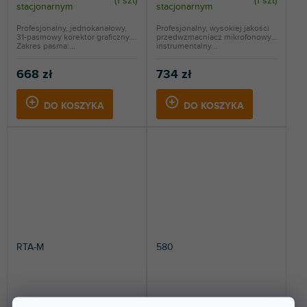
(
1 szt
)
(
1 szt
)
stacjonarnym
stacjonarnym
Profesjonalny, jednokanałowy,
Profesjonalny, wysokiej jakości
31-pasmowy korektor graficzny.
przedwzmacniacz mikrofonowy i
Zakres pasma:...
instrumentalny...
668 zł
734 zł
DO KOSZYKA
DO KOSZYKA
RTA-M
580
Dostępny w sklepie
Dostępny w sklepie