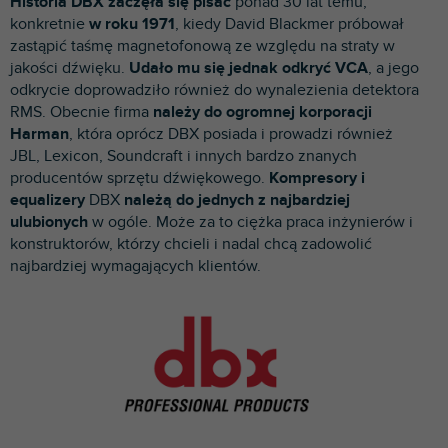
Historia DBX zaczęła się pisać
ponad 30 lat temu,
p
konkretnie
w roku 1971
, kiedy David Blackmer próbował
r
zastąpić taśmę magnetofonową ze względu na straty w
o
jakości dźwięku.
Udało mu się jednak odkryć VCA
, a jego
d
odkrycie doprowadziło również do wynalezienia detektora
u
RMS. Obecnie firma
należy do ogromnej korporacji
k
Harman
, która oprócz DBX posiada i prowadzi również
t
JBL, Lexicon, Soundcraft i innych bardzo znanych
ó
producentów sprzętu dźwiękowego.
Kompresory i
w
equalizery
DBX
należą do jednych z najbardziej
ulubionych
w ogóle. Może za to ciężka praca inżynierów i
konstruktorów, którzy chcieli i nadal chcą zadowolić
najbardziej wymagających klientów.