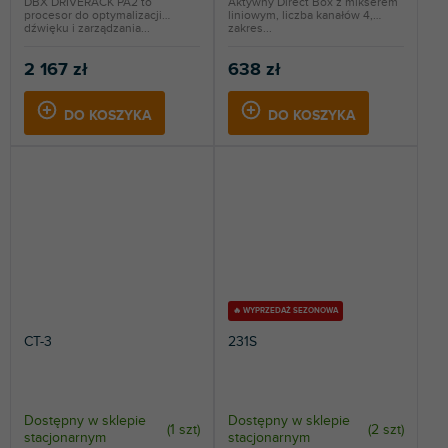
DBX DRIVERACK PA2 to
Aktywny Direct Box z mikserem
procesor do optymalizacji
liniowym, liczba kanałów 4,
dźwięku i zarządzania...
zakres...
2 167 zł
638 zł
DO KOSZYKA
DO KOSZYKA
🔥 WYPRZEDAŻ SEZONOWA
CT-3
231S
Dostępny w sklepie
Dostępny w sklepie
(
1 szt
)
(
2 szt
)
stacjonarnym
stacjonarnym