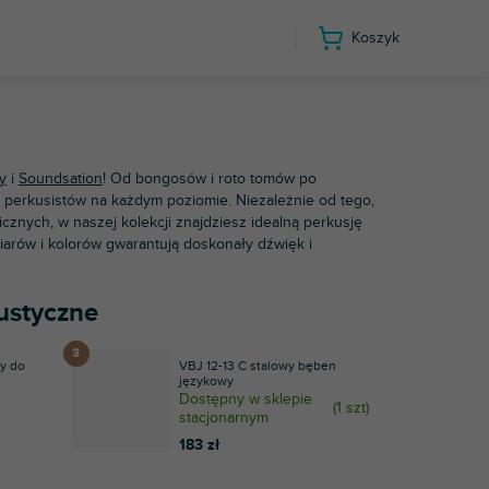
Koszyk
y
i
Soundsation
! Od bongosów i roto tomów po
 perkusistów na każdym poziomie. Niezależnie od tego,
znych, w naszej kolekcji znajdziesz idealną perkusję
arów i kolorów gwarantują doskonały dźwięk i
kustyczne
y do
VBJ 12-13 C stalowy bęben
językowy
Dostępny w sklepie
(
1 szt
)
stacjonarnym
183 zł