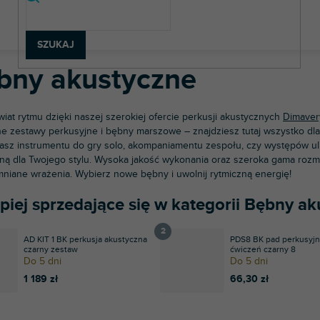
strumenty muzyczne
Bębny
Bębny akustyczne
SZUKAJ
bny akustyczne
wiat rytmu dzięki naszej szerokiej ofercie perkusji akustycznych
Dimaver
e zestawy perkusyjne i bębny marszowe – znajdziesz tutaj wszystko dla
asz instrumentu do gry solo, akompaniamentu zespołu, czy występów ulic
ną dla Twojego stylu. Wysoka jakość wykonania oraz szeroka gama rozmi
niane wrażenia. Wybierz nowe bębny i uwolnij rytmiczną energię!
piej sprzedające się w kategorii Bębny a
AD KIT 1 BK perkusja akustyczna
PDS8 BK pad perkusyjn
czarny zestaw
ćwiczeń czarny 8
Do 5 dni
Do 5 dni
1 189 zł
66,30 zł