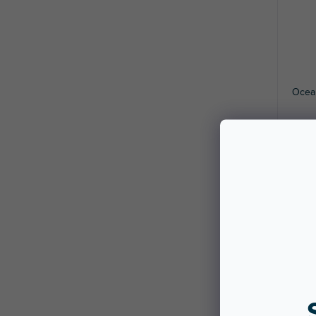
Ocea
Dostę
stac
Bęben
plast
76,8