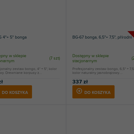
5 4"+ 5" bonga
BG-67 bonga, 6,5"+ 7,5", přírodní
pny w sklepie
Dostępny w sklepie
(
7 szt
)
(
jonarnym
stacjonarnym
jonalny zestaw bongo, 4" + 5", kolor
Profesjonalny zestaw bongo, 6,5" + 7,5
y. Drewniane korpusy z...
kolor naturalny jasnobrązowy....
zł
337 zł
DO KOSZYKA
DO KOSZYKA