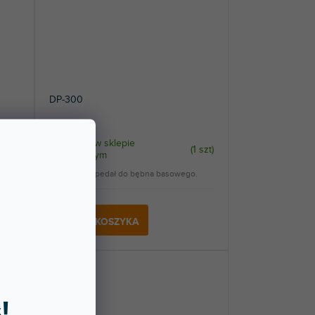
DP-300
1 szt
)
Dostępny w sklepie
(
1 szt
)
stacjonarnym
Pojedynczy pedał do bębna basowego.
148 zł
DO KOSZYKA
!