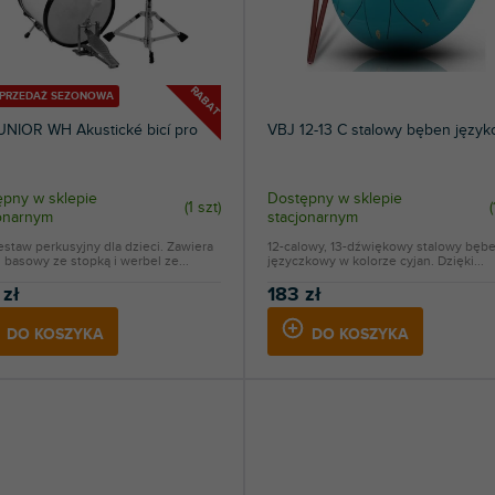
RABAT
YPRZEDAŻ SEZONOWA
UNIOR WH Akustické bicí pro
VBJ 12-13 C stalowy bęben języ
pny w sklepie
Dostępny w sklepie
(
1 szt
)
(
jonarnym
stacjonarnym
estaw perkusyjny dla dzieci. Zawiera
12-calowy, 13-dźwiękowy stalowy bęb
basowy ze stopką i werbel ze...
języczkowy w kolorze cyjan. Dzięki...
 zł
183 zł
DO KOSZYKA
DO KOSZYKA