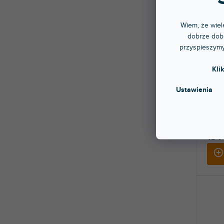
Wiem, że wiele
dobrze dobr
przyspieszymy
CSS-
Kli
Ustawienia
Dostę
stac
Stojak
Regul
154 