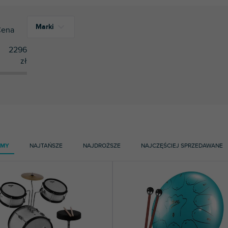
Marki
ena
2296
zł
14
Dimavery
6
Soundsation
9
V-TONE
AMY
NAJTAŃSZE
NAJDROŻSZE
NAJCZĘŚCIEJ SPRZEDAWANE