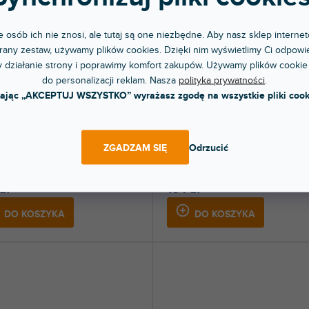
 osób ich nie znosi, ale tutaj są one niezbędne. Aby nasz sklep internet
any zestaw, używamy plików cookies. Dzięki nim wyświetlimy Ci odpowie
 działanie strony i poprawimy komfort zakupów. Używamy plików cookie
do personalizacji reklam. Nasza
polityka prywatności
.
300
SB-NW10-NS
kając „AKCEPTUJ WSZYSTKO” wyrażasz zgodę na wszystkie pliki cook
pny w sklepie
Dostępny w sklepie
(
1 szt
)
(
jonarnym
stacjonarnym
ZGADZAM SIĘ
Odrzucić
 do talerzy perkusyjnych prosty.
Zestaw wysokiej jakości bongosów dl
owana wysokość 1040 - 1430 mm.
początkujących o średnicach 6,5" i 7,5".
zł
164 zł
DO KOSZYKA
DO KOSZYKA