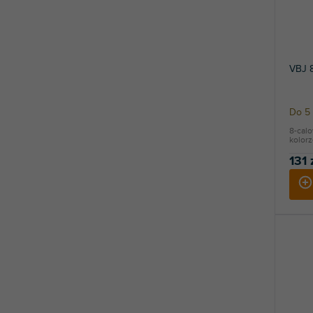
VBJ 8
Do 5 
8-cal
kolorz
131 