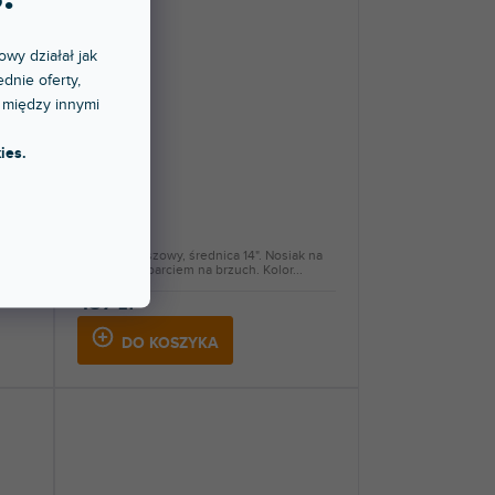
owy działał jak
dnie oferty,
 między innymi
ies.
MSD 14
1 szt
)
Do 5 dni
a
Werbel marszowy, średnica 14". Nosiak na
...
ramię z podparciem na brzuch. Kolor...
437 zł
DO KOSZYKA