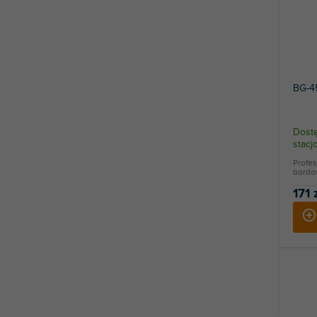
BG-4
Dostę
stac
Profes
bordow
171 