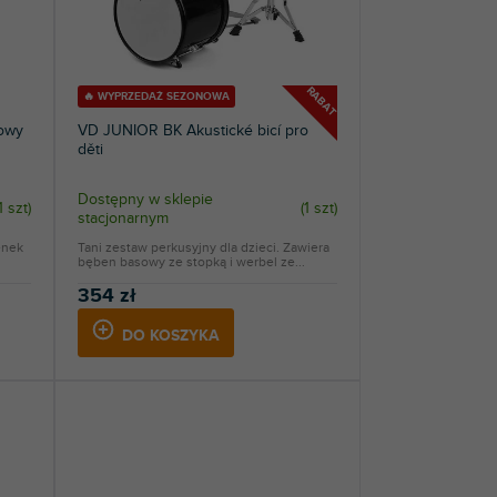
RABAT
🔥 WYPRZEDAŻ SEZONOWA
kowy
VD JUNIOR BK Akustické bicí pro
děti
Dostępny w sklepie
1 szt
)
(
1 szt
)
stacjonarnym
enek
Tani zestaw perkusyjny dla dzieci. Zawiera
bęben basowy ze stopką i werbel ze...
354 zł
DO KOSZYKA