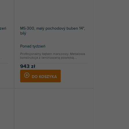
czeń
MS-300, malý pochodový buben 14",
bílý
Ponad tydzień
Profesjonalny bęben marszowy. Metalowa
..
konstrukcja z laminowaną powłoką....
943 zł
DO KOSZYKA