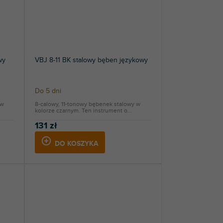
wy
VBJ 8-11 BK stalowy bęben językowy
Do 5 dni
 w
8-calowy, 11-tonowy bębenek stalowy w
kolorze czarnym. Ten instrument o...
131 zł
DO KOSZYKA