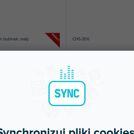
RABAT
n bubínek, malý
CHS-300
pny w sklepie
Dostępny w sklepie
(
2 szt
)
(
jonarnym
stacjonarnym
 oceaniczny, mały. Drewniana rama, 2
Statyw do talerza Hi-Hat. Podwójnie
ikowe membrany. Wypełniony...
wzmocnione nogi, solidny pedał,...
0 zł
191 zł
DO KOSZYKA
DO KOSZYKA
Synchronizuj pliki cookies