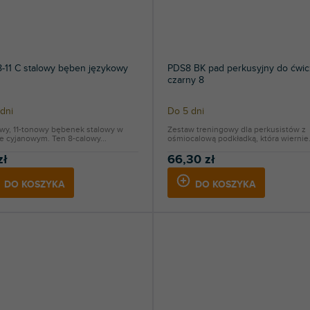
-11 C stalowy bęben językowy
PDS8 BK pad perkusyjny do ćwi
czarny 8
dni
Do 5 dni
owy, 11-tonowy bębenek stalowy w
Zestaw treningowy dla perkusistów z
e cyjanowym. Ten 8-calowy...
ośmiocalową podkładką, która wiernie.
zł
66,30 zł
DO KOSZYKA
DO KOSZYKA