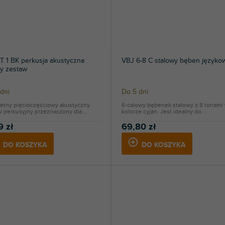
T 1 BK perkusja akustyczna
VBJ 6-8 C stalowy bęben języko
y zestaw
dni
Do 5 dni
etny pięcioczęściowy akustyczny
6-calowy bębenek stalowy z 8 tonami
 perkusyjny przeznaczony dla...
kolorze cyjan. Jest idealny do...
9 zł
69,80 zł
DO KOSZYKA
DO KOSZYKA