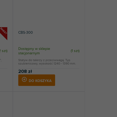
RABAT
CBS-300
Dostępny w sklepie
2 szt
)
(
1 szt
)
stacjonarnym
",
Statyw do talerzy z przeciwwagą. Typ
szubienicowy, wysokość 1240 - 1390 mm.
208 zł
DO KOSZYKA