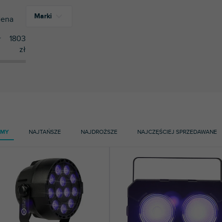
Marki
ena
ł
1803
zł
3
ADJ
2
Cameo
2
Chauvet
9
LIGHT4ME
AMY
NAJTAŃSZE
NAJDROŻSZE
NAJCZĘŚCIEJ SPRZEDAWANE