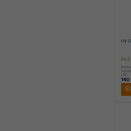
UV L
Do 5 
Bardz
wypos
LED.
140 