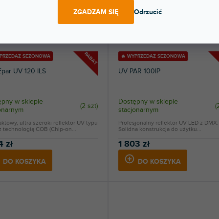
ZGADZAM SIĘ
Odrzucić
RABAT
YPRZEDAŻ SEZONOWA
🔥 WYPRZEDAŻ SEZONOWA
par UV 120 ILS
UV PAR 100IP
pny w sklepie
Dostępny w sklepie
(
2 szt
)
(
jonarnym
stacjonarnym
towy, ultra szeroki reflektor UV typu
Profesjonalny reflektor UV LED z DMX.
 technologią COB (Chip-on...
Solidna konstrukcja do użytku...
4 zł
1 803 zł
DO KOSZYKA
DO KOSZYKA