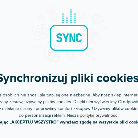
RABAT
YPRZEDAŻ SEZONOWA
🔥 WYPRZEDAŻ SEZONOWA
Thunder Wash 600 UV
AR 200 IR
Dostępny w sklepie
(
pny w sklepie
stacjonarnym
(
4 szt
)
jonarnym
Panel UV LED wash. Moc 130 W. Spek
 LED UV. 12 x 3 W. Długość 1 m.
Synchronizuj pliki cookies
UV. Strobo, blinder, wash.
 zł
862 zł
DO KOSZYKA
DO KOSZYKA
 osób ich nie znosi, ale tutaj są one niezbędne. Aby nasz sklep internet
any zestaw, używamy plików cookies. Dzięki nim wyświetlimy Ci odpowie
 działanie strony i poprawimy komfort zakupów. Używamy plików cookie
do personalizacji reklam. Nasza
polityka prywatności
.
kając „AKCEPTUJ WSZYSTKO” wyrażasz zgodę na wszystkie pliki cook