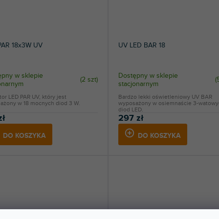
PAR 18x3W UV
UV LED BAR 18
pny w sklepie
Dostępny w sklepie
(
2 szt
)
(
jonarnym
stacjonarnym
tor LED PAR UV, który jest
Bardzo lekki oświetleniowy UV BAR
ażony w 18 mocnych diod 3 W.
wyposażony w osiemnaście 3-watowy
diod LED.
zł
297 zł
DO KOSZYKA
DO KOSZYKA