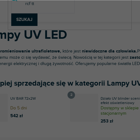
chnologia oświetleniowa
Efekty LED
Lampy UV LED
SZUKAJ
mpy UV LED
romieniowanie ultrafioletowe,
które jest
niewidoczne dla człowieka.
P
zemu może ci się wydawać, że świecą. Nowością w tej kategorii jest
zast
energii elektrycznej i długą żywotność. Oferujemy popularne światła 
epiej sprzedające się w kategorii Lampy 
UV BAR 72x2W
Działo UV blinder scen
efekt oświetleniowy
Do 5 dni
Dostępny w sklepie
stacjonarnym
542 zł
253 zł