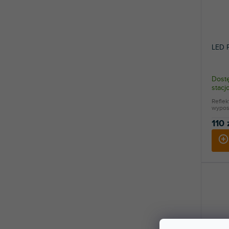
LED 
Dostę
stac
Reflek
wypos
110 