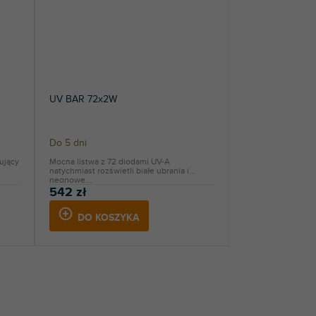
UV BAR 72x2W
Do 5 dni
tujący
Mocna listwa z 72 diodami UV-A
natychmiast rozświetli białe ubrania i
neonowe...
542 zł
DO KOSZYKA