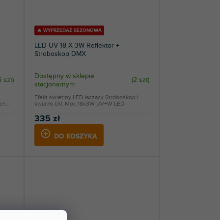
🔥 WYPRZEDAŻ SEZONOWA
LED UV 18 X 3W Reflektor +
Stroboskop DMX
Dostępny w sklepie
5 szt
)
(
2 szt
)
stacjonarnym
Efekt świetlny LED łączący Stroboskop i
ch
światło UV. Moc 18x3W UV+W LED.
335 zł
DO KOSZYKA