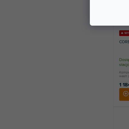
🔥 W
CORE
Dostę
stac
Kompak
wash z
1 18