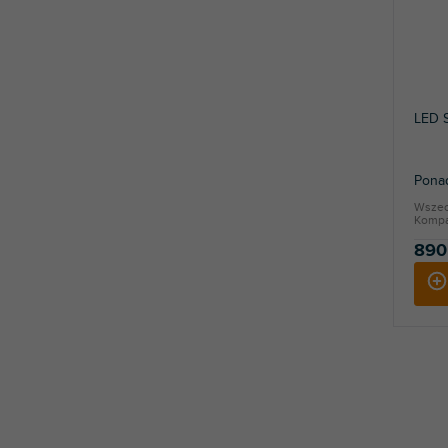
LED 
Ponad
Wszech
Kompat
890