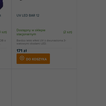
t
UV LED BAR 12
Dostępny w sklepie
3 szt
)
(
2 szt
)
stacjonarnym
COB o
Bardzo lekki efekt UV z dwunastoma 3-
.
watowymi diodami LED.
171 zł
DO KOSZYKA