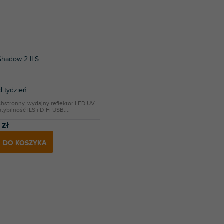
Shadow 2 ILS
 tydzień
stronny, wydajny reflektor LED UV.
ybilność ILS i D-Fi USB....
 zł
DO KOSZYKA
K