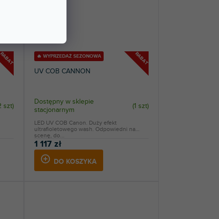
RABAT
RABAT
🔥 WYPRZEDAŻ SEZONOWA
UV COB CANNON
Dostępny w sklepie
2 szt
)
(
1 szt
)
stacjonarnym
LED UV COB Canon. Duży efekt
ultrafioletowego wash. Odpowiedni na
scenę, do...
1 117 zł
DO KOSZYKA