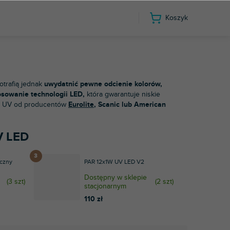
Koszyk
otrafią jednak
uwydatnić pewne odcienie kolorów,
osowanie technologii LED
,
która gwarantuje niskie
LED UV od producentów
Eurolite
, Scanic lub American
UV LED
iczny
PAR 12x1W UV LED V2
Dostępny w sklepie
(
3 szt
)
(
2 szt
)
stacjonarnym
110 zł