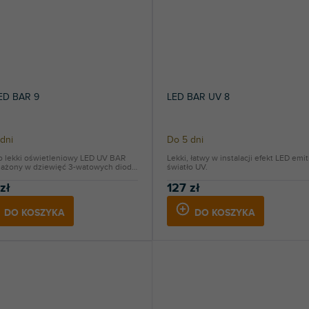
ED BAR 9
LED BAR UV 8
dni
Do 5 dni
o lekki oświetleniowy LED UV BAR
Lekki, łatwy w instalacji efekt LED emi
ażony w dziewięć 3-watowych diod
światło UV.
zł
127 zł
DO KOSZYKA
DO KOSZYKA