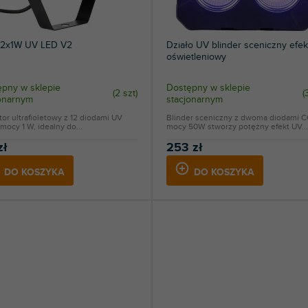
12x1W UV LED V2
Działo UV blinder sceniczny efek
oświetleniowy
pny w sklepie
Dostępny w sklepie
(
2 szt
)
(
jonarnym
stacjonarnym
tor ultrafioletowy z 12 diodami UV
Blinder sceniczny z dwoma diodami 
mocy 1 W, idealny do...
mocy 50W stworzy potężny efekt UV...
zł
253 zł
DO KOSZYKA
DO KOSZYKA