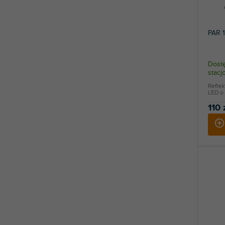
p
r
o
PAR 
d
u
k
Dostę
stac
t
ó
Reflek
LED o 
w
110 