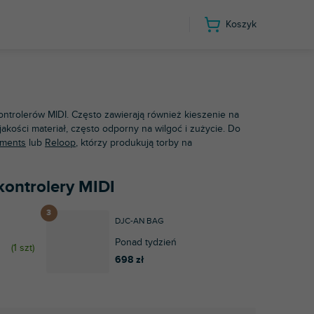
Koszyk
ntrolerów MIDI. Często zawierają również kieszenie na
akości materiał, często odporny na wilgoć i zużycie. Do
uments
lub
Reloop
, którzy produkują torby na
 kontrolery MIDI
DJC-AN BAG
Ponad tydzień
(
1 szt
)
698 zł