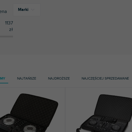
Marki
ena
1137
zł
1
IK Multimedia
3
Korg
29
Magma
1
Mozos
9
Pioneer DJ | AlphaTheta
AMY
NAJTAŃSZE
NAJDROŻSZE
NAJCZĘŚCIEJ SPRZEDAWANE
1
Rode
36
UDG
9
Walkasse
11
Zomo