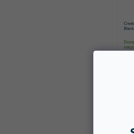
Crea
Black
Dostę
stac
Kufer
REV1.
227