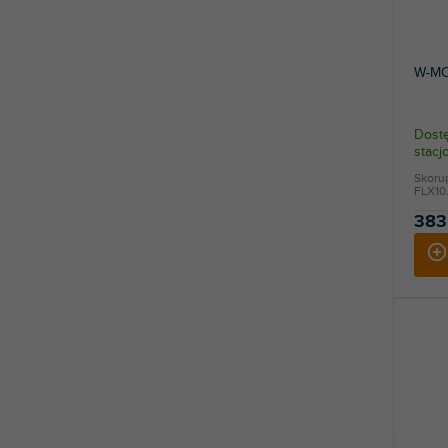
W-MC
Dostę
stac
Skoru
FLX10.
383