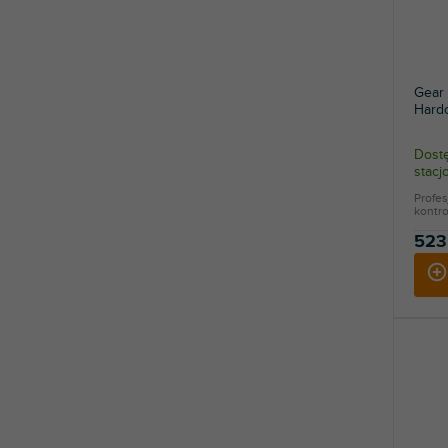
Gear
Hard
Dostę
stac
Profes
kontr
523