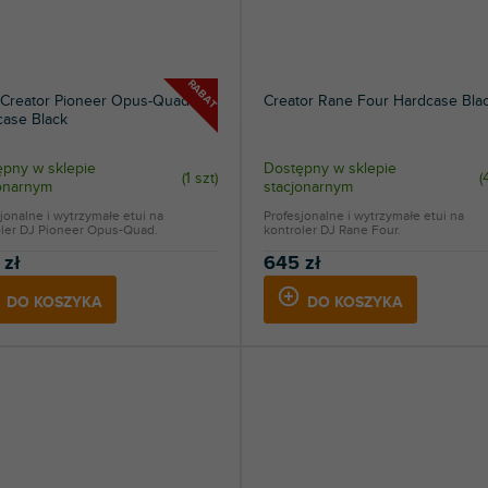
RABAT
 Creator Pioneer Opus-Quad
Creator Rane Four Hardcase Bla
case Black
pny w sklepie
Dostępny w sklepie
(
1 szt
)
(
jonarnym
stacjonarnym
jonalne i wytrzymałe etui na
Profesjonalne i wytrzymałe etui na
oler DJ Pioneer Opus-Quad.
kontroler DJ Rane Four.
 zł
645 zł
DO KOSZYKA
DO KOSZYKA