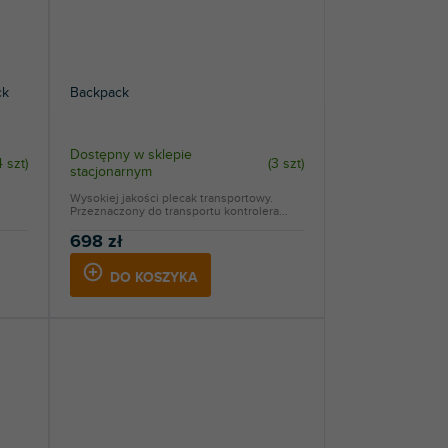
ck
Backpack
Dostępny w sklepie
4 szt
)
(
3 szt
)
stacjonarnym
Wysokiej jakości plecak transportowy.
Przeznaczony do transportu kontrolera...
698 zł
DO KOSZYKA