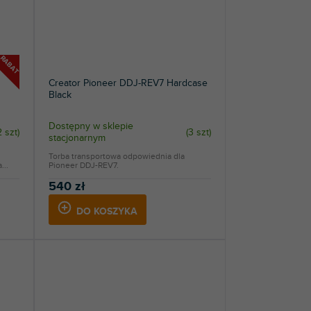
RABAT
Creator Pioneer DDJ-REV7 Hardcase
Black
Dostępny w sklepie
2 szt
)
(
3 szt
)
stacjonarnym
Torba transportowa odpowiednia dla
...
Pioneer DDJ-REV7.
540 zł
DO KOSZYKA