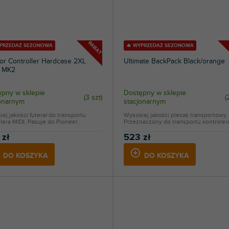
RABAT
YPRZEDAŻ SEZONOWA
🔥 WYPRZEDAŻ SEZONOWA
or Controller Hardcase 2XL
Ultimate BackPack Black/orange
k MK2
pny w sklepie
Dostępny w sklepie
(
3 szt
)
(
jonarnym
stacjonarnym
ej jakości futerał do transportu
Wysokiej jakości plecak transportowy.
lera MIDI. Pasuje do Pioneer...
Przeznaczony do transportu kontrolera
 zł
523 zł
DO KOSZYKA
DO KOSZYKA