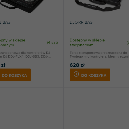
B BAG
DJC-RR BAG
pny w sklepie
Dostępny w sklepie
(
4 szt
)
(
jonarnym
stacjonarnym
transportowa dla kontrolerów DJ
Torba transportowa przeznaczona do
er DJ DDJ-FLX4, DDJ-SB3, DDJ-
Twojego midikontrolera. Idealny rozmia
 zł
628 zł
DO KOSZYKA
DO KOSZYKA