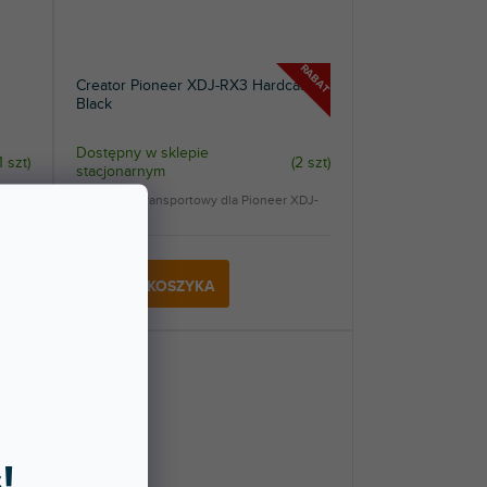
RABAT
Creator Pioneer XDJ-RX3 Hardcase
Black
Dostępny w sklepie
1 szt
)
(
2 szt
)
stacjonarnym
Pokrowiec transportowy dla Pioneer XDJ-
RX3.
567 zł
DO KOSZYKA
!