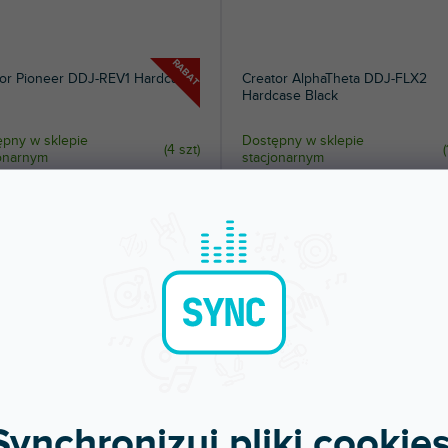
RABAT
tor Pioneer DDJ-REV1 Hardcase
Creator AlphaTheta DDJ-FLX2
Hardcase Black
pny w sklepie
Dostępny w sklepie
(
4 szt
)
(
jonarnym
stacjonarnym
ek transportowy odpowiedni do DDJ-
Wytrzymała obudowa skorupowa dla
kontrolera DJ AlphaTheta DDJ-FLX2.
Kolor...
 zł
208 zł
DO KOSZYKA
DO KOSZYKA
Synchronizuj pliki cookies