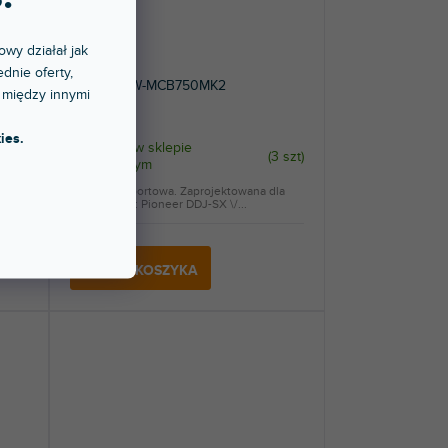
owy działał jak
dnie oferty,
EVA BAG W-MCB750MK2
 między innymi
ies.
Dostępny w sklepie
3 szt
)
(
3 szt
)
stacjonarnym
kcji
Torba transportowa. Zaprojektowana dla
.
kontrolerów: Pioneer DDJ-SX \/...
313 zł
DO KOSZYKA