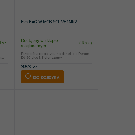
Eva BAG W-MCB-SCLIVE4MK2
Dostępny w sklepie
1 szt
)
(
16 szt
)
stacjonarnym
Przenośna torba typu hardshell dla Denon
...
DJ SC Live4. Kolor czarny.
383 zł
DO KOSZYKA