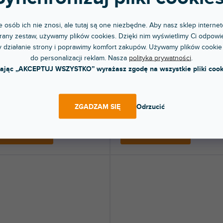
 osób ich nie znosi, ale tutaj są one niezbędne. Aby nasz sklep internet
any zestaw, używamy plików cookies. Dzięki nim wyświetlimy Ci odpowie
RABAT
tor AlphaTheta XDJ-AZ Hardcase
Creator Denon DJ Prime Go
 działanie strony i poprawimy komfort zakupów. Używamy plików cookie
Hardcase Black
do personalizacji reklam. Nasza
polityka prywatności
.
kając „AKCEPTUJ WSZYSTKO” wyrażasz zgodę na wszystkie pliki cook
pny w sklepie
Dostępny w sklepie
(
3 szt
)
(
jonarnym
stacjonarnym
ymała obudowa skorupowa dla
Torba transportowa o sztywnej konstru
lera DJ AlphaTheta XDJ-AZ. Kolor
odpowiednia dla Denon DJ Prime Go...
ZGADZAM SIĘ
Odrzucić
.
 zł
296 zł
DO KOSZYKA
DO KOSZYKA