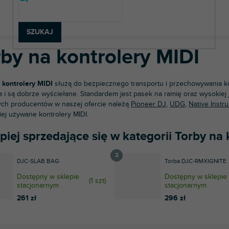
rzęt DJ-ski
Kontrolery MIDI
Torby na kontrolery MIDI
SZUKAJ
rby na kontrolery MIDI
 kontrolery MIDI
służą do bezpiecznego transportu i przechowywania ko
a i są dobrze wyściełane. Standardem jest pasek na ramię oraz wysokiej j
ch producentów w naszej ofercie należą
Pioneer DJ
,
UDG
,
Native Instr
iej używane kontrolery MIDI.
piej sprzedające się w kategorii Torby na
DJC-SLAB BAG
Torba DJC-RMXIGNITE
Dostępny w sklepie
Dostępny w sklepie
(
1 szt
)
stacjonarnym
stacjonarnym
261 zł
296 zł