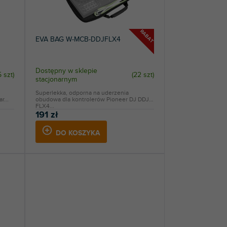
RABAT
EVA BAG W-MCB-DDJFLX4
Dostępny w sklepie
5 szt
)
(
22 szt
)
stacjonarnym
Superlekka, odporna na uderzenia
r...
obudowa dla kontrolerów Pioneer DJ DDJ-
FLX4...
191 zł
DO KOSZYKA