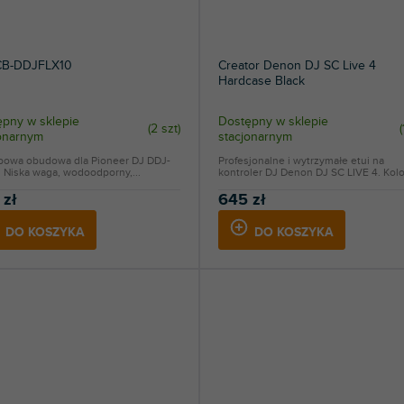
B-DDJFLX10
Creator Denon DJ SC Live 4
Hardcase Black
pny w sklepie
Dostępny w sklepie
(
2 szt
)
(
jonarnym
stacjonarnym
powa obudowa dla Pioneer DJ DDJ-
Profesjonalne i wytrzymałe etui na
 Niska waga, wodoodporny,...
kontroler DJ Denon DJ SC LIVE 4. Kolor
 zł
645 zł
DO KOSZYKA
DO KOSZYKA