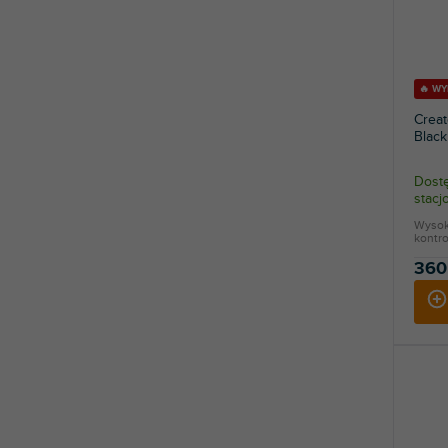
🔥 W
Creat
Blac
Dostę
stac
Wysoki
kontro
360