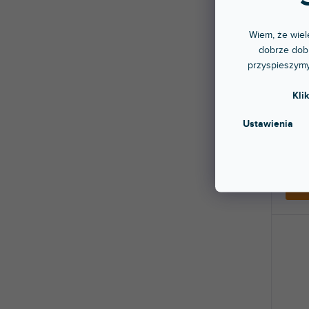
Wiem, że wiele
dobrze dobr
Crea
przyspieszymy
Black
Kli
Dostę
stac
Ustawienia
Wytrz
kontro
czarny
680