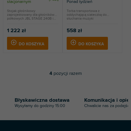
stacjonarnym
Ponad tydzień
Stojak głośnikowy
Torba transportowa z
zaprojektowany dla głośników
oddychającą siateczką do
półkowych JBL STAGE 240B i...
słuchania muzyki
gdziekolwiek....
1 222 zł
558 zł
DO KOSZYKA
DO KOSZYKA
4
pozycji razem
K
o
n
t
r
Błyskawiczna dostawa
Komunikacja i opie
o
Wysyłamy do godziny 15:00
Chwalicie nas za podejści
l
k
i
l