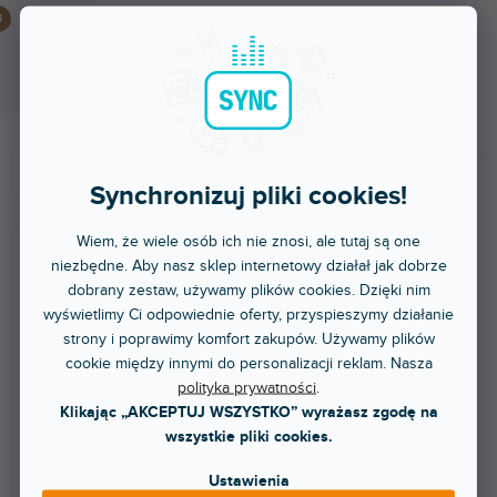
STAGE FS - černá barva
Dostępny w sklepie stacjonarnym
(
1 szt
)
1 222 zł
S
L
o
i
Polecamy
Synchronizuj pliki cookies!
r
s
t
t
NAJTAŃSZE
Wiem, że wiele osób ich nie znosi, ale tutaj są one
o
a
NAJDROŻSZE
niezbędne. Aby nasz sklep internetowy działał jak dobrze
w
p
dobrany zestaw, używamy plików cookies. Dzięki nim
a
r
NAJCZĘŚCIEJ SPRZEDAWANE
wyświetlimy Ci odpowiednie oferty, przyspieszymy działanie
n
o
strony i poprawimy komfort zakupów. Używamy plików
i
d
ALFABETYCZNIE
cookie między innymi do personalizacji reklam. Nasza
e
u
polityka prywatności
.
p
k
Klikając „AKCEPTUJ WSZYSTKO” wyrażasz zgodę na
Battery 400
STAGE FS - bílá barva
r
t
wszystkie pliki cookies.
o
ó
d
w
Ustawienia
u