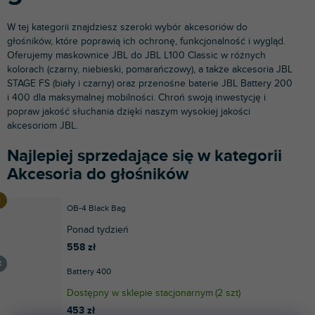
W tej kategorii znajdziesz szeroki wybór akcesoriów do
głośników, które poprawią ich ochronę, funkcjonalność i wygląd.
Oferujemy maskownice JBL do JBL L100 Classic w różnych
kolorach (czarny, niebieski, pomarańczowy), a także akcesoria JBL
STAGE FS (biały i czarny) oraz przenośne baterie JBL Battery 200
i 400 dla maksymalnej mobilności. Chroń swoją inwestycję i
popraw jakość słuchania dzięki naszym wysokiej jakości
akcesoriom JBL.
Najlepiej sprzedające się w kategorii
Akcesoria do głośników
OB-4 Black Bag
Ponad tydzień
558 zł
Battery 400
Dostępny w sklepie stacjonarnym
(
2 szt
)
453 zł