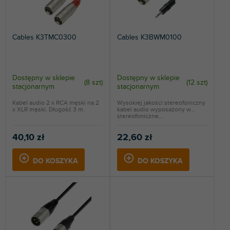
i
d
ALFABETYCZNIE
e
u
p
k
Cables K3TMC0300
Cables K3BWM0100
r
t
o
ó
d
w
u
Dostępny w sklepie
Dostępny w sklepie
(
8 szt
)
(
12 szt
)
k
stacjonarnym
stacjonarnym
t
Kabel audio 2 x RCA męski na 2
Wysokiej jakości stereofoniczny
ó
x XLR męski. Długość 3 m.
kabel audio wyposażony w
w
stereofoniczne...
40,10 zł
22,60 zł
DO KOSZYKA
DO KOSZYKA