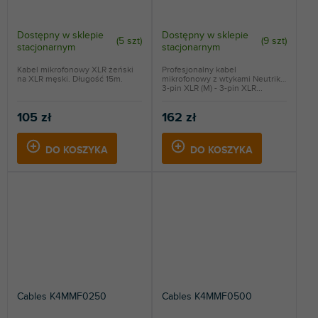
Dostępny w sklepie
Dostępny w sklepie
(
5 szt
)
(
9 szt
)
stacjonarnym
stacjonarnym
Kabel mikrofonowy XLR żeński
Profesjonalny kabel
na XLR męski. Długość 15m.
mikrofonowy z wtykami Neutrik.
3-pin XLR (M) - 3-pin XLR...
105 zł
162 zł
DO KOSZYKA
DO KOSZYKA
Cables K4MMF0250
Cables K4MMF0500