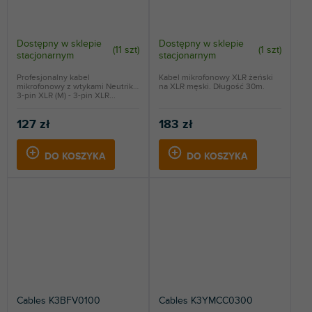
Dostępny w sklepie
Dostępny w sklepie
(
11 szt
)
(
1 szt
)
stacjonarnym
stacjonarnym
Profesjonalny kabel
Kabel mikrofonowy XLR żeński
mikrofonowy z wtykami Neutrik.
na XLR męski. Długość 30m.
3-pin XLR (M) - 3-pin XLR...
127 zł
183 zł
DO KOSZYKA
DO KOSZYKA
Cables K3BFV0100
Cables K3YMCC0300