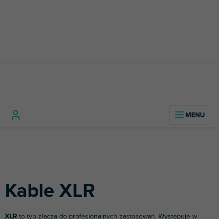
Przejść
do
treści
Technologia
Kable, złącza i
Kable
Home
dźwięku
adaptery
Kable
XLR
Kable XLR
XLR
to typ złącza do profesjonalnych zastosowań. Występuje w