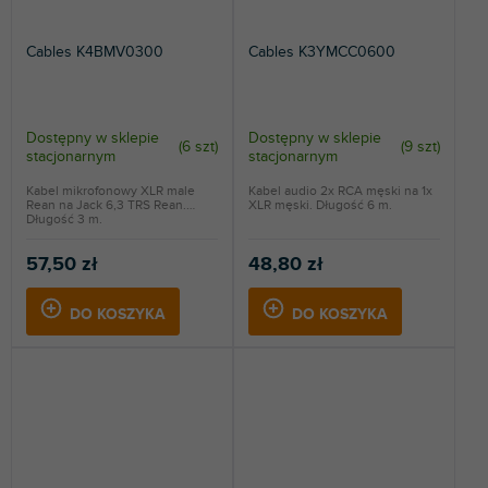
Cables K4BMV0300
Cables K3YMCC0600
Dostępny w sklepie
Dostępny w sklepie
(
6 szt
)
(
9 szt
)
stacjonarnym
stacjonarnym
Kabel mikrofonowy XLR male
Kabel audio 2x RCA męski na 1x
Rean na Jack 6,3 TRS Rean.
XLR męski. Długość 6 m.
Długość 3 m.
57,50 zł
48,80 zł
DO KOSZYKA
DO KOSZYKA