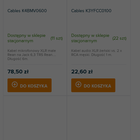
Cables K4BMV0600
Cables K3YFCC0100
Dostępny w sklepie
Dostępny w sklepie
(
11 szt
)
(
22 szt
)
stacjonarnym
stacjonarnym
Kabel mikrofonowy XLR male
Kabel audio XLR żeński vs. 2 x
Rean na Jack 6,3 TRS Rean.
RCA męski. Długość 1 m.
Długość 6m.
78,50 zł
22,60 zł
DO KOSZYKA
DO KOSZYKA