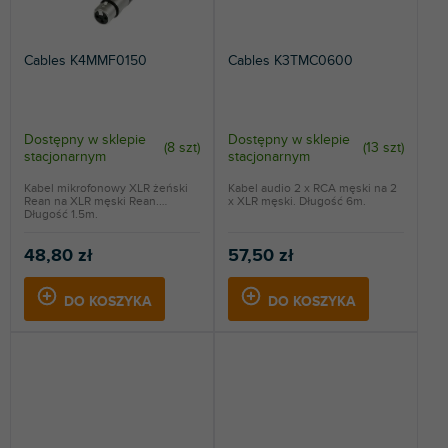
Cables K4MMF0150
Cables K3TMC0600
Dostępny w sklepie
Dostępny w sklepie
(
8 szt
)
(
13 szt
)
stacjonarnym
stacjonarnym
Kabel mikrofonowy XLR żeński
Kabel audio 2 x RCA męski na 2
Rean na XLR męski Rean.
x XLR męski. Długość 6m.
Długość 1.5m.
48,80 zł
57,50 zł
DO KOSZYKA
DO KOSZYKA