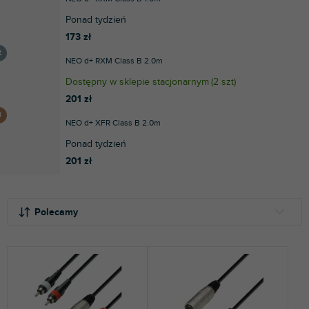
Ponad tydzień
173 zł
NEO d+ RXM Class B 2.0m
Dostępny w sklepie stacjonarnym
(
2 szt
)
201 zł
NEO d+ XFR Class B 2.0m
Ponad tydzień
201 zł
S
L
o
i
Polecamy
r
s
t
t
NAJTAŃSZE
o
a
NAJDROŻSZE
w
p
a
r
NAJCZĘŚCIEJ SPRZEDAWANE
n
o