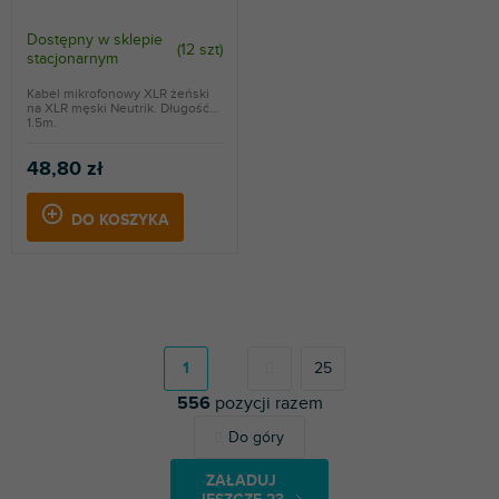
Dostępny w sklepie
(
12 szt
)
stacjonarnym
Kabel mikrofonowy XLR żeński
na XLR męski Neutrik. Długość
1.5m.
48,80 zł
DO KOSZYKA
P
a
g
1
25
i
556
pozycji razem
n
a
K
Do góry
c
o
j
n
a
ZAŁADUJ
t