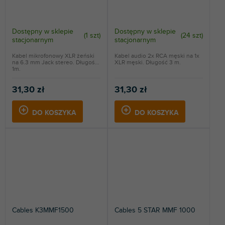
Dostępny w sklepie
Dostępny w sklepie
(
1 szt
)
(
24 szt
)
stacjonarnym
stacjonarnym
Kabel mikrofonowy XLR żeński
Kabel audio 2x RCA męski na 1x
na 6.3 mm Jack stereo. Długość
XLR męski. Długość 3 m.
1m.
31,30 zł
31,30 zł
DO KOSZYKA
DO KOSZYKA
Cables K3MMF1500
Cables 5 STAR MMF 1000