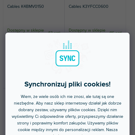
Cables K4BMV0150
Cables K3YFCC0600
Dostępny w sklepie
Dostępny w sklepie
(
13 szt
)
(
16 szt
)
stacjonarnym
stacjonarnym
Kabel mikrofonowy XLR male
Kabel audio XLR żeński vs. 2 x
Rean na Jack 6,3 TRS Rean.
RCA męski. Długość 6 m.
Długość 1.5m.
48,80 zł
48,80 zł
DO KOSZYKA
DO KOSZYKA
Synchronizuj pliki cookies!
Wiem, że wiele osób ich nie znosi, ale tutaj są one
niezbędne. Aby nasz sklep internetowy działał jak dobrze
dobrany zestaw, używamy plików cookies. Dzięki nim
wyświetlimy Ci odpowiednie oferty, przyspieszymy działanie
strony i poprawimy komfort zakupów. Używamy plików
cookie między innymi do personalizacji reklam. Nasza