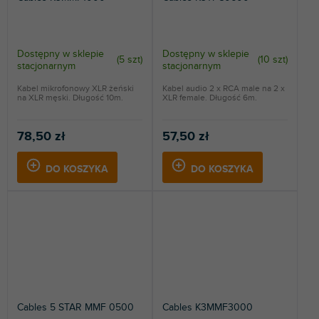
Dostępny w sklepie
Dostępny w sklepie
(
5 szt
)
(
10 szt
)
stacjonarnym
stacjonarnym
Kabel mikrofonowy XLR żeński
Kabel audio 2 x RCA male na 2 x
na XLR męski. Długość 10m.
XLR female. Długość 6m.
78,50 zł
57,50 zł
DO KOSZYKA
DO KOSZYKA
Cables 5 STAR MMF 0500
Cables K3MMF3000