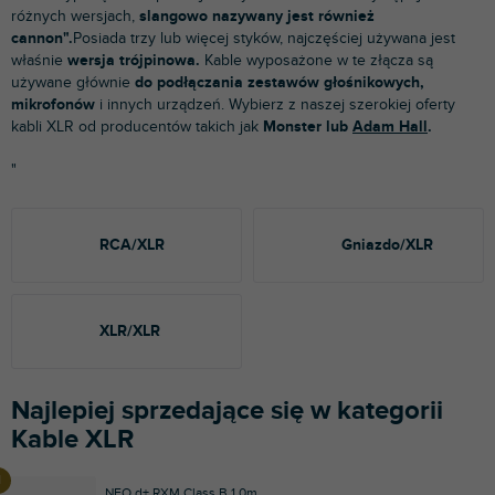
różnych wersjach,
slangowo nazywany jest również
cannon".
Posiada trzy lub więcej styków, najczęściej używana jest
właśnie
wersja trójpinowa.
Kable wyposażone w te złącza są
używane głównie
do podłączania zestawów głośnikowych,
mikrofonów
i innych urządzeń. Wybierz z naszej szerokiej oferty
kabli XLR od producentów takich jak
Monster lub
Adam Hall
.
"
RCA/XLR
Gniazdo/XLR
XLR/XLR
Najlepiej sprzedające się w kategorii
Kable XLR
NEO d+ RXM Class B 1.0m