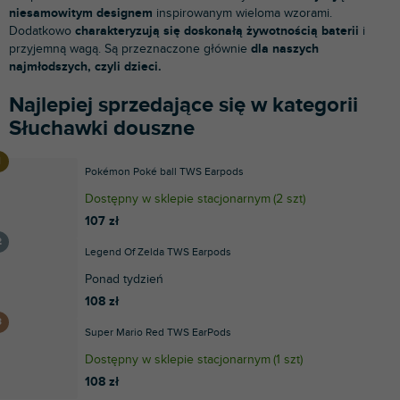
niesamowitym designem
inspirowanym wieloma wzorami.
Dodatkowo
charakteryzują się doskonałą żywotnością baterii
i
przyjemną wagą. Są przeznaczone głównie
dla naszych
najmłodszych, czyli dzieci.
Najlepiej sprzedające się w kategorii
Słuchawki douszne
Pokémon Poké ball TWS Earpods
Dostępny w sklepie stacjonarnym
(
2 szt
)
107 zł
Legend Of Zelda TWS Earpods
Ponad tydzień
108 zł
Super Mario Red TWS EarPods
Dostępny w sklepie stacjonarnym
(
1 szt
)
108 zł