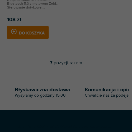
Bluetooth 5.0 z motywem Zelda.
Sterowanie dotykowe,...
108 zł
DO KOSZYKA
7
pozycji razem
K
o
n
t
r
Błyskawiczna dostawa
Komunikacja i opie
o
Wysyłamy do godziny 15:00
Chwalicie nas za podejści
l
k
i
l
i
S
s
Copyright 2026
Profi-dj
. Wszystkie prawa zastrzeżone.
t