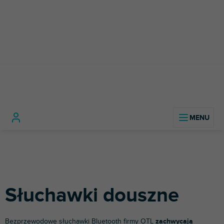
Przejść
do
treści
Home
Dla najmłodszych
Słuchawki douszne
Słuchawki douszne
Bezprzewodowe słuchawki Bluetooth firmy OTL
zachwycają