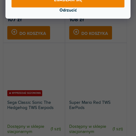
Bluetooth 5.0 z motywem
Bluetooth 5.0 z motywem
Pokémon. Sterowanie
Splatoon. Sterowanie...
Odrzucić
dotykowe,...
107 zł
108 zł
DO KOSZYKA
DO KOSZYKA
🔥 WYPRZEDAŻ SEZONOWA
Sega Classic Sonic The
Super Mario Red TWS
Hedgehog TWS Earpods
EarPods
Dostępny w sklepie
Dostępny w sklepie
(
1 szt
)
(
1 szt
)
stacjonarnym
stacjonarnym