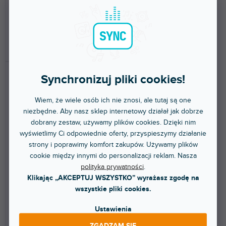
Mario. Sterowanie...
Surprise! Sterowanie...
108 zł
108 zł
DO KOSZYKA
DO KOSZYKA
Synchronizuj pliki cookies!
Wiem, że wiele osób ich nie znosi, ale tutaj są one
niezbędne. Aby nasz sklep internetowy działał jak dobrze
dobrany zestaw, używamy plików cookies. Dzięki nim
wyświetlimy Ci odpowiednie oferty, przyspieszymy działanie
strony i poprawimy komfort zakupów. Używamy plików
🔥 WYPRZEDAŻ SEZONOWA
🔥 WYPRZEDAŻ SEZONOWA
cookie między innymi do personalizacji reklam. Nasza
Pokémon Poké ball TWS
Splatoon TWS Earpods
polityka prywatności
.
Earpods
Klikając „AKCEPTUJ WSZYSTKO” wyrażasz zgodę na
wszystkie pliki cookies.
Dostępny w sklepie
Dostępny w sklepie
(
2 szt
)
(
1 szt
)
Ustawienia
stacjonarnym
stacjonarnym
Bezprzewodowe słuchawki
Słuchawki bezprzewodowe
ZGADZAM SIĘ