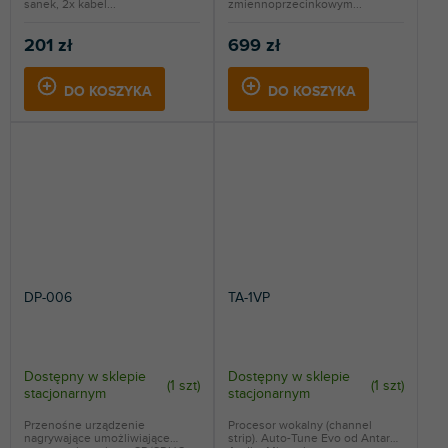
sanek, 2x kabel...
zmiennoprzecinkowym...
201 zł
699 zł
DO KOSZYKA
DO KOSZYKA
DP-006
TA-1VP
Dostępny w sklepie
Dostępny w sklepie
(
1 szt
)
(
1 szt
)
stacjonarnym
stacjonarnym
Przenośne urządzenie
Procesor wokalny (channel
nagrywające umożliwiające
strip). Auto-Tune Evo od Antares