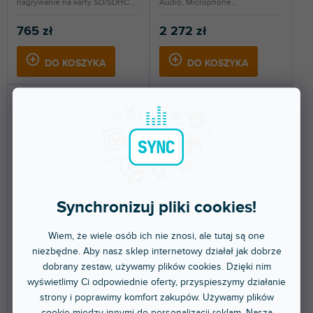
nagrywanie na karty SD/SDHC....
Audio, Microphone...
765 zł
2 272 zł
DO KOSZYKA
DO KOSZYKA
Synchronizuj pliki cookies!
🔥 WYPRZEDAŻ SEZONOWA
CD-200SB
DR-05XP
Wiem, że wiele osób ich nie znosi, ale tutaj są one
niezbędne. Aby nasz sklep internetowy działał jak dobrze
dobrany zestaw, używamy plików cookies. Dzięki nim
Dostępny w sklepie
Dostępny w sklepie
wyświetlimy Ci odpowiednie oferty, przyspieszymy działanie
(
2 szt
)
(
1 szt
)
stacjonarnym
stacjonarnym
strony i poprawimy komfort zakupów. Używamy plików
Odtwarzacz muzyczny z obsługą
Przenośny 2-kanałowy ręczny
cookie między innymi do personalizacji reklam. Nasza