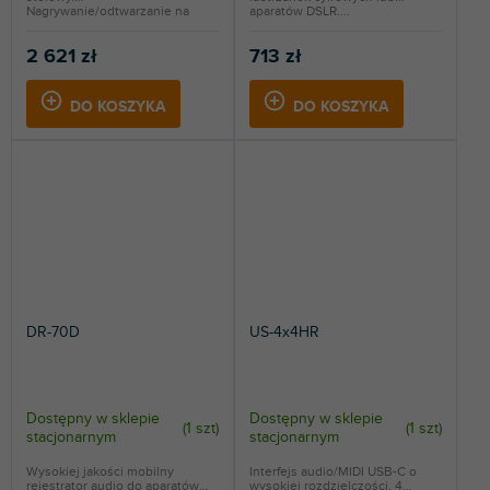
Nagrywanie/odtwarzanie na
aparatów DSLR....
karty...
2 621 zł
713 zł
DO KOSZYKA
DO KOSZYKA
DR-70D
US-4x4HR
Dostępny w sklepie
Dostępny w sklepie
(
1 szt
)
(
1 szt
)
stacjonarnym
stacjonarnym
Wysokiej jakości mobilny
Interfejs audio/MIDI USB-C o
rejestrator audio do aparatów
wysokiej rozdzielczości, 4