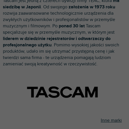
Tascam jest jedną z czterech dywizji firmy TEAC, która
ma
p
siedzibę w Japonii
. Od swojego
założenia w 1973 roku
r
rozwija zaawansowane technologicznie urządzenia dla
o
zwykłych użytkowników i profesjonalistów w przemyśle
d
muzycznym i filmowym. Po
ponad 30 lat
Tascam
u
specjalizuje się w przemyśle muzycznym, w którym jest
k
liderem w dziedzinie rejestratorów i odtwarzaczy do
t
profesjonalnego użytku
. Pomimo wysokiej jakości swoich
ó
produktów, udało im się utrzymać przystępną cenę i jak
w
twierdzi sama firma - te urządzenia pomagają ludziom
zamieniać swoją kreatywność w rzeczywistość.
Inne marki