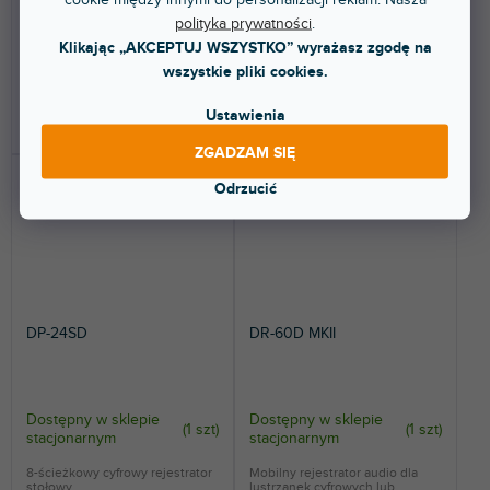
kart SD/SDHC, pamięci USB lub
rejestrator z 32-bitowym
polityka prywatności
.
płyt CD (CD-DA,...
zmiennoprzecinkowym...
Klikając „AKCEPTUJ WSZYSTKO” wyrażasz zgodę na
2 158 zł
455 zł
wszystkie pliki cookies.
Ustawienia
DO KOSZYKA
DO KOSZYKA
ZGADZAM SIĘ
Odrzucić
DP-24SD
DR-60D MKII
Dostępny w sklepie
Dostępny w sklepie
(
1 szt
)
(
1 szt
)
stacjonarnym
stacjonarnym
8-ścieżkowy cyfrowy rejestrator
Mobilny rejestrator audio dla
stołowy.
lustrzanek cyfrowych lub