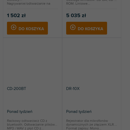
Nagrywanie/odtwarzanie na
ROM. Liniowe...
karty...
1 502 zł
5 035 zł
DO KOSZYKA
DO KOSZYKA
CD-200BT
DR-10X
Ponad tydzień
Ponad tydzień
Rackowy odtwarzacz CD z
Rejestrator dla mikrofonów
bluetooth. Odtwarzanie plików
dynamicznych ze złączem XLR.
MP3 i WAV z płyt CD z...
Format zapisu: Mono...