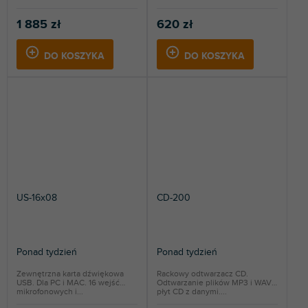
1 885 zł
620 zł
DO KOSZYKA
DO KOSZYKA
US-16x08
CD-200
Ponad tydzień
Ponad tydzień
Zewnętrzna karta dźwiękowa
Rackowy odtwarzacz CD.
USB. Dla PC i MAC. 16 wejść
Odtwarzanie plików MP3 i WAV z
mikrofonowych i...
płyt CD z danymi....