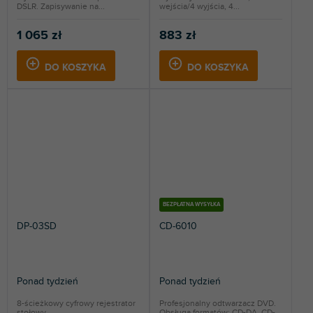
DSLR. Zapisywanie na...
wejścia/4 wyjścia, 4...
1 065 zł
883 zł
DO KOSZYKA
DO KOSZYKA
BEZPŁATNA WYSYŁKA
DP-03SD
CD-6010
Ponad tydzień
Ponad tydzień
8-ścieżkowy cyfrowy rejestrator
Profesjonalny odtwarzacz DVD.
stołowy.
Obsługa formatów: CD-DA, CD-