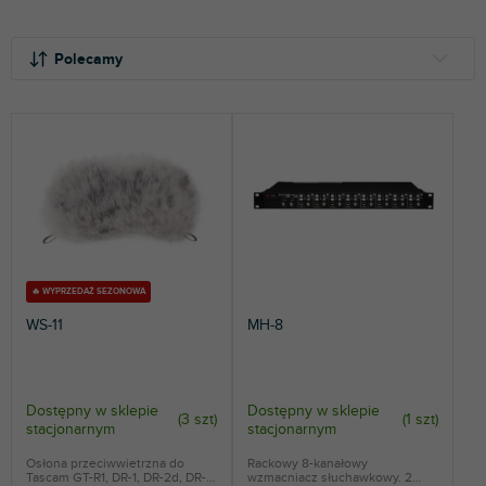
S
o
Polecamy
r
t
NAJTAŃSZE
o
NAJDROŻSZE
w
a
NAJCZĘŚCIEJ SPRZEDAWANE
n
i
ALFABETYCZNIE
e
p
r
🔥 WYPRZEDAŻ SEZONOWA
o
WS-11
MH-8
d
u
k
t
Dostępny w sklepie
Dostępny w sklepie
(
3 szt
)
(
1 szt
)
stacjonarnym
stacjonarnym
ó
w
Osłona przeciwwietrzna do
Rackowy 8-kanałowy
Tascam GT-R1, DR-1, DR-2d, DR-
wzmacniacz słuchawkowy. 2