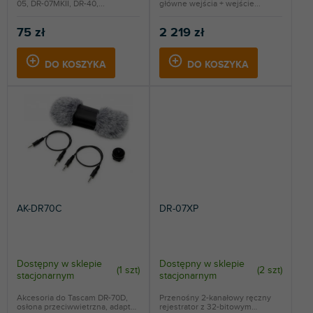
05, DR-07MKII, DR-40,...
główne wejścia + wejście...
75 zł
2 219 zł
DO KOSZYKA
DO KOSZYKA
AK-DR70C
DR-07XP
Dostępny w sklepie
Dostępny w sklepie
(
1 szt
)
(
2 szt
)
stacjonarnym
stacjonarnym
Akcesoria do Tascam DR-70D,
Przenośny 2-kanałowy ręczny
osłona przeciwwietrzna, adapter
rejestrator z 32-bitowym