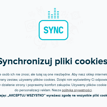
🔥 WYPRZEDAŻ SEZONOWA
 44 eX
HDSPe AIO Pro
pny w sklepie
Dostępny w sklepie
(
2 szt
)
(
jonarnym
stacjonarnym
dźwiękowa PCIe, 4 wejścia/4 wyjścia
Bardzo uniwersalna karta dźwiękowa 
owe, S/PDIF, 24-bit/96kHz,...
Express. 2 wejścia/wyjścia,...
Synchronizuj pliki cookies
 zł
2 899 zł
DO KOSZYKA
DO KOSZYKA
 osób ich nie znosi, ale tutaj są one niezbędne. Aby nasz sklep internet
any zestaw, używamy plików cookies. Dzięki nim wyświetlimy Ci odpowie
 działanie strony i poprawimy komfort zakupów. Używamy plików cookie
do personalizacji reklam. Nasza
polityka prywatności
.
kając „AKCEPTUJ WSZYSTKO” wyrażasz zgodę na wszystkie pliki cook