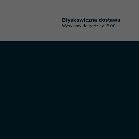
Błyskawiczna dostawa
Wysyłamy do godziny 15:00
S
t
o
p
k
a