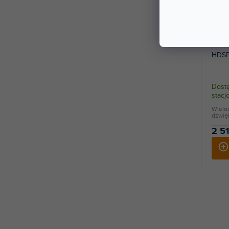
HDSP
Dostę
stac
Wielo
dźwięk
2 51