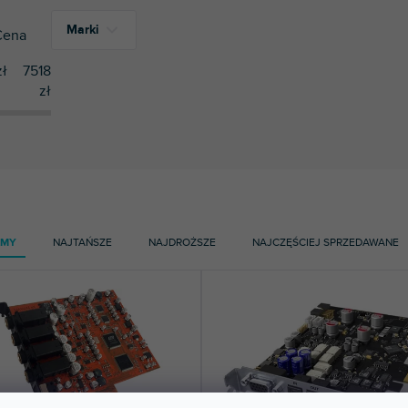
Marki
Cena
ł
7518
zł
1
ESI
1
Focusrite
3
RME
AMY
NAJTAŃSZE
NAJDROŻSZE
NAJCZĘŚCIEJ SPRZEDAWANE