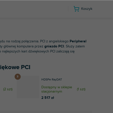
Koszyk
lędu na rodzaj połączenia. PCI z angielskiego
Peripheral
yty głównej komputera przez
gniazdo PCI
. Służy zatem
o najlepszych kart dźwiękowych PCI zaliczają się
źwiękowe PCI
HDSPe RayDAT
Dostępny w sklepie
(
2 szt
)
(
1 szt
)
stacjonarnym
2 517 zł