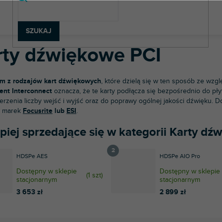
rzęt studyjny
Karty dźwiękowe
Karty dźwiękowe PCI
SZUKAJ
rty dźwiękowe PCI
m z rodzajów kart dźwiękowych
, które dzielą się w ten sposób ze wzg
nt Interconnect
oznacza, że te karty podłącza się bezpośrednio do pł
erzenia liczby wejść i wyjść oraz do poprawy ogólnej jakości dźwięku. D
y marek
Focusrite
lub
ESI
.
piej sprzedające się w kategorii Karty d
HDSPe AES
HDSPe AIO Pro
Dostępny w sklepie
Dostępny w sklepie
(
1 szt
)
stacjonarnym
stacjonarnym
3 653 zł
2 899 zł