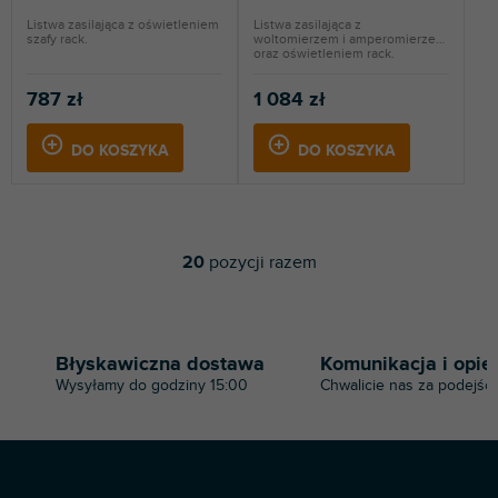
Listwa zasilająca z oświetleniem
Listwa zasilająca z
szafy rack.
woltomierzem i amperomierzem
oraz oświetleniem rack.
787 zł
1 084 zł
DO KOSZYKA
DO KOSZYKA
20
pozycji razem
K
o
n
t
r
Błyskawiczna dostawa
Komunikacja i opie
o
Wysyłamy do godziny 15:00
Chwalicie nas za podejści
l
k
i
l
i
S