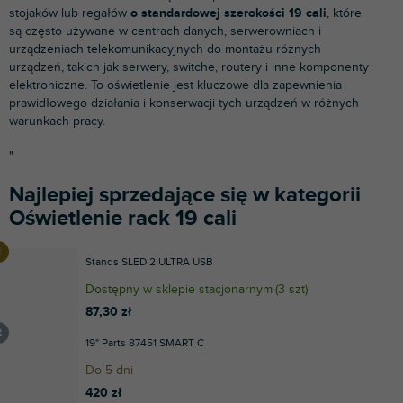
stojaków lub regałów
o standardowej szerokości 19 cali
, które
są często używane w centrach danych, serwerowniach i
urządzeniach telekomunikacyjnych do montażu różnych
urządzeń, takich jak serwery, switche, routery i inne komponenty
elektroniczne. To oświetlenie jest kluczowe dla zapewnienia
prawidłowego działania i konserwacji tych urządzeń w różnych
warunkach pracy.
"
Najlepiej sprzedające się w kategorii
Oświetlenie rack 19 cali
Stands SLED 2 ULTRA USB
Dostępny w sklepie stacjonarnym
(
3 szt
)
87,30 zł
19" Parts 87451 SMART C
Do 5 dni
420 zł