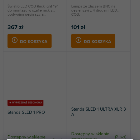
Światło LED COB Racklight 19"
Lampa ze złączem BNC na
do montażu w szafie rack z
gęsiej szyi z 4 diodami LED
podwójną gęsią szyją...
COB.
367 zł
101 zł
DO KOSZYKA
DO KOSZYKA
🔥 WYPRZEDAŻ SEZONOWA
Stands SLED 1 ULTRA XLR 3
Stands SLED 1 PRO
A
Dostępny w sklepie
(
2 szt
)
Dostępny w sklepie
stacjonarnym
(
1 szt
)