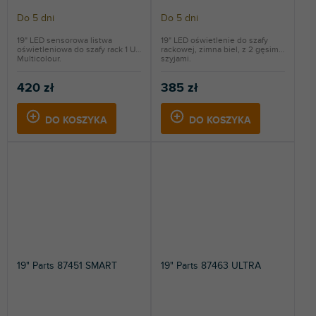
Do 5 dni
Do 5 dni
19" LED sensorowa listwa
19" LED oświetlenie do szafy
oświetleniowa do szafy rack 1 U
rackowej, zimna biel, z 2 gęsimi
Multicolour.
szyjami.
420 zł
385 zł
DO KOSZYKA
DO KOSZYKA
19" Parts 87451 SMART
19" Parts 87463 ULTRA