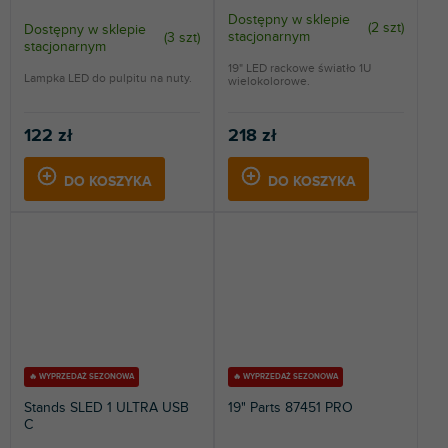
Dostępny w sklepie
(
2 szt
)
Dostępny w sklepie
stacjonarnym
(
3 szt
)
stacjonarnym
19" LED rackowe światło 1U
Lampka LED do pulpitu na nuty.
wielokolorowe.
122 zł
218 zł
DO KOSZYKA
DO KOSZYKA
🔥 WYPRZEDAŻ SEZONOWA
🔥 WYPRZEDAŻ SEZONOWA
Stands SLED 1 ULTRA USB
19" Parts 87451 PRO
C