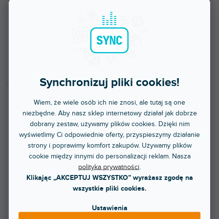
stacjonarnym
Trójkątna lampka XLR na gęsiej
Lampka LED do pulpitu na nuty.
szyi z 4 diodami LED COB.
34,80 zł
119 zł
DO KOSZYKA
DO KOSZYKA
Synchronizuj pliki cookies!
Wiem, że wiele osób ich nie znosi, ale tutaj są one
niezbędne. Aby nasz sklep internetowy działał jak dobrze
dobrany zestaw, używamy plików cookies. Dzięki nim
wyświetlimy Ci odpowiednie oferty, przyspieszymy działanie
strony i poprawimy komfort zakupów. Używamy plików
cookie między innymi do personalizacji reklam. Nasza
polityka prywatności
.
🔥 WYPRZEDAŻ SEZONOWA
🔥 WYPRZEDAŻ SEZONOWA
Klikając „AKCEPTUJ WSZYSTKO” wyrażasz zgodę na
Stands SLED 1 ULTRA XLR 4
Stands SLED 1 ULTRA USB
wszystkie pliki cookies.
A
Ustawienia
Dostępny w sklepie
Dostępny w sklepie