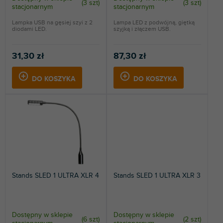
(
3 szt
)
(
3 szt
)
k
stacjonarnym
stacjonarnym
t
Lampka USB na gęsiej szyi z 2
Lampa LED z podwójną, giętką
ó
diodami LED.
szyjką i złączem USB.
w
31,30 zł
87,30 zł
DO KOSZYKA
DO KOSZYKA
Stands SLED 1 ULTRA XLR 4
Stands SLED 1 ULTRA XLR 3
Dostępny w sklepie
Dostępny w sklepie
(
6 szt
)
(
2 szt
)