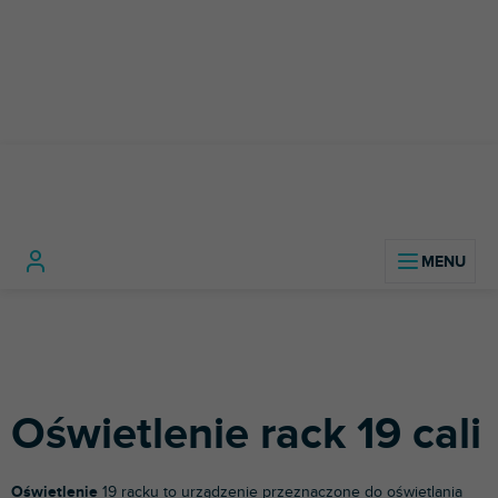
Przejść
do
treści
Materiał
Akcesoria do szaf
Oświetlenie
Home
budowlany
typu rack 19 cali
rack 19 cali
Oświetlenie rack 19 cali
Oświetlenie
19 racku to urządzenie przeznaczone do oświetlania