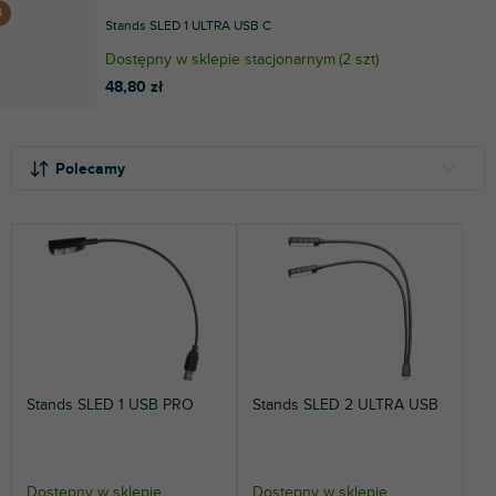
Stands SLED 1 ULTRA USB C
Dostępny w sklepie stacjonarnym
(
2 szt
)
48,80 zł
S
L
o
i
Polecamy
r
s
t
t
NAJTAŃSZE
o
a
NAJDROŻSZE
w
p
a
r
NAJCZĘŚCIEJ SPRZEDAWANE
n
o
i
d
ALFABETYCZNIE
e
u
p
k
Stands SLED 1 USB PRO
Stands SLED 2 ULTRA USB
r
t
o
ó
d
w
u
Dostępny w sklepie
Dostępny w sklepie