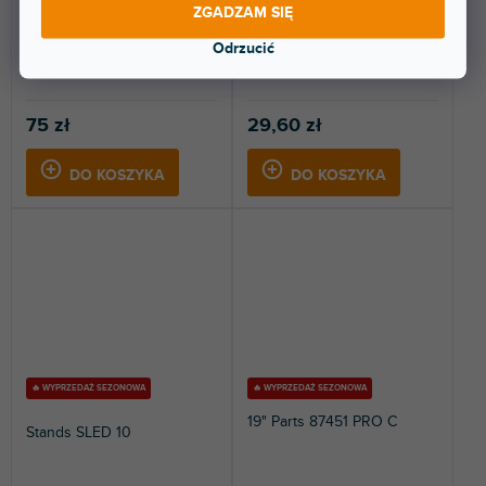
(
4 szt
)
(
3 szt
)
ZGADZAM SIĘ
stacjonarnym
stacjonarnym
Odrzucić
Lampka kątowa XLR na gęsiej
Lampka na gęsiej szyi, złącze
szyi z 4 diodami LED COB.
USB, 4 diody COB LED.
75 zł
29,60 zł
DO KOSZYKA
DO KOSZYKA
🔥 WYPRZEDAŻ SEZONOWA
🔥 WYPRZEDAŻ SEZONOWA
19" Parts 87451 PRO C
Stands SLED 10