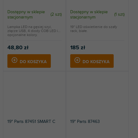
Dostępny w sklepie
Dostępny w sklepie
(
2 szt
)
(
1 szt
)
stacjonarnym
stacjonarnym
Lampka LED na gęsiej szyi,
19" LED oświetlenie do szafy
złącze USB, 4 diody COB LED i
rack, białe.
opcjonalne kolory.
48,80 zł
185 zł
DO KOSZYKA
DO KOSZYKA
19" Parts 87451 SMART C
19" Parts 87463