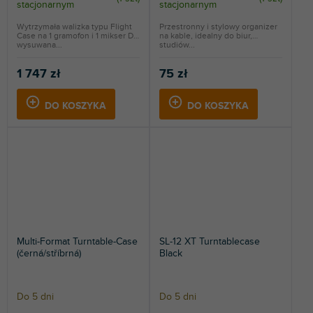
stacjonarnym
stacjonarnym
Wytrzymała walizka typu Flight
Przestronny i stylowy organizer
Case na 1 gramofon i 1 mikser DJ,
na kable, idealny do biur,
wysuwana...
studiów...
1 747 zł
75 zł
DO KOSZYKA
DO KOSZYKA
Multi-Format Turntable-Case
SL-12 XT Turntablecase
(černá/stříbrná)
Black
Do 5 dni
Do 5 dni