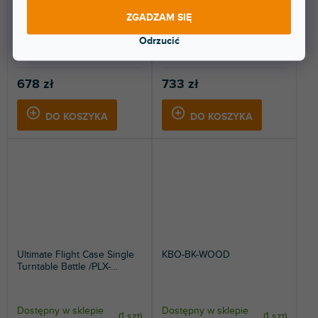
Dostępny w sklepie
Dostępny w sklepie
(
8 szt
)
(
1 szt
)
stacjonarnym
stacjonarnym
ZGADZAM SIĘ
Flight Case na gramofon, 2×
Wytrzymała, lekka aluminiowa
Odrzucić
zamek motylkowy, składany
walizka typu Flight Case dla
uchwyt.
PIONEER PLX-CRSS12....
678 zł
733 zł
DO KOSZYKA
DO KOSZYKA
Ultimate Flight Case Single
KBO-BK-WOOD
Turntable Battle /PLX-
CRSS12 & 10"/12" Mixer
Black Plus (L,T&W)
Dostępny w sklepie
Dostępny w sklepie
(
1 szt
)
(
1 szt
)