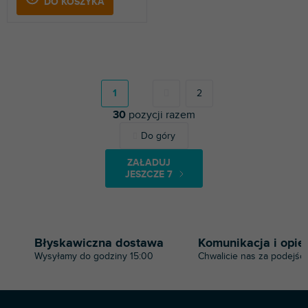
DO KOSZYKA
P
a
g
1
2
i
30
pozycji razem
n
a
K
Do góry
c
o
j
n
a
ZAŁADUJ
t
JESZCZE 7
r
o
l
k
i
Błyskawiczna dostawa
Komunikacja i opie
l
Wysyłamy do godziny 15:00
Chwalicie nas za podejści
i
s
t
y