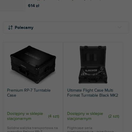
614 zł
S
L
o
i
Polecamy
r
s
t
t
NAJTAŃSZE
o
a
NAJDROŻSZE
w
p
a
r
NAJCZĘŚCIEJ SPRZEDAWANE
n
o
i
d
ALFABETYCZNIE
e
u
p
k
Premium RP-7 Turntable
Ultimate Flight Case Multi
r
t
Case
Format Turntable Black MK2
o
ó
d
w
u
Dostępny w sklepie
Dostępny w sklepie
(
4 szt
)
(
2 szt
)
k
stacjonarnym
stacjonarnym
t
Solidna walizka transportowa na
Flightcase seria
ó
gramofon Reloop RP-7.
przetransportuje i przechowa