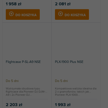
1 958 zł
2 081 zł
DO KOSZYKA
DO KOSZYKA
Flightcase P-SL-A9 NSE
PLX-1900 Plus NSE
Do 5 dni
Do 5 dni
Wytrzymała obudowa typu
Kompaktowa walizka idealna dla
flightcase dla Pioneer DJ DJM-
2 x gramofonów, takich jak
A9 i 2x Pioneer DJ...
Pioneer PLX-1000...
2 203 zł
1 993 zł