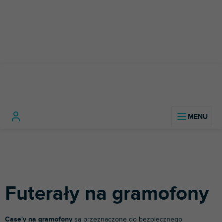
Przejść
do
treści
Sprzęt DJ-
Gramofony DJ-
Futerały na
Home
ski
skie
gramofony
Futerały na gramofony
Case'y na gramofony
są przeznaczone do bezpiecznego