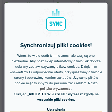
Dostępny w sklepie
Dostępny w sklepie
(
2 szt
)
(
1 szt
)
stacjonarnym
stacjonarnym
Flightcase seria
Flightcase seria
przetransportuje i przechowa
przetransportuje i przechowa
Twój sprzęt zawsze w
Twój sprzęt zawsze w
całkowitym...
całkowitym...
1 471 zł
1 429 zł
Synchronizuj pliki cookies!
DO KOSZYKA
DO KOSZYKA
Wiem, że wiele osób ich nie znosi, ale tutaj są one
niezbędne. Aby nasz sklep internetowy działał jak dobrze
dobrany zestaw, używamy plików cookies. Dzięki nim
wyświetlimy Ci odpowiednie oferty, przyspieszymy działanie
strony i poprawimy komfort zakupów. Używamy plików
cookie między innymi do personalizacji reklam. Nasza
polityka prywatności
.
TURNTABLE PRO BK/SLV
Ultimate Pick Foam Flight
Klikając „AKCEPTUJ WSZYSTKO” wyrażasz zgodę na
Case Pioneer PLX-CRSS12
wszystkie pliki cookies.
black
Ustawienia