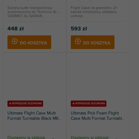
Solidny kufer transportowy
Flight Case na gramofon, 2×
przeznaczony do Technics SL-
zamek motylkowy, składany
1200MK7, SL-1200GR,...
uchwyt.
448 zł
593 zł
DO KOSZYKA
DO KOSZYKA
🔥 WYPRZEDAŻ SEZONOWA
🔥 WYPRZEDAŻ SEZONOWA
Ultimate Flight Case Multi
Ultimate Pick Foam Flight
Format Turntable Black MK2
Case Multi Format Turntable
Plus
Silver
Dostępny w sklepie
Dostępny w sklepie