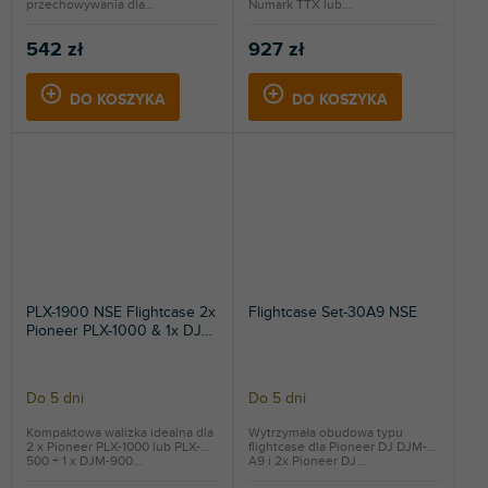
przechowywania dla...
Numark TTX lub...
542 zł
927 zł
DO KOSZYKA
DO KOSZYKA
PLX-1900 NSE Flightcase 2x
Flightcase Set-30A9 NSE
Pioneer PLX-1000 & 1x DJM-
900 NXS2
Do 5 dni
Do 5 dni
Kompaktowa walizka idealna dla
Wytrzymała obudowa typu
2 x Pioneer PLX-1000 lub PLX-
flightcase dla Pioneer DJ DJM-
500 + 1 x DJM-900...
A9 i 2x Pioneer DJ...