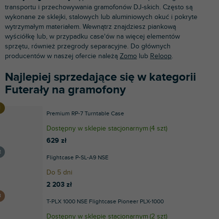
transportu i przechowywania gramofonów DJ-skich. Często są
wykonane ze sklejki, stalowych lub aluminiowych okuć i pokryte
wytrzymałym materiałem. Wewnątrz znajdziesz piankową
wyściółkę lub, w przypadku case'ów na więcej elementów
sprzętu, również
przegrody separacyjne. Do głównych
producentów w naszej ofercie należą
Zomo
lub
Reloop
.
Najlepiej sprzedające się w kategorii
Futerały na gramofony
Premium RP-7 Turntable Case
Dostępny w sklepie stacjonarnym
(
4 szt
)
629 zł
Flightcase P-SL-A9 NSE
Do 5 dni
2 203 zł
T-PLX 1000 NSE Flightcase Pioneer PLX-1000
Dostępny w sklepie stacjonarnym
(
2 szt
)