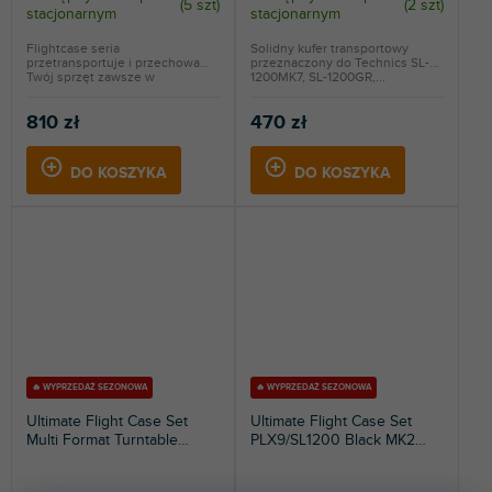
(
5 szt
)
(
2 szt
)
stacjonarnym
stacjonarnym
Flightcase seria
Solidny kufer transportowy
przetransportuje i przechowa
przeznaczony do Technics SL-
Twój sprzęt zawsze w
1200MK7, SL-1200GR,...
całkowitym...
810 zł
470 zł
DO KOSZYKA
DO KOSZYKA
🔥 WYPRZEDAŻ SEZONOWA
🔥 WYPRZEDAŻ SEZONOWA
Ultimate Flight Case Set
Ultimate Flight Case Set
Multi Format Turntable
PLX9/SL1200 Black MK2
Battle & 10”/12” Mixer Black
Plus
Plus