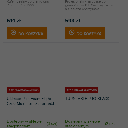
Kufer idealny do gramofonu
Profesjonalny hardcase do
Pioneer PLX-1000.
gramofonów DJ. Case wyróżnia
się bardzo wytrzymałą...
614 zł
593 zł
DO KOSZYKA
DO KOSZYKA
🔥 WYPRZEDAŻ SEZONOWA
🔥 WYPRZEDAŻ SEZONOWA
Ultimate Pick Foam Flight
TURNTABLE PRO BLACK
Case Multi Format Turntable
Black
Dostępny w sklepie
Dostępny w sklepie
(
3 szt
)
(
2 szt
)
stacjonarnym
stacjonarnym