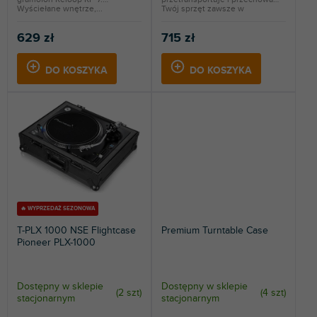
w
Wyściełane wnętrze,...
Twój sprzęt zawsze w
całkowitym...
629 zł
715 zł
DO KOSZYKA
DO KOSZYKA
🔥 WYPRZEDAŻ SEZONOWA
T-PLX 1000 NSE Flightcase
Premium Turntable Case
Pioneer PLX-1000
Dostępny w sklepie
Dostępny w sklepie
(
2 szt
)
(
4 szt
)
stacjonarnym
stacjonarnym