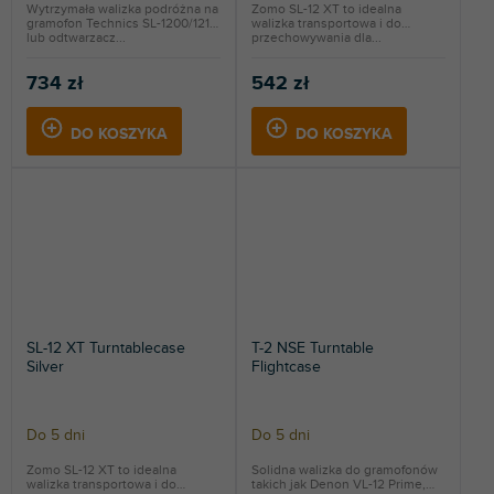
Wytrzymała walizka podróżna na
Zomo SL-12 XT to idealna
gramofon Technics SL-1200/1210
walizka transportowa i do
lub odtwarzacz...
przechowywania dla...
734 zł
542 zł
DO KOSZYKA
DO KOSZYKA
SL-12 XT Turntablecase
T-2 NSE Turntable
Silver
Flightcase
Do 5 dni
Do 5 dni
Zomo SL-12 XT to idealna
Solidna walizka do gramofonów
walizka transportowa i do
takich jak Denon VL-12 Prime,