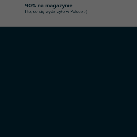
90% na magazynie
I to, co się wydarzyło w Polsce :-)
Opracował Shoptet Premium