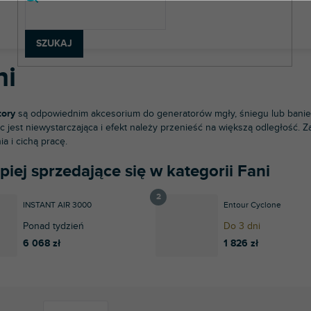
chnologia oświetleniowa
Akcesoria oświetleniowe
Fani
SZUKAJ
ni
tory
są odpowiednim akcesorium do generatorów mgły, śniegu lub baniek
c jest niewystarczająca i efekt należy przenieść na większą odległość.
a i cichą pracę.
piej sprzedające się w kategorii Fani
INSTANT AIR 3000
Entour Cyclone
Ponad tydzień
Do 3 dni
6 068 zł
1 826 zł