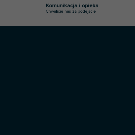
t
Komunikacja i opieka
r
Chwalicie nas za podejście
o
l
k
i
l
i
s
t
y