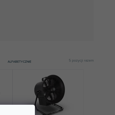
5
pozycji razem
ALFABETYCZNIE