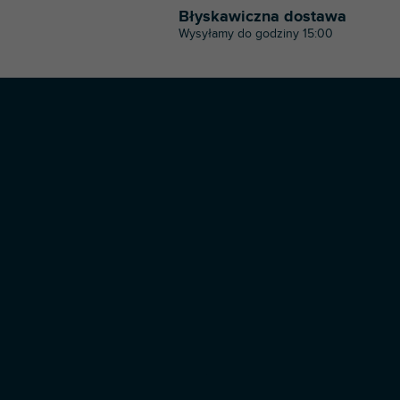
Błyskawiczna dostawa
Wysyłamy do godziny 15:00
S
t
o
p
k
a
Copyright 2026
Profi-dj
. Wszystkie prawa zastrzeżone.