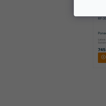
RF-30
Ponad
Łatwa 
Solid
745