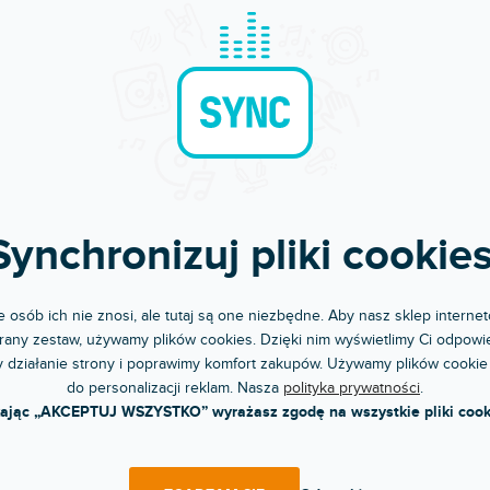
RABAT
YPRZEDAŻ SEZONOWA
ANT AIR 2000 PRO
Entour Cyclone
pny w sklepie
(
1 szt
)
jonarnym
Do 3 dni
y, profesjonalny wentylator, który
Mobilny wentylator DMX. Solidnie
 wysoki przepływ powietrza 56...
skonstruowana maszyna wyposażona
metalowe...
3 zł
1 826 zł
Synchronizuj pliki cookies
DO KOSZYKA
DO KOSZYKA
 osób ich nie znosi, ale tutaj są one niezbędne. Aby nasz sklep internet
any zestaw, używamy plików cookies. Dzięki nim wyświetlimy Ci odpowie
 działanie strony i poprawimy komfort zakupów. Używamy plików cookie
do personalizacji reklam. Nasza
polityka prywatności
.
kając „AKCEPTUJ WSZYSTKO” wyrażasz zgodę na wszystkie pliki cook