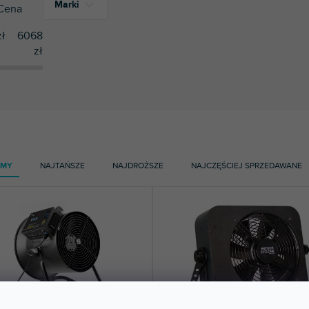
Marki
Cena
ł
6068
zł
1
ADJ
2
Cameo
2
Eurolite
AMY
NAJTAŃSZE
NAJDROŻSZE
NAJCZĘŚCIEJ SPRZEDAWANE