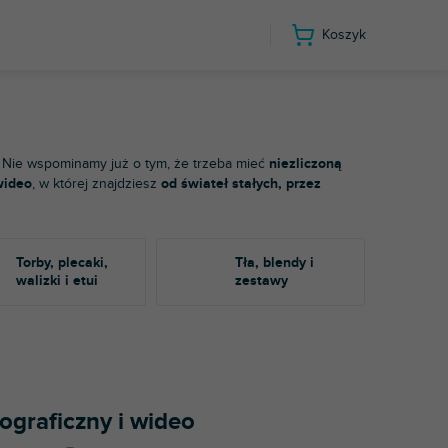
Koszyk
 Nie wspominamy już o tym, że trzeba mieć
niezliczoną
wideo
, w której znajdziesz
od świateł stałych, przez
Torby, plecaki,
Tła, blendy i
walizki i etui
zestawy
tograficzny i wideo