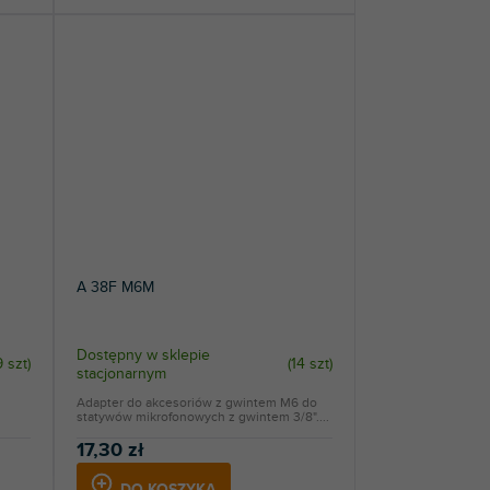
A 38F M6M
Dostępny w sklepie
9 szt
)
(
14 szt
)
stacjonarnym
Adapter do akcesoriów z gwintem M6 do
statywów mikrofonowych z gwintem 3/8"....
17,30 zł
DO KOSZYKA