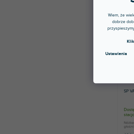
Wiem, że wiele
dobrze dobr
przyspieszymy
Kli
Ustawienia
SP V
Dostę
stac
Nóżka
głośn