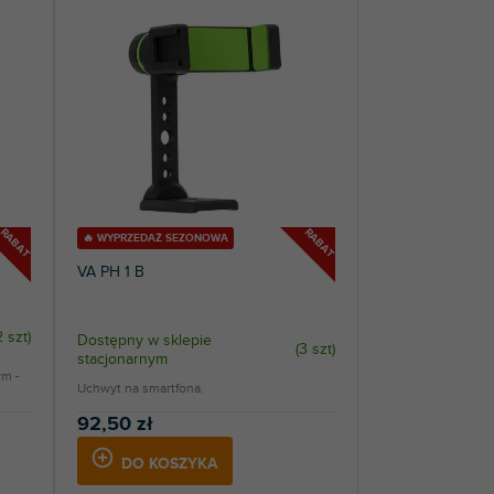
RABAT
RABAT
🔥 WYPRZEDAŻ SEZONOWA
VA PH 1 B
2 szt
)
Dostępny w sklepie
(
3 szt
)
stacjonarnym
ym -
Uchwyt na smartfona.
92,50 zł
DO KOSZYKA