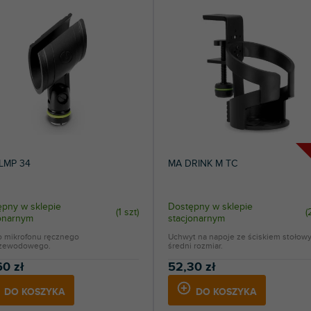
8
DJI
28
Gravity
1
IK Multimedia
5
König & Meyer
1
LD Systems
7
Lewitt
LMP 34
MA DRINK M TC
2
Mackie
720
Manfrotto
pny w sklepie
Dostępny w sklepie
(
1 szt
)
(
jonarnym
stacjonarnym
10
Mozos
do mikrofonu ręcznego
Uchwyt na napoje ze ściskiem stołow
zewodowego.
średni rozmiar.
1
Neumann
60 zł
52,30 zł
20
Rode
DO KOSZYKA
DO KOSZYKA