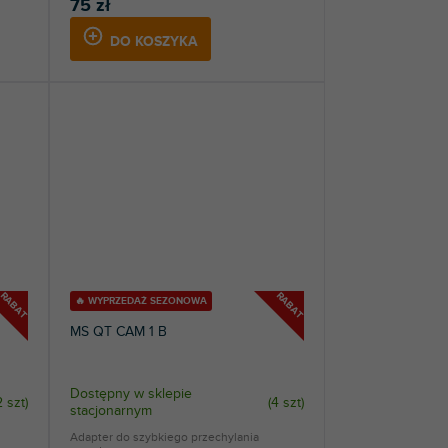
75 zł
DO KOSZYKA
RABAT
RABAT
🔥 WYPRZEDAŻ SEZONOWA
MS QT CAM 1 B
Dostępny w sklepie
2 szt
)
(
4 szt
)
stacjonarnym
Adapter do szybkiego przechylania