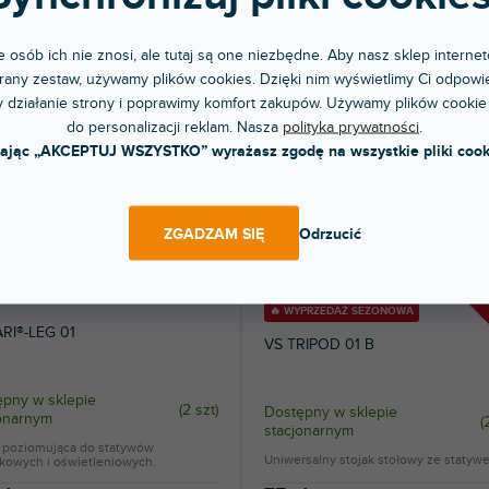
DO KOSZYKA
DO KOSZYKA
 osób ich nie znosi, ale tutaj są one niezbędne. Aby nasz sklep internet
any zestaw, używamy plików cookies. Dzięki nim wyświetlimy Ci odpowie
 działanie strony i poprawimy komfort zakupów. Używamy plików cookie
do personalizacji reklam. Nasza
polityka prywatności
.
kając „AKCEPTUJ WSZYSTKO” wyrażasz zgodę na wszystkie pliki cook
ZGADZAM SIĘ
Odrzucić
🔥 WYPRZEDAŻ SEZONOWA
ARI®-LEG 01
VS TRIPOD 01 B
pny w sklepie
(
2 szt
)
Dostępny w sklepie
jonarnym
(
stacjonarnym
 poziomująca do statywów
Uniwersalny stojak stołowy ze statyw
ikowych i oświetleniowych.