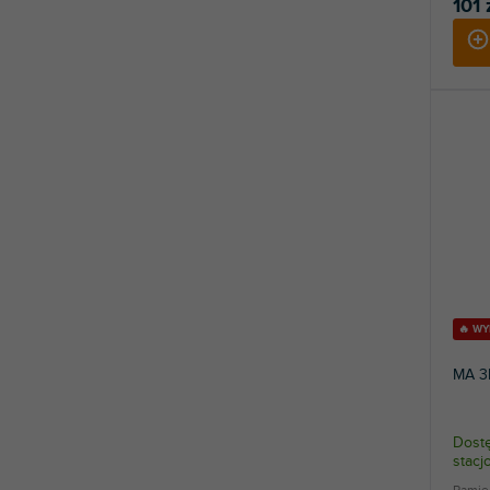
101 
🔥 W
MA 3
Dostę
stac