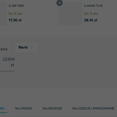
A 38F 58M
A M10M TV16
Do 5 dni
Do 5 dni
17,30 zł
26,10 zł
Marki
Cena
22304
zł
4
Adam Hall
2
AKG
1
Apogee
1
Avenger
16
BOYA
AMY
NAJTAŃSZE
NAJDROŻSZE
NAJCZĘŚCIEJ SPRZEDAWANE