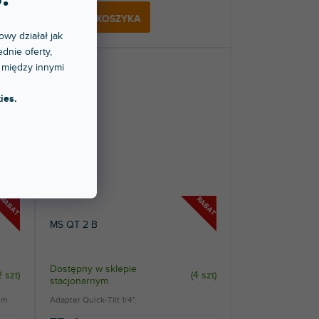
DO KOSZYKA
owy działał jak
dnie oferty,
 między innymi
ies.
RABAT
RABAT
MS QT 2 B
Dostępny w sklepie
2 szt
)
(
4 szt
)
stacjonarnym
em.
Adapter Quick-Tilt 1/4".