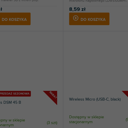
Traveler 3D z filtrem pop.
mikrofonu nagłownego LDWS100MH1.
ł
8,59 zł
DO KOSZYKA
DO KOSZYKA
RABAT
YPRZEDAŻ SEZONOWA
Wireless Micro (USB-C, black)
ds DSM 45 B
Dostępny w sklepie
(
pny w sklepie
stacjonarnym
(
3 szt
)
jonarnym