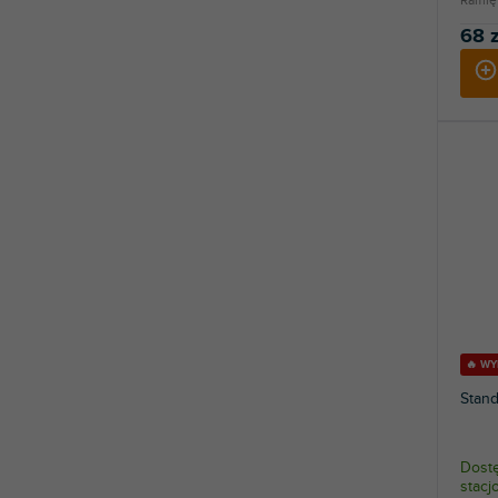
Ramię 
68 z
🔥 W
Stan
Dostę
stac