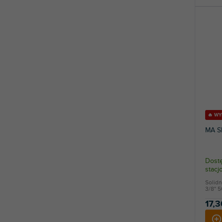
🔥 W
MA S
Dostę
stac
Solid
3/8" 
17,3