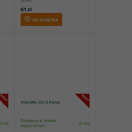
aparatu.
61 zł
DO KOSZYKA
RABAT
RABAT
VideoMic GO II (Helix)
Dostępny w sklepie
9 szt
)
(
3 szt
)
stacjonarnym