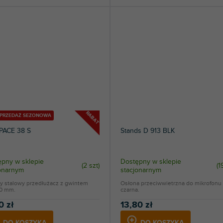
43
Sennheiser
1
Shure
7
Superlux
RABAT
YPRZEDAŻ SEZONOWA
PACE 38 S
Stands D 913 BLK
pny w sklepie
Dostępny w sklepie
(
2 szt
)
(
1
jonarnym
stacjonarnym
ny stalowy przedłużacz z gwintem
Osłona przeciwwietrzna do mikrofonu
50 mm.
czarna.
0 zł
13,80 zł
DO KOSZYKA
DO KOSZYKA