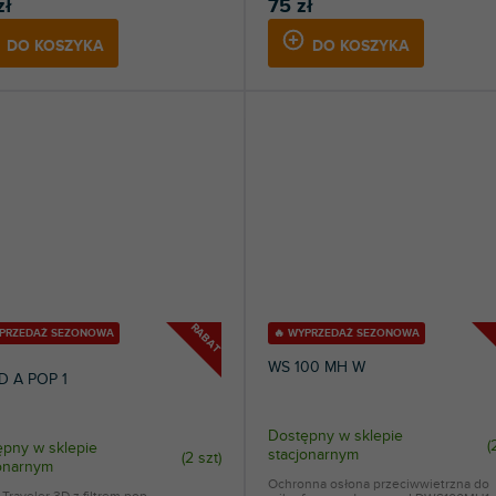
zł
75 zł
DO KOSZYKA
DO KOSZYKA
RABAT
YPRZEDAŻ SEZONOWA
🔥 WYPRZEDAŻ SEZONOWA
WS 100 MH W
D A POP 1
Dostępny w sklepie
(
pny w sklepie
stacjonarnym
(
2 szt
)
jonarnym
Ochronna osłona przeciwwietrzna do