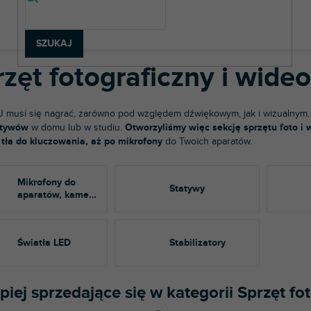
rzęt fotograficzny i wideo
SZUKAJ
zęt fotograficzny i wideo
 musi się nagrać, zarówno pod względem dźwiękowym, jak i wizualnym.
atywów
w domu lub w studiu.
Otworzyliśmy więc sekcję sprzętu foto i 
 tła do kluczowania, aż po mikrofony
do Twoich aparatów.
Mikrofony do
Statywy
aparatów, kamer i
telefonów
Światła LED
Stabilizatory
piej sprzedające się w kategorii Sprzęt fo