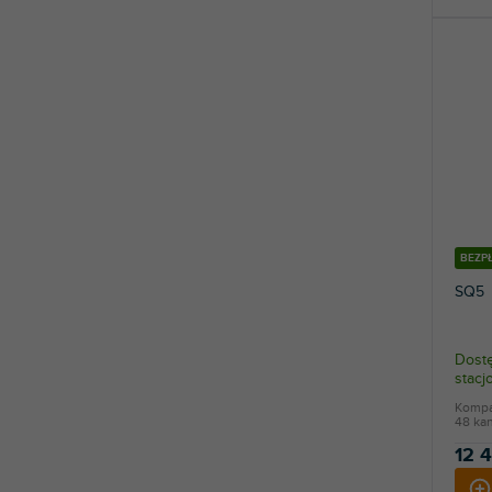
BEZP
SQ5
Dostę
stac
Kompak
48 kan
12 4