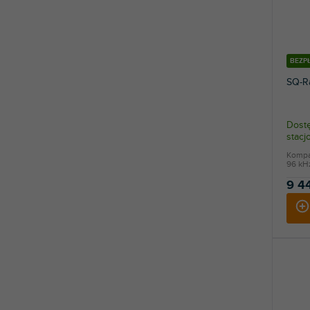
BEZP
SQ-R
Dostę
stac
Kompa
96 kHz
9 4