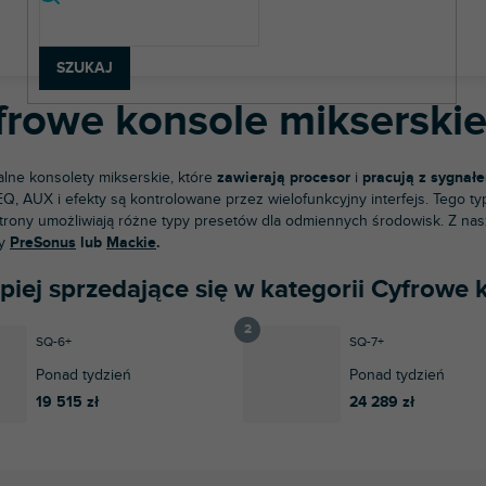
chnologia dźwięku
Konsole do miksowania dźwięku
Cyfrowe kons
SZUKAJ
frowe konsole mikserski
alne konsolety mikserskie, które
zawierają procesor
i
pracują z sygnał
EQ, AUX i efekty są kontrolowane przez wielofunkcyjny interfejs. Tego t
strony umożliwiają różne typy presetów dla odmiennych środowisk. Z nas
y
PreSonus
lub
Mackie
.
piej sprzedające się w kategorii Cyfrowe 
SQ-6+
SQ-7+
Ponad tydzień
Ponad tydzień
19 515 zł
24 289 zł