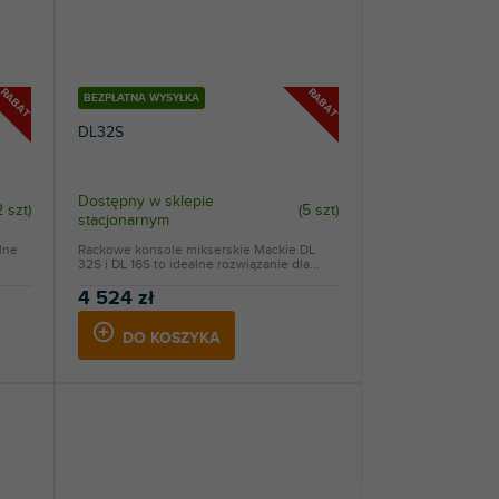
RABAT
RABAT
BEZPŁATNA WYSYŁKA
DL32S
Dostępny w sklepie
2 szt
)
(
5 szt
)
stacjonarnym
lne
Rackowe konsole mikserskie Mackie DL
32S i DL 16S to idealne rozwiązanie dla...
4 524 zł
DO KOSZYKA