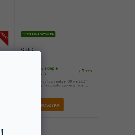
RABAT
BEZPŁATNA WYSYŁKA
Qu-5D
Dostępny w sklepie
1 szt
)
(
15 szt
)
stacjonarnym
ie
Kompaktowy cyfrowy mikser 38 wejść/24
...
wyjść 96 kHz. 17x zmotoryzowany fader,...
9 512 zł
DO KOSZYKA
!