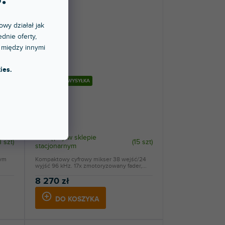
owy działał jak
dnie oferty,
 między innymi
ies.
RABAT
BEZPŁATNA WYSYŁKA
Qu-5
Dostępny w sklepie
1 szt
)
(
15 szt
)
stacjonarnym
nym
Kompaktowy cyfrowy mikser 38 wejść/24
wyjść 96 kHz. 17x zmotoryzowany fader,...
8 270 zł
DO KOSZYKA