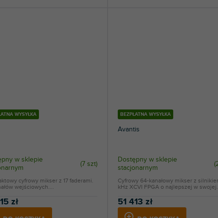
ŁATNA WYSYŁKA
BEZPŁATNA WYSYŁKA
Avantis
pny w sklepie
Dostępny w sklepie
(
7 szt
)
(
jonarnym
stacjonarnym
towy cyfrowy mikser z 17 faderami.
Cyfrowy 64-kanałowy mikser z silniki
ałów wejściowych....
kHz XCVI FPGA o najlepszej w swojej.
15 zł
51 413 zł