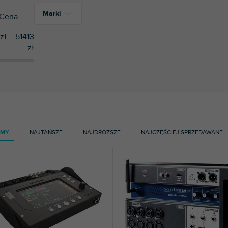
Marki
Cena
zł
51413
zł
22
Allen & Heath
1
Korg
5
Mackie
9
Soundcraft
AMY
NAJTAŃSZE
NAJDROŻSZE
NAJCZĘŚCIEJ SPRZEDAWANE