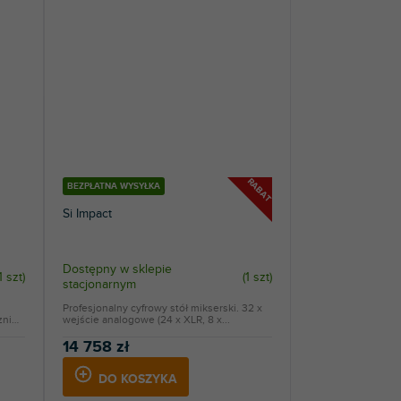
RABAT
BEZPŁATNA WYSYŁKA
Si Impact
Dostępny w sklepie
1 szt
)
(
1 szt
)
stacjonarnym
Profesjonalny cyfrowy stół mikserski. 32 x
znie
wejście analogowe (24 x XLR, 8 x...
14 758 zł
DO KOSZYKA