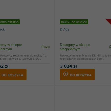
ŁATNA WYSYŁKA
BEZPŁATNA WYSYŁKA
ack
DL16S
pny w sklepie
Dostępny w sklepie
(
1 szt
)
(
jonarnym
stacjonarnym
ktowy cyfrowy mikser do racka, 4U,
Rackowy mikser Mackie DL 16S to idea
, do 48x wejść, 12x wyjść, SQ...
rozwiązanie dla nowoczesnego...
42 zł
3 024 zł
DO KOSZYKA
DO KOSZYKA