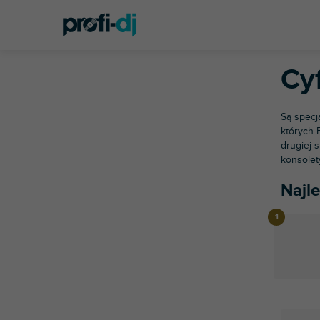
P
Przejść
a
do
s
treści
Home
Te
e
k
Cy
b
o
c
Są specj
z
których 
drugiej 
n
konsolet
y
Najle
L