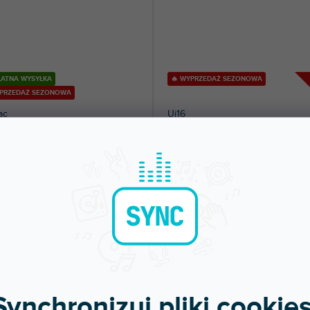
ŁATNA WYSYŁKA
🔥 WYPRZEDAŻ SEZONOWA
YPRZEDAŻ SEZONOWA
ac
Ui16
pny w sklepie
Dostępny w sklepie
(
1 szt
)
(
jonarnym
stacjonarnym
ktowy cyfrowy mikser dla występów
16-kanałowy cyfrowy mikser. Sterowan
, studia i instalacji. 22...
WiFi przez przeglądarkę internetową. 3
9 zł
2 009 zł
DO KOSZYKA
DO KOSZYKA
Synchronizuj pliki cookies