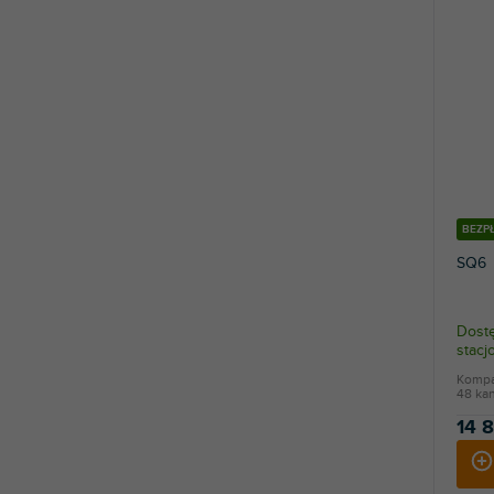
BEZP
SQ6
Dostę
stac
Kompa
48 kan
14 8