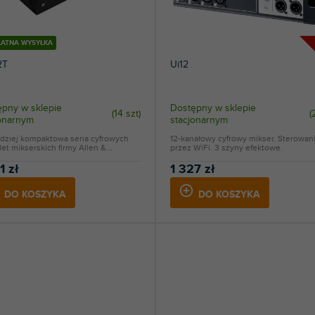
ŁATNA WYSYŁKA
2T
Ui12
pny w sklepie
Dostępny w sklepie
(
14 szt
)
(
jonarnym
stacjonarnym
rdziej kompaktowa seria cyfrowych
12-kanałowy cyfrowy mikser. Sterowan
et mikserskich firmy Allen &...
przez WiFi. 3 szyny efektowe.
1 zł
1 327 zł
DO KOSZYKA
DO KOSZYKA