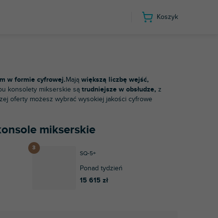
Koszyk
ole mikserskie
e
em w formie cyfrowej.
Mają
większą liczbę wejść,
ypu konsolety mikserskie są
trudniejsze w obsłudze,
z
zej oferty możesz wybrać wysokiej jakości cyfrowe
konsole mikserskie
SQ-5+
Ponad tydzień
15 615 zł