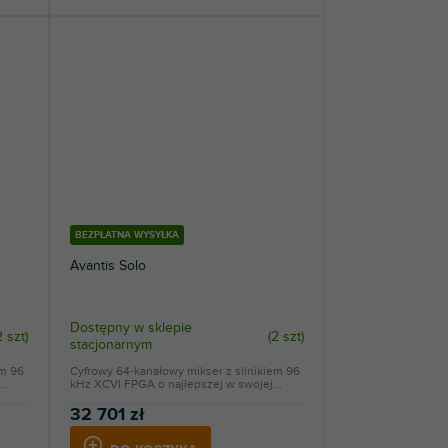
BEZPŁATNA WYSYŁKA
Avantis Solo
Dostępny w sklepie
2 szt
)
(
2 szt
)
stacjonarnym
em 96
Cyfrowy 64-kanałowy mikser z silnikiem 96
..
kHz XCVI FPGA o najlepszej w swojej...
32 701 zł