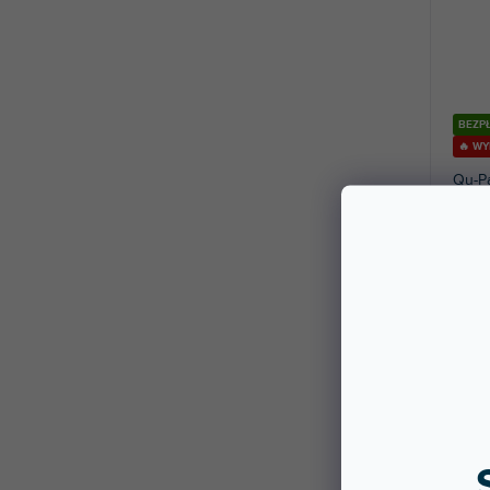
BEZP
🔥 W
Qu-P
Dostę
stac
Kompa
na żywo
6 11