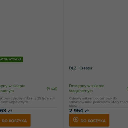
ŁATNA WYSYŁKA
DLZ | Creator
pny w sklepie
Dostępny w sklepie
(
4 szt
)
(
jonarnym
stacjonarnym
ktowy cyfrowy mikser z 25 faderami.
Cyfrowy mikser podcastowy do
ałów wejściowych....
streamowania i podcastów, który znac
ułatwi...
63 zł
2 954 zł
DO KOSZYKA
DO KOSZYKA