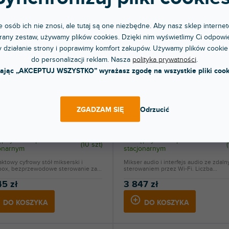
 osób ich nie znosi, ale tutaj są one niezbędne. Aby nasz sklep internet
any zestaw, używamy plików cookies. Dzięki nim wyświetlimy Ci odpowie
 działanie strony i poprawimy komfort zakupów. Używamy plików cookie
do personalizacji reklam. Nasza
polityka prywatności
.
kając „AKCEPTUJ WSZYSTKO” wyrażasz zgodę na wszystkie pliki cook
ŁATNA WYSYŁKA
BEZPŁATNA WYSYŁKA
YPRZEDAŻ SEZONOWA
B
Ui24R
ZGADZAM SIĘ
Odrzucić
pny w sklepie
Dostępny w sklepie
(
10 szt
)
(
jonarnym
stacjonarnym
towy cyfrowy stół mikserski i
Mikser audio i interfejs audio ze zdal
box, bezprzewodowe sterowanie za...
sterowaniem przez Wi-Fi. Liczba...
45 zł
3 847 zł
DO KOSZYKA
DO KOSZYKA