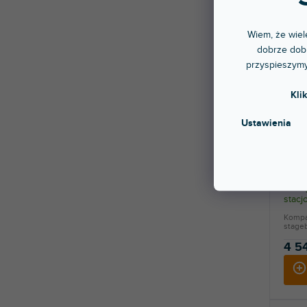
Wiem, że wiele
dobrze dobr
przyspieszymy
Kli
BEZP
Ustawienia
🔥 W
QU-S
Dostę
stac
Kompak
stage
4 5