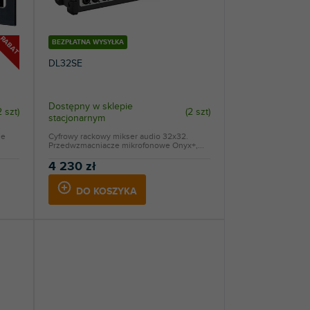
RABAT
BEZPŁATNA WYSYŁKA
DL32SE
Dostępny w sklepie
2 szt
)
(
2 szt
)
stacjonarnym
ie
Cyfrowy rackowy mikser audio 32x32.
Przedwzmacniacze mikrofonowe Onyx+,...
4 230 zł
DO KOSZYKA