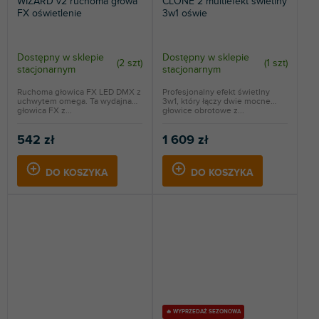
WIZARD v2 ruchoma głowa
CLONE 2 multiefekt świetlny
FX oświetlenie
3w1 oświe
Dostępny w sklepie
Dostępny w sklepie
(
2 szt
)
(
1 szt
)
stacjonarnym
stacjonarnym
Ruchoma głowica FX LED DMX z
Profesjonalny efekt świetlny
uchwytem omega. Ta wydajna
3w1, który łączy dwie mocne
głowica FX z...
głowice obrotowe z...
542 zł
1 609 zł
DO KOSZYKA
DO KOSZYKA
🔥 WYPRZEDAŻ SEZONOWA