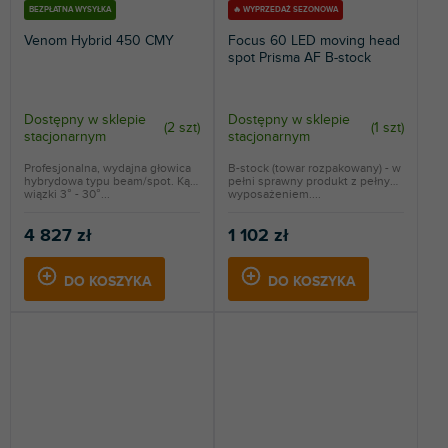
BEZPŁATNA WYSYŁKA
🔥 WYPRZEDAŻ SEZONOWA
Venom Hybrid 450 CMY
Focus 60 LED moving head
spot Prisma AF B-stock
Dostępny w sklepie
Dostępny w sklepie
(
2 szt
)
(
1 szt
)
stacjonarnym
stacjonarnym
Profesjonalna, wydajna głowica
B-stock (towar rozpakowany) - w
hybrydowa typu beam/spot. Kąt
pełni sprawny produkt z pełnym
wiązki 3° - 30°...
wyposażeniem....
4 827 zł
1 102 zł
DO KOSZYKA
DO KOSZYKA