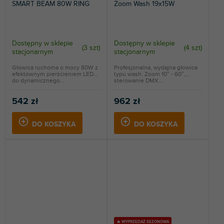
SMART BEAM 80W RING
Zoom Wash 19x15W
Dostępny w sklepie
Dostępny w sklepie
(
3 szt
)
(
4 szt
)
stacjonarnym
stacjonarnym
Głowica ruchoma o mocy 80W z
Profesjonalna, wydajna głowica
efektownym pierścieniem LED
typu wash. Zoom 10° - 60°,
do dynamicznego...
sterowanie DMX....
542 zł
962 zł
DO KOSZYKA
DO KOSZYKA
🔥 WYPRZEDAŻ SEZONOWA