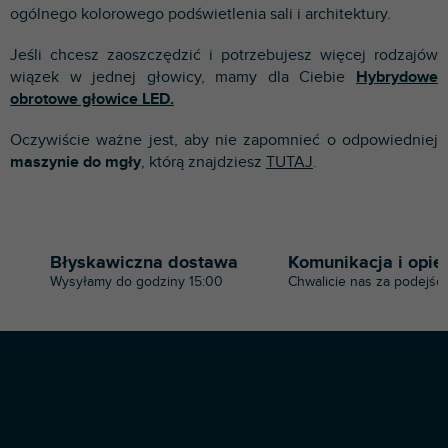
ogólnego kolorowego podświetlenia sali i architektury.
Jeśli chcesz zaoszczędzić i potrzebujesz więcej rodzajów
wiązek w jednej głowicy, mamy dla Ciebie
Hybrydowe
obrotowe głowice LED.
Oczywiście ważne jest, aby nie zapomnieć o odpowiedniej
maszynie do mgły
, którą znajdziesz
TUTAJ
.
Błyskawiczna dostawa
Komunikacja i opie
Wysyłamy do godziny 15:00
Chwalicie nas za podejści
S
Copyright 2026
Profi-dj
. Wszystkie prawa zastrzeżone.
t
Opracował Shoptet Premium
o
p