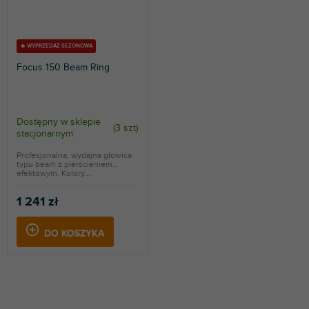
🔥 WYPRZEDAŻ SEZONOWA
Focus 150 Beam Ring
Dostępny w sklepie
(
3 szt
)
stacjonarnym
Profesjonalna, wydajna głowica
typu beam z pierścieniem
efektowym. Kolory...
1 241 zł
DO KOSZYKA
P