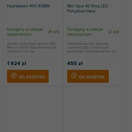
Hydrabeam 400 RGBW
Mini Spot 60 Ring LED
Pohyblivá hlava
Dostępny w sklepie
Dostępny w sklepie
(
4 szt
)
(
2 szt
)
stacjonarnym
stacjonarnym
Zestaw ruchomych głowic LED.
Kompaktowa mini głowica
Moc 4 x 10 W. Odpowiednie dla
ruchoma LED z 3-fazowym
mobilnych DJ-ów...
pryzmatem zainstalowanym na...
1 924 zł
455 zł
DO KOSZYKA
DO KOSZYKA