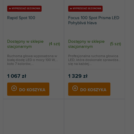
🔥 WYPRZEDAŻ SEZONOWA
🔥 WYPRZEDAŻ SEZONOWA
Rapid Spot 100
Focus 100 Spot Prisma LED
Pohyblivá hlava
Dostępny w sklepie
Dostępny w sklepie
(
4 szt
)
(
5 szt
)
stacjonarnym
stacjonarnym
Ruchoma głowa wyposażona w
Profesjonalna ruchoma głowica
białą diodę LED o mocy 100 W,
LED, która doskonale sprawdza
koło 7 kolorów,...
się na każdej...
1 067 zł
1 329 zł
DO KOSZYKA
DO KOSZYKA