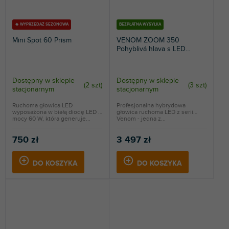
🔥 WYPRZEDAŻ SEZONOWA
BEZPŁATNA WYSYŁKA
Mini Spot 60 Prism
VENOM ZOOM 350
Pohyblivá hlava s LED
paprskem
Dostępny w sklepie
Dostępny w sklepie
(
2 szt
)
(
3 szt
)
stacjonarnym
stacjonarnym
Ruchoma głowica LED
Profesjonalna hybrydowa
wyposażona w białą diodę LED o
głowica ruchoma LED z serii
mocy 60 W, która generuje...
Venom - jedna z...
750 zł
3 497 zł
DO KOSZYKA
DO KOSZYKA