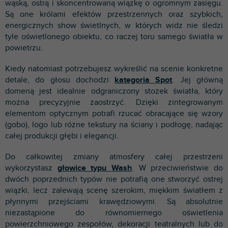
wąską, ostrą i skoncentrowaną wiązkę o ogromnym zasięgu.
Są one królami efektów przestrzennych oraz szybkich,
energicznych show świetlnych, w których widz nie śledzi
tyle oświetlonego obiektu, co raczej toru samego światła w
powietrzu.
Kiedy natomiast potrzebujesz wykreślić na scenie konkretne
detale, do głosu dochodzi
kategoria Spot
. Jej główną
domeną jest idealnie odgraniczony stożek światła, który
można precyzyjnie zaostrzyć. Dzięki zintegrowanym
elementom optycznym potrafi rzucać obracające się wzory
(gobo), logo lub różne tekstury na ściany i podłogę, nadając
całej produkcji głębi i elegancji.
Do całkowitej zmiany atmosfery całej przestrzeni
wykorzystasz
głowice typu Wash
. W przeciwieństwie do
dwóch poprzednich typów nie potrafią one stworzyć ostrej
wiązki, lecz zalewają scenę szerokim, miękkim światłem z
płynnymi przejściami krawędziowymi. Są absolutnie
niezastąpione do równomiernego oświetlenia
powierzchniowego zespołów, dekoracji teatralnych lub do