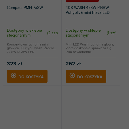
Compact PMH 7x8W
408 WASH 4x8W RGBW
Pohyblivá mini hlava LED
Dostępny w sklepie
Dostępny w sklepie
(
2 szt
)
(
1 szt
)
stacjonarnym
stacjonarnym
Kompaktowa ruchoma mini
Mini LED Wash ruchoma głowa,
głowica LED typu wash. Źródło
która doskonale sprawdza się
7x 8W RGBW LED.
jako oświetlenie...
323 zł
262 zł
DO KOSZYKA
DO KOSZYKA