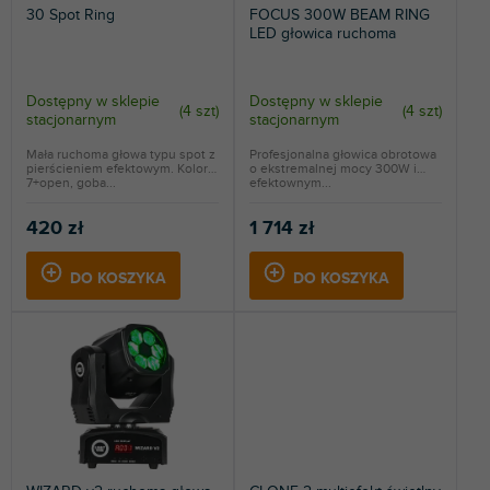
30 Spot Ring
FOCUS 300W BEAM RING
r
t
LED głowica ruchoma
o
ó
d
w
u
Dostępny w sklepie
Dostępny w sklepie
(
4 szt
)
(
4 szt
)
k
stacjonarnym
stacjonarnym
t
Mała ruchoma głowa typu spot z
Profesjonalna głowica obrotowa
ó
pierścieniem efektowym. Kolory
o ekstremalnej mocy 300W i
w
7+open, goba...
efektownym...
420 zł
1 714 zł
DO KOSZYKA
DO KOSZYKA