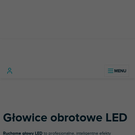
Przejść
do
treści
Technologia
Efekty
Głowice obroto
Home
oświetleniowa
LED
LED
Głowice obrotowe LED
Ruchome głowy LED
to profesjonalne, inteligentne efekty