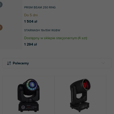
PRISM BEAM 250 RING
Do 5 dni
1 504 zł
STARWASH 19x15W RGBW
Dostępny w sklepie stacjonarnym
(
4 szt
)
1 294 zł
S
L
o
i
Polecamy
r
s
t
t
NAJTAŃSZE
o
a
NAJDROŻSZE
w
p
a
r
NAJCZĘŚCIEJ SPRZEDAWANE
n
o
i
d
ALFABETYCZNIE
e
u
p
k