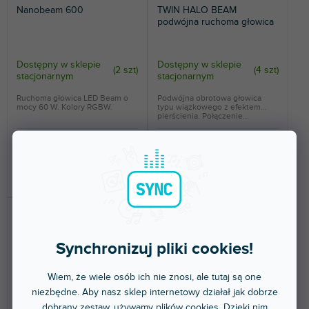
Nanobeam 600
TWIN HALO BEAM
podwójna ruchoma głowica
Dostępny w sklepie
Dostępny w sklepie
(
2 szt
)
(
4 szt
)
stacjonarnym
stacjonarnym
Ruchoma głowica LED Beam o
Podwójna obrotowa głowica
mocy 60 W. Kolory RGBW.
typu wiązkowego z efektem
pierścienia. Połączenie...
1 784 zł
542 zł
DO KOSZYKA
DO KOSZYKA
Synchronizuj pliki cookies!
Wiem, że wiele osób ich nie znosi, ale tutaj są one
niezbędne. Aby nasz sklep internetowy działał jak dobrze
dobrany zestaw, używamy plików cookies. Dzięki nim