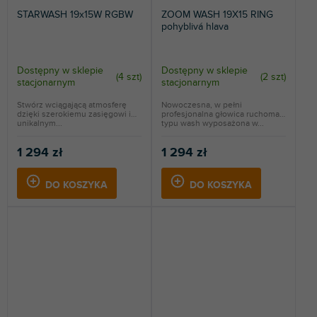
STARWASH 19x15W RGBW
ZOOM WASH 19X15 RING
pohyblivá hlava
Dostępny w sklepie
Dostępny w sklepie
(
4 szt
)
(
2 szt
)
stacjonarnym
stacjonarnym
Stwórz wciągającą atmosferę
Nowoczesna, w pełni
dzięki szerokiemu zasięgowi i
profesjonalna głowica ruchoma
unikalnym...
typu wash wyposażona w...
1 294 zł
1 294 zł
DO KOSZYKA
DO KOSZYKA