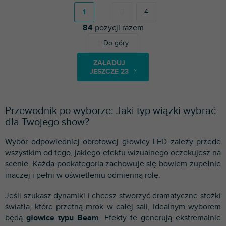
a
g
1
4
i
84
pozycji razem
n
a
K
Do góry
c
o
j
n
a
ZAŁADUJ
t
JESZCZE 23
r
o
l
k
Przewodnik po wyborze: Jaki typ wiązki wybrać
i
dla Twojego show?
l
i
Wybór odpowiedniej obrotowej głowicy LED zależy przede
s
wszystkim od tego, jakiego efektu wizualnego oczekujesz na
t
scenie. Każda podkategoria zachowuje się bowiem zupełnie
y
inaczej i pełni w oświetleniu odmienną rolę.
Jeśli szukasz dynamiki i chcesz stworzyć dramatyczne stożki
światła, które przetną mrok w całej sali, idealnym wyborem
będą
głowice typu Beam
. Efekty te generują ekstremalnie