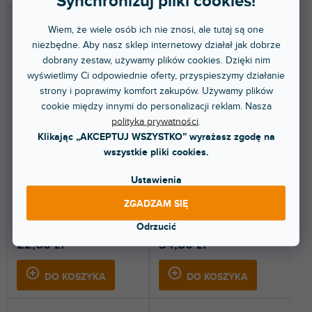
Synchronizuj pliki cookies!
Wiem, że wiele osób ich nie znosi, ale tutaj są one
niezbędne. Aby nasz sklep internetowy działał jak dobrze
dobrany zestaw, używamy plików cookies. Dzięki nim
wyświetlimy Ci odpowiednie oferty, przyspieszymy działanie
strony i poprawimy komfort zakupów. Używamy plików
cookie między innymi do personalizacji reklam. Nasza
Cables 4 STAR MC 04
Cables 4 STAR MC 08
polityka prywatności
.
Klikając „AKCEPTUJ WSZYSTKO” wyrażasz zgodę na
wszystkie pliki cookies.
Do 5 dni
Do 5 dni
Ustawienia
4-kanałowy kabel wielożyłowy 8
8-kanałowy kabel wielożyłowy 16
ZGADZAM SIĘ
x 0,14 mm².
x 0,14 mm².
Odrzucić
22,60 zł
34,80 zł
DO KOSZYKA
DO KOSZYKA