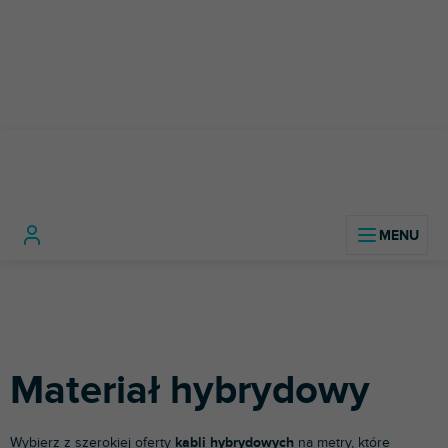
Przejść
do
treści
Technologia
Kable, złącza i
Materiał
Home
dźwięku
adaptery
Metraż
hybrydowy
Materiał hybrydowy
Wybierz z szerokiej oferty
kabli hybrydowych
na metry, które