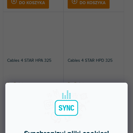
DO KOSZYKA
DO KOSZYKA
Cables 4 STAR HPA 325
Cables 4 STAR HPD 325
Do 5 dni
Do 5 dni
Hybrydowy kabel zasilający i
Hybrydowy kabel zasilający i
audio 3 x 2,5 mm² i 2 x 0,22
DMX 3 x 2,5 mm² i 2 x 0,22 mm².
mm².
31,30 zł
31,30 zł
DO KOSZYKA
DO KOSZYKA