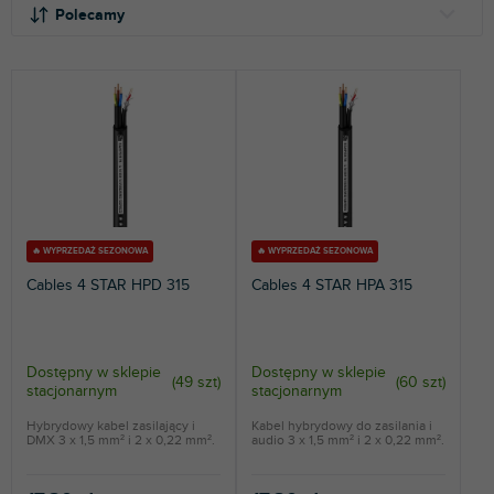
o
i
Polecamy
r
s
t
t
NAJTAŃSZE
o
a
NAJDROŻSZE
w
p
a
r
NAJCZĘŚCIEJ SPRZEDAWANE
n
o
i
d
ALFABETYCZNIE
e
u
p
k
r
t
🔥 WYPRZEDAŻ SEZONOWA
🔥 WYPRZEDAŻ SEZONOWA
o
ó
Cables 4 STAR HPD 315
Cables 4 STAR HPA 315
d
w
u
k
t
Dostępny w sklepie
Dostępny w sklepie
(
49 szt
)
(
60 szt
)
stacjonarnym
stacjonarnym
ó
w
Hybrydowy kabel zasilający i
Kabel hybrydowy do zasilania i
DMX 3 x 1,5 mm² i 2 x 0,22 mm².
audio 3 x 1,5 mm² i 2 x 0,22 mm².