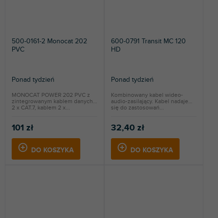
500-0161-2 Monocat 202
600-0791 Transit MC 120
PVC
HD
Ponad tydzień
Ponad tydzień
MONOCAT POWER 202 PVC z
Kombinowany kabel wideo-
zintegrowanym kablem danych
audio-zasilający. Kabel nadaje
2 x CAT.7, kablem 2 x...
się do zastosowań...
101 zł
32,40 zł
DO KOSZYKA
DO KOSZYKA