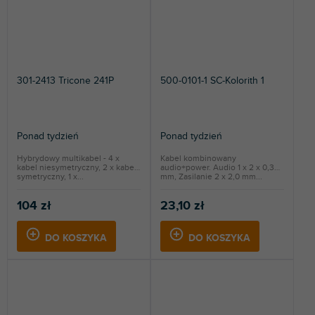
301-2413 Tricone 241P
500-0101-1 SC-Kolorith 1
Ponad tydzień
Ponad tydzień
Hybrydowy multikabel - 4 x
Kabel kombinowany
kabel niesymetryczny, 2 x kabel
audio+power. Audio 1 x 2 x 0,35
symetryczny, 1 x...
mm, Zasilanie 2 x 2,0 mm...
104 zł
23,10 zł
DO KOSZYKA
DO KOSZYKA