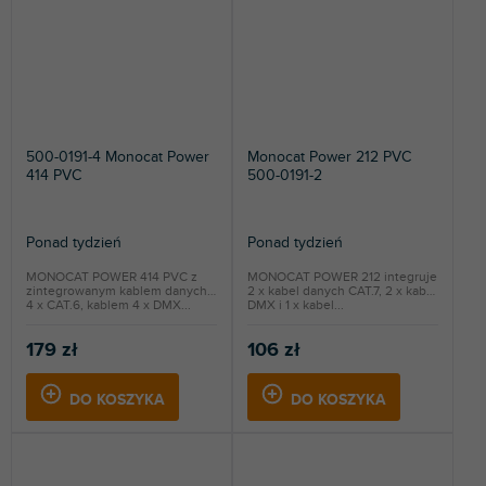
500-0191-4 Monocat Power
Monocat Power 212 PVC
414 PVC
500-0191-2
Ponad tydzień
Ponad tydzień
MONOCAT POWER 414 PVC z
MONOCAT POWER 212 integruje
zintegrowanym kablem danych
2 x kabel danych CAT.7, 2 x kabel
4 x CAT.6, kablem 4 x DMX...
DMX i 1 x kabel...
179 zł
106 zł
DO KOSZYKA
DO KOSZYKA