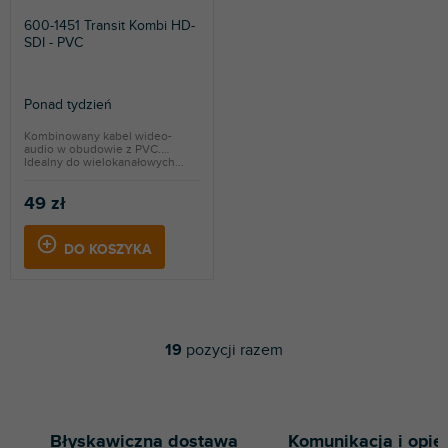
600-1451 Transit Kombi HD-
SDI - PVC
Ponad tydzień
Kombinowany kabel wideo-
audio w obudowie z PVC.
Idealny do wielokanałowych...
49 zł
DO KOSZYKA
19
pozycji razem
K
o
n
t
r
Błyskawiczna dostawa
Komunikacja i opie