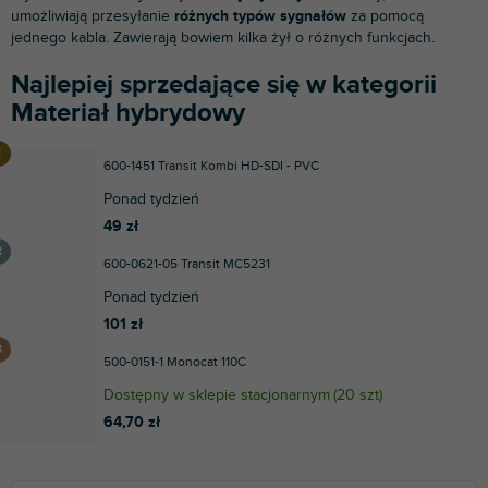
umożliwiają przesyłanie
różnych typów sygnałów
za pomocą
jednego kabla. Zawierają bowiem kilka żył o różnych funkcjach.
Najlepiej sprzedające się w kategorii
Materiał hybrydowy
600-1451 Transit Kombi HD-SDI - PVC
Ponad tydzień
49 zł
600-0621-05 Transit MC5231
Ponad tydzień
101 zł
500-0151-1 Monocat 110C
Dostępny w sklepie stacjonarnym
(
20 szt
)
64,70 zł
S
L