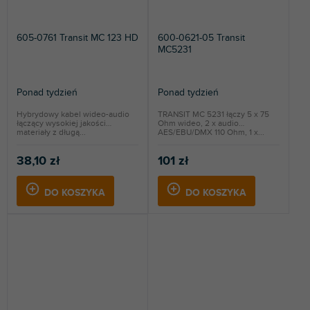
605-0761 Transit MC 123 HD
600-0621-05 Transit
MC5231
Ponad tydzień
Ponad tydzień
Hybrydowy kabel wideo-audio
TRANSIT MC 5231 łączy 5 x 75
łączący wysokiej jakości
Ohm wideo, 2 x audio
materiały z długą...
AES/EBU/DMX 110 Ohm, 1 x...
38,10 zł
101 zł
DO KOSZYKA
DO KOSZYKA