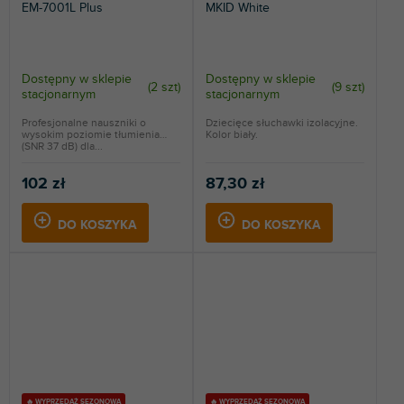
EM-7001L Plus
MKID White
Dostępny w sklepie
Dostępny w sklepie
(
2 szt
)
(
9 szt
)
stacjonarnym
stacjonarnym
Profesjonalne nauszniki o
Dziecięce słuchawki izolacyjne.
wysokim poziomie tłumienia
Kolor biały.
(SNR 37 dB) dla...
102 zł
87,30 zł
DO KOSZYKA
DO KOSZYKA
🔥 WYPRZEDAŻ SEZONOWA
🔥 WYPRZEDAŻ SEZONOWA