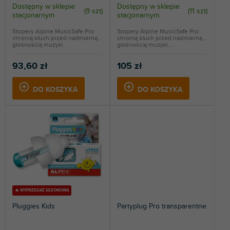
k
Dostępny w sklepie
Dostępny w sklepie
(
9 szt
)
(
11 szt
)
stacjonarnym
stacjonarnym
t
ó
Stopery Alpine MusicSafe Pro
Stopery Alpine MusicSafe Pro
chronią słuch przed nadmierną
chronią słuch przed nadmierną
w
głośnością muzyki.
głośnością muzyki....
93,60 zł
105 zł
DO KOSZYKA
DO KOSZYKA
🔥 WYPRZEDAŻ SEZONOWA
Pluggies Kids
Partyplug Pro transparentne