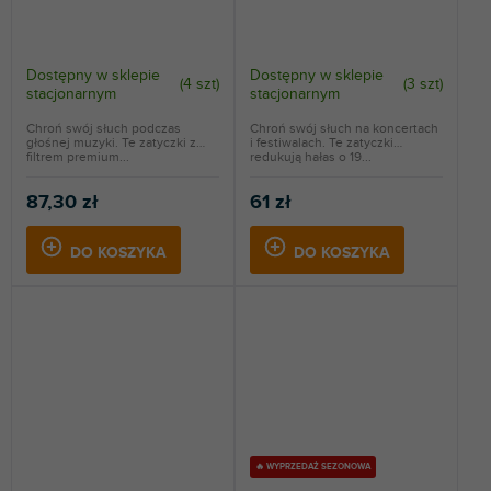
Dostępny w sklepie
Dostępny w sklepie
(
4 szt
)
(
3 szt
)
stacjonarnym
stacjonarnym
Chroń swój słuch podczas
Chroń swój słuch na koncertach
głośnej muzyki. Te zatyczki z
i festiwalach. Te zatyczki
filtrem premium...
redukują hałas o 19...
87,30 zł
61 zł
DO KOSZYKA
DO KOSZYKA
🔥 WYPRZEDAŻ SEZONOWA