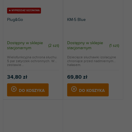
🔥 WYPRZEDAŻ SEZONOWA
Plug&Go
KM-5 Blue
Dostępny w sklepie
Dostępny w sklepie
(
2 szt
)
(
1 szt
)
stacjonarnym
stacjonarnym
Wielofunkcyjna ochrona słuchu.
Dziecięce słuchawki izolacyjne
5 par zatyczek ochronnych. W
chroniące przed nadmiernym
zestawie...
hałasem.
34,80 zł
69,80 zł
DO KOSZYKA
DO KOSZYKA