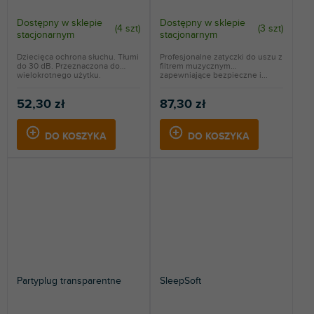
Dostępny w sklepie
Dostępny w sklepie
(
4 szt
)
(
3 szt
)
stacjonarnym
stacjonarnym
Dziecięca ochrona słuchu. Tłumi
Profesjonalne zatyczki do uszu z
do 30 dB. Przeznaczona do
filtrem muzycznym
wielokrotnego użytku.
zapewniające bezpieczne i...
52,30 zł
87,30 zł
DO KOSZYKA
DO KOSZYKA
Partyplug transparentne
SleepSoft