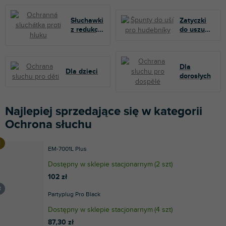
Słuchawki
Zatyczki
z redukcją
do uszu
szumów
dla
muzyków
Dla
Dla dzieci
dorosłych
Najlepiej sprzedające się w kategorii
Ochrona słuchu
EM-7001L Plus
Dostępny w sklepie stacjonarnym
(
2 szt
)
102 zł
Partyplug Pro Black
Dostępny w sklepie stacjonarnym
(
4 szt
)
87,30 zł