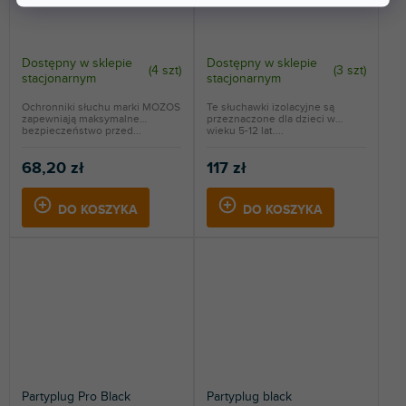
Dostępny w sklepie
Dostępny w sklepie
(
4 szt
)
(
3 szt
)
stacjonarnym
stacjonarnym
Ochronniki słuchu marki MOZOS
Te słuchawki izolacyjne są
zapewniają maksymalne
przeznaczone dla dzieci w
bezpieczeństwo przed...
wieku 5-12 lat....
68,20 zł
117 zł
DO KOSZYKA
DO KOSZYKA
Partyplug Pro Black
Partyplug black