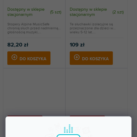
Dostępny w sklepie
Dostępny w sklepie
(
5 szt
)
(
2 szt
)
stacjonarnym
stacjonarnym
Stopery Alpine MusicSafe
Te słuchawki izolacyjne są
chronią słuch przed nadmierną
przeznaczone dla dzieci w
głośnością muzyki,...
wieku 5-12 lat....
82,20 zł
109 zł
DO KOSZYKA
DO KOSZYKA
🔥 WYPRZEDAŻ SEZONOWA
🔥 WYPRZEDAŻ SEZONOWA
Clean
Muffy Mint