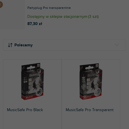
Partyplug Pro transparentne
Dostępny w sklepie stacjonarnym
(
3 szt
)
87,30 zł
S
L
o
i
Polecamy
r
s
t
t
NAJTAŃSZE
o
a
NAJDROŻSZE
w
p
a
r
NAJCZĘŚCIEJ SPRZEDAWANE
n
o
i
d
ALFABETYCZNIE
e
u
p
k
r
t
MusicSafe Pro Black
MusicSafe Pro Transparent
o
ó
d
w
u