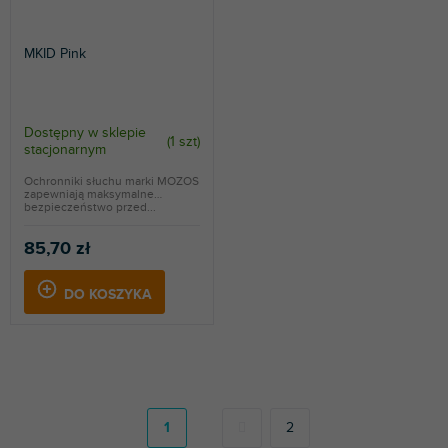
MKID Pink
Dostępny w sklepie
(
1 szt
)
stacjonarnym
Ochronniki słuchu marki MOZOS
zapewniają maksymalne
bezpieczeństwo przed...
85,70 zł
DO KOSZYKA
P
a
g
1
2
i