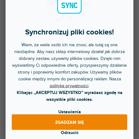
Dostępny w sklepie
Dostępny w sklepie
(
7 szt
)
(
6 szt
)
stacjonarnym
stacjonarnym
Synchronizuj pliki cookies!
Preparat do czyszczenia
Te słuchawki izolacyjne są
zatyczek do uszu.
przeznaczone dla dzieci w
wieku 5-12 lat....
Wiem, że wiele osób ich nie znosi, ale tutaj są one
40,10 zł
101 zł
niezbędne. Aby nasz sklep internetowy działał jak dobrze
dobrany zestaw, używamy plików cookies. Dzięki nim
wyświetlimy Ci odpowiednie oferty, przyspieszymy działanie
DO KOSZYKA
DO KOSZYKA
strony i poprawimy komfort zakupów. Używamy plików
cookie między innymi do personalizacji reklam. Nasza
polityka prywatności
.
Klikając „AKCEPTUJ WSZYSTKO” wyrażasz zgodę na
wszystkie pliki cookies.
Ustawienia
ZGADZAM SIĘ
🔥 WYPRZEDAŻ SEZONOWA
Odrzucić
MKID Blue
Muffy Yellow