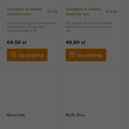
Dostępny w sklepie
Dostępny w sklepie
(
3 szt
)
(
5 szt
)
stacjonarnym
stacjonarnym
Chroń swój słuch na koncertach
Te zatyczki do uszu do spania
i festiwalach. Te zatyczki
firmy Alpine pozwolą Ci cieszyć
redukują hałas o 19...
się...
64,50 zł
49,80 zł
DO KOSZYKA
DO KOSZYKA
MusicSafe
Muffy Blue