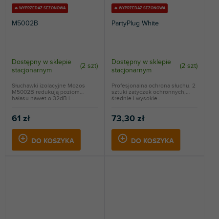
🔥 WYPRZEDAŻ SEZONOWA
🔥 WYPRZEDAŻ SEZONOWA
M5002B
PartyPlug White
Dostępny w sklepie
Dostępny w sklepie
(
2 szt
)
(
2 szt
)
stacjonarnym
stacjonarnym
Słuchawki izolacyjne Mozos
Profesjonalna ochrona słuchu. 2
M5002B redukują poziom
sztuki zatyczek ochronnych,
hałasu nawet o 32dB i...
średnie i wysokie...
61 zł
73,30 zł
DO KOSZYKA
DO KOSZYKA