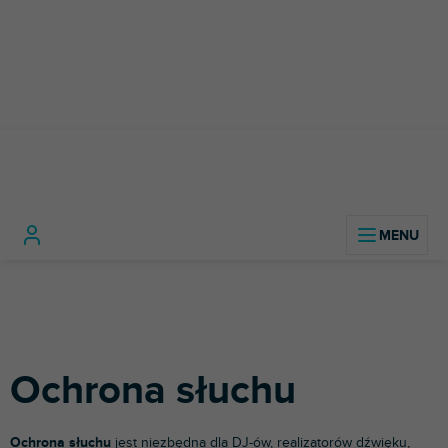
Przejść
do
treści
Sprzęt DJ-
Akcesoria DJ-
Ochrona
Home
ski
skie
słuchu
Ochrona słuchu
Ochrona słuchu
jest niezbędna dla DJ-ów, realizatorów dźwięku,