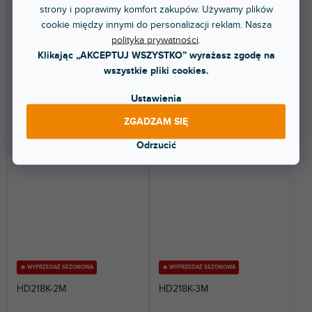
strony i poprawimy komfort zakupów. Używamy plików
Dostępny w sklepie
Dostępny w sklepie
cookie między innymi do personalizacji reklam. Nasza
(
2 szt
)
(
2 szt
)
stacjonarnym
stacjonarnym
polityka prywatności
.
Wysokiej jakości kabel HDMI.
Wysokiej jakości kabel HDMI 2.1
Klikając „AKCEPTUJ WSZYSTKO” wyrażasz zgodę na
Długość: 1,2 m.
obsługujący kodeki HDR, eARC i
wszystkie pliki cookies.
HDCP 2.2,...
273 zł
80,30 zł
Ustawienia
ZGADZAM SIĘ
DO KOSZYKA
DO KOSZYKA
Odrzucić
🔥 WYPRZEDAŻ SEZONOWA
🔥 WYPRZEDAŻ SEZONOWA
HD218K-2M
HD218K-3M