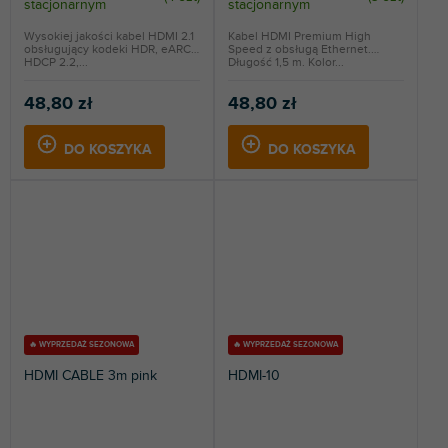
stacjonarnym
stacjonarnym
Wysokiej jakości kabel HDMI 2.1
Kabel HDMI Premium High
obsługujący kodeki HDR, eARC i
Speed z obsługą Ethernet.
HDCP 2.2,...
Długość 1,5 m. Kolor...
48,80 zł
48,80 zł
DO KOSZYKA
DO KOSZYKA
🔥 WYPRZEDAŻ SEZONOWA
🔥 WYPRZEDAŻ SEZONOWA
HDMI CABLE 3m pink
HDMI-10