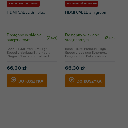
🔥 WYPRZEDAŻ SEZONOWA
🔥 WYPRZEDAŻ SEZONOWA
HDMI CABLE 3m blue
HDMI CABLE 3m green
Dostępny w sklepie
Dostępny w sklepie
(
2 szt
)
(
2 szt
)
stacjonarnym
stacjonarnym
Kabel HDMI Premium High
Kabel HDMI Premium High
Speed z obsługą Ethernet.
Speed z obsługą Ethernet.
Długość 3 m. Kolor niebieski.
Długość 3 m. Kolor zielony.
66,30 zł
66,30 zł
DO KOSZYKA
DO KOSZYKA