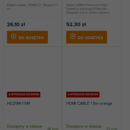
Kabel wideo, HDMI 2.1. Długość 1
Kabel HDMI Premium High
m.
Speed z obsługą Ethernet.
Długość 1,5 m. Kolor różowy.
26,10 zł
52,30 zł
DO KOSZYKA
DO KOSZYKA
🔥 WYPRZEDAŻ SEZONOWA
🔥 WYPRZEDAŻ SEZONOWA
HD218K-1.5M
HDMI CABLE 1.5m orange
Dostępny w sklepie
Dostępny w sklepie
(
4 szt
)
(
3 szt
)