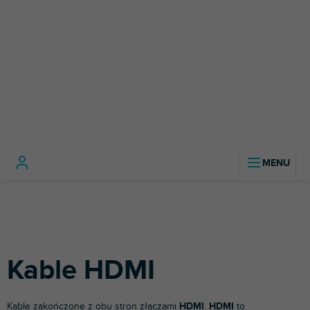
Przejść
do
treści
Technologia
Kable, złącza i
Kable
Home
dźwięku
adaptery
Kable
HDMI
Kable HDMI
Kable zakończone z obu stron złączami
HDMI
.
HDMI
to