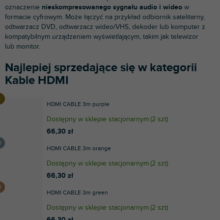
oznaczenie
nieskompresowanego sygnału audio i wideo
w
formacie cyfrowym. Może łączyć na przykład odbiornik satelitarny,
odtwarzacz DVD, odtwarzacz wideo/VHS, dekoder lub komputer z
kompatybilnym urządzeniem wyświetlającym, takim jak telewizor
lub monitor.
Najlepiej sprzedające się w kategorii
Kable HDMI
HDMI CABLE 3m purple
Dostępny w sklepie stacjonarnym
(
2 szt
)
66,30 zł
HDMI CABLE 3m orange
Dostępny w sklepie stacjonarnym
(
2 szt
)
66,30 zł
HDMI CABLE 3m green
Dostępny w sklepie stacjonarnym
(
2 szt
)
66,30 zł