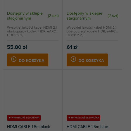
Dostępny w sklepie
Dostępny w sklepie
(
2 szt
)
(
2 szt
)
stacjonarnym
stacjonarnym
Wysokiej jakości kabel HDMI 2.1
Wysokiej jakości kabel HDMI 2.1
obsługujący kodeki HDR, eARC i
obsługujący kodeki HDR, eARC i
HDCP 2.2,...
HDCP 2.2,...
55,80 zł
61 zł
DO KOSZYKA
DO KOSZYKA
🔥 WYPRZEDAŻ SEZONOWA
🔥 WYPRZEDAŻ SEZONOWA
HDMI CABLE 1.5m black
HDMI CABLE 1.5m blue