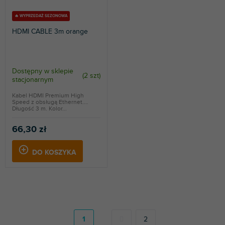
🔥 WYPRZEDAŻ SEZONOWA
HDMI CABLE 3m orange
Dostępny w sklepie
(
2 szt
)
stacjonarnym
Kabel HDMI Premium High
Speed z obsługą Ethernet.
Długość 3 m. Kolor...
66,30 zł
DO KOSZYKA
P
a
g
1
2