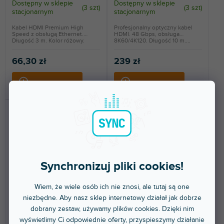
Dostępny w sklepie
Dostępny w sklepie
(
3 szt
)
(
3 szt
)
stacjonarnym
stacjonarnym
Kabel HDMI Premium High
Profesjonalny optyczny kabel
Speed z obsługą Ethernet.
HDMI. 48 Gbps, obsługa
Długość 3 m. Kolor różowy.
8K60/4K120. Długość 10 m....
66,30 zł
239 zł
DO KOSZYKA
DO KOSZYKA
Synchronizuj pliki cookies!
🔥 WYPRZEDAŻ SEZONOWA
🔥 WYPRZEDAŻ SEZONOWA
Wiem, że wiele osób ich nie znosi, ale tutaj są one
niezbędne. Aby nasz sklep internetowy działał jak dobrze
Furutech HDMI H1-4 1,2 m
HD218K-5M
dobrany zestaw, używamy plików cookies. Dzięki nim
wyświetlimy Ci odpowiednie oferty, przyspieszymy działanie