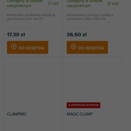
Dostępny w sklepie
Dostępny w sklepie
(
7 szt
)
(
2 szt
)
stacjonarnym
stacjonarnym
Miedziana, pozłacana redukcja
Uniwersalny uchwyt z półką o
gwintowa z 3/8” na 1/4”.
wymiarach 200 x 130 mm.
17,30 zł
36,60 zł
DO KOSZYKA
DO KOSZYKA
🔥 WYPRZEDAŻ SEZONOWA
CLAMPMIC
MAGIC-CLAMP