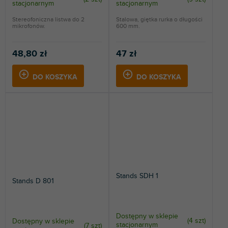
stacjonarnym
stacjonarnym
Stereofoniczna listwa do 2
Stalowa, giętka rurka o długości
mikrofonów.
600 mm.
48,80 zł
47 zł
DO KOSZYKA
DO KOSZYKA
Stands SDH 1
Stands D 801
Dostępny w sklepie
(
4 szt
)
Dostępny w sklepie
stacjonarnym
(
7 szt
)