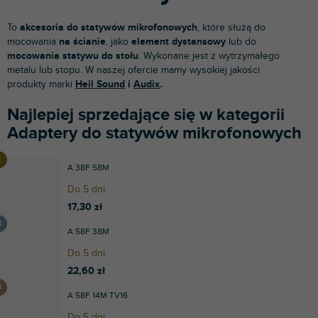
To
akcesoria do statywów mikrofonowych
, które służą do
mocowania
na ścianie
, jako
element dystansowy
lub do
mocowania statywu do stołu
. Wykonane jest z wytrzymałego
metalu lub stopu. W naszej ofercie mamy wysokiej jakości
produkty marki
Heil Sound
i
Audix
.
Najlepiej sprzedające się w kategorii
Adaptery do statywów mikrofonowych
A 38F 58M
Do 5 dni
17,30 zł
A 58F 38M
Do 5 dni
22,60 zł
A 58F 14M TV16
Do 5 dni