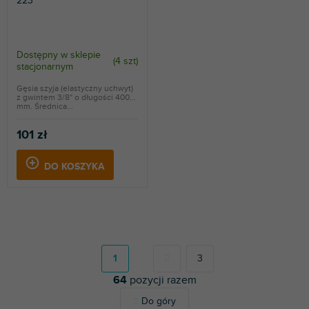
223
Dostępny w sklepie
(
4 szt
)
stacjonarnym
Gęsia szyja (elastyczny uchwyt)
z gwintem 3/8" o długości 400
mm. Średnica...
101 zł
DO KOSZYKA
P
a
g
1
3
i
64
pozycji razem
n
a
K
Do góry
c