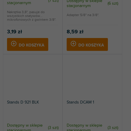
(
7 szt
)
Dostępny w sklepie
stacjonarnym
(
6 szt
)
stacjonarnym
Nakrętka 3,8", pasuje do
Adapter 5/8" na 3/8".
wszystkich statywów
mikrofonowych z gwintem 3/8".
3,19 zł
8,59 zł
DO KOSZYKA
DO KOSZYKA
Stands D 921 BLK
Stands DCAM 1
Dostępny w sklepie
Dostępny w sklepie
(
3 szt
)
(
3 szt
)
stacjonarnym
stacjonarnym