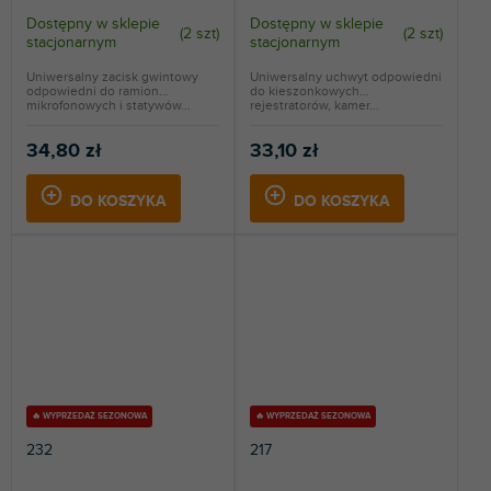
Dostępny w sklepie
Dostępny w sklepie
(
2 szt
)
(
2 szt
)
stacjonarnym
stacjonarnym
Uniwersalny zacisk gwintowy
Uniwersalny uchwyt odpowiedni
odpowiedni do ramion
do kieszonkowych
mikrofonowych i statywów...
rejestratorów, kamer...
34,80 zł
33,10 zł
DO KOSZYKA
DO KOSZYKA
🔥 WYPRZEDAŻ SEZONOWA
🔥 WYPRZEDAŻ SEZONOWA
232
217