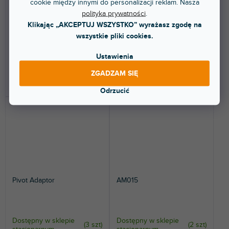
cookie między innymi do personalizacji reklam. Nasza
(
3 szt
)
Dostępny w sklepie
stacjonarnym
(
3 szt
)
stacjonarnym
polityka prywatności
.
Adapter statywu mikrofonowego
Klikając „AKCEPTUJ WSZYSTKO” wyrażasz zgodę na
Płyta montażowa do gęsiej szyi.
do VIBZ 6, 8 i 10.
wszystkie pliki cookies.
Ustawienia
45,30 zł
17,30 zł
ZGADZAM SIĘ
DO KOSZYKA
DO KOSZYKA
Odrzucić
Pivot Adaptor
AM015
Dostępny w sklepie
Dostępny w sklepie
(
3 szt
)
(
2 szt
)