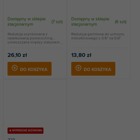
Dostępny w sklepie
Dostępny w sklepie
(
7 szt
)
(
6 szt
)
stacjonarnym
stacjonarnym
Redukcja ocynkowana z
Redukcja gwintowa do uchwytu
radełkowaną powierzchnią,
mikrofonowego z 3/8" na 5/8".
umieszczana między statywem...
26,10 zł
13,80 zł
DO KOSZYKA
DO KOSZYKA
🔥 WYPRZEDAŻ SEZONOWA