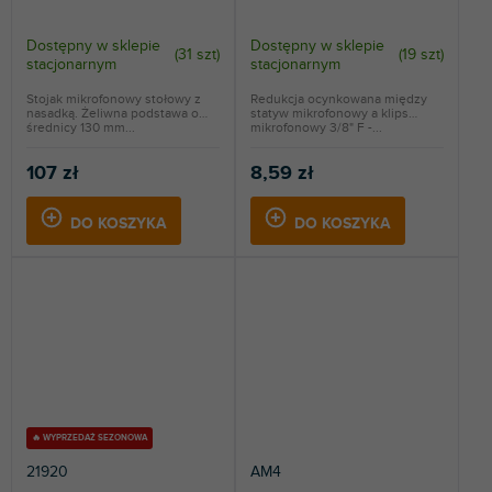
Dostępny w sklepie
Dostępny w sklepie
(
31 szt
)
(
19 szt
)
stacjonarnym
stacjonarnym
Stojak mikrofonowy stołowy z
Redukcja ocynkowana między
nasadką. Żeliwna podstawa o
statyw mikrofonowy a klips
średnicy 130 mm...
mikrofonowy 3/8" F -...
107 zł
8,59 zł
DO KOSZYKA
DO KOSZYKA
🔥 WYPRZEDAŻ SEZONOWA
21920
AM4