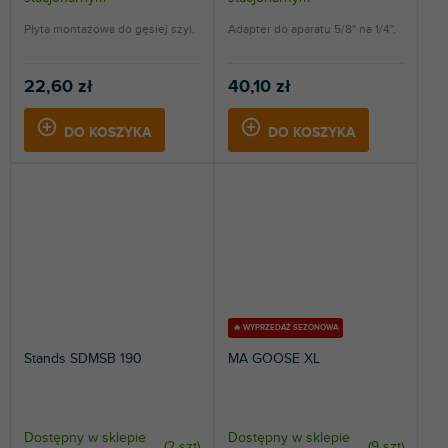
Płyta montażowa do gęsiej szyi.
Adapter do aparatu 5/8" na 1/4".
22,60 zł
40,10 zł
DO KOSZYKA
DO KOSZYKA
🔥 WYPRZEDAŻ SEZONOWA
Stands SDMSB 190
MA GOOSE XL
Dostępny w sklepie
Dostępny w sklepie
(
2 szt
)
(
9 szt
)