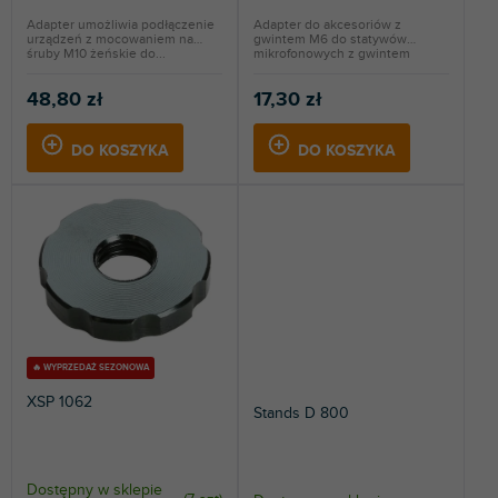
w
Adapter umożliwia podłączenie
Adapter do akcesoriów z
urządzeń z mocowaniem na
gwintem M6 do statywów
śruby M10 żeńskie do...
mikrofonowych z gwintem
3/8"....
48,80 zł
17,30 zł
DO KOSZYKA
DO KOSZYKA
🔥 WYPRZEDAŻ SEZONOWA
XSP 1062
Stands D 800
Dostępny w sklepie