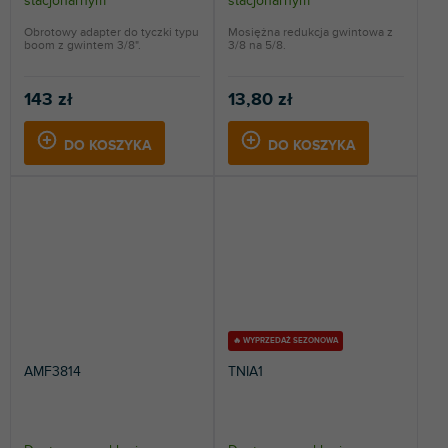
stacjonarnym
stacjonarnym
Obrotowy adapter do tyczki typu
Mosiężna redukcja gwintowa z
boom z gwintem 3/8".
3/8 na 5/8.
143 zł
13,80 zł
DO KOSZYKA
DO KOSZYKA
🔥 WYPRZEDAŻ SEZONOWA
AMF3814
TNIA1