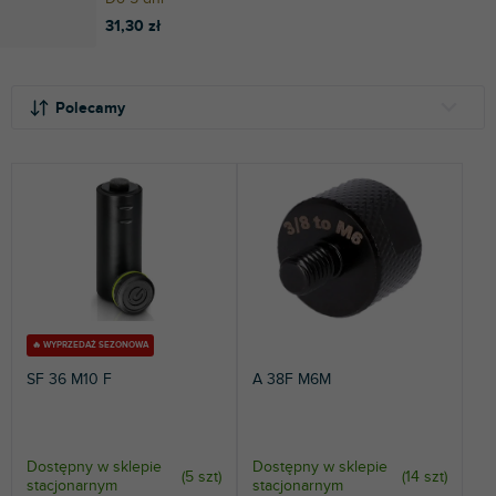
31,30 zł
S
L
o
i
Polecamy
r
s
t
t
NAJTAŃSZE
o
a
NAJDROŻSZE
w
p
a
r
NAJCZĘŚCIEJ SPRZEDAWANE
n
o
i
d
ALFABETYCZNIE
e
u
p
k
r
t
🔥 WYPRZEDAŻ SEZONOWA
o
ó
SF 36 M10 F
A 38F M6M
d
w
u
k
t
Dostępny w sklepie
Dostępny w sklepie
(
5 szt
)
(
14 szt
)
stacjonarnym
stacjonarnym
ó