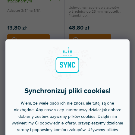
stacjonarnym
Uchwyt na napoje do statywów
Adapter 3/8" na 5/8".
o średnicy do 23 mm na butelki,
filiżanki lub...
13,80 zł
48,80 zł
DO KOSZYKA
DO KOSZYKA
Synchronizuj pliki cookies!
🔥 WYPRZEDAŻ SEZONOWA
🔥 WYPRZEDAŻ SEZONOWA
Wiem, że wiele osób ich nie znosi, ale tutaj są one
niezbędne. Aby nasz sklep internetowy działał jak dobrze
VIBZ MS Adaptor
Stands D 921
dobrany zestaw, używamy plików cookies. Dzięki nim
wyświetlimy Ci odpowiednie oferty, przyspieszymy działanie
strony i poprawimy komfort zakupów. Używamy plików
Dostępny w sklepie