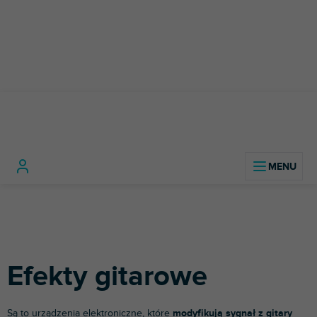
Przejść
do
treści
Instrumenty
Efekty
Home
muzyczne
Gitary
gitarowe
Efekty gitarowe
Są to urządzenia elektroniczne, które
modyfikują sygnał z gitary