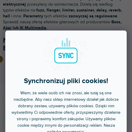
elektrycznej
przesyłany do wzmacniacza. Dzielą się według
typów efektów na
fuzz, flanger, limiter, sustainer, delay, reverb,
hall
i inne.
Parametry
tych efektów
zazwyczaj
są regulowane
.
Sprawdź naszą ofertę efektów gitarowych od producentów
Boss,
Akai
lub
IK Multimedia
.
Najlepiej sprzedające się w kategorii
Efekty gitarowe
TONEX PLUG
Dostępny w sklepie stacjonarnym
(
2 szt
)
505 zł
Synchronizuj pliki cookies!
S
L
Wiem, że wiele osób ich nie znosi, ale tutaj są one
o
i
niezbędne. Aby nasz sklep internetowy działał jak dobrze
Polecamy
r
s
dobrany zestaw, używamy plików cookies. Dzięki nim
t
t
NAJTAŃSZE
wyświetlimy Ci odpowiednie oferty, przyspieszymy działanie
o
a
strony i poprawimy komfort zakupów. Używamy plików
NAJDROŻSZE
w
p
cookie między innymi do personalizacji reklam. Nasza
polityka prywatności
.