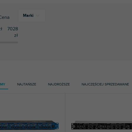
Marki
Cena
ł
7028
zł
1
ART
5
Black Lion Audio
1
DBX
1
Samson
AMY
NAJTAŃSZE
NAJDROŻSZE
NAJCZĘŚCIEJ SPRZEDAWANE