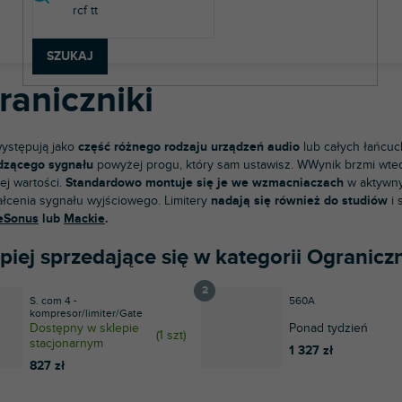
rzęt studyjny
Sprzęt studyjny
Ograniczniki
SZUKAJ
raniczniki
ystępują jako
część różnego rodzaju urządzeń audio
lub całych łańcu
dzącego sygnału
powyżej progu, który sam ustawisz. W
Wynik brzmi wted
ej wartości.
Standardowo montuje się je we wzmacniaczach
w aktywny
ałcenia sygnału wyjściowego. Limitery
nadają się również do studiów
i 
eSonus
lub
Mackie
.
piej sprzedające się w kategorii Ograniczn
S. com 4 -
560A
kompresor/limiter/Gate
Dostępny w sklepie
Ponad tydzień
(
1 szt
)
stacjonarnym
1 327 zł
827 zł