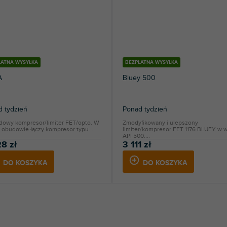
ŁATNA WYSYŁKA
BEZPŁATNA WYSYŁKA
A
Bluey 500
 tydzień
Ponad tydzień
dowy kompresor/limiter FET/opto. W
Zmodyfikowany i ulepszony
 obudowie łączy kompresor typu...
limiter/kompresor FET 1176 BLUEY w w
API 500....
8 zł
3 111 zł
DO KOSZYKA
DO KOSZYKA