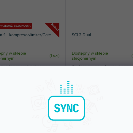
RABAT
YPRZEDAŻ SEZONOWA
m 4 - kompresor/limiter/Gate
SCL2 Dual
pny w sklepie
Dostępny w sklepie
(
1 szt
)
(
jonarnym
stacjonarnym
ałowy kompresor/bramka stereo.
Dwukanałowy stereofoniczny kompres
r/bramka i kompresor/limiter na...
limiter z funkcjami Gate i Expander....
 zł
1 117 zł
DO KOSZYKA
DO KOSZYKA