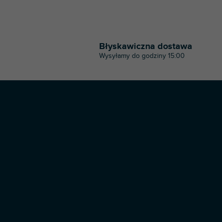
Błyskawiczna dostawa
Wysyłamy do godziny 15:00
S
t
o
p
k
a