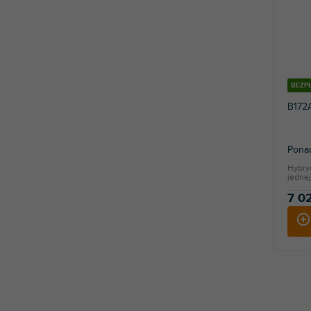
BEZP
B172
Ponad
Hybry
jednej
7 02