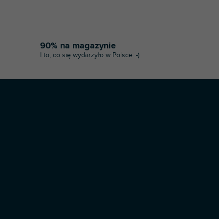
90% na magazynie
I to, co się wydarzyło w Polsce :-)