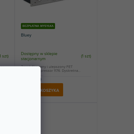
BEZPŁATNA WYSYŁKA
Bluey
Dostępny w sklepie
1 szt
)
(
1 szt
)
stacjonarnym
or
Zmodyfikowany i ulepszony FET
Limiter/Compressor 1176. Dyskretna
konstrukcja,...
4 528 zł
DO KOSZYKA