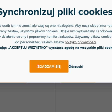
Synchronizuj pliki cookies
 osób ich nie znosi, ale tutaj są one niezbędne. Aby nasz sklep internet
any zestaw, używamy plików cookies. Dzięki nim wyświetlimy Ci odpowie
nteen 500
560A
 działanie strony i poprawimy komfort zakupów. Używamy plików cookie
do personalizacji reklam. Nasza
polityka prywatności
.
pny w sklepie
kając „AKCEPTUJ WSZYSTKO” wyrażasz zgodę na wszystkie pliki cook
(
1 szt
)
jonarnym
Ponad tydzień
kanałowy kompresor/limiter FET typu
Wysokiej klasy kompresor/limiter, seri
wersji API 500. Kompresja...
API500. Moduł do systemu rack Series.
ZGADZAM SIĘ
Odrzucić
2 zł
1 327 zł
DO KOSZYKA
DO KOSZYKA