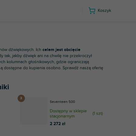
Koszyk
chów dźwiękowych. Ich
celem jest obcięcie
y tak, jakby dźwięk ani na chwilę nie przekroczył
ch kolumnach głośnikowych, gdzie ograniczają
są dostępne do kupienia osobno. Sprawdź naszą ofertę
iki
Seventeen 500
Dostępny w sklepie
(
1 szt
)
stacjonarnym
2 272 zł