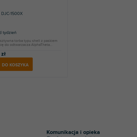
a DJC-1500X
 tydzień
sztywna torba typu shell z paskiem
ię do odtwarzacza AlphaTheta...
 zł
DO KOSZYKA
K
o
n
t
Komunikacja i opieka
r