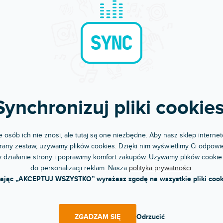
ASE
Creator Pioneer CDJ-
3000/2000NXS2/DJM900NXS2
Hardcase Black
pny w sklepie
Dostępny w sklepie
(
1 szt
)
(
jonarnym
stacjonarnym
na obudowa transportowa na sprzęt
Torba transportowa odpowiednia do
. Chroni miksery, kable i inny...
Pioneer CDJ-
Synchronizuj pliki cookies
3000/2000NXS2/DJM900NXS2 +...
zł
540 zł
DO KOSZYKA
DO KOSZYKA
 osób ich nie znosi, ale tutaj są one niezbędne. Aby nasz sklep internet
any zestaw, używamy plików cookies. Dzięki nim wyświetlimy Ci odpowie
 działanie strony i poprawimy komfort zakupów. Używamy plików cookie
do personalizacji reklam. Nasza
polityka prywatności
.
kając „AKCEPTUJ WSZYSTKO” wyrażasz zgodę na wszystkie pliki cook
ZGADZAM SIĘ
Odrzucić