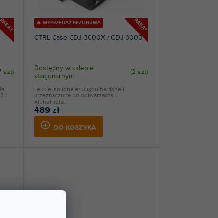
RABAT
RABAT
🔥 WYPRZEDAŻ SEZONOWA
CTRL Case CDJ-3000X / CDJ-3000
Dostępny w sklepie
7 szt
)
(
2 szt
)
stacjonarnym
la
Lekkie, solidne etui typu hardshell,
 /...
przeznaczone do odtwarzacza
AlphaTheta...
489 zł
DO KOSZYKA