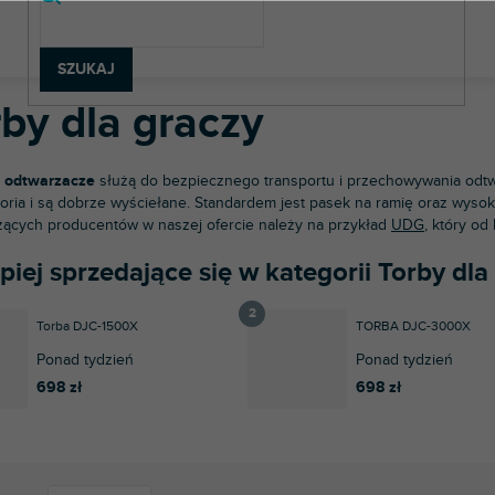
rzęt DJ-ski
Gracze DJ-scy
Torby dla graczy
SZUKAJ
rby dla graczy
a odtwarzacze
służą do bezpiecznego transportu i przechowywania odtwa
oria i są dobrze wyściełane. Standardem jest pasek na ramię oraz wysokie
ących producentów w naszej ofercie należy na przykład
UDG
, który od
piej sprzedające się w kategorii Torby dla
Torba DJC-1500X
TORBA DJC-3000X
Ponad tydzień
Ponad tydzień
698 zł
698 zł