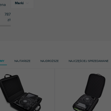
Marki
ena
ł
787
zł
1
Magma
1
Mozos
4
Pioneer DJ | AlphaTheta
2
UDG
1
Walkasse
AMY
NAJTAŃSZE
NAJDROŻSZE
NAJCZĘŚCIEJ SPRZEDAWANE
1
Zomo