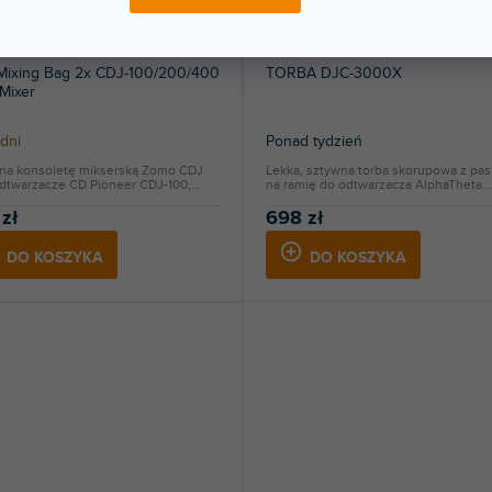
Mixing Bag 2x CDJ-100/200/400
TORBA DJC-3000X
 Mixer
dni
Ponad tydzień
 na konsoletę mikserską Zomo CDJ
Lekka, sztywna torba skorupowa z pa
dtwarzacze CD Pioneer CDJ-100,...
na ramię do odtwarzacza AlphaTheta...
zł
698 zł
DO KOSZYKA
DO KOSZYKA