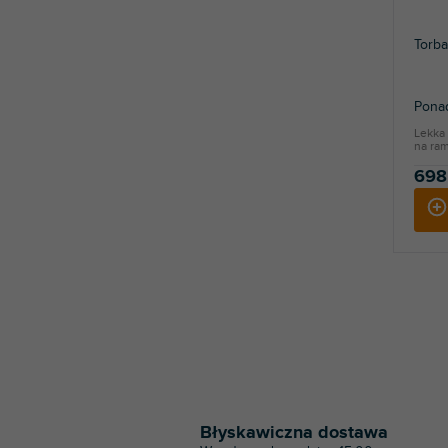
Torb
Ponad
Lekka 
na ram
698
Błyskawiczna dostawa