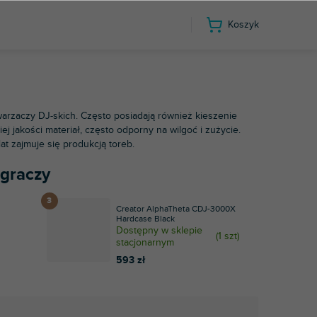
Koszyk
rzaczy DJ-skich. Często posiadają również kieszenie
j jakości materiał, często odporny na wilgoć i zużycie.
 lat zajmuje się produkcją toreb.
 graczy
Creator AlphaTheta CDJ-3000X
Hardcase Black
Dostępny w sklepie
(
1 szt
)
stacjonarnym
593 zł