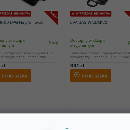
RABAT
YPRZEDAŻ SEZONOWA
🔥 WYPRZEDAŻ SEZONOWA
3000 BAG Na přehrávač
EVA BAG W-CDM120
pny w sklepie
Dostępny w sklepie
(
5 szt
)
(
jonarnym
stacjonarnym
nij bezpieczeństwo swojemu CDJ-
Torba transportowa. Zaprojektowana d
 chroń go przed uderzeniami i...
odtwarzaczy: Pioneer DJ DJM-900NXS2
 zł
341 zł
DO KOSZYKA
DO KOSZYKA