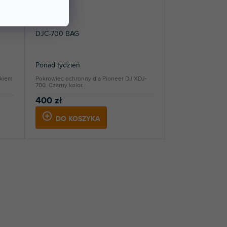
DJC-700 BAG
Ponad tydzień
skiem
Pokrowiec ochronny dla Pioneer DJ XDJ-
700. Czarny kolor.
400 zł
DO KOSZYKA