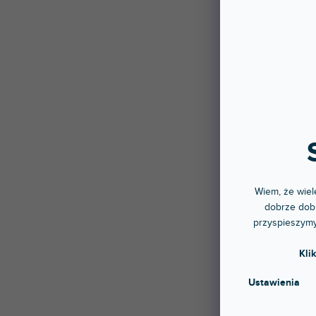
DJ-C
Dostę
stac
Solid
DJ-ski
191 
Wiem, że wiele
dobrze dobr
przyspieszymy
Kli
Ustawienia