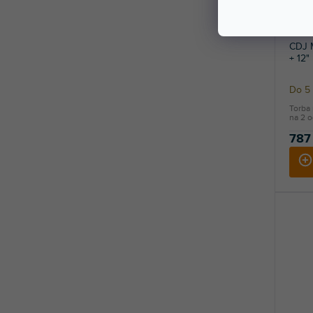
CDJ 
+ 12"
Do 5 
Torba
na 2 o
787 