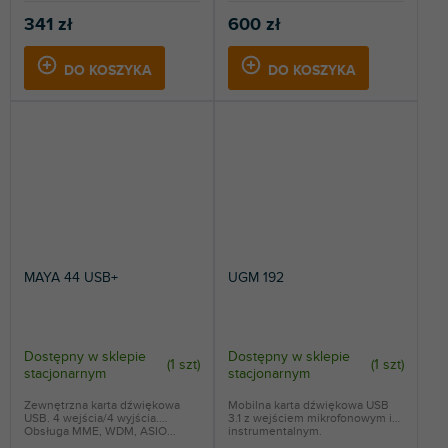
341 zł
600 zł
DO KOSZYKA
DO KOSZYKA
MAYA 44 USB+
UGM 192
Dostępny w sklepie
Dostępny w sklepie
(
1 szt
)
(
1 szt
)
stacjonarnym
stacjonarnym
Zewnętrzna karta dźwiękowa
Mobilna karta dźwiękowa USB
USB. 4 wejścia/4 wyjścia.
3.1 z wejściem mikrofonowym i
Obsługa MME, WDM, ASIO...
instrumentalnym.