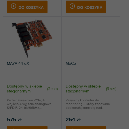
DO KOSZYKA
DO KOSZYKA
MAYA 44 eX
MoCo
Dostępny w sklepie
Dostępny w sklepie
(
2 szt
)
(
3 szt
)
stacjonarnym
stacjonarnym
Karta dźwiękowa PCIe, 4
Pasywny kontroler do
wejścia/4 wyjścia analogowe,
monitoringu, który zapewnia
S/PDIF, 24-bit/96kHz,...
doskonałą kontrolę nad...
575 zł
254 zł