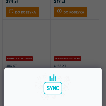
274 zł
217 zł
DO KOSZYKA
DO KOSZYKA
🔥 WYPRZEDAŻ SEZONOWA
🔥 WYPRZEDAŻ SEZONOWA
U86 XT
U168 XT
Dostępny w sklepie
Dostępny w sklepie
(
1 szt
)
(
2 szt
)
stacjonarnym
stacjonarnym
Interfejs audio USB. 8 wejść
Karta dźwiękowa USB. Oferuje 16
liniowych i 6 wyjść liniowych.
wejść analogowych i 8 wyjść,
cyfrowe złącze...