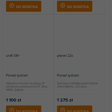
DO KOSZYKA
DO KOSZYKA
uniK 08+
planet 22c
Ponad tydzień
Ponad tydzień
Aktywny monitor studyjny. 8"
Sieciowy interfejs audio Dante,
kevlarowy przetwornik LF. Moc:
24bit/96kHz, 2in/2out.
140W. Zakres...
1 100 zł
1 275 zł
DO KOSZYKA
DO KOSZYKA