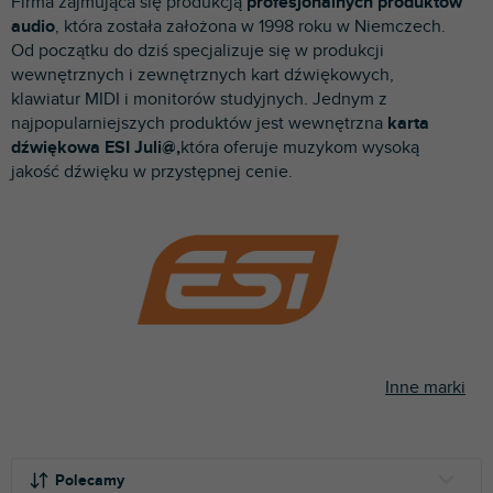
Firma zajmująca się produkcją
profesjonalnych produktów
p
audio
, która została założona w 1998 roku w Niemczech.
r
Od początku do dziś specjalizuje się w produkcji
o
wewnętrznych i zewnętrznych kart dźwiękowych,
d
klawiatur MIDI i monitorów studyjnych. Jednym z
u
najpopularniejszych produktów jest wewnętrzna
karta
k
dźwiękowa ESI Juli@,
która oferuje muzykom wysoką
t
jakość dźwięku w przystępnej cenie.
ó
w
Inne marki
S
o
Polecamy