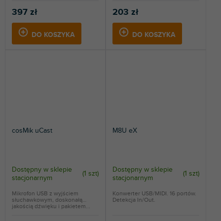
397 zł
203 zł
DO KOSZYKA
DO KOSZYKA
cosMik uCast
M8U eX
Dostępny w sklepie
Dostępny w sklepie
(
1 szt
)
(
1 szt
)
stacjonarnym
stacjonarnym
Mikrofon USB z wyjściem
Konwerter USB/MIDI. 16 portów.
słuchawkowym, doskonałą
Detekcja In/Out.
jakością dźwięku i pakietem...