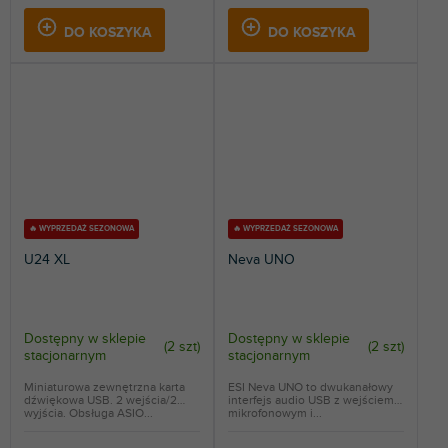
DO KOSZYKA
DO KOSZYKA
🔥 WYPRZEDAŻ SEZONOWA
🔥 WYPRZEDAŻ SEZONOWA
U24 XL
Neva UNO
Dostępny w sklepie
Dostępny w sklepie
(
2 szt
)
(
2 szt
)
stacjonarnym
stacjonarnym
Miniaturowa zewnętrzna karta
ESI Neva UNO to dwukanałowy
dźwiękowa USB. 2 wejścia/2
interfejs audio USB z wejściem
wyjścia. Obsługa ASIO...
mikrofonowym i...