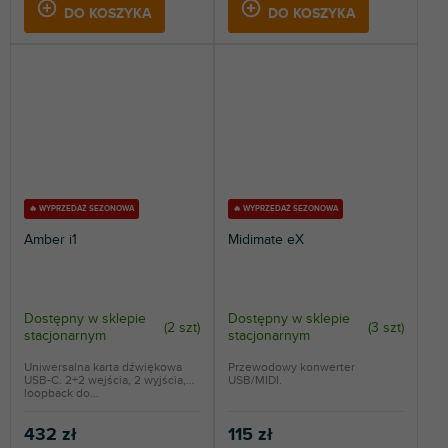
DO KOSZYKA
DO KOSZYKA
🔥 WYPRZEDAŻ SEZONOWA
🔥 WYPRZEDAŻ SEZONOWA
Amber i1
Midimate eX
Dostępny w sklepie
Dostępny w sklepie
(
2 szt
)
(
3 szt
)
stacjonarnym
stacjonarnym
Uniwersalna karta dźwiękowa
Przewodowy konwerter
USB-C. 2+2 wejścia, 2 wyjścia,
USB/MIDI.
loopback do...
432 zł
115 zł