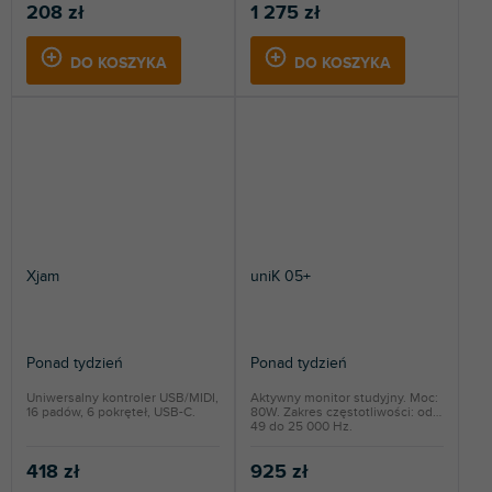
208 zł
1 275 zł
DO KOSZYKA
DO KOSZYKA
Xjam
uniK 05+
Ponad tydzień
Ponad tydzień
Uniwersalny kontroler USB/MIDI,
Aktywny monitor studyjny. Moc:
16 padów, 6 pokręteł, USB-C.
80W. Zakres częstotliwości: od
49 do 25 000 Hz.
418 zł
925 zł