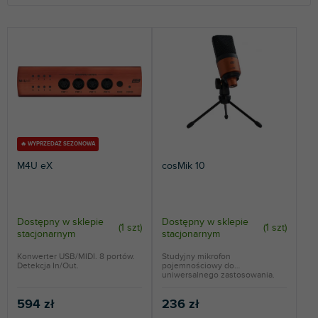
r
t
NAJTAŃSZE
o
NAJDROŻSZE
w
a
NAJCZĘŚCIEJ SPRZEDAWANE
n
i
ALFABETYCZNIE
e
p
r
🔥 WYPRZEDAŻ SEZONOWA
o
M4U eX
cosMik 10
d
u
k
t
Dostępny w sklepie
Dostępny w sklepie
(
1 szt
)
(
1 szt
)
stacjonarnym
stacjonarnym
ó
w
Konwerter USB/MIDI. 8 portów.
Studyjny mikrofon
Detekcja In/Out.
pojemnościowy do
uniwersalnego zastosowania.
Złącze XLR w...
594 zł
236 zł