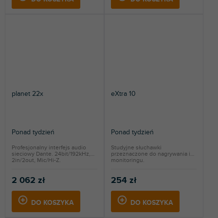
planet 22x
eXtra 10
Ponad tydzień
Ponad tydzień
Profesjonalny interfejs audio
Studyjne słuchawki
sieciowy Dante. 24bit/192kHz,
przeznaczone do nagrywania i
2in/2out, Mic/Hi-Z.
monitoringu.
2 062 zł
254 zł
DO KOSZYKA
DO KOSZYKA