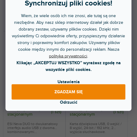
Synchronizuj pliki cookies!
923 zł
1 474 zł
Wiem, że wiele osób ich nie znosi, ale tutaj są one
DO KOSZYKA
DO KOSZYKA
niezbędne. Aby nasz sklep internetowy działał jak dobrze
dobrany zestaw, używamy plików cookies. Dzięki nim
wyświetlimy Ci odpowiednie oferty, przyspieszymy działanie
strony i poprawimy komfort zakupów. Używamy plików
cookie między innymi do personalizacji reklam. Nasza
polityka prywatności
.
Klikając „AKCEPTUJ WSZYSTKO” wyrażasz zgodę na
wszystkie pliki cookies.
Ustawienia
Neva DUO
GIGAPort eX
ZGADZAM SIĘ
Odrzucić
Dostępny w sklepie
Dostępny w sklepie
(
1 szt
)
(
1 szt
)
stacjonarnym
stacjonarnym
ESI Neva DUO to dwukanałowy
Karta dźwiękowa USB, 0 wejść /
interfejs audio USB z dwoma
8 wyjść, 24-bit / 192 kHz, 2
kombinowanymi...
wyjścia słuchawkowe.