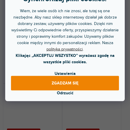
Live 12 Standard EDU
FL Studio 21 Academic
Signature Bundle
Wiem, że wiele osób ich nie znosi, ale tutaj są one
niezbędne. Aby nasz sklep internetowy działał jak dobrze
dobrany zestaw, używamy plików cookies. Dzięki nim
Dostępny w sklepie
Dostępny w sklepie
wyświetlimy Ci odpowiednie oferty, przyspieszymy działanie
(
2 szt
)
(
2 szt
)
stacjonarnym
stacjonarnym
strony i poprawimy komfort zakupów. Używamy plików
Muzyczne oprogramowanie
Nowa wersja popularnego
cookie między innymi do personalizacji reklam. Nasza
DAW do produkcji na żywo i
oprogramowania DAW. Licencja
polityka prywatności
.
pracy studyjnej. Licencja...
Image Line FL Studio 20...
Klikając „AKCEPTUJ WSZYSTKO” wyrażasz zgodę na
523 zł
1 049 zł
wszystkie pliki cookies.
Ustawienia
DO KOSZYKA
DO KOSZYKA
ZGADZAM SIĘ
Odrzucić