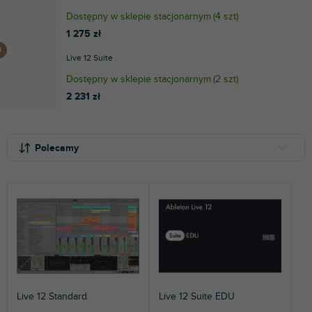
Dostępny w sklepie stacjonarnym
(
4 szt
)
1 275 zł
Live 12 Suite
Dostępny w sklepie stacjonarnym
(
2 szt
)
2 231 zł
S
L
o
i
Polecamy
r
s
t
t
NAJTAŃSZE
o
a
NAJDROŻSZE
w
p
a
r
NAJCZĘŚCIEJ SPRZEDAWANE
n
o
i
d
ALFABETYCZNIE
e
u
p
k
Live 12 Standard
Live 12 Suite EDU
r
t