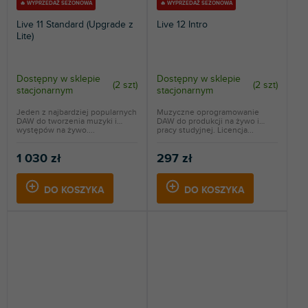
🔥 WYPRZEDAŻ SEZONOWA
🔥 WYPRZEDAŻ SEZONOWA
Live 11 Standard (Upgrade z
Live 12 Intro
Lite)
Dostępny w sklepie
Dostępny w sklepie
(
2 szt
)
(
2 szt
)
stacjonarnym
stacjonarnym
Jeden z najbardziej popularnych
Muzyczne oprogramowanie
DAW do tworzenia muzyki i
DAW do produkcji na żywo i
występów na żywo....
pracy studyjnej. Licencja...
1 030 zł
297 zł
DO KOSZYKA
DO KOSZYKA