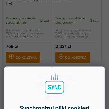
Lite)
Dostępny w sklepie
Dostępny w sklepie
(
2 szt
)
(
2 szt
)
stacjonarnym
stacjonarnym
Muzyczne oprogramowanie
Muzyczne oprogramowanie
DAW do produkcji na żywo i
DAW do produkcji na żywo i
pracy studyjnej. Licencja...
pracy studyjnej. Licencja...
769 zł
2 231 zł
DO KOSZYKA
DO KOSZYKA
🔥 WYPRZEDAŻ SEZONOWA
🔥 WYPRZEDAŻ SEZONOWA
Synchronizuj pliki cookies!