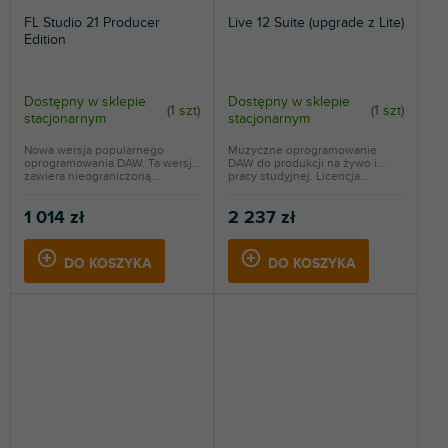
FL Studio 21 Producer
Live 12 Suite (upgrade z Lite)
Edition
Dostępny w sklepie
Dostępny w sklepie
(
1 szt
)
(
1 szt
)
stacjonarnym
stacjonarnym
Nowa wersja popularnego
Muzyczne oprogramowanie
oprogramowania DAW. Ta wersja
DAW do produkcji na żywo i
zawiera nieograniczoną...
pracy studyjnej. Licencja...
1 014 zł
2 237 zł
DO KOSZYKA
DO KOSZYKA