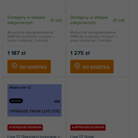
o
ó
d
w
u
Dostępny w sklepie
Dostępny w sklepie
(
3 szt
)
(
4 szt
)
k
stacjonarnym
stacjonarnym
t
Muzyczne oprogramowanie
Muzyczne oprogramowanie
ó
DAW do produkcji na żywo i
DAW do produkcji na żywo i
w
pracy studyjnej. Licencja...
pracy studyjnej. Licencja...
1 187 zł
1 275 zł
DO KOSZYKA
DO KOSZYKA
🔥 WYPRZEDAŻ SEZONOWA
🔥 WYPRZEDAŻ SEZONOWA
Live 12 Standard (upgrade z
Live 12 Suite