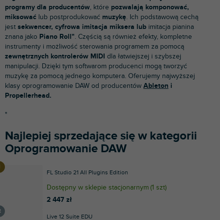
programy dla producentów
, które
pozwalają komponować,
miksować
lub postprodukować
muzykę
. Ich podstawową cechą
jest
sekwencer, cyfrowa imitacja miksera
lub
imitacja pianina
znana jako
Piano Roll"
. Częścią są również efekty, kompletne
instrumenty i możliwość sterowania programem za pomocą
zewnętrznych kontrolerów MIDI
dla łatwiejszej i szybszej
manipulacji. Dzięki tym softwarom producenci mogą tworzyć
muzykę za pomocą jednego komputera. Oferujemy najwyższej
klasy oprogramowanie DAW od producentów
Ableton
i
Propellerhead.
"
Najlepiej sprzedające się w kategorii
Oprogramowanie DAW
FL Studio 21 All Plugins Edition
Dostępny w sklepie stacjonarnym
(
1 szt
)
2 447 zł
Live 12 Suite EDU