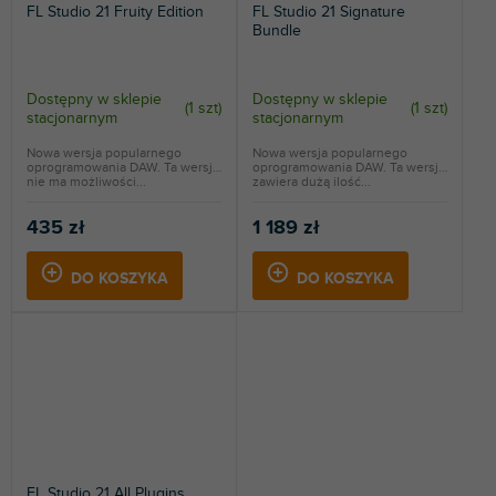
FL Studio 21 Fruity Edition
FL Studio 21 Signature
Bundle
Dostępny w sklepie
Dostępny w sklepie
(
1 szt
)
(
1 szt
)
stacjonarnym
stacjonarnym
Nowa wersja popularnego
Nowa wersja popularnego
oprogramowania DAW. Ta wersja
oprogramowania DAW. Ta wersja
nie ma możliwości...
zawiera dużą ilość...
435 zł
1 189 zł
DO KOSZYKA
DO KOSZYKA
FL Studio 21 All Plugins