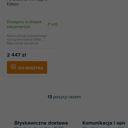
Edition
Dostępny w sklepie
(
1 szt
)
stacjonarnym
Nowa wersja popularnego
oprogramowania DAW.
Najwyższa wersja ze
wszystkimi...
2 447 zł
DO KOSZYKA
13
pozycji razem
K
o
n
t
r
Błyskawiczna dostawa
Komunikacja i opie
o