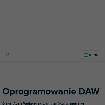
Przejść
do
treści
Sprzęt
Oprogramowanie
Oprogramowan
Home
studyjny
studyjne
DAW
Oprogramowanie DAW
Digital Audio Workstation
, w skrócie DAW, to
specjalne