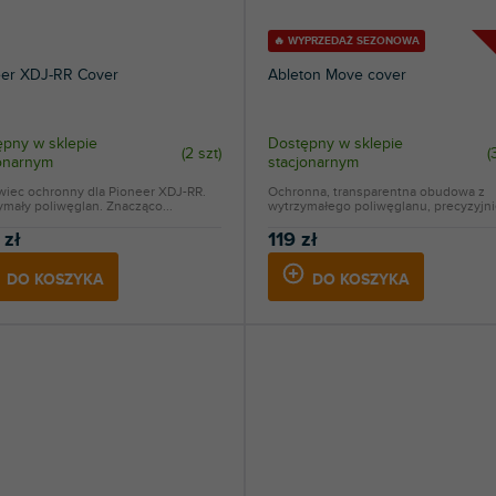
🔥 WYPRZEDAŻ SEZONOWA
eer XDJ-RR Cover
Ableton Move cover
pny w sklepie
Dostępny w sklepie
(
2 szt
)
(
jonarnym
stacjonarnym
wiec ochronny dla Pioneer XDJ-RR.
Ochronna, transparentna obudowa z
mały poliwęglan. Znacząco...
wytrzymałego poliwęglanu, precyzyjnie
 zł
119 zł
DO KOSZYKA
DO KOSZYKA