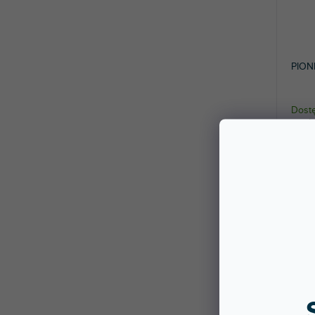
PION
Dostę
stac
Pokro
Pione
273