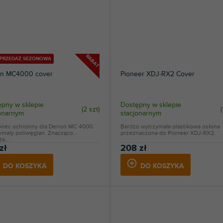
RABAT
YPRZEDAŻ SEZONOWA
n MC4000 cover
Pioneer XDJ-RX2 Cover
pny w sklepie
Dostępny w sklepie
(
2 szt
)
(
jonarnym
stacjonarnym
wiec ochronny dla Denon MC 4000.
Bardzo wytrzymała plastikowa osłona
ymały poliwęglan. Znacząco
przeznaczona do Pioneer XDJ-RX2.
a...
zł
208 zł
DO KOSZYKA
DO KOSZYKA