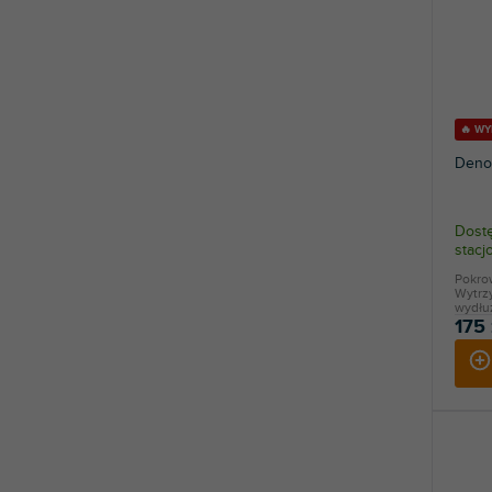
🔥 W
Deno
Dostę
stac
Pokro
Wytrz
wydłuż
175 