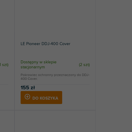
LE Pioneer DDJ-400 Cover
Dostępny w sklepie
1 szt
)
(
2 szt
)
stacjonarnym
Pokrowiec ochronny przeznaczony do DDJ-
400 Cover.
155 zł
DO KOSZYKA