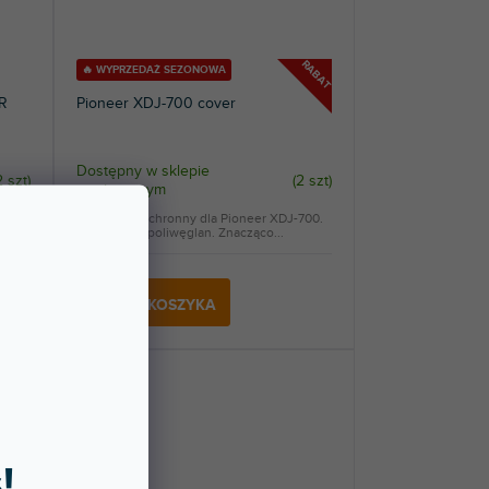
RABAT
🔥 WYPRZEDAŻ SEZONOWA
R
Pioneer XDJ-700 cover
Dostępny w sklepie
2 szt
)
(
2 szt
)
stacjonarnym
j
Pokrowiec ochronny dla Pioneer XDJ-700.
Wytrzymały poliwęglan. Znacząco...
140 zł
DO KOSZYKA
!