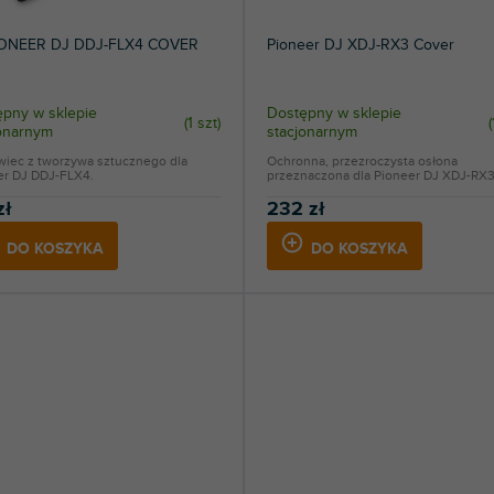
IONEER DJ DDJ-FLX4 COVER
Pioneer DJ XDJ-RX3 Cover
pny w sklepie
Dostępny w sklepie
(
1 szt
)
(
jonarnym
stacjonarnym
wiec z tworzywa sztucznego dla
Ochronna, przezroczysta osłona
er DJ DDJ-FLX4.
przeznaczona dla Pioneer DJ XDJ-RX3
zł
232 zł
DO KOSZYKA
DO KOSZYKA