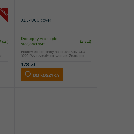
RABAT
XDJ-1000 cover
Dostępny w sklepie
3 szt
)
(
2 szt
)
stacjonarnym
Pokrowiec ochronny na odtwarzacz XDJ-
...
1000. Wytrzymały poliwęglan. Znacząco...
178 zł
DO KOSZYKA