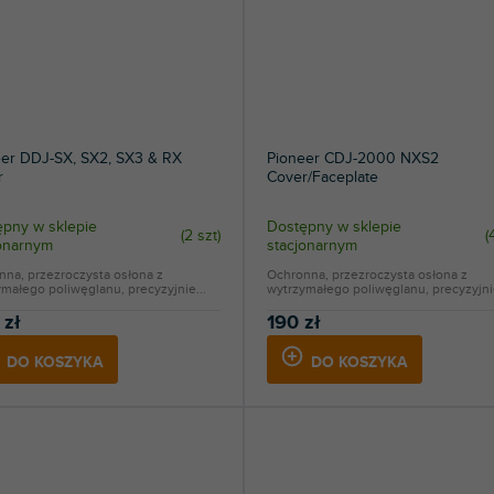
eer DDJ-SX, SX2, SX3 & RX
Pioneer CDJ-2000 NXS2
r
Cover/Faceplate
pny w sklepie
Dostępny w sklepie
(
2 szt
)
(
jonarnym
stacjonarnym
nna, przezroczysta osłona z
Ochronna, przezroczysta osłona z
małego poliwęglanu, precyzyjnie...
wytrzymałego poliwęglanu, precyzyjnie
 zł
190 zł
DO KOSZYKA
DO KOSZYKA