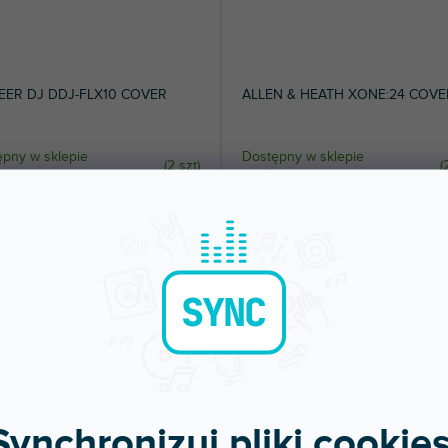
EER DJ DDJ-FLX10 COVER
ALLEN & HEATH XONE:24 COVE
pny w sklepie
Dostępny w sklepie
(
2 szt
)
(
jonarnym
stacjonarnym
wiec z tworzywa sztucznego dla
Osłona ochronna wykonana z wysokie
er DJ DDJ-FLX10.
jakości przezroczystego plastiku,...
 zł
148 zł
DO KOSZYKA
DO KOSZYKA
Synchronizuj pliki cookies