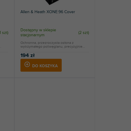
Allen & Heath XONE:96 Cover
Dostępny w sklepie
1 szt
)
(
2 szt
)
stacjonarnym
Ochronna, przezroczysta osłona z
.
wytrzymałego poliwęglanu, precyzyjnie...
194 zł
DO KOSZYKA