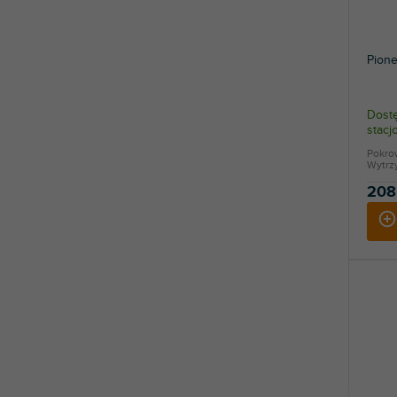
Pion
Dostę
stac
Pokro
Wytrzy
208