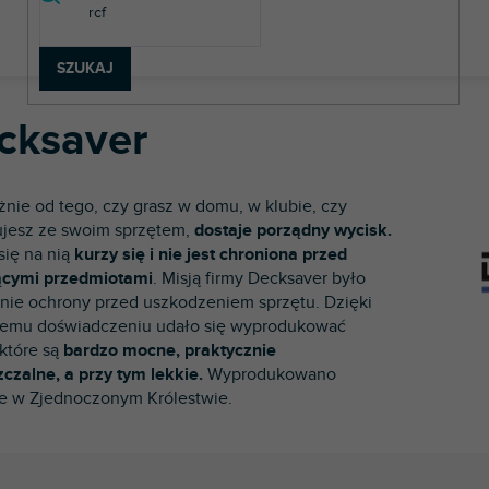
SZUKAJ
cksaver
żnie od tego, czy grasz w domu, w klubie, czy
jesz ze swoim sprzętem,
dostaje porządny wycisk.
się na nią
kurzy się i nie jest chroniona przed
ącymi przedmiotami
. Misją firmy Decksaver było
nie ochrony przed uszkodzeniem sprzętu. Dzięki
iemu doświadczeniu udało się wyprodukować
 które są
bardzo mocne, praktycznie
zczalne, a przy tym lekkie.
Wyprodukowano
e w Zjednoczonym Królestwie.