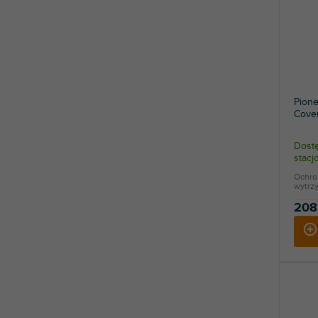
Pion
Cove
Dostę
stac
Ochro
wytrzy
208