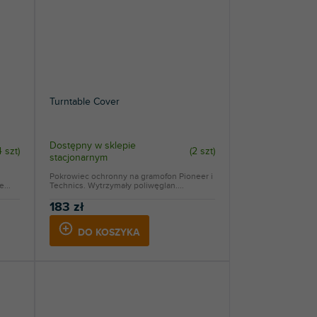
Turntable Cover
Dostępny w sklepie
4 szt
)
(
2 szt
)
stacjonarnym
Pokrowiec ochronny na gramofon Pioneer i
...
Technics. Wytrzymały poliwęglan....
183 zł
DO KOSZYKA