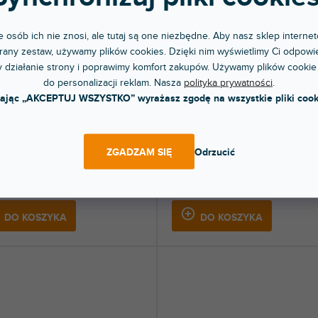
 osób ich nie znosi, ale tutaj są one niezbędne. Aby nasz sklep internet
any zestaw, używamy plików cookies. Dzięki nim wyświetlimy Ci odpowie
RABAT
YPRZEDAŻ SEZONOWA
 działanie strony i poprawimy komfort zakupów. Używamy plików cookie
do personalizacji reklam. Nasza
polityka prywatności
.
eloop Ready & Buddy Cover
Pioneer DJ CDJ-3000 Cover
kając „AKCEPTUJ WSZYSTKO” wyrażasz zgodę na wszystkie pliki cook
 Edition)
pny w sklepie
Dostępny w sklepie
(
2 szt
)
(
jonarnym
stacjonarnym
ZGADZAM SIĘ
Odrzucić
nna, przezroczysta osłona z
Ochronna, przezroczysta osłona wyk
małego poliwęglanu, precyzyjnie...
z wytrzymałego poliwęglanu,...
zł
194 zł
DO KOSZYKA
DO KOSZYKA