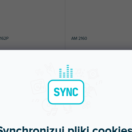
162P
AM 2160
pny w sklepie
Dostępny w sklepie
(
1 szt
)
(
jonarnym
stacjonarnym
y wzmacniacz instalacyjny. Moc: 2x
Wzmacniacz miksujący do systemów
/ 4ohm, 320W / 4ohm lub 70V...
instalacyjnych 100 V - 70 V lub...
7 zł
2 982 zł
DO KOSZYKA
DO KOSZYKA
Synchronizuj pliki cookies