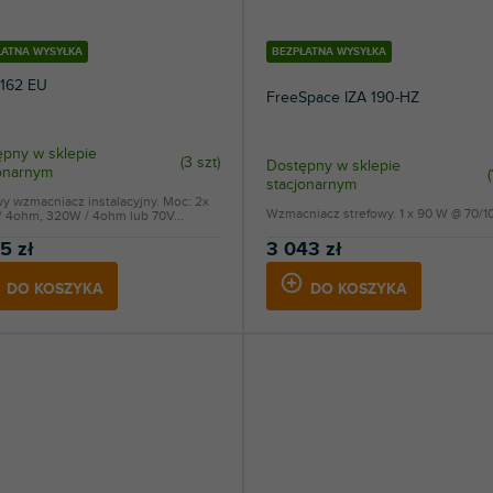
ŁATNA WYSYŁKA
BEZPŁATNA WYSYŁKA
162 EU
FreeSpace IZA 190-HZ
pny w sklepie
(
3 szt
)
Dostępny w sklepie
jonarnym
(
stacjonarnym
y wzmacniacz instalacyjny. Moc: 2x
Wzmacniacz strefowy. 1 x 90 W @ 70/10
/ 4ohm, 320W / 4ohm lub 70V...
5 zł
3 043 zł
DO KOSZYKA
DO KOSZYKA