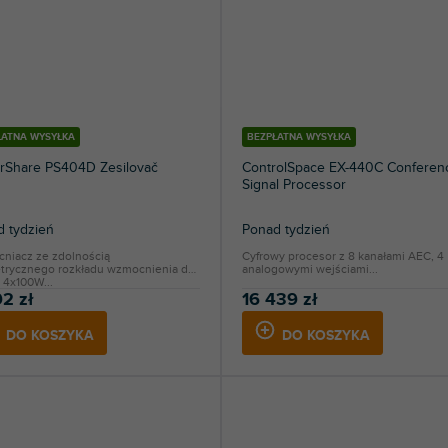
ŁATNA WYSYŁKA
BEZPŁATNA WYSYŁKA
rShare PS404D Zesilovač
ControlSpace EX-440C Conferen
Signal Processor
 tydzień
Ponad tydzień
niacz ze zdolnością
Cyfrowy procesor z 8 kanałami AEC, 4
trycznego rozkładu wzmocnienia do
analogowymi wejściami...
 4x100W...
92 zł
16 439 zł
DO KOSZYKA
DO KOSZYKA