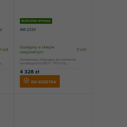
BEZPŁATNA WYSYŁKA
ač
AM 2320
Dostępny w sklepie
1 szt
)
(
1 szt
)
stacjonarnym
Wzmacniacz miksujący do systemów
y
instalacyjnych 100 V - 70 V lub...
4 328 zł
DO KOSZYKA