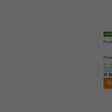
BEZP
Powe
Ponad
Wzmac
asyme
400W,
11 1