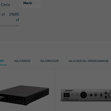
Marki
Cena
0
zł
21685
zł
14
Bose
10
RCF
AMY
NAJTAŃSZE
NAJDROŻSZE
NAJCZĘŚCIEJ SPRZEDAWANE