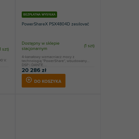
BEZPŁATNA WYSYŁKA
PowerShareX PSX4804D zesilovač
Dostępny w sklepie
(
1 szt
)
stacjonarnym
1 szt
)
4-kanałowy wzmacniacz mocy z
0 V.
technologią "PowerShare", wbudowany
DSP i DANTE....
20 286 zł
DO KOSZYKA