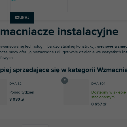
chnologia dźwięku
Montaż głośników i wzmacniaczy
Wzmacniacze
SZUKAJ
macniacze instalacyjne
aawansowanej technologii i bardzo stabilnej konstrukcji,
sieciowe wzmac
cze mocy oferują niezawodne i długotrwałe działanie we wszystkich
in
efowych.
piej sprzedające się w kategorii Wzmacnia
DMA 82
DMA 504
Ponad tydzień
Dostępny w sklepie
stacjonarnym
3 030 zł
8 657 zł