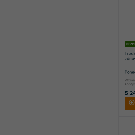
BEZP
FreeS
zónov
Ponad
Wzmac
zopty
5 2