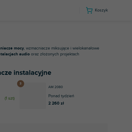
Koszyk
 instalacyjne
niacze mocy
, wzmacniacze miksujące i wielokanałowe
stalacjach audio
oraz złożonych projektach
cze instalacyjne
AM 2080
Ponad tydzień
(
1 szt
)
2 260 zł