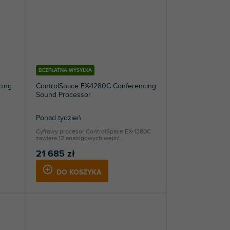
BEZPŁATNA WYSYŁKA
cing
ControlSpace EX-1280C Conferencing
Sound Processor
Ponad tydzień
Cyfrowy procesor ControlSpace EX-1280C
zawiera 12 analogowych wejść...
21 685 zł
DO KOSZYKA