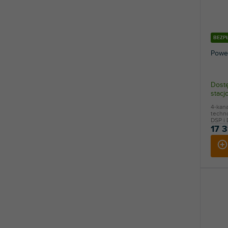
BEZP
Powe
Dostę
stac
4-kan
techn
DSP i 
17 3