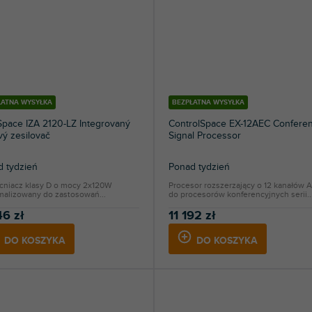
ŁATNA WYSYŁKA
BEZPŁATNA WYSYŁKA
pace IZA 2120-LZ Integrovaný
ControlSpace EX-12AEC Confere
ý zesilovač
Signal Processor
 tydzień
Ponad tydzień
niacz klasy D o mocy 2x120W
Procesor rozszerzający o 12 kanałów 
malizowany do zastosowań...
do procesorów konferencyjnych serii..
46 zł
11 192 zł
DO KOSZYKA
DO KOSZYKA