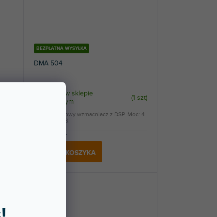
BEZPŁATNA WYSYŁKA
DMA 504
Dostępny w sklepie
1 szt
)
(
1 szt
)
stacjonarnym
Czterokanałowy wzmacniacz z DSP. Moc: 4
x 500 W RMS.
8 657 zł
DO KOSZYKA
!