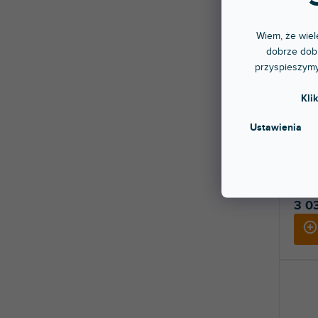
Wiem, że wiele
dobrze dobr
przyspieszymy
BEZP
Kli
DMA 
Ustawienia
Ponad
Cyfrow
Moc: 
3 0