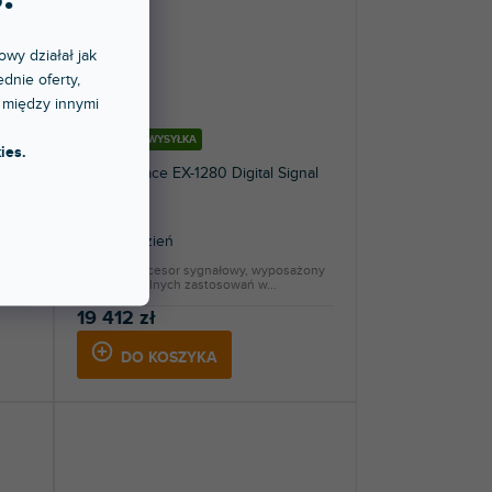
owy działał jak
dnie oferty,
 między innymi
BEZPŁATNA WYSYŁKA
ies.
ControlSpace EX-1280 Digital Signal
Processor
Ponad tydzień
dio
Cyfrowy procesor sygnałowy, wyposażony
do uniwersalnych zastosowań w...
19 412 zł
DO KOSZYKA