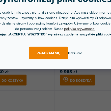
 osób ich nie znosi, ale tutaj są one niezbędne. Aby nasz sklep internet
any zestaw, używamy plików cookies. Dzięki nim wyświetlimy Ci odpowie
 działanie strony i poprawimy komfort zakupów. Używamy plików cookie
do personalizacji reklam. Nasza
polityka prywatności
.
ŁATNA WYSYŁKA
BEZPŁATNA WYSYŁKA
kając „AKCEPTUJ WSZYSTKO” wyrażasz zgodę na wszystkie pliki cook
82
CSP-1248 Commercial Sound
Processor
ZGADZAM SIĘ
Odrzucić
 tydzień
Ponad tydzień
y wzmacniacz instalacyjny Metrix.
Komercyjny procesor dźwięku DSP au
2x 160W / 4ohm, 320W / 4ohm lub...
matrix 4 wejścia 10 wyjść.
30 zł
9 968 zł
DO KOSZYKA
DO KOSZYKA