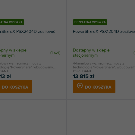
ŁATNA WYSYŁKA
BEZPŁATNA WYSYŁKA
rShareX PSX2404D zesilovač
PowerShareX PSX1204D zesilov
pny w sklepie
Dostępny w sklepie
(
1 szt
)
(
jonarnym
stacjonarnym
ałowy wzmacniacz mocy z
4-kanałowy wzmacniacz mocy z
ologią "PowerShare", wbudowany
technologią "PowerShare", wbudowan
DANTE....
DSP i DANTE....
13 zł
13 815 zł
DO KOSZYKA
DO KOSZYKA