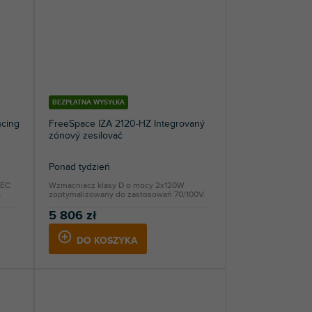
BEZPŁATNA WYSYŁKA
ncing
FreeSpace IZA 2120-HZ Integrovaný
zónový zesilovač
Ponad tydzień
AEC
Wzmacniacz klasy D o mocy 2x120W
.
zoptymalizowany do zastosowań 70/100V.
5 806 zł
DO KOSZYKA