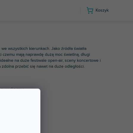
Koszyk
ę we wszystkich kierunkach. Jako źródła światła
i czemu mają naprawdę dużą moc świetlną, długi
dealne na duże festiwale open-air, sceny koncertowe i
 zdolna przebić się nawet na duże odległości.
towujemy.