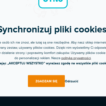
Natomiast możesz oglądać in
Synchronizuj pliki cookies
POWRÓT DO SKLEP
 osób ich nie znosi, ale tutaj są one niezbędne. Aby nasz sklep internet
any zestaw, używamy plików cookies. Dzięki nim wyświetlimy Ci odpowie
 działanie strony i poprawimy komfort zakupów. Używamy plików cookie
do personalizacji reklam. Nasza
polityka prywatności
.
Komunikacja i opieka
Chwalicie nas za podejście
kając „AKCEPTUJ WSZYSTKO” wyrażasz zgodę na wszystkie pliki cook
ZGADZAM SIĘ
Odrzucić