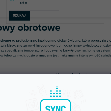
chnologia oświetleniowa
Efekty klasyczne
Głowy obrotowe
SZUKAJ
owy obrotowe
uchome
to profesjonalne inteligentne efekty świetlne, które poruszają si
tują klasyczne żarówki halogenowe lub mocne lampy wyładowcze, dzięk
raz specyficzną temperaturę i oddawanie barw.
Głowy ruchome są zatem i
ów telewizyjnych, gdzie wymagana jest maksymalna intensywność światła
Produkty dopiero przygo